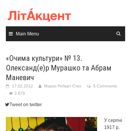
Skip
to
content
Main Menu
«Очима культури» № 13.
Олександ(е)р Мурашко та Абрам
Маневич
17.02.2012
Марко Роберт Стех
5 Comments
3 879
Tweet on twitter
У серпні
1917 р.