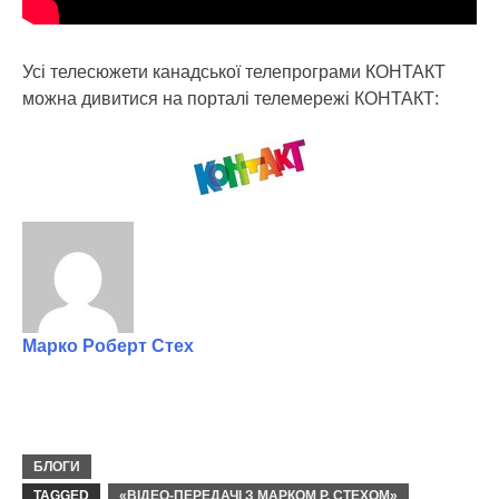
Усі телесюжети канадської телепрограми КОНТАКТ
можна дивитися на порталі телемережі КОНТАКТ:
Марко Роберт Стех
БЛОГИ
TAGGED
«ВІДЕО-ПЕРЕДАЧІ З МАРКОМ Р. СТЕХОМ»