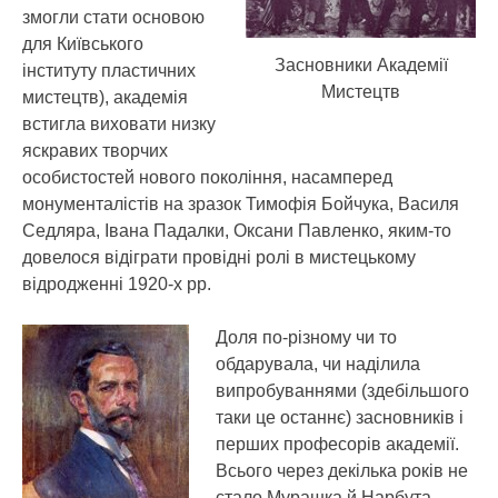
змогли стати основою
для Київського
Засновники Академії
інституту пластичних
Мистецтв
мистецтв), академія
встигла виховати низку
яскравих творчих
особистостей нового покоління, насамперед
монументалістів на зразок Тимофія Бойчука, Василя
Седляра, Івана Падалки, Оксани Павленко, яким-то
довелося відіграти провідні ролі в мистецькому
відродженні 1920-х рр.
Доля по-різному чи то
обдарувала, чи наділила
випробуваннями (здебільшого
таки це останнє) засновників і
перших професорів академії.
Всього через декілька років не
стало Мурашка й Нарбута