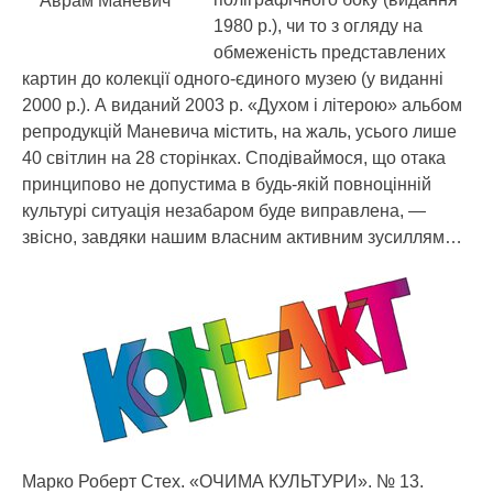
Аврам Маневич
1980 р.), чи то з огляду на
обмеженість представлених
картин до колекції одного-єдиного музею (у виданні
2000 р.). А виданий 2003 р. «Духом і літерою» альбом
репродукцій Маневича містить, на жаль, усього лише
40 світлин на 28 сторінках. Сподіваймося, що отака
принципово не допустима в будь-якій повноцінній
культурі ситуація незабаром буде виправлена, —
звісно, завдяки нашим власним активним зусиллям…
Марко Роберт Стех. «ОЧИМА КУЛЬТУРИ». № 13.