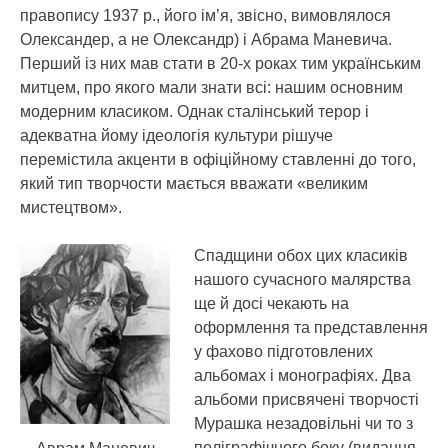
правопису 1937 р., його ім’я, звісно, вимовлялося
Олександер, а не Олександр) і Абрама Маневича.
Перший із них мав стати в 20-х роках тим українським
митцем, про якого мали знати всі: нашим основним
модерним класиком. Однак сталінський терор і
адекватна йому ідеологія культури рішуче
перемістила акценти в офіційному ставленні до того,
який тип творчости мається вважати «великим
мистецтвом».
Спадщини обох цих класиків
нашого сучасного малярства
ще й досі чекають на
оформлення та представлення
у фахово підготовлених
альбомах і монографіях. Два
альбоми присвячені творчості
Мурашка незадовільні чи то з
поліграфічного боку (видання