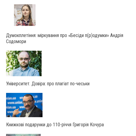
Думокплетіння: міркування про «Бесіди п(р)одумки» Андрія
Содомори
Університет. Довіра: про плагіат по-чеськи
Книжкові подарунки до 110-річчя Григорія Кочура