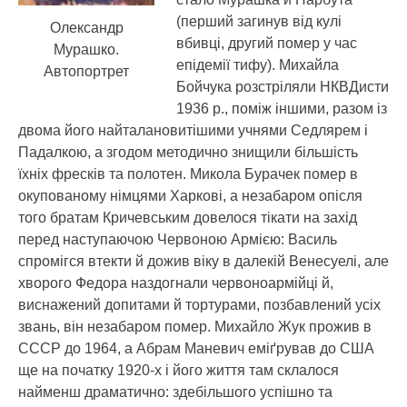
(перший загинув від кулі
Олександр
вбивці, другий помер у час
Мурашко.
епідемії тифу). Михайла
Автопортрет
Бойчука розстріляли НКВДисти
1936 р., поміж іншими, разом із
двома його найталановитішими учнями Седлярем і
Падалкою, а згодом методично знищили більшість
їхніх фресків та полотен. Микола Бурачек помер в
окупованому німцями Харкові, а незабаром опісля
того братам Кричевським довелося тікати на захід
перед наступаючою Червоною Армією: Василь
спромігся втекти й дожив віку в далекій Венесуелі, але
хворого Федора наздогнали червоноармійці й,
виснажений допитами й тортурами, позбавлений усіх
звань, він незабаром помер. Михайло Жук прожив в
СССР до 1964, а Абрам Маневич еміґрував до США
ще на початку 1920-х і його життя там склалося
найменш драматично: здебільшого успішно та