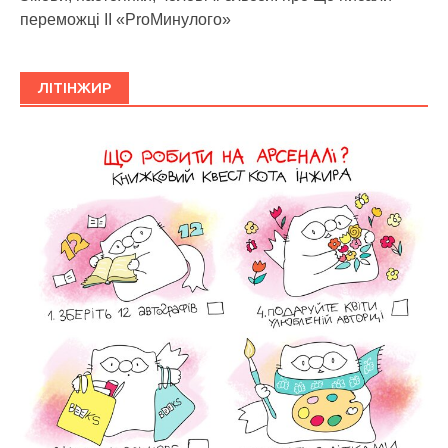
переможці ІІ «ProМинулого»
ЛІТІНЖИР