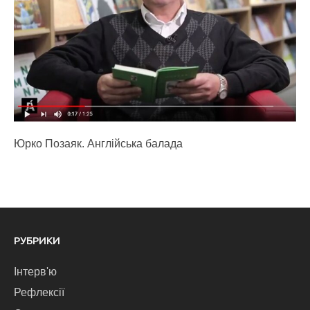
Юрко Позаяк. Англійська балада
РУБРИКИ
Інтерв'ю
Рефлексії