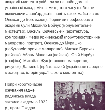
академії мистецтв увійшли чи не найвідоміші
українські «академічні» митці того часу (себто не
включаючи аванґардистів, навіть таких майстрів як
Олександр Богомазов). Першими професорами
академії були Михайло Бойчук (монументальне
мистецтво), Василь Кричевський (архітектура,
композиція), Федір Кричевський (побутовоісторичне
малярство, портрет), Олександр Мурашко
(побутовоісторичне малярство), Микола Бурачек
(пейзаж), Абрам Маневич (пейзаж), Юрій Нарбут
(графіка), Михайло Жук (станкове малярство,
рисунок), Данило Щербаківський (українське народне
мистецтво, історія українського мистецтва).
Попри короткочасне
існування (адже
радянська влада
закрила академію 1922
р., проте її кадри