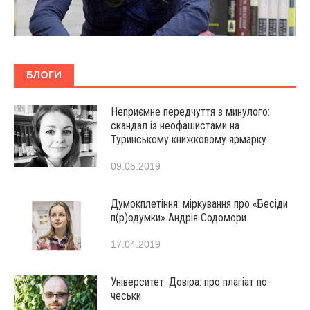
БЛОГИ
Неприємне передчуття з минулого:
скандал із неофашистами на
Туринському книжковому ярмарку
09.05.2019
Думокплетіння: міркування про «Бесіди
п(р)одумки» Андрія Содомори
17.04.2019
Університет. Довіра: про плагіат по-
чеськи