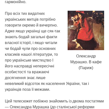
гармонійно.
Про всіх тих видатних
українських митців потрібно
говорити окремо й вичерпно.
Адже якщо українці ще сяк-так
знають бодай загальні факти
власної історії, і якщо читали
чи бодай чули про основних
класиків нашої літератури, то
Олександр
про українське мистецтво І
Мурашко. В кафе
його насправді непересічні
(Париж)
особистості та вражаючі
досягнення знає лише
невеликий відсоток як населення України, так і
українців поза її межами.
Цей телесюжет побіжно знайомить із двома постатями
— Олександра Мурашка (до сталінської реформи