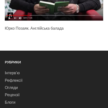
Юрко Позаяк. Англійська балада
РУБРИКИ
Інтерв'ю
Рефлексії
Огляди
Рецензії
Блоги