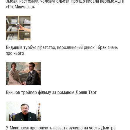
Змови, настоянки, чоловічі сльози: про що писали переможці ІІ
«ProМинулого»
Видавців турбує піратство, нерозвинений ринок і брак знань
про нього
Вийшов трейлер фільму за романом Донни Тарт
У Миколаєві пропонують назвати вулицю на честь Дмитра