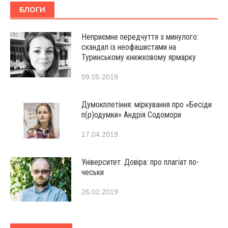
БЛОГИ
Неприємне передчуття з минулого:
скандал із неофашистами на
Туринському книжковому ярмарку
09.05.2019
Думокплетіння: міркування про «Бесіди
п(р)одумки» Андрія Содомори
17.04.2019
Університет. Довіра: про плагіат по-
чеськи
26.02.2019