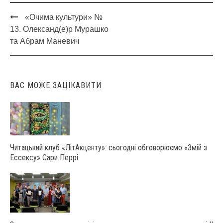
«Очима культури» №
Post
13. Олександ(е)р Мурашко
navigation
та Абрам Маневич
ВАС МОЖЕ ЗАЦІКАВИТИ
Читацький клуб «ЛітАкценту»: сьогодні обговорюємо «Змій з
Ессексу» Сари Перрі