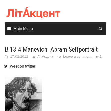
Skip
to
content
Main Menu
B 13 4 Manevich_Abram Selfportrait
17.02.2012
ЛітАкцент
Leave a comment
2
Tweet on twitter