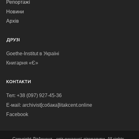
Репортажі
Новини
Архів
ДРУЗІ
Goethe-Institut в Україні
Книгарня «Є»
КОНТАКТИ
Тел: +38 (097) 927-45-36
E-маіl: archivist[собака]litakcent.online
Facebook
Copyright ЛітАкцент - світ сучасної літератури. All rights