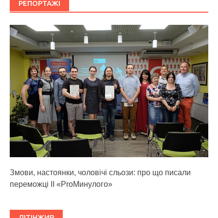
РЕПОРТАЖІ
Змови, настоянки, чоловічі сльози: про що писали
переможці ІІ «ProМинулого»
ЛІТІНЖИР