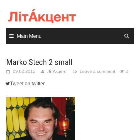
Skip
to
content
Main Menu
Marko Stech 2 small
09.02.2012
ЛітАкцент
Leave a comment
2
Tweet on twitter