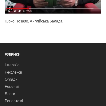
Юрко Позаяк. Англійська балада
РУБРИКИ
Інтерв'ю
Рефлексії
Огляди
Рецензії
Блоги
Репортажі