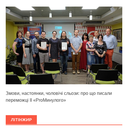
Змови, настоянки, чоловічі сльози: про що писали
переможці ІІ «ProМинулого»
ЛІТІНЖИР