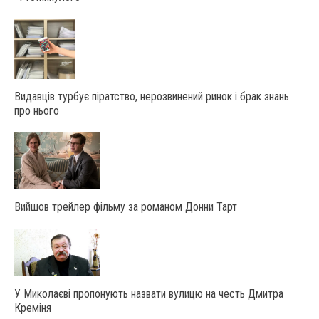
Видавців турбує піратство, нерозвинений ринок і брак знань
про нього
Вийшов трейлер фільму за романом Донни Тарт
У Миколаєві пропонують назвати вулицю на честь Дмитра
Креміня