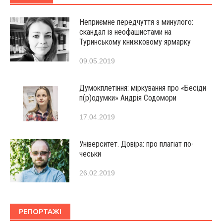
Неприємне передчуття з минулого:
скандал із неофашистами на
Туринському книжковому ярмарку
09.05.2019
Думокплетіння: міркування про «Бесіди
п(р)одумки» Андрія Содомори
17.04.2019
Університет. Довіра: про плагіат по-
чеськи
26.02.2019
РЕПОРТАЖІ