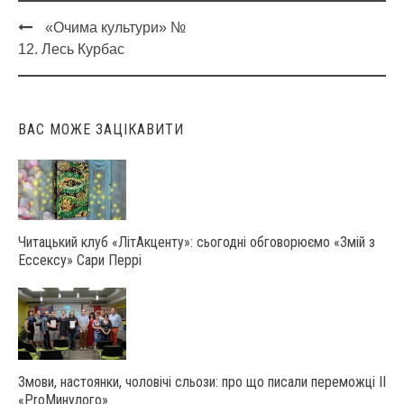
«Очима культури» №
Post
12. Лесь Курбас
navigation
ВАС МОЖЕ ЗАЦІКАВИТИ
Читацький клуб «ЛітАкценту»: сьогодні обговорюємо «Змій з
Ессексу» Сари Перрі
Змови, настоянки, чоловічі сльози: про що писали переможці ІІ
«ProМинулого»