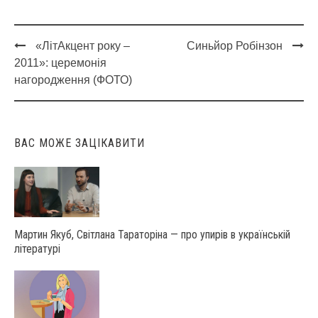
«ЛітАкцент року –
Синьйор Робінзон
Post
2011»: церемонія
navigation
нагородження (ФОТО)
ВАС МОЖЕ ЗАЦІКАВИТИ
Мартин Якуб, Світлана Тараторіна — про упирів в українській
літературі