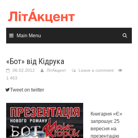
Skip
to
content
Main Menu
«Бот» від Кідрука
06.02.2012
ЛітАкцент
Leave a comment
1 463
Tweet on twitter
Книгарня «Є»
запрошує 25
вересня на
презентацію