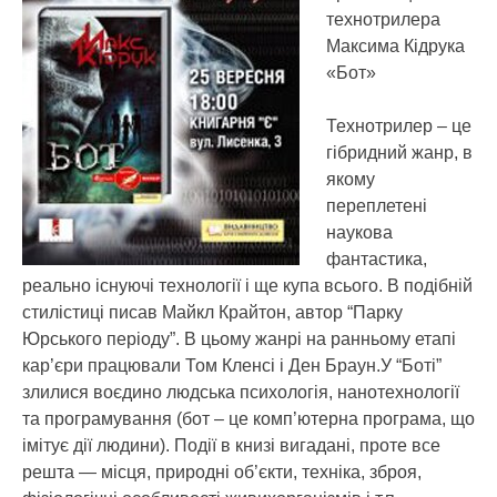
технотрилера
Максима Кідрука
«Бот»
Технотрилер – це
гібридний жанр, в
якому
переплетені
наукова
фантастика,
реально існуючі технології і ще купа всього. В подібній
стилістиці писав Майкл Крайтон, автор “Парку
Юрського періоду”. В цьому жанрі на ранньому етапі
кар’єри працювали Том Кленсі і Ден Браун.У “Боті”
злилися воєдино людська психологія, нанотехнології
та програмування (бот – це комп’ютерна програма, що
імітує дії людини). Події в книзі вигадані, проте все
решта — місця, природні об’єкти, техніка, зброя,