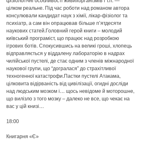
фізіологічні особливості живихорганізмів і т.п. —
цілком реальне. Під час роботи над романом автора
консулювали кандидат наук з хімії, лікар-фізіолог та
психіатр, а сам він опрацював більше п’ятдесяти
наукових статей.Головний герой книги – молодий
київський програміст, що працює над розробкою
ігрових ботів. Спокусившись на великі гроші, хлопець
відправляється у віддалену лабораторію в надрах
чилійської пустелі, де стає одним з членів міжнародної
наукової групи, що “догралася” до страхітливої
техногенної катастрофи.Пастки пустелі Атакама,
цілковита відірваність від цивілізації, огидні досліди
над людським мозком і… щось невідоме й моторошне,
що вилізло з того мозку – далеко не все, що чекає на
вас у цій книзі…
18:00
Книгарня «Є»