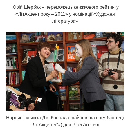
Юрій Щербак – переможець книжкового рейтингу
«ЛітАкцент року – 2011» у номінації «Художня
література»
Нарцис і книжка Дж. Конрада (найновіша в «Бібліотеці
"ЛітАкценту"») для Віри Агеєвої