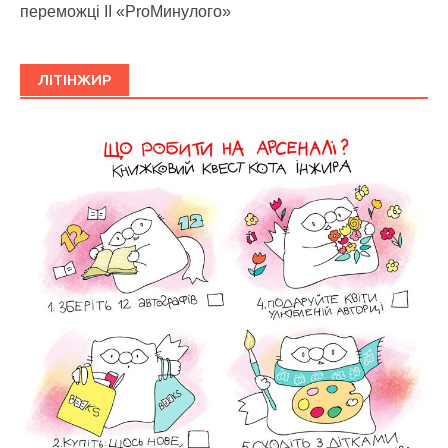
переможці ІІ «ProМинулого»
ЛІТІНЖИР