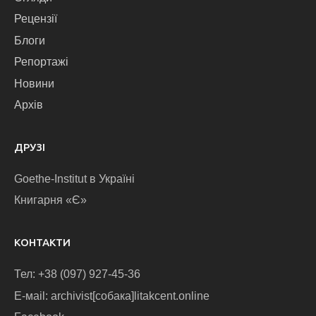
Рецензії
Блоги
Репортажі
Новини
Архів
ДРУЗІ
Goethe-Institut в Україні
Книгарня «Є»
КОНТАКТИ
Тел: +38 (097) 927-45-36
E-маіl: archivist[собака]litakcent.online