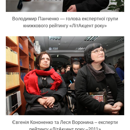
Володимир Панченко — голова експертної групи
книжкового рейтингу «ЛітАкцент року»
Євгенія Кононенко та Леся Воронина – експерти
рейтингу «ЛітАкцент року –2011»