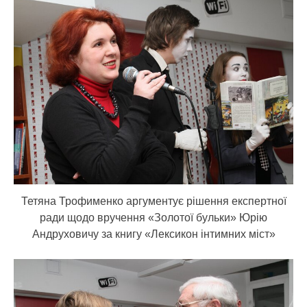
Тетяна Трофименко аргументує рішення експертної
ради щодо вручення «Золотої бульки» Юрію
Андруховичу за книгу «Лексикон інтимних міст»