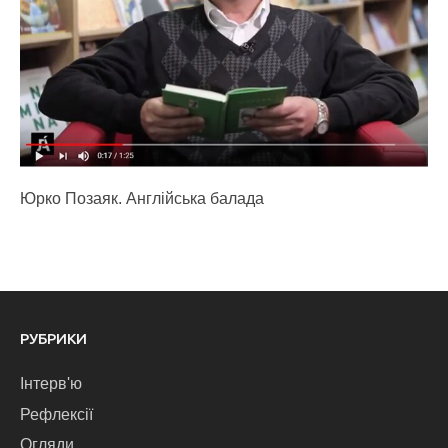
Юрко Позаяк. Англійська балада
РУБРИКИ
Інтерв'ю
Рефлексії
Огляди