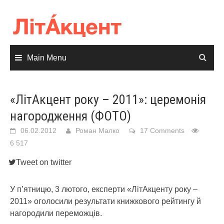
Skip
to
content
Main Menu
«ЛітАкцент року – 2011»: церемонія
нагородження (ФОТО)
06.02.2012
Роман Малко
17 Comments
6 517
Tweet on twitter
У п’ятницю, 3 лютого, експерти «ЛітАкценту року –
2011» оголосили результати книжкового рейтингу й
нагородили переможців.