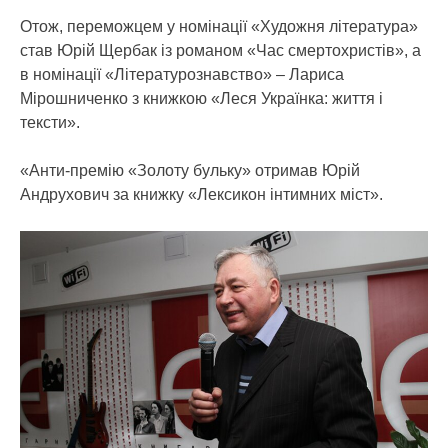
Отож, переможцем у номінації «Художня література»
став Юрій Щербак із романом «Час смертохристів», а
в номінації «Літературознавство» – Лариса
Мірошниченко з книжкою «Леся Українка: життя і
тексти».
«Анти-премію «Золоту бульку» отримав Юрій
Андрухович за книжку «Лексикон інтимних міст».