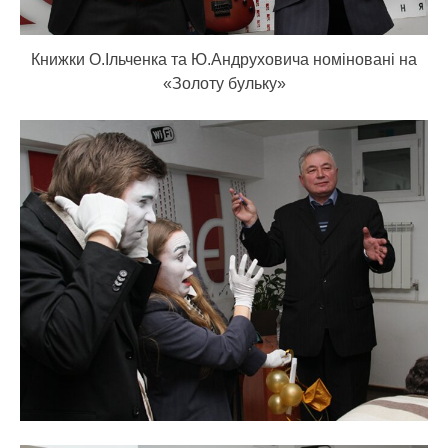
Книжки О.Ільченка та Ю.Андруховича номіновані на
«Золоту бульку»