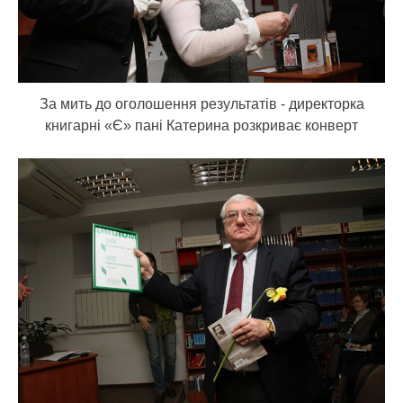
За мить до оголошення результатів - директорка
книгарні «Є» пані Катерина розкриває конверт