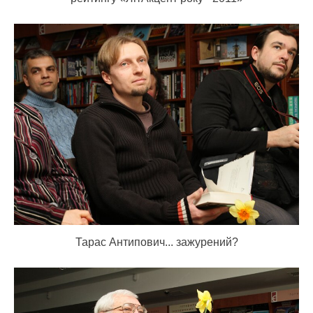
Тарас Антипович... зажурений?