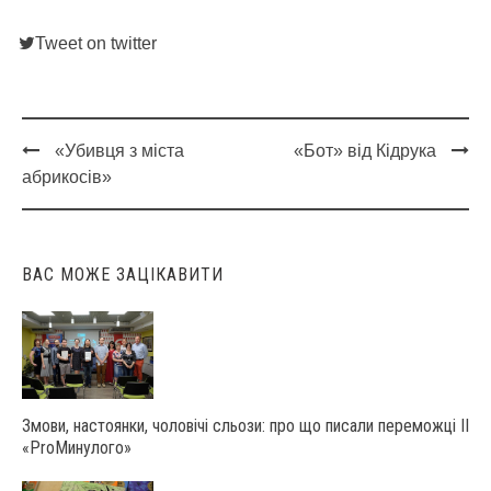
Tweet on twitter
«Убивця з міста
«Бот» від Кідрука
Post
абрикосів»
navigation
ВАС МОЖЕ ЗАЦІКАВИТИ
Змови, настоянки, чоловічі сльози: про що писали переможці ІІ
«ProМинулого»