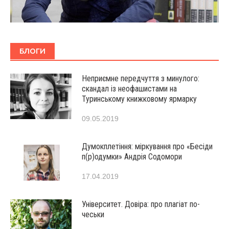
БЛОГИ
Неприємне передчуття з минулого:
скандал із неофашистами на
Туринському книжковому ярмарку
09.05.2019
Думокплетіння: міркування про «Бесіди
п(р)одумки» Андрія Содомори
17.04.2019
Університет. Довіра: про плагіат по-
чеськи