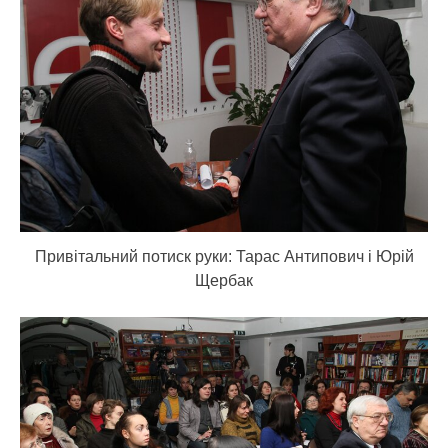
Привітальний потиск руки: Тарас Антипович і Юрій
Щербак