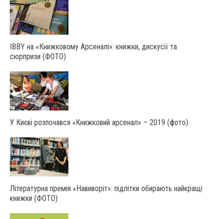
IBBY на «Книжковому Арсеналі»: книжки, дискусії та
сюрпризи (ФОТО)
У Києві розпочався «Книжковий арсенал» – 2019 (фото)
Літературна премія «Навиворіт»: підлітки обирають найкращі
книжки (ФОТО)