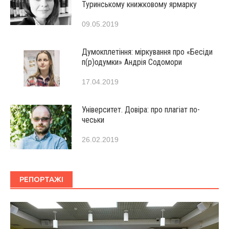
Туринському книжковому ярмарку
09.05.2019
Думокплетіння: міркування про «Бесіди
п(р)одумки» Андрія Содомори
17.04.2019
Університет. Довіра: про плагіат по-
чеськи
26.02.2019
РЕПОРТАЖІ