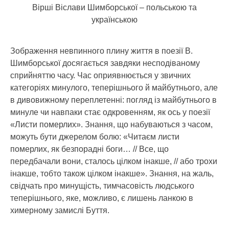
Вірші Віслави Шимборської – польською та
українською
Зображення невпинного плину життя в поезії В.
Шимборської досягається завдяки несподіваному
сприйняттю часу. Час оприявнюється у звичних
категоріях минулого, теперішнього й майбутнього, але
в дивовижному переплетенні: погляд із майбутнього в
минуле чи навпаки стає одкровенням, як ось у поезії
«Листи померлих». Знання, що набуваються з часом,
можуть бути джерелом болю: «Читаєм листи
померлих, як безпорадні боги… // Все, що
передбачали вони, сталось цілком інакше, // або трохи
інакше, тобто також цілком інакше». Знання, на жаль,
свідчать про минущість, тимчасовість людського
теперішнього, яке, можливо, є лишень ланкою в
химерному замислі Буття.