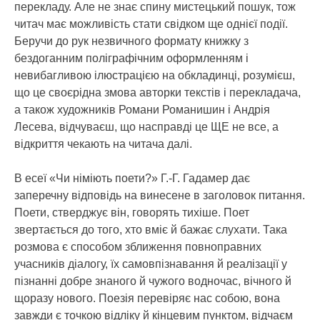
перекладу. Але не знає спину мистецький пошук, тож
читач має можливість стати свідком ще однієї події.
Беручи до рук незвичного формату книжку з
бездоганним поліграфічним оформленням і
невибагливою ілюстрацією на обкладинці, розумієш,
що це своєрідна змова авторки текстів і перекладача,
а також художників Романи Романишин і Андрія
Лесева, відчуваєш, що насправді це ЩЕ не все, а
відкриття чекають на читача далі.
В есеї «Чи німіють поети?» Г.-Г. Гадамер дає
заперечну відповідь на винесене в заголовок питання.
Поети, стверджує він, говорять тихіше. Поет
звертається до того, хто вміє й бажає слухати. Така
розмова є способом зближення повноправних
учасників діалогу, їх самовпізнавання й реалізації у
пізнанні добре знаного й чужого водночас, вічного й
щоразу нового. Поезія перевіряє нас собою, вона
завжди є точкою відліку й кінцевим пунктом, відчаєм