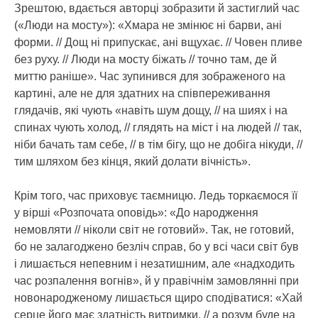
Зрештою, вдається авторці зобразити й застиглий час
(«Люди на мосту»): «Хмара не змінює ні барви, ані
форми. // Дощ ні припускає, ані вщухає. // Човен пливе
без руху. // Люди на мосту біжать // точно там, де й
миттю раніше». Час зупинився для зображеного на
картині, але не для здатних на співпереживання
глядачів, які чують «навіть шум дощу, // на шиях і на
спинах чують холод, // глядять на міст і на людей // так,
ніби бачать там себе, // в тім бігу, що не добіга нікуди, //
тим шляхом без кінця, який долати вічність».
Крім того, час приховує таємницю. Ледь торкаємося її
у вірші «Розпочата оповідь»: «До народження
немовляти // ніколи світ не готовий». Так, не готовий,
бо не залагоджено безліч справ, бо у всі часи світ був
і лишається непевним і незатишним, але «надходить
час розпалення вогнів», й у правічнім замовлянні при
новонародженому лишається щиро сподіватися: «Хай
серце його має здатність витримки, // а розум буде на