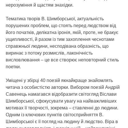
нерозуміння й щастям знахідки.
Тематика творів В. Шимборської, актуальність
порушених проблем, що стоять перед людством від
його початків, делікатна іронія, якій, проте, не бракує
ущипливості, й разом із тим захоплення чеснотами
справжньої людини, несподівана образність, що
виринає з потоку розмислів, лаконічність
висловлювання – це все створює неповторний стиль
поетки.
Уміщені у збірці 40 поезій якнайкраще знайомлять
читача з особистістю авторки. Вибором поезій Андрій
Савенець намагався відобразити світогляд Віслави
Шимборської, сфокусувати увагу на найважливіших
мотивах її творчості, зокрема – ставленні до людини.
Одним із ключових пунктів світосприйняття В.
Шимборської є її погляд на людину й людство. Віра в