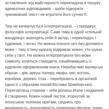
зіставлення, від майстерності перекладача в пошуку
адекватних відповідників – щоби підкорити
чужомовний текст і не втратити його сутності.
Твір не вичерпується інтерпретацією, – стверджує
філософія інтерпретації. Саме тому в одній «спільній
мандрівці» знаходять себе й автор, і перекладач, і
художник, і читач. Не можна пізнати світ без допомоги
мови – таку істину щоразу відкриває кожен, хто шукає
себе у світі. Не можна інтерпретувати без мови
символу, хочеться ствердити, ознайомившись із
художнім оформленням книги. Невибагливі малярські
образи – дім, аркуш паперу, хмара, око, вогонь,
кораблик, дерево, птах – перебувають в органічній
єдності з образами поезій Віслави Шимборської.
Перегортаєш сторінки – ніби долаєш етапи сходження
й створення. Кожен новий листок, згорнутий за
японською технікою ориґамі, свідчить про
множинність і варіативність паперових фігурок: згини