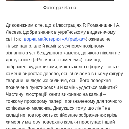
Фото: gazeta.ua
Дивовижним є те, що в ілюстраціях Р. Романишин і А.
Лесева (добре знаних в українському видавничому
світі як
творча майстерня «Аґрафка»
) оживає не
тільки папір, але й камінь: усупереч позірному
зізнанню з уст бездушного каменя, до якого ніколи не
достукатися («Розмова з каменем»), камінці,
зображені художниками, мають колір і форму – ось із
каменя виростає дерево, ось вбачаємо в ньому фігуру
тварини чи людське обличчя, ось і його поверхня
позначена пунктиром: чи й камінь удасться змінити?
Частину ілюстрацій книги виконано на кальці –
тонкому прозорому папері, призначеному для точного
копіювання малюнка. Дивуєшся тому, що лінії на
кальці не повторюють копійоване зображення: крізь
химерну матову поверхню кальки проступає інший
малюнок. Допоміжний елемент стає принципово