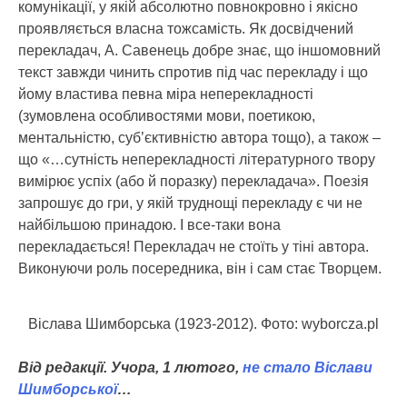
комунікації, у якій абсолютно повнокровно і якісно
проявляється власна тожсамість. Як досвідчений
перекладач, А. Савенець добре знає, що іншомовний
текст завжди чинить спротив під час перекладу і що
йому властива певна міра неперекладності
(зумовлена особливостями мови, поетикою,
ментальністю, суб’єктивністю автора тощо), а також –
що «…сутність неперекладності літературного твору
вимірює успіх (або й поразку) перекладача». Поезія
запрошує до гри, у якій труднощі перекладу є чи не
найбільшою принадою. І все-таки вона
перекладається! Перекладач не стоїть у тіні автора.
Виконуючи роль посередника, він і сам стає Творцем.
Віслава Шимборська (1923-2012). Фото: wyborcza.pl
Від редакції. Учора, 1 лютого,
не стало Віслави
Шимборської
…