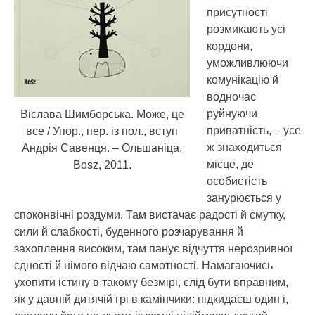
присутності
розмикають усі
кордони,
уможливлюючи
комунікацію й
водночас
руйнуючи
Віслава Шимборська. Може, це
приватність, – усе
все / Упор., пер. із пол., вступ
ж знаходиться
Андрія Савенця. – Ольшаніца,
місце, де
Bosz, 2011.
особистість
занурюється у
споконвічні роздуми. Там вистачає радості й смутку,
сили й слабкості, буденного розчарування й
захоплення високим, там панує відчуття нерозривної
єдності й німого відчаю самотності. Намагаючись
ухопити істину в такому безмірі, слід бути вправним,
як у давній дитячій грі в камінчики: підкидаєш один і,