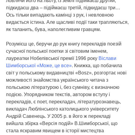
ловлячи його на льоту, із землі підіймаєш другий,
підкидаєш два – підіймаєш третій, підкидаєш три…
Ось тільки випадають камінці з рук, і невловною
видається істина. Але щасливі події таки трапляються,
як таланить, бува, наполегливим гравцям.
Розумієш це, беручи до рук книгу перекладів поезій
сучасної польської поетки зі світовим іменем,
лауреатки Нобелівської премії 1996 року
Віслави
Шимборської «Може, це все»
. Книжка, що побачила
світ у польському видавництві «Bosz», розгортає нові
можливості знайомства українського читача з
польською літературою і, без сумніву, є визначною
подією. Упорядником текстів, автором вступу і
перекладів, є поет, перекладач, літературознавець,
викладач Люблінського католицького університету
Андрій Савенець. У 2005 р. в його ж перекладі
вийшла збірка «Версія подій» В.Шимборської, що
стала яскравим явищем в історії мистецтва