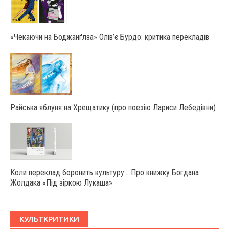
«Чекаючи на Боджанґлза» Олів’є Бурдо: критика перекладів
Райська яблуня на Хрещатику (про поезію Лариси Лебедівни)
Коли переклад боронить культуру… Про книжку Богдана
Жолдака «Під зіркою Лукаша»
КУЛЬТКРИТИКИ