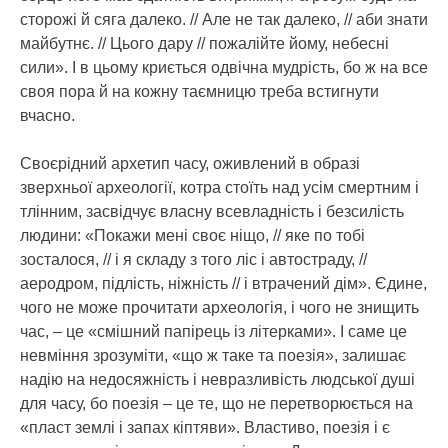
сторожі й сяга далеко. // Але не так далеко, // аби знати
майбутнє. // Цього дару // пожалійте йому, небесні
сили». І в цьому криється одвічна мудрість, бо ж на все
своя пора й на кожну таємницю треба встигнути
вчасно.
Своєрідний архетип часу, оживлений в образі
зверхньої археології, котра стоїть над усім смертним і
тлінним, засвідчує власну всевладність і безсилість
людини: «Покажи мені своє ніщо, // яке по тобі
зосталося, // і я складу з того ліс і автостраду, //
аеродром, підлість, ніжність // і втрачений дім». Єдине,
чого не може прочитати археологія, і чого не знищить
час, – це «смішний папірець із літерками». І саме це
невміння зрозуміти, «що ж таке та поезія», залишає
надію на недосяжність і невразливість людської душі
для часу, бо поезія – це те, що не перетворюється на
«пласт землі і запах кіптяви». Властиво, поезія і є