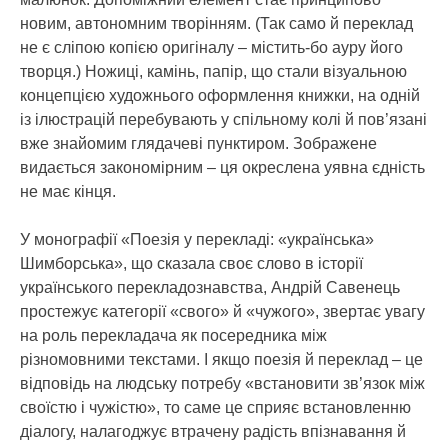
новим, автономним творінням. (Так само й переклад
не є сліпою копією оригіналу – містить-бо ауру його
творця.) Ножиці, камінь, папір, що стали візуальною
концепцією художнього оформлення книжки, на одній
із ілюстрацій перебувають у спільному колі й пов’язані
вже знайомим глядачеві пунктиром. Зображене
видається закономірним – ця окреслена уявна єдність
не має кінця.
У монографії «Поезія у перекладі: «українська»
Шимборська», що сказала своє слово в історії
українського перекладознавства, Андрій Савенець
простежує категорії «свого» й «чужого», звертає увагу
на роль перекладача як посередника між
різномовними текстами. І якщо поезія й переклад – це
відповідь на людську потребу «встановити зв’язок між
своїстю і чужістю», то саме це сприяє встановленню
діалогу, налагоджує втрачену радість впізнавання й