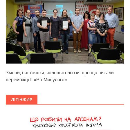
Змови, настоянки, чоловічі сльози: про що писали
переможці ІІ «ProМинулого»
ЛІТІНЖИР