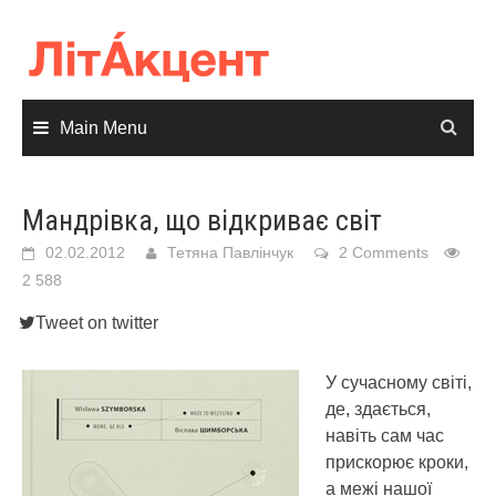
Skip
to
content
Main Menu
Мандрівка, що відкриває світ
02.02.2012
Тетяна Павлінчук
2 Comments
2 588
Tweet on twitter
У сучасному світі,
де, здається,
навіть сам час
прискорює кроки,
а межі нашої