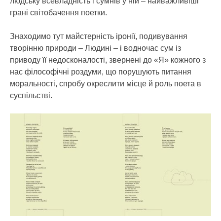
людську всевладність і сумнів у ній – найважливіші
грані світобачення поетки.
Знаходимо тут майстерність іронії, подивування
творінню природи – Людині – і водночас сум із
приводу її недосконалості, звернені до «Я» кожного з
нас філософічні роздуми, що порушують питання
моральності, спробу окреслити місце й роль поета в
суспільстві.