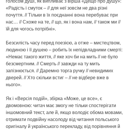
голосом душі, як випливає з вірша «Дещо про душу»:
«Радість і смуток – // для неї зовсім не два різні
почуття. // Тільки в їх поєднанні вона перебуває при
нас… // Схоже на те, // що, як і вона нам, // також ми //
їй для чогось потрібні».
Безсилість часу перед поезією, а отже – мистецтвом,
людиною і її душею – робить їх непідвладними смерті:
«Немає такого життя, // яке хоч би на мить // не було
безсмертним. // Смерть // завжди на ту мить
запізнюється. // Даремно торга ручку // невидимих
дверей. // Хто скільки встиг – // не відбере вже в
нього».
Як і «Версія подій», збірка «Може, це все», є
двомовною: читач має змогу не тільки спостерігати
іншомовний текст, але й, якщо володіє обома мовами,
отримати подвійну насолоду від читання польського
оригіналу й українського перекладу, від порівняння й