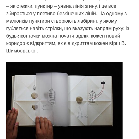
– як стежки, пунктир – уявна лінія згину, і це все
збирається у плетиво безкінечних ліній. На одному з
малюнків пунктири створюють лабіринт, у якому
губляться навіть стрілки, що вказують напрям руху: із
будь-якої точки можна почати відлік, кожен новий
коридор є відкриттям, як є відкриттям кожен вірш В.
Шимборської.