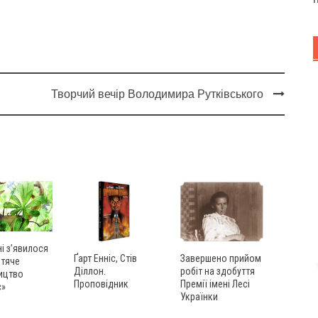
Творчий вечір Володимира Рутківського
ні з’явилося
Ґарт Енніс, Стів
Завершено прийом
итяче
Діллон.
робіт на здобуття
ицтво
Проповідник
Премії імені Лесі
с»
Українки