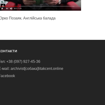
Юрко Позаяк. Англійська балада
КОНТАКТИ
Тел: +38 (097) 927-45-36
-маіl: archivist[собака]litakcent.online
Facebook