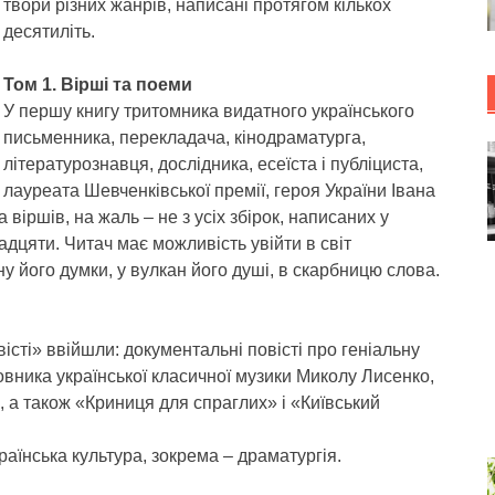
твори різних жанрів, написані протягом кількох
десятиліть.
Том 1. Вірші та поеми
У першу книгу тритомника видатного українського
письменника, перекладача, кінодраматурга,
літературознавця, дослідника, есеїста і публіциста,
лауреата Шевченківської премії, героя України Івана
віршів, на жаль – не з усіх збірок, написаних у
адцяти. Читач має можливість увійти в світ
ну його думки, у вулкан його душі, в скарбницю слова.
істі» ввійшли: документальні повісті про геніальну
овника української класичної музики Миколу Лисенко,
 а також «Криниця для спраглих» і «Київський
країнська культура, зокрема – драматургія.