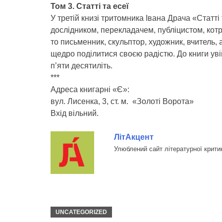
Том 3. Статті та есеї
У третій книзі тритомника Івана Драча «Статті 
дослідником, перекладачем, публіцистом, котри
то письменник, скульптор, художник, вчитель, 
щедро поділитися своєю радістю. До книги уві
п’яти десятиліть.
***
Адреса книгарні «Є»:
вул. Лисенка, 3, ст. м. «Золоті Ворота»
Вхід вільний.
ЛітАкцент
Улюблений сайт літературної крити
UNCATEGORIZED