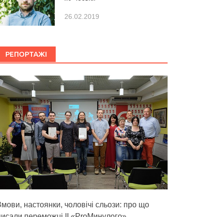
26.02.2019
РЕПОРТАЖІ
Змови, настоянки, чоловічі сльози: про що
писали переможці ІІ «ProМинулого»