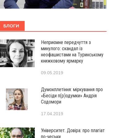
БЛОГИ
Неприємне передчуття з
минулого: скандал із
неофашистами на Туринському
книжковому ярмарку
09.05.2019
Думокплетіння: міркування про
«Бесіди п(р)одумки» Андрія
Содомори
17.04.2019
Університет. Довіра: про плагіат
по-чеськи