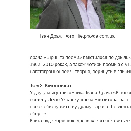
Іван Драч. Фото: life.pravda.com.ua
драча «Вірші та поеми» вмістилося по декілька 
1962–2010 роках, а також чотири поеми з сімн
багатогранної поезії творця, поринути в глиби
Том 2. Кіноповісті
У другу книгу тритомника Івана Драча «Кінопов
поетесу Лесю Українку, про композитора, засн
про особисту життєву драму Тараса Шевченка,
оберіг».
Книга буде корисною для всіх, кого цікавить у