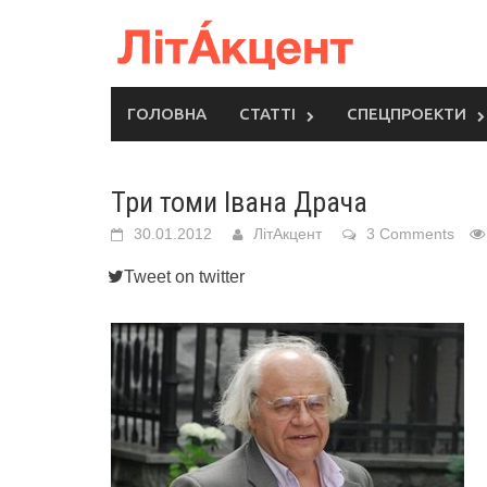
Skip
to
content
ГОЛОВНА
СТАТТІ
СПЕЦПРОЕКТИ
Три томи Івана Драча
30.01.2012
ЛітАкцент
3 Comments
Tweet on twitter