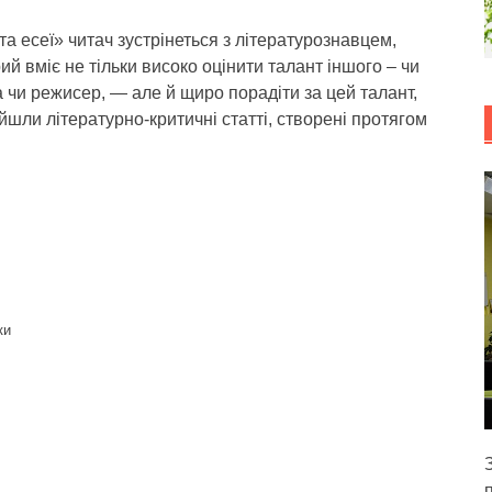
та есеї» читач зустрінеться з літературознавцем,
й вміє не тільки високо оцінити талант іншого – чи
а чи режисер, — але й щиро порадіти за цей талант,
йшли літературно-критичні статті, створені протягом
ки