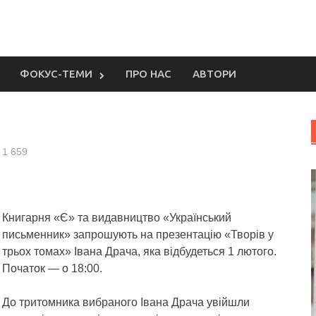
ФОКУС-ТЕМИ
ПРО НАС
АВТОРИ
1 659
Книгарня «Є» та видавництво «Український
письменник» запрошують на презентацію «Творів у
трьох томах» Івана Драча, яка відбудеться 1 лютого.
Початок — о 18:00.
До тритомника вибраного Івана Драча увійшли