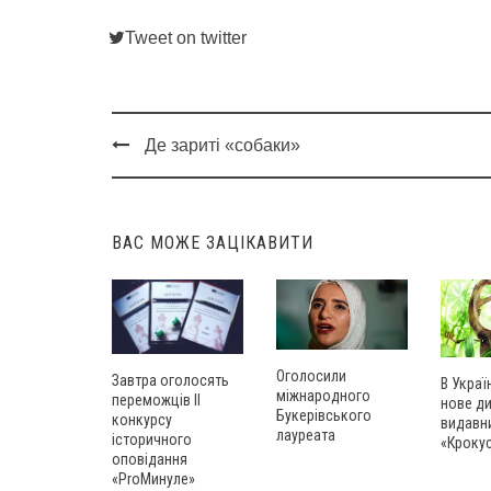
Tweet on twitter
Де зариті «собаки»
Post
navigation
ВАС МОЖЕ ЗАЦІКАВИТИ
Оголосили
Завтра оголосять
В Украї
міжнародного
переможців ІІ
нове д
Букерівського
конкурсу
видавн
лауреата
історичного
«Кроку
оповідання
«ProМинуле»