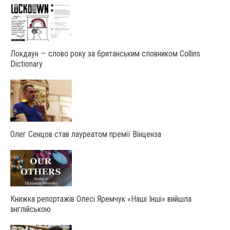
Локдаун — слово року за британським словником Collins
Dictionary
Олег Сенцов став лауреатом премії Вінценза
Книжка репортажів Олесі Яремчук «Наші Інші» вийшла
англійською