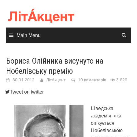
Skip
to
content
Main Menu
Бориса Олійника висунуто на
Нобелівську премію
30.01.2012
ЛітАкцент
10 коментарів
3 626
Tweet on twitter
Шведська
академія, яка
опікується
Нобелівською