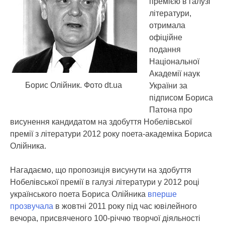
премією в галузі
літератури,
отримала
офіційне
подання
Національної
Академії наук
Борис Олійник. Фото dt.ua
України за
підписом Бориса
Патона про
висунення кандидатом на здобуття Нобелівської
премії з літератури 2012 року поета-академіка Бориса
Олійника.
Нагадаємо, що пропозиція висунути на здобуття
Нобелівської премії в галузі літератури у 2012 році
українського поета Бориса Олійника
вперше
прозвучала
в жовтні 2011 року під час ювілейного
вечора, присвяченого 100-річчю творчої діяльності