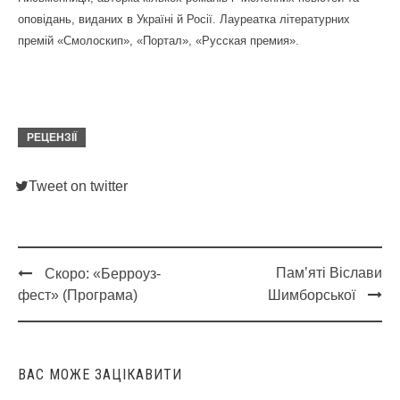
оповідань, виданих в Україні й Росії. Лауреатка літературних
премій «Смолоскип», «Портал», «Русская премия».
РЕЦЕНЗІЇ
Tweet on twitter
Пам’яті Віслави
Скоро: «Берроуз-
Post
фест» (Програма)
Шимборської
navigation
ВАС МОЖЕ ЗАЦІКАВИТИ