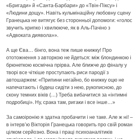
«Бригади» й «Санта-Барбари» до «Твін-Піксу» і
«Людини дощу». Навіть кульмінаційну любовну сцену
Гранецька не витягує без сторонньої допомоги: «голос
звучить хрипко і хвилююче, як в Аль-Пачіно з
«Адвоката диявола»».
А ще Єва… бінго, вона теж пише книжку! Про
ототожнення з авторкою не йдеться: між блондинкою і
брюнеткою космічна прірва. Але ближче до фіналу у
творі все чіткіше проступають риси пародії з
автошаржем: «Припини негайно, бо книжку оцю не
напечатають і будеш сидіти з нею, рукописною, до
скону темних віків (…) Треба вибачитися за «інтимні
подробиці». Ну, срака там, ригаки і все інше…»
За самоіронію я здатна пробачити і не таке. Але ж ні! –
в інтерв’ю Вікторія Гранецька говорить про свій роман
цілком серйозно. Вона і праці психоаналітиків