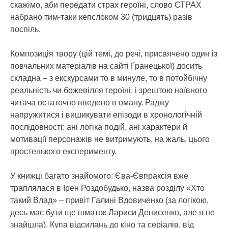
скажімо, аби передати страх героїні, слово СТРАХ
набрано тим-таки кепслоком 30 (тридцять) разів
поспіль.
Композиція твору (цій темі, до речі, присвячено один із
повчальних матеріалів на сайті Гранецької) досить
складна – з екскурсами то в минуле, то в потойбічну
реальність чи божевілля героїні, і зрештою наївного
читача остаточно введено в оману. Раджу
напружитися і вишикувати епізоди в хронологічній
послідовності: ані логіка подій, ані характери й
мотивації персонажів не витримують, на жаль, цього
простенького експерименту.
У книжці багато знайомого: Єва-Євпраксія вже
траплялася в Ірен Роздобудько, назва розділу «Хто
такий Влад» – привіт Галині Вдовиченко (за логікою,
десь має бути ще шматок Лариси Денисенко, але я не
знайшла). Купа відсилань до кіно та серіалів, від