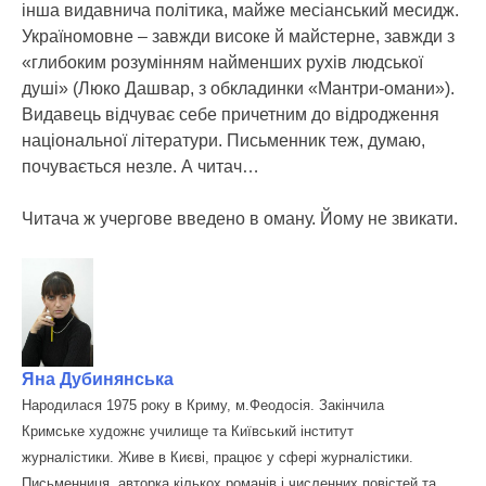
інша видавнича політика, майже месіанський месидж.
Україномовне – завжди високе й майстерне, завжди з
«глибоким розумінням найменших рухів людської
душі» (Люко Дашвар, з обкладинки «Мантри-омани»).
Видавець відчуває себе причетним до відродження
національної літератури. Письменник теж, думаю,
почувається незле. А читач…
Читача ж учергове введено в оману. Йому не звикати.
Яна Дубинянська
Народилася 1975 року в Криму, м.Феодосія. Закінчила
Кримське художнє училище та Київський інститут
журналістики. Живе в Києві, працює у сфері журналістики.
Письменниця, авторка кількох романів і численних повістей та