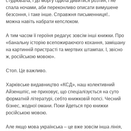
студіювала, і до моргу їздила дивитися розтин, і не
спала ночами, аби переконливо описати вимушене
безсоння, і таке інше. Справжня письменниця!..
можна навіть набрати кепслоком.
А тим часом її героїня редагує зовсім інші книжки. Про
«банальну історію всепожираючого кохання, замішану
на картинній пристрасті та мертвих штампах. І, звісно
ж, російською мовою».
Стоп. Це важливо.
Харківське видавництво «КСД», наш колективний
Айзеншпіс, не приховує, що спеціалізується на суто
форматній літературі, себто книжковій попсі. Чесний
бізнес, жодної омани. Поки йдеться про книжки
російською мовою.
Але якщо мова українська – це вже зовсім інша лінія,