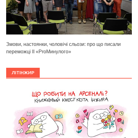
Змови, настоянки, чоловічі сльози: про що писали
переможці ІІ «ProМинулого»
ЛІТІНЖИР