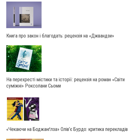
Книга про закон і благодать: рецензія на «Джвандзи»
На перехресті містики та історії: рецензія на роман «Світи
суміжні» Роксолани Сьоми
«Чекаючи на Боджанґлза» Олів’є Бурдо: критика перекладів