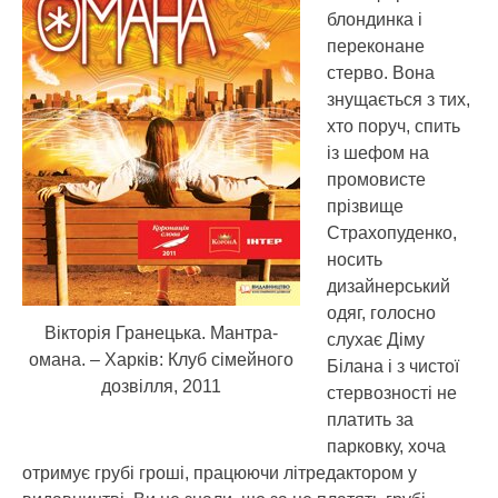
блондинка і
переконане
стерво. Вона
знущається з тих,
хто поруч, спить
із шефом на
промовисте
прізвище
Страхопуденко,
носить
дизайнерський
одяг, голосно
Вікторія Гранецька. Мантра-
слухає Діму
омана. – Харків: Клуб сімейного
Білана і з чистої
дозвілля, 2011
стервозності не
платить за
парковку, хоча
отримує грубі гроші, працюючи літредактором у