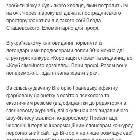
зробити зірку з будь-якого хлопця, який потрапить їм
на очі. Через півроку всі дівчата пострадянського
простору фанатіли від такого собі Влада
Сташевського. Елементарно для профі.
В українському книговиданні порівняти із
легендарними продюсерами попси 90-х можна дві
структури: конкурс «Коронація слова» та видавництво
«Клуб сімейного дозвілля». Вони профі. Разом вони
непереможні. І здатні запалювати зірки.
За сільську дівчину Вікторію Гранецьку, ефектну
фарбовану брюнетку з освітою психолога та
екзотичним резюме (від офіціантки до редакторки в
глянцевому журналі), дві акули нашого видавничого
шоу-бізнесу взялися по-дорослому. Презентації,
численні інтерв’ю інформаційним спонсорам конкурсу,
персональний сайт, де Вікторія не лише розміщує свої