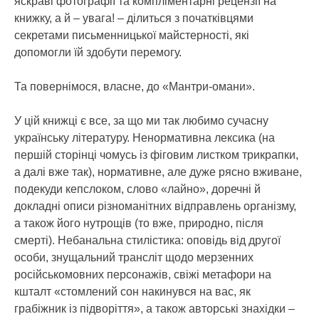
яскраві фотографії та компліментарні рецензії на
книжку, а й – увага! – ділиться з початківцями
секретами письменницької майстерності, які
допомогли їй здобути перемогу.
Та повернімося, власне, до «Мантри-омани».
У цій книжці є все, за що ми так любимо сучасну
українську літературу. Ненормативна лексика (на
першій сторінці чомусь із фіговим листком трикрапки,
а далі вже так), нормативне, але дуже рясно вживане,
подекуди кепслоком, слово «лайно», доречні й
докладні описи різноманітних відправлень організму,
а також його нутрощів (то вже, природно, після
смерті). Небанальна стилістика: оповідь від другої
особи, знущальний трансліт щодо мерзенних
російськомовних персонажів, свіжі метафори на
кшталт «стомлений сон накинувся на вас, як
грабіжник із підворіття», а також авторські знахідки –