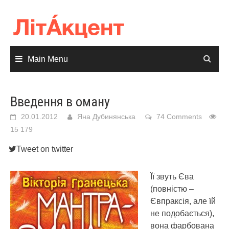
Skip
to
content
Main Menu
Введення в оману
20.01.2012
Яна Дубинянська
74 Comments
15 179
Tweet on twitter
Її звуть Єва
(повністю –
Євпраксія, але їй
не подобається),
вона фарбована