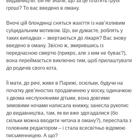
видавництві. Ви не знали, що за це платять грубі
гроші? То вас введено в оману.
Вночі цій блондинці сняться жахіття із нав’язливим
суїцидальним мотивом. Що, ви думаєте, роблять у
таких випадках – звертаються до лікаря? Вас знову
введено в оману. Звісно ж, змирившись із
передчасною смертю (прикро, але з ким не буває?),
вона переймається виключно тим, щоб прилаштувати
до родичів свого кота.
Її мати, до речі, живе в Парижі, оскільки, будучи на
початку дев’яностих продавчинею у кіоску, одиначкою
з двома неслухняними дітьми, вона довгими
зимовими ночами написала книжку, занесла рукопис
до видавництва, там, як ви вже здогадалися (бо
скільки можна вводити читача в оману?), переспала з
головним редактором – і стала всесвітньо відомою
письменницею. А що?