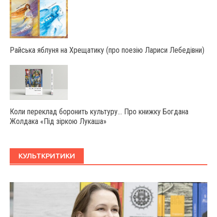
Райська яблуня на Хрещатику (про поезію Лариси Лебедівни)
Коли переклад боронить культуру… Про книжку Богдана
Жолдака «Під зіркою Лукаша»
КУЛЬТКРИТИКИ