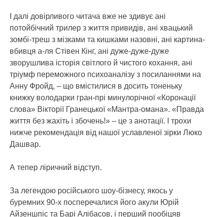
І далі довірливого читача вже не здивує ані
потойбічний трилер з життя привидів, ані хвацький
зомбі-треш з мізками та кишками назовні, ані картина-
вбивця а-ля Стівен Кінг, ані дуже-дуже-дуже
зворушлива історія світлого й чистого кохання, ані
тріумф переможного психоаналізу з посиланнями на
Анну Фройд, – що вмістилися в досить тоненьку
книжку володарки гран-прі минулорічної «Коронації
слова» Вікторії Гранецької «Мантра-омана». «Правда
життя без жахіть і збочень!» – це з анотації. І трохи
нижче рекомендація від нашої уславленої зірки Люко
Дашвар.
А тепер ліричний відступ.
За легендою російського шоу-бізнесу, якось у
буремних 90-х посперечалися його акули Юрій
Айзеншпіс та Барі Алібасов, і перший пообіцяв