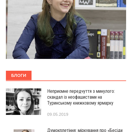
БЛОГИ
Неприємне передчуття з минулого:
скандал із неофашистами на
Туринському книжковому ярмарку
09.05.2019
Думокплетіння: міркування про «Бесіди