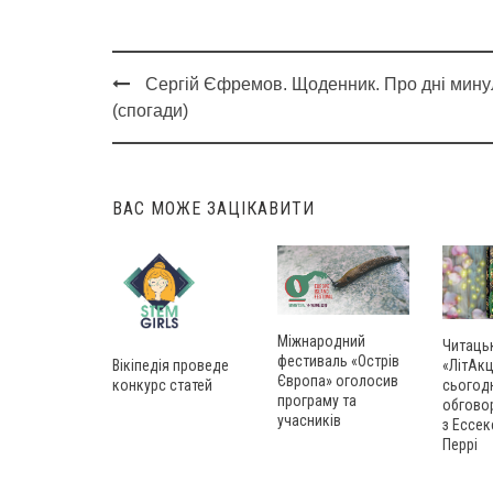
Сергій Єфремов. Щоденник. Про дні мину
Post
(спогади)
navigation
ВАС МОЖЕ ЗАЦІКАВИТИ
Міжнародний
Читаць
фестиваль «Острів
Вікіпедія проведе
«ЛітАкц
Європа» оголосив
конкурс статей
сьогод
програму та
обгово
учасників
з Ессек
Перрі