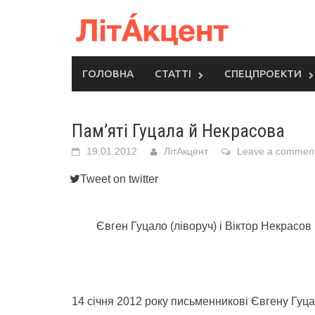
Skip
to
content
ГОЛОВНА
СТАТТІ
СПЕЦПРОЕКТИ
Пам’яті Гуцала й Некрасова
19.01.2012
ЛітАкцент
Leave a commen
Tweet on twitter
Євген Гуцало (ліворуч) і Віктор Некрасов 
14 січня 2012 року письменникові Євгену Гуца