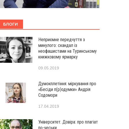
БЛОГИ
Неприємне передчуття з
минулого: скандал із
неофашистами на Туринському
книжковому ярмарку
09.05.2019
Думокплетіння: міркування про
«Бесіди п(р)одумки» Андрія
Содомори
17.04.2019
Університет. Довіра: про плагіат
по-чеськи