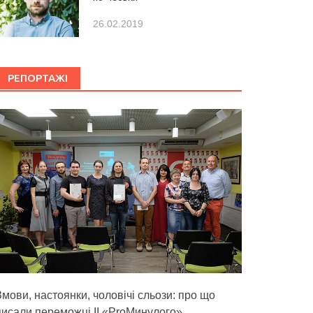
26.02.2019
РЕПОРТАЖІ
Змови, настоянки, чоловічі сльози: про що
писали переможці ІІ «ProМинулого»