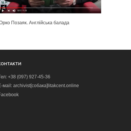
Юрко Позаяк. Англійська балада
КОНТАКТИ
Тел: +38 (097) 927-45-36
-маіl: archivist[собака]litakcent.online
Facebook