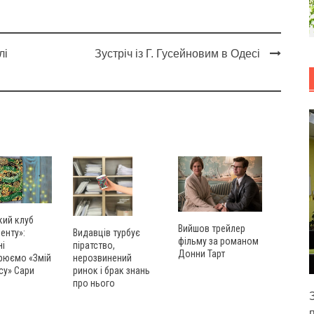
лі
Зустріч із Г. Гусейновим в Одесі
кий клуб
Вийшов трейлер
енту»:
Видавців турбує
фільму за романом
ні
піратство,
Донни Тарт
рюємо «Змій
нерозвинений
су» Сари
ринок і брак знань
про нього