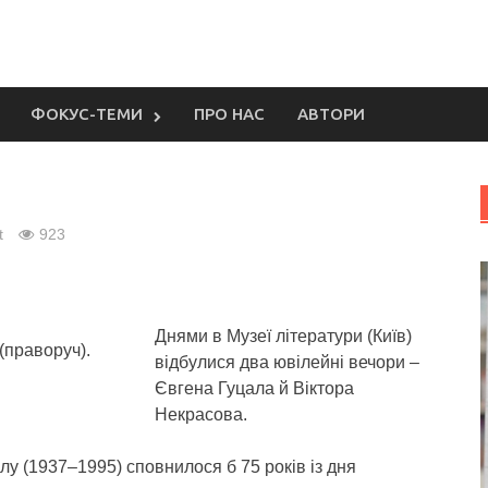
ФОКУС-ТЕМИ
ПРО НАС
АВТОРИ
t
923
Днями в Музеї літератури (Київ)
(праворуч).
відбулися два ювілейні вечори –
Євгена Гуцала й Віктора
Некрасова.
лу (1937–1995) сповнилося б 75 років із дня