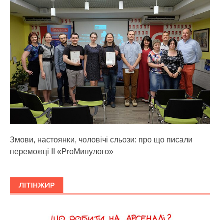
Змови, настоянки, чоловічі сльози: про що писали
переможці ІІ «ProМинулого»
ЛІТІНЖИР