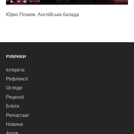
Юрко Позаяк. Англійська балада
РУБРИКИ
Інтерв'ю
Рефлексії
Огляди
Рецензії
Блоги
Репортажі
Новини
Архів