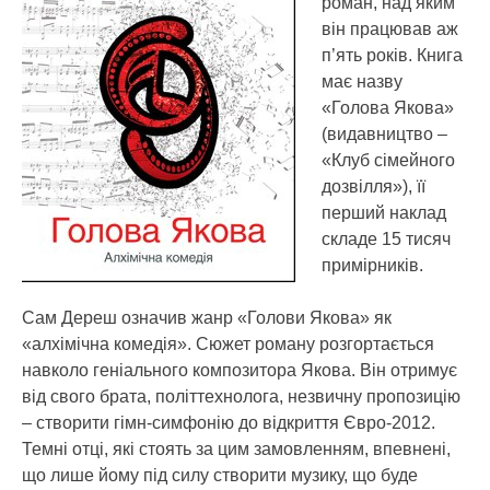
роман, над яким
він працював аж
п’ять років. Книга
має назву
«Голова Якова»
(видавництво –
«Клуб сімейного
дозвілля»), її
перший наклад
складе 15 тисяч
примірників.
Сам Дереш означив жанр «Голови Якова» як
«алхімічна комедія». Сюжет роману розгортається
навколо геніального композитора Якова. Він отримує
від свого брата, політтехнолога, незвичну пропозицію
– створити гімн-симфонію до відкриття Євро-2012.
Темні отці, які стоять за цим замовленням, впевнені,
що лише йому під силу створити музику, що буде