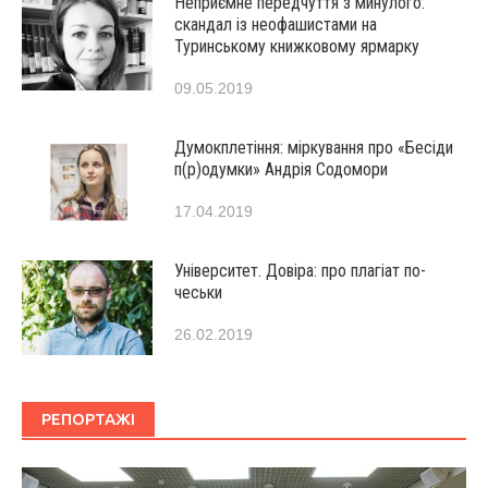
Неприємне передчуття з минулого:
скандал із неофашистами на
Туринському книжковому ярмарку
09.05.2019
Думокплетіння: міркування про «Бесіди
п(р)одумки» Андрія Содомори
17.04.2019
Університет. Довіра: про плагіат по-
чеськи
26.02.2019
РЕПОРТАЖІ