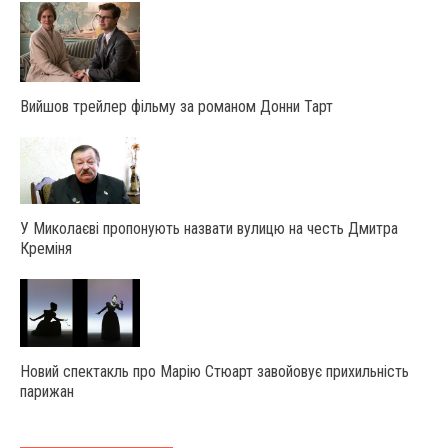
Вийшов трейлер фільму за романом Донни Тарт
У Миколаєві пропонують назвати вулицю на честь Дмитра
Креміня
Новий спектакль про Марію Стюарт завойовує прихильність
парижан