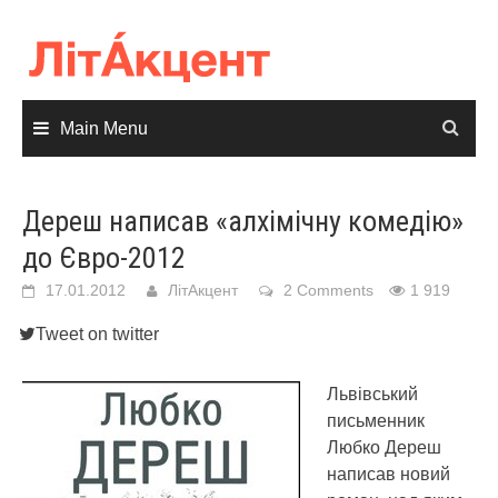
Skip
to
content
Main Menu
Дереш написав «алхімічну комедію»
до Євро-2012
17.01.2012
ЛітАкцент
2 Comments
1 919
Tweet on twitter
Львівський
письменник
Любко Дереш
написав новий