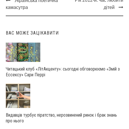
Рік 2012-й: час любити
Українська поетична
Post
камасутра
дітей
navigation
ВАС МОЖЕ ЗАЦІКАВИТИ
Читацький клуб «ЛітАкценту»: сьогодні обговорюємо «Змій з
Ессексу» Сари Перрі
Видавців турбує піратство, нерозвинений ринок і брак знань
про нього