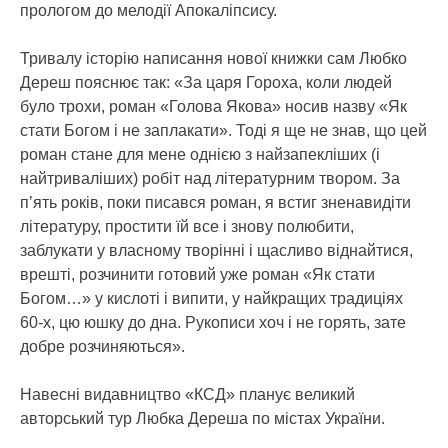
прологом до мелодії Апокаліпсису.
Тривалу історію написання нової книжки сам Любко
Дереш пояснює так: «За царя Гороха, коли людей
було трохи, роман «Голова Якова» носив назву «Як
стати Богом і не заплакати». Тоді я ще не знав, що цей
роман стане для мене однією з найзапекліших (і
найтриваліших) робіт над літературним твором. За
п’ять років, поки писався роман, я встиг зненавидіти
літературу, простити їй все і знову полюбити,
заблукати у власному творінні і щасливо віднайтися,
врешті, розчинити готовий уже роман «Як стати
Богом…» у кислоті і випити, у найкращих традиціях
60-х, цю юшку до дна. Рукописи хоч і не горять, зате
добре розчиняються».
Навесні видавництво «КСД» планує великий
авторський тур Любка Дереша по містах України.