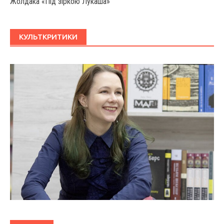
Жолдака «Під зіркою Лукаша»
КУЛЬТКРИТИКИ