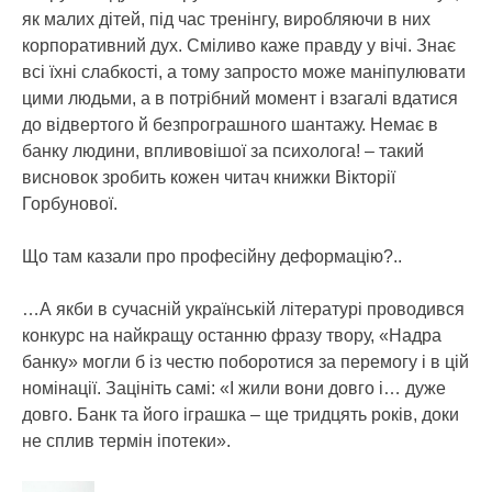
як малих дітей, під час тренінгу, виробляючи в них
корпоративний дух. Сміливо каже правду у вічі. Знає
всі їхні слабкості, а тому запросто може маніпулювати
цими людьми, а в потрібний момент і взагалі вдатися
до відвертого й безпрограшного шантажу. Немає в
банку людини, впливовішої за психолога! – такий
висновок зробить кожен читач книжки Вікторії
Горбунової.
Що там казали про професійну деформацію?..
…А якби в сучасній українській літературі проводився
конкурс на найкращу останню фразу твору, «Надра
банку» могли б із честю поборотися за перемогу і в цій
номінації. Зацініть самі: «І жили вони довго і… дуже
довго. Банк та його іграшка – ще тридцять років, доки
не сплив термін іпотеки».