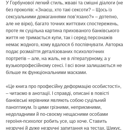
У Горбунової легкий стиль, жваві та смішні діалоги (не
без проколів: «Знаєш, хто такі сексоти? – Щось із
сексуальними домаганнями пов’язано?» – дотепно,
але не вірю), багато точних життєвих спостережень,
проте як суцільна картина прихованого банківського
життя не тримається купи, так і серед персонажів
немає жодного, кому вдалося б поспівчувати. Авторка
подає розмаїття деталізованих психологічних
портретів – але, на жаль, не в літературному, а у
вузькопрофесійному сенсі. І всі вони залишаються не
більше як функціональними масками.
«Це книга про професійну деформацію особистості»,
– читаємо в анотації. І справді, описані в повісті
банківські керівники являють собою суцільний
паноптикум. Із цими грізними, неприємними,
недоладними й по-своєму нещасними особами
героїня-психолог робить усе, що хоче. Ставить
незручні й дуже незручні запитання на тестах. Шикує,