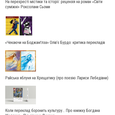
На перехресті містики та історії: рецензія на роман «Світи
суміжні» Роксолани Сьоми
«Чекаючи на Боджанґлза» Олів’є Бурдо: критика перекладів
Райська яблуня на Хрещатику (про поезію Лариси Лебедівни)
Коли переклад боронить культуру… Про книжку Богдана