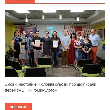
Змови, настоянки, чоловічі сльози: про що писали
переможці ІІ «ProМинулого»
ЛІТІНЖИР