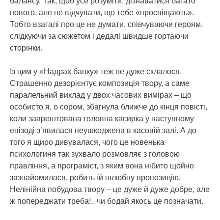
балансу. Так, щоб усе розуміти, дізнаватися багато
нового, але не відчувати, що тебе «просвіщають».
Тобто взагалі про це не думати, співчуваючи героям,
слідкуючи за сюжетом і дедалі швидше гортаючи
сторінки.
Із цим у «Надрах банку» теж не дуже склалося.
Страшенно дезорієнтує композиція твору, а саме
паралельний виклад у двох часових вимірах – що
особисто я, о сором, збагнула ближче до кінця повісті,
коли заарештована головна касирка у наступному
епізоді з’явилася неушкоджена в касовій залі. А до
того я щиро дивувалася, чого це новенька
психологиня так зухвало розмовляє з головою
правління, а програміст, з яким вона нібито щойно
зазнайомилася, робить їй шлюбну пропозицію.
Нелінійна побудова твору – це дуже й дуже добре, але
ж попереджати треба!.. чи бодай якось це позначати.