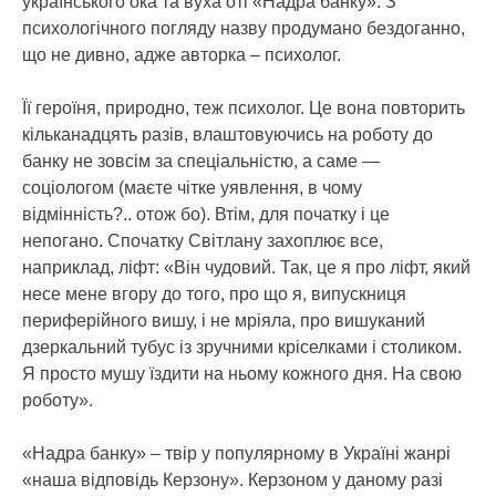
українського ока та вуха оті «Надра банку». З
психологічного погляду назву продумано бездоганно,
що не дивно, адже авторка – психолог.
Її героїня, природно, теж психолог. Це вона повторить
кільканадцять разів, влаштовуючись на роботу до
банку не зовсім за спеціальністю, а саме —
соціологом (маєте чітке уявлення, в чому
відмінність?.. отож бо). Втім, для початку і це
непогано. Спочатку Світлану захоплює все,
наприклад, ліфт: «Він чудовий. Так, це я про ліфт, який
несе мене вгору до того, про що я, випускниця
периферійного вишу, і не мріяла, про вишуканий
дзеркальний тубус із зручними кріселками і столиком.
Я просто мушу їздити на ньому кожного дня. На свою
роботу».
«Надра банку» – твір у популярному в Україні жанрі
«наша відповідь Керзону». Керзоном у даному разі