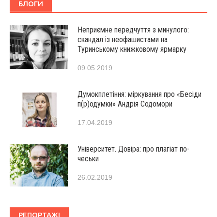
БЛОГИ
Неприємне передчуття з минулого:
скандал із неофашистами на
Туринському книжковому ярмарку
09.05.2019
Думокплетіння: міркування про «Бесіди
п(р)одумки» Андрія Содомори
17.04.2019
Університет. Довіра: про плагіат по-
чеськи
26.02.2019
РЕПОРТАЖІ