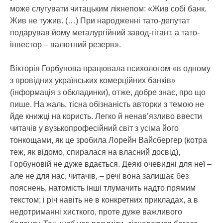
може слугувати читацьким лікнепом: «Жив собі банк.
Жив не тужив. (…) При народженні тато-депутат
подарував йому металургійний завод-гігант, а тато-
інвестор – валютний резерв».
Вікторія Горбунова працювала психологом «в одному
з провідних українських комерційних банків»
(інформація з обкладинки), отже, добре знає, про що
пише. На жаль, тісна обізнаність авторки з темою не
йде книжці на користь. Легко й ненав’язливо ввести
читачів у вузькопрофесійний світ з усіма його
тонкощами, як це зробила Лорейн Вайсбергер (котра
теж, як відомо, спиралася на власний досвід),
Горбуновій не дуже вдається. Деякі очевидні для неї –
але не для нас, читачів, – речі вона залишає без
пояснень, натомість інші тлумачить надто прямим
текстом; і річ навіть не в конкретних прикладах, а в
недотриманні хисткого, проте дуже важливого