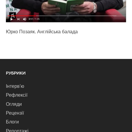
Юрко Позаяк. Англійська балада
РУБРИКИ
Інтерв'ю
Рефлексії
Огляди
Рецензії
Блоги
Репортажі