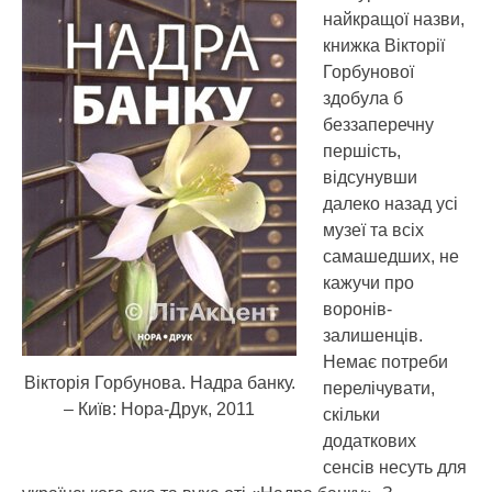
найкращої назви,
книжка Вікторії
Горбунової
здобула б
беззаперечну
першість,
відсунувши
далеко назад усі
музеї та всіх
самашедших, не
кажучи про
воронів-
залишенців.
Немає потреби
Вікторія Горбунова. Надра банку.
перелічувати,
– Київ: Нора-Друк, 2011
скільки
додаткових
сенсів несуть для