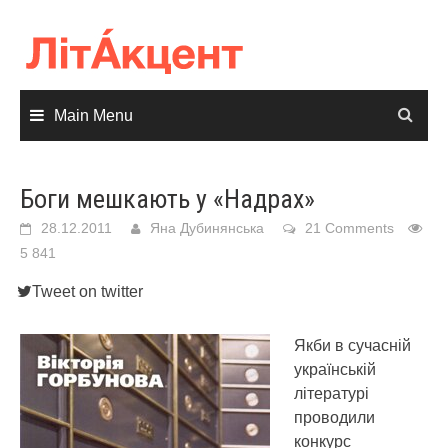
Skip
to
content
Main Menu
Боги мешкають у «Надрах»
28.12.2011
Яна Дубинянська
21 Comments
5 841
Tweet on twitter
Якби в сучасній
українській
літературі
проводили
конкурс