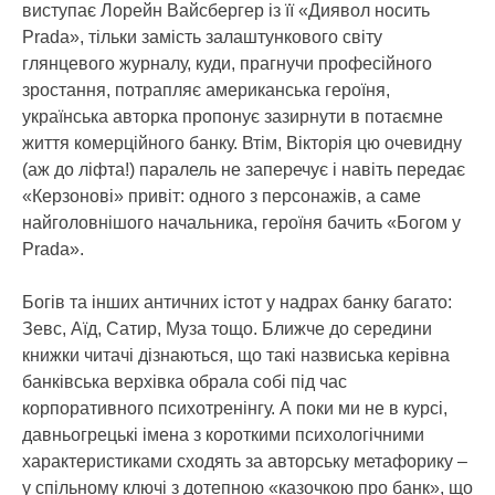
виступає Лорейн Вайсбергер із її «Диявол носить
Prada», тільки замість залаштункового світу
глянцевого журналу, куди, прагнучи професійного
зростання, потрапляє американська героїня,
українська авторка пропонує зазирнути в потаємне
життя комерційного банку. Втім, Вікторія цю очевидну
(аж до ліфта!) паралель не заперечує і навіть передає
«Керзонові» привіт: одного з персонажів, а саме
найголовнішого начальника, героїня бачить «Богом у
Prada».
Богів та інших античних істот у надрах банку багато:
Зевс, Аїд, Сатир, Муза тощо. Ближче до середини
книжки читачі дізнаються, що такі назвиська керівна
банківська верхівка обрала собі під час
корпоративного психотренінгу. А поки ми не в курсі,
давньогрецькі імена з короткими психологічними
характеристиками сходять за авторську метафорику –
у спільному ключі з дотепною «казочкою про банк», що