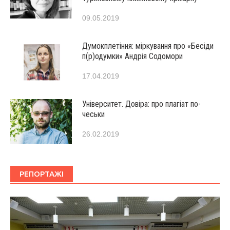
09.05.2019
Думокплетіння: міркування про «Бесіди
п(р)одумки» Андрія Содомори
17.04.2019
Університет. Довіра: про плагіат по-
чеськи
26.02.2019
РЕПОРТАЖІ