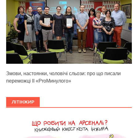
Змови, настоянки, чоловічі сльози: про що писали
переможці ІІ «ProМинулого»
ЛІТІНЖИР