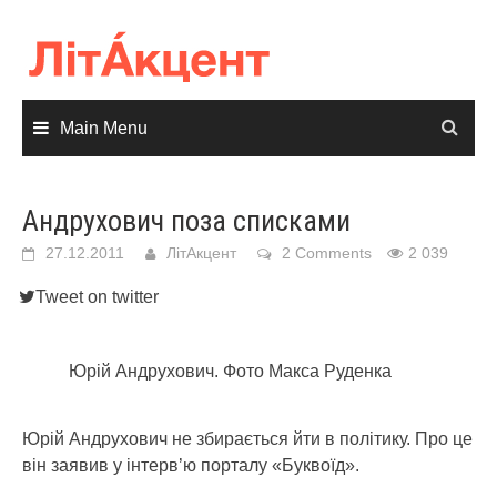
Skip
to
content
Main Menu
Андрухович поза списками
27.12.2011
ЛітАкцент
2 Comments
2 039
Tweet on twitter
Юрій Андрухович. Фото Макса Руденка
Юрій Андрухович не збирається йти в політику. Про це
він заявив у інтерв’ю порталу «Буквоїд».