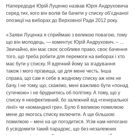
Напередодні Юрій Луценко назвав Юрія Андруховича
серед тих, кого він волів би бачити у списку об’єднаної
опозиції на виборах до Верховної Ради 2012 року.
«Заяви Луценка я сприймаю з великою повагою, тому
що він молодець, — коментує Юрій Андрухович. – …
Звичайно, він має своє особливе право, своє бачення
того, що треба робити для перемоги на виборах і хто
має бути у списку. Я вдячний йому за згадування
також і мого прізвища, це для мене честь. Інша
справа, що сам я себе в жодному списку аж ніяк не
бачу. І не тому, що, скажімо, мені важливо бути «понад
сутичкою» і не бруднитись об політику. А тому, що у
списку я неефективний, бо залежний від «генеральної
лінії» чи «командної гри». Було б великою помилкою
мене до якогось списку включити. А ще більшою
помилкою – мені на це погодитися. Усім нам непогано
б усвідомити такий парадокс, що без незалежних