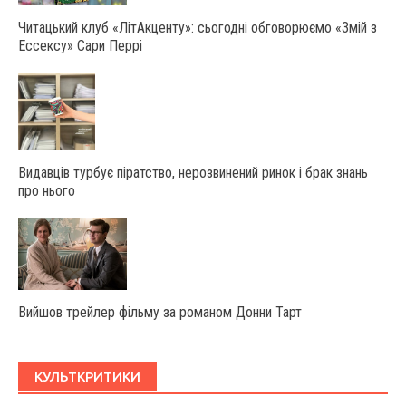
Читацький клуб «ЛітАкценту»: сьогодні обговорюємо «Змій з
Ессексу» Сари Перрі
Видавців турбує піратство, нерозвинений ринок і брак знань
про нього
Вийшов трейлер фільму за романом Донни Тарт
КУЛЬТКРИТИКИ