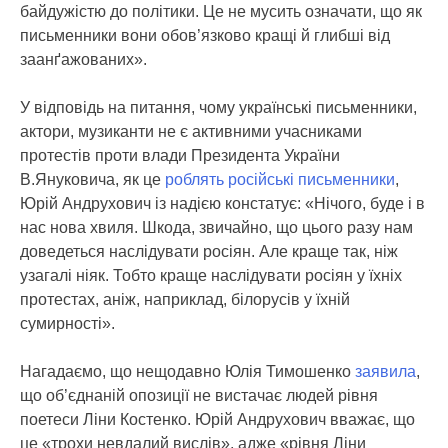
байдужістю до політики. Це не мусить означати, що як
письменники вони обов’язково кращі й глибші від
заанґажованих».
У відповідь на питання, чому українські письменники,
актори, музиканти не є активними учасниками
протестів проти влади Президента України
В.Януковича, як це
роблять російські письменники
,
Юрій Андрухович із надією констатує: «Нічого, буде і в
нас нова хвиля. Шкода, звичайно, що цього разу нам
доведеться наслідувати росіян. Але краще так, ніж
узагалі ніяк. Тобто краще наслідувати росіян у їхніх
протестах, аніж, наприклад, білорусів у їхній
сумирності».
Нагадаємо, що нещодавно Юлія Тимошенко
заявила
,
що об’єднаній опозиції не вистачає людей рівня
поетеси Ліни Костенко. Юрій Андрухович вважає, що
це «трохи невдалий вислів», адже «рівня Ліни