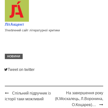
ЛітАкцент
Улюблений сайт літературної критики
НОВИНИ
Tweet on twitter
На завершення року
Спільний підручник із
Post
(К.Москалець, Л.Воронина,
історії таки можливий
navigation
О.Коцарев)…