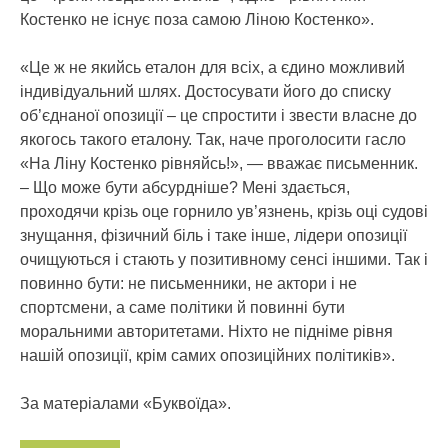
Костенко не існує поза самою Ліною Костенко».
«Це ж не якийсь еталон для всіх, а єдино можливий
індивідуальний шлях. Достосувати його до списку
об’єднаної опозиції – це спростити і звести власне до
якогось такого еталону. Так, наче проголосити гасло
«На Ліну Костенко рівняйсь!», — вважає письменник.
– Що може бути абсурдніше? Мені здається,
проходячи крізь оце горнило ув’язнень, крізь оці судові
знущання, фізичний біль і таке інше, лідери опозиції
очищуються і стають у позитивному сенсі іншими. Так і
повинно бути: не письменники, не актори і не
спортсмени, а саме політики й повинні бути
моральними авторитетами. Ніхто не підніме рівня
нашій опозиції, крім самих опозиційних політиків».
За матеріалами «Буквоїда».