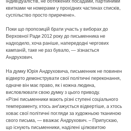
індивідуалістів, не обтяжених посадами, партійними
квитками чи номерами у прохідних частинах списків,
суспільство просто приречене».
Поки що пропозицій брати участь у виборах до
Верховної Ради 2012 року до письменника не
надходило, хоча раніше, напередодні чергових
кампаній, таке не раз бувало, — зізнається
Андрухович.
На думку Юрія Андруховича, письменник не повинен
відверто демонструвати свої політичні переконання,
одначе він має право, як і кожна людина,
висловлювати свою думку з цього приводу.
«Різні письменники мають різні ступені соціального
темпераменту, хтось анґажується відвертіше, а хтось
ховає свої політичні погляди за художньою тканиною
свого письма, — вважає Андрухович. – Припускаю,
що існують письменники, наділені цілковитою