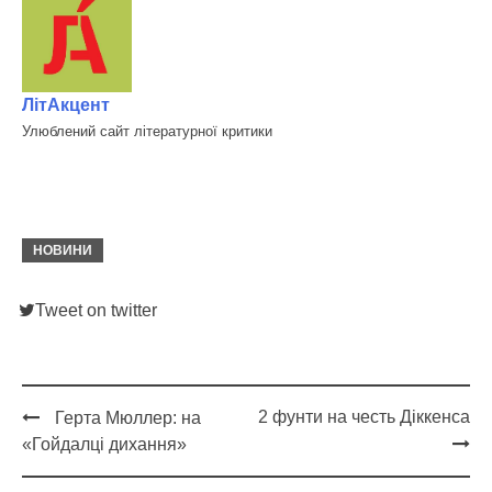
ЛітАкцент
Улюблений сайт літературної критики
НОВИНИ
Tweet on twitter
2 фунти на честь Діккенса
Герта Мюллер: на
Post
«Гойдалці дихання»
navigation