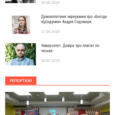
09.05.2019
Думокплетіння: міркування про «Бесіди
п(р)одумки» Андрія Содомори
17.04.2019
Університет. Довіра: про плагіат по-
чеськи
26.02.2019
РЕПОРТАЖІ