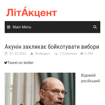
Skip
to
content
Main Menu
Акунін закликає бойкотувати вибори
07.12.2011
ЛітАкцент
1 Comment
1 330
Tweet on twitter
Відомий
російський