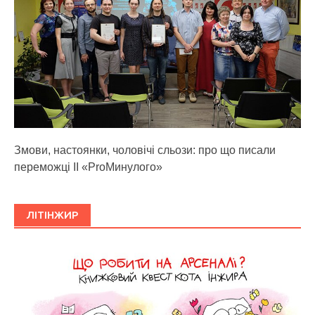
Змови, настоянки, чоловічі сльози: про що писали
переможці ІІ «ProМинулого»
ЛІТІНЖИР