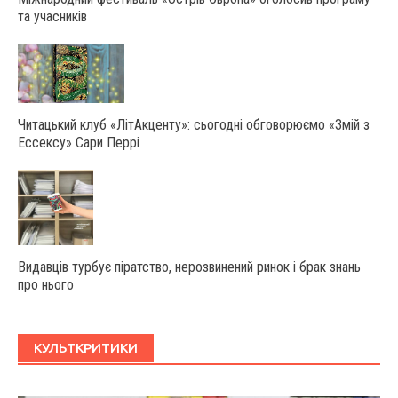
та учасників
Читацький клуб «ЛітАкценту»: сьогодні обговорюємо «Змій з
Ессексу» Сари Перрі
Видавців турбує піратство, нерозвинений ринок і брак знань
про нього
КУЛЬТКРИТИКИ