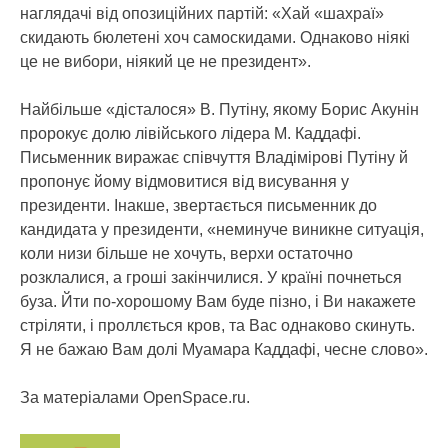
наглядачі від опозиційних партій: «Хай «шахраї»
скидають бюлетені хоч самоскидами. Однаково ніякі
це не вибори, ніякий це не президент».
Найбільше «дісталося» В. Путіну, якому Борис Акунін
пророкує долю лівійського лідера М. Каддафі.
Письменник виражає співчуття Владімірові Путіну й
пропонує йому відмовитися від висування у
президенти. Інакше, звертається письменник до
кандидата у президенти, «неминуче виникне ситуація,
коли низи більше не хочуть, верхи остаточно
розклалися, а гроші закінчилися. У країні почнеться
буза. Йти по-хорошому Вам буде пізно, і Ви накажете
стріляти, і проллється кров, та Вас однаково скинуть.
Я не бажаю Вам долі Муамара Каддафі, чесне слово».
За матеріалами OpenSpace.ru.