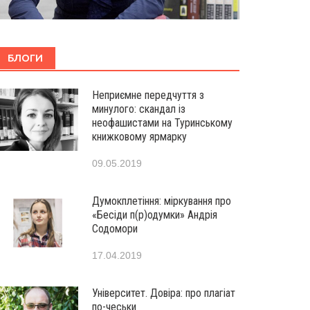
БЛОГИ
Неприємне передчуття з
минулого: скандал із
неофашистами на Туринському
книжковому ярмарку
09.05.2019
Думокплетіння: міркування про
«Бесіди п(р)одумки» Андрія
Содомори
17.04.2019
Університет. Довіра: про плагіат
по-чеськи