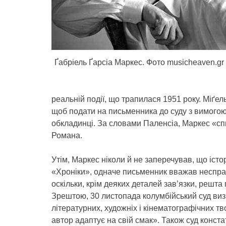
Ґабріель Ґарсіа Маркес. Фото musicheaven.gr
реальній події, що трапилася 1951 року. Міґе
щоб подати на письменника до суду з вимогою 
обкладинці. За словами Паленсіа, Маркес «сп
Романа.
Утім, Маркес ніколи й не заперечував, що іст
«Хроніки», одначе письменник вважав неспра
оскільки, крім деяких деталей зав’язки, решт
Зрештою, 30 листопада колумбійський суд ви
літературних, художніх і кінематографічних тво
автор адаптує на свій смак». Також суд конст