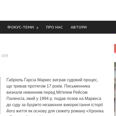
ФОКУС-ТЕМИ
ПРО НАС
АВТОРИ
1 029
Ґабріель Ґарсіа Маркес виграв судовий процес,
що тривав протягом 17 років.
Письменника
визнали невинним перед Міґелем Рейсом
Паленсіа, який у 1994 р. подав позов на Маркеса
до суду за буцімто незаконне використання історії
його життя як основу для сюжету роману «Хроніка