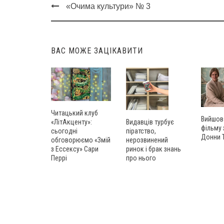
«Очима культури» № 3
Post
navigation
ВАС МОЖЕ ЗАЦІКАВИТИ
Читацький клуб
Вийшов
«ЛітАкценту»:
Видавців турбує
фільму
сьогодні
піратство,
Донни 
обговорюємо «Змій
нерозвинений
з Ессексу» Сари
ринок і брак знань
Перрі
про нього