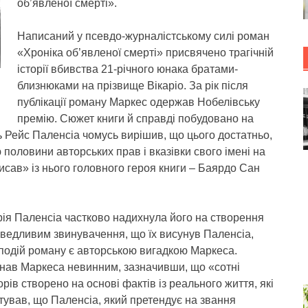
об’явленої смерті».
Написаний у псевдо-журналістському силі роман
«Хроніка об’явленої смерті» присвячено трагічній
історії вбивства 21-річного юнака братами-
близнюками на прізвище Вікаріо. За рік після
публікації роману Маркес одержав Нобелівську
премію. Сюжет книги й справді побудовано на
ль Рейс Паленсіа чомусь вирішив, що цього достатньо,
половини авторських прав і вказівки свого імені на
исав» із нього головного героя книги – Баярдо Сан
орія Паленсіа частково надихнула його на створення
ведливим звинувачення, що їх висунув Паленсіа,
а подій роману є авторською вигадкою Маркеса.
знав Маркеса невинним, зазначивши, що «сотні
рів створено на основі фактів із реального життя, які
атував, що Паленсіа, який претендує на звання