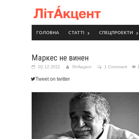
Skip
to
content
ГОЛОВНА
СТАТТІ
СПЕЦПРОЕКТИ
Маркес не винен
02.12.2011
ЛітАкцент
1 Comment
Tweet on twitter