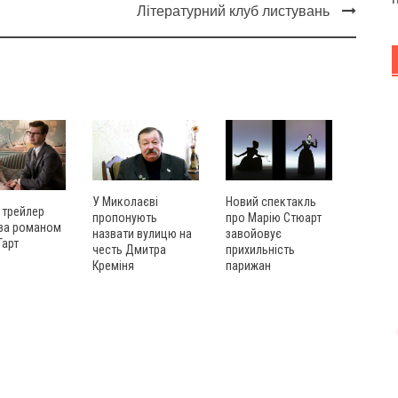
Літературний клуб листувань
У Миколаєві
Новий спектакль
 трейлер
пропонують
про Марію Стюарт
 за романом
назвати вулицю на
завойовує
Тарт
честь Дмитра
прихильність
Креміня
парижан