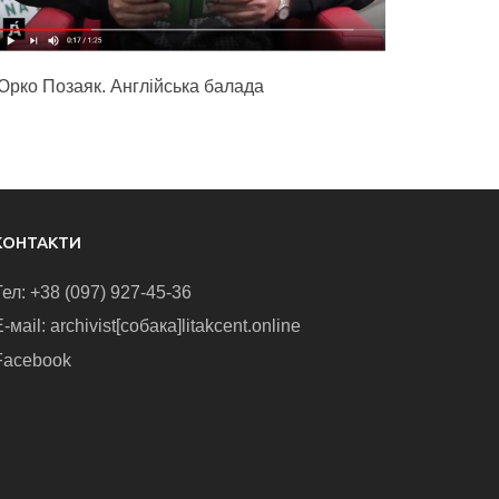
Юрко Позаяк. Англійська балада
КОНТАКТИ
Тел: +38 (097) 927-45-36
-маіl: archivist[собака]litakcent.online
Facebook