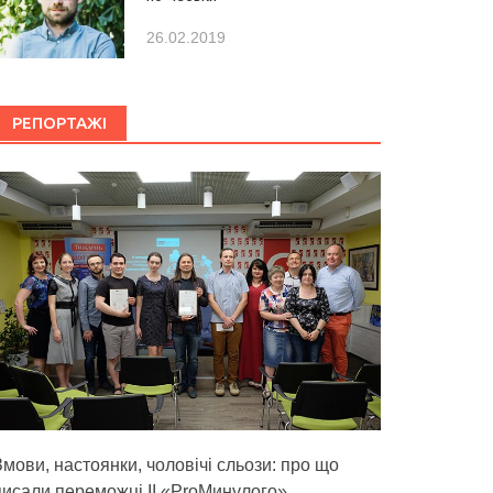
26.02.2019
РЕПОРТАЖІ
Змови, настоянки, чоловічі сльози: про що
писали переможці ІІ «ProМинулого»