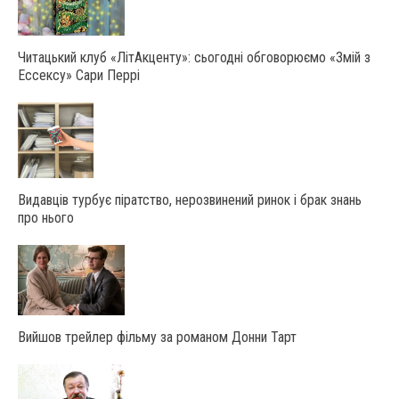
Читацький клуб «ЛітАкценту»: сьогодні обговорюємо «Змій з
Ессексу» Сари Перрі
Видавців турбує піратство, нерозвинений ринок і брак знань
про нього
Вийшов трейлер фільму за романом Донни Тарт