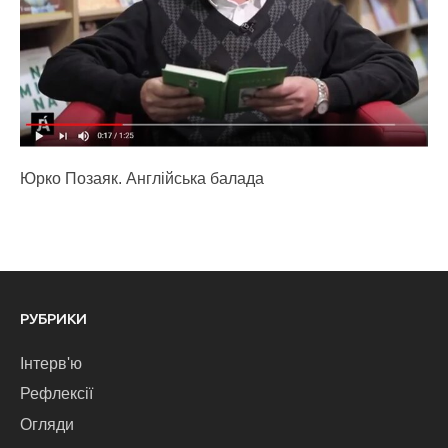
Юрко Позаяк. Англійська балада
РУБРИКИ
Інтерв'ю
Рефлексії
Огляди