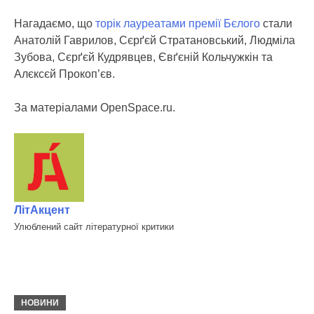
Нагадаємо, що
торік лауреатами премії Бєлого
стали
Анатолій Гаврилов, Сєрґєй Стратановський, Людміла
Зубова, Сєрґєй Кудрявцев, Євґєній Кольчужкін та
Алєксєй Прокоп’єв.
За матеріалами OpenSpace.ru.
ЛітАкцент
Улюблений сайт літературної критики
НОВИНИ