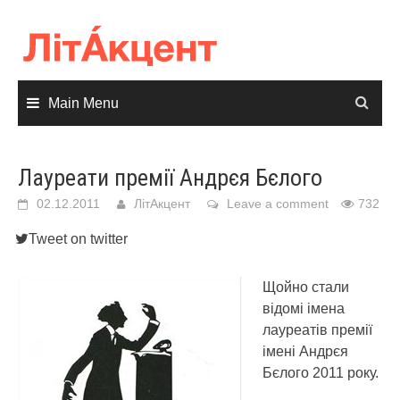
Skip
to
content
Main Menu
Лауреати премії Андрєя Бєлого
02.12.2011
ЛітАкцент
Leave a comment
732
Tweet on twitter
Щойно стали
відомі імена
лауреатів премії
імені Андрєя
Бєлого 2011 року.