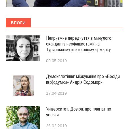
БЛОГИ
Неприємне передчуття з минулого:
скандал із неофашистами на
Туринському книжковому ярмарку
09.05.2019
Думокплетіння: міркування про «Бесіди
п(р)одумки» Андрія Содомори
17.04.2019
Університет. Довіра: про плагіат по-
чеськи
26.02.2019