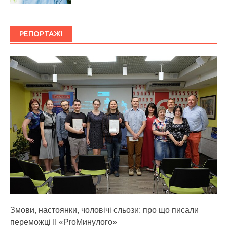
РЕПОРТАЖІ
Змови, настоянки, чоловічі сльози: про що писали
переможці ІІ «ProМинулого»