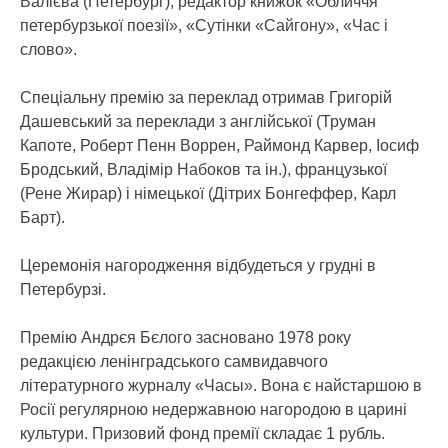
Валієва (Петербург), редактор книжок «Обличчя
петербурзької поезії», «Сутінки «Сайгону», «Час і
слово».
Спеціальну премію за переклад отримав Григорій
Дашевський за переклади з англійської (Труман
Капоте, Роберт Пенн Воррен, Раймонд Карвер, Іосиф
Бродський, Владімір Набоков та ін.), французької
(Рене Жирар) і німецької (Дітрих Бонгеффер, Карл
Барт).
Церемонія нагородження відбудеться у грудні в
Петербурзі.
Премію Андрєя Бєлого засновано 1978 року
редакцією ленінградського самвидавчого
літературного журналу «Часы». Вона є найстаршою в
Росії регулярною недержавною нагородою в царині
культури. Призовий фонд премії складає 1 рубль.