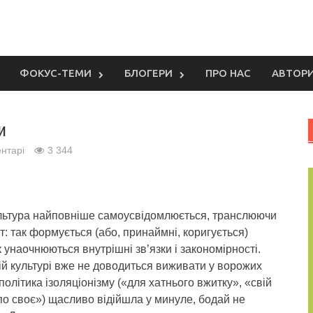
ФОКУС-ТЕМИ
БЛОГЕРИ
ПРО НАС
АВТОР
и
нтарі
3 344
льтура найповніше самоусвідомлюється, транслюючи
іт: так формується (або, принаймні, коригується)
к унаочнюються внутрішні зв’язки і закономірності.
ій культурі вже не доводиться виживати у ворожих
 політика ізоляціонізму («для хатнього вжитку», «свій
по своє») щасливо відійшла у минуле, бодай не