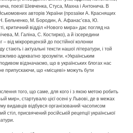
ича, поезії Шевченка, Стуса, Махна і Антонича. В
йськомовних авторів України (прозаїки А. Краснящих
 Н. Бельченко, М. Бородин, А. Афанас’єва, Ю.
ті, критичний відділ «Нового мира» дає погляд на
ічева, М. Галіна, С. Костирко), а й ізсередини
яг – від мікрорецензій до постійної колонки
у стають і актуальні тексти нашої літератури, і той
еможливо адекватно зрозуміти. «Українським
 подивом відзначаємо, що в українських блогах нас
 не припускаючи, що «місцеві» можуть бути
слення того, що саме, для кого і з якою метою робить
ый мир», стартувало цієї осені у Львові, де в межах
му видавців відбувся організований часописом
лий стіл, присвячений російській рецепції української
ратури.