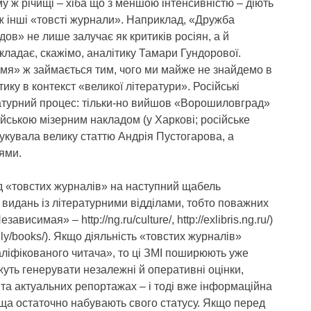
му ж річищі – хіба що з меншою інтенсивністю – діють
ж інші «товсті журнали». Наприклад, «Дружба
дов» не лише залучає як критиків росіян, а й
кладає, скажімо, аналітику Тамари Гундорової.
мя» ж займається тим, чого ми майже не знайдемо в
ику в контекст «великої літератури». Російські
атурний процес: тільки-но вийшов «Ворошиловград»
йською мізерним накладом (у Харкові; російське
укувала велику статтю Андрія Пустогарова, а
ями.
ід «товстих журналів» на наступний щабель
х видань із літературними відділами, тобто поважних
ависимая» – http://ng.ru/culture/, http://exlibris.ng.ru/)
aily/books/). Якщо діяльність «товстих журналів»
ліфікованого читача», то ці ЗМІ поширюють уже
жуть генерувати незалежні й оперативні оцінки,
 та актуальних репортажах – і тоді вже інформаційна
ища остаточно набувають свого статусу. Якщо перед