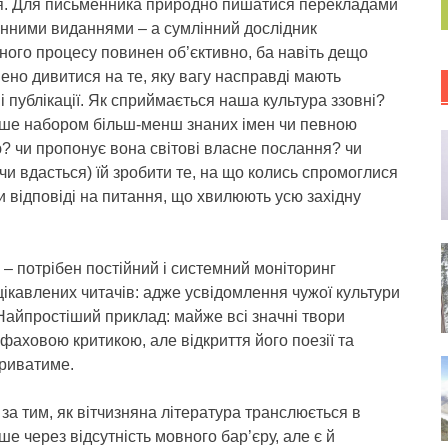
я. Для письменника природно пишатися перекладами
онними виданнями – а сумлінний дослідник
ного процесу повинен об’єктивно, ба навіть дещо
ено дивитися на те, яку вагу насправді мають
 публікації. Як сприймається наша культура ззовні?
ише набором більш-менш знаних імен чи певною
ю? чи пропонує вона світові власне послання? чи
чи вдасться) їй зробити те, на що колись спромоглися
 відповіді на питання, що хвилюють усю західну
 – потрібен постійний і системний моніторинг
ацікавлених читачів: адже усвідомлення чужої культури
 Найпростіший приклад: майже всі значні твори
фаховою критикою, але відкриття його поезії та
триватиме.
а тим, як вітчизняна література транслюється в
ше через відсутність мовного бар’єру, але є й