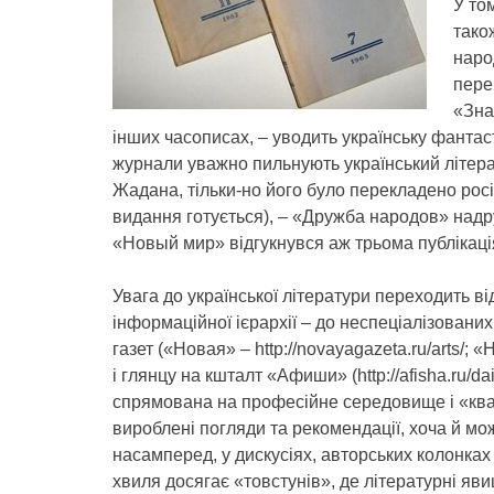
У то
тако
наро
пере
«Зна
інших часописах, – уводить українську фантаст
журнали уважно пильнують український літер
Жадана, тільки-но його було перекладено росі
видання готується), – «Дружба народов» надр
«Новый мир» відгукнувся аж трьома публікаці
Увага до української літератури переходить в
інформаційної ієрархії – до неспеціалізовани
газет («Новая» – http://novayagazeta.ru/arts/; «Нез
і глянцу на кшталт «Афиши» (http://afisha.ru/d
спрямована на професійне середовище і «ква
вироблені погляди та рекомендації, хоча й мо
насамперед, у дискусіях, авторських колонках
хвиля досягає «товстунів», де літературні яв