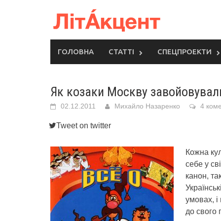
Skip
to
content
ГОЛОВНА
СТАТТІ
СПЕЦПРОЕКТИ
Як козаки Москву завойовувал
02.12.2011
Михайло Назаренко
4 коме
Tweet on twitter
Кожна ку
себе у св
канон, та
Українськ
умовах, і
до свого 