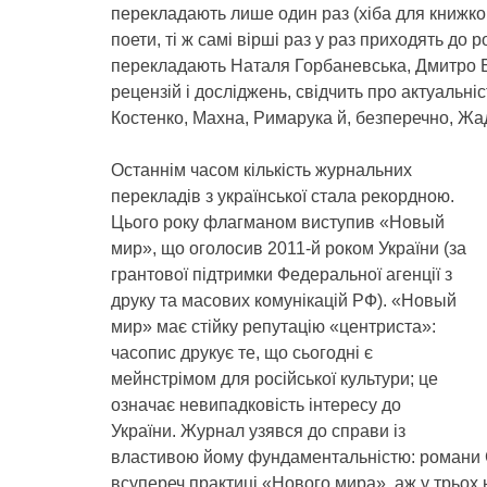
перекладають лише один раз (хіба для книжков
поети, ті ж самі вірші раз у раз приходять до 
перекладають Наталя Горбаневська, Дмитро Ба
рецензій і досліджень, свідчить про актуальніс
Костенко, Махна, Римарука й, безперечно, Ж
Останнім часом кількість журнальних
перекладів з української стала рекордною.
Цього року флагманом виступив «Новый
мир», що оголосив 2011-й роком України (за
грантової підтримки Федеральної агенції з
друку та масових комунікацій РФ). «Новый
мир» має стійку репутацію «центриста»:
часопис друкує те, що сьогодні є
мейнстрімом для російської культури; це
означає невипадковість інтересу до
України. Журнал узявся до справи із
властивою йому фундаментальністю: романи С
всупереч практиці «Нового мира», аж у трьох 