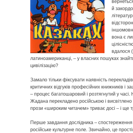
вернетьс
й закорд
літератур
відсторон
іншомовні
вона є л
цілісніст
вдалося (
латиноамериканці, – у власних пошуках знайти
цивілізацію?
Замало тільки фіксувати наявність перекладів
критичних відгуків професійних книжників і з
– процес багатошаровий і розтягнутий у часі.
Жадана перекладено російською і висвітлено 
прози «широким читачем» триває досі – і ще 
Перше завдання дослідника – спостереження з
російське культурне поле. Звичайно, це прості