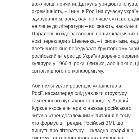
важливіші причини. Дві культури довго існува
окремішність, – і нині в Росії на сучасну укра
здивуванням: вона, бач, не лише суттєво відмін
не лише до літератури – всі знають, наскільки 
Паралельно йде засвоєння наших класичних на
нові переклади з Шевченка, – і, знов-таки, над
поетичного кіно передувала ґрунтовному знай
російський інтерес до України доречно порівня
культури у 1960-ті роки: близьке, але інакше, ці
світоглядного нонконформізму.
Аби пильнувати рецепцію українства в
Росії, насамперед слід уявляти структуру
тамтешнього культурного процесу. Андрій
Курков якось в інтерв’ю назвав російського
читача «трендозалежним»; питання в тому,
хто формує ці тренди. Російські ЗМІ, що
пишуть про літературу, – складна ієрархічна
система, від спеціалізованих видань до