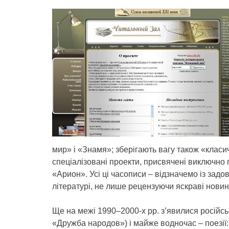
мир» і «Знамя»; зберігають вагу також «класи
спеціалізовані проекти, присвячені виключно 
«Арион». Усі ці часописи – відзначемо із зад
літературі, не лише рецензуючи яскраві новин
Ще на межі 1990–2000-х рр. з’явилися росій
«Дружба народов») і майже водночас – поезії: