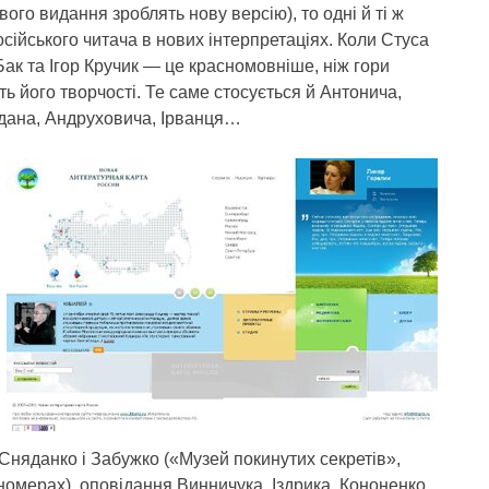
ого видання зроблять нову версію), то одні й ті ж
російського читача в нових інтерпретаціях. Коли Стуса
к та Ігор Кручик — це красномовніше, ніж гори
ть його творчості. Те саме стосується й Антонича,
адана, Андруховича, Ірванця…
няданко і Забужко («Музей покинутих секретів»,
номерах), оповідання Винничука, Іздрика, Кононенко,