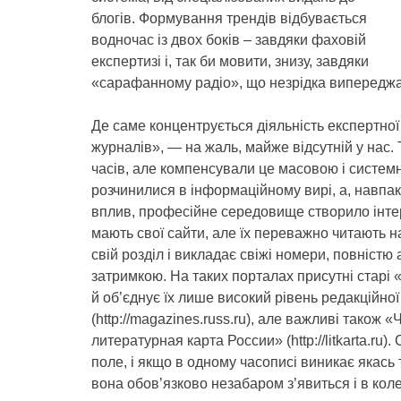
блогів. Формування трендів відбувається
водночас із двох боків – завдяки фаховій
експертизі і, так би мовити, знизу, завдяки
«сарафанному радіо», що незрідка випереджає 
Де саме концентрується діяльність експертної 
журналів», — на жаль, майже відсутній у нас.
часів, але компенсували це масовою і системн
розчинилися в інформаційному вирі, а, навпаки
вплив, професійне середовище створило інтер
мають свої сайти, але їх переважно читають н
свій розділ і викладає свіжі номери, повністю 
затримкою. На таких порталах присутні старі 
й об’єднує їх лише високий рівень редакційно
(http://magazines.russ.ru), але важливі також «
литературная карта России» (http://litkarta.ru
поле, і якщо в одному часописі виникає якась 
вона обов’язково незабаром з’явиться і в коле