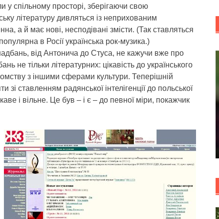
ли у спільному просторі, зберігаючи свою
їнську літературу дивляться із неприхованим
на, а й має нові, несподівані змісти. (Так ставляться
популярна в Росії українська рок-музика.)
дбань, від Антонича до Стуса, не кажучи вже про
бань не тільки літературних: цікавість до українського
омству з іншими сферами культури. Теперішній
ти зі ставленням радянської інтелігенції до польської
каве і вільне. Це був – і є – до певної міри, покажчик