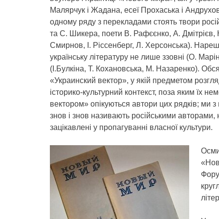
Малярчук і Жадана, есеї Прохаська і Андрухов
одному ряду з перекладами стоять твори росі
та С. Шикера, поети В. Рафєєнко, А. Дмітрієв,
Смирнов, І. Ріссенберг, Л. Херсонська). Нареш
українську літературу не лише ззовні (О. Марін
(І.Булкіна, Т. Кохановська, М. Назаренко). Обс
«Украинский вектор», у якій предметом розгляд
історико-культурний контекст, поза яким їх н
вектором» опікуються автори цих рядків; ми з
знов і знов називають російськими авторами,
зацікавлені у пропагуванні власної культури.
Осми
«Нов
Фору
круг
літе