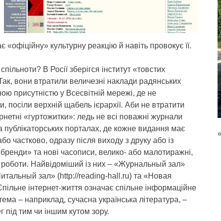
«офіційну» культурну реакцію й навіть провокує її.
спільноти? В Росії зберігся інститут «товстих
 Так, вони втратили величезні наклади радянських
ою присутністю у Всесвітній мережі, де не
, посіли верхній щабель ієрархії. Аби не втратити
нетні «гуртожитки»: ледь не всі поважні журнали
а публікаторських порталах, де кожне видання має
або частково, одразу після виходу з друку або із
«бренди» та нові часописи, велико- або малотиражні,
ї роботи. Найвідоміший із них – «Журнальный зал»
Читальный зал» (http://reading-hall.ru) та «Новая
). Спільне інтернет-життя означає спільне інформаційне
тема – наприклад, сучасна українська література, –
г під тим чи іншим кутом зору.