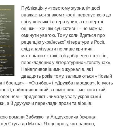
Публікація у «товстому журналі» досі
вважається знаком якості, перепусткою до
світу «великої літератури», а експертні
оцінки – хоч які суб’єктивні – не можна
оминути увагою. Тому коли йдеться про
рецепцію української літератури в Росії,
слід аналізувати не лише критичні
матеріали як такі, а й добір імен і текстів,
перекладених у літературних «товстунах».
Найвпливовішими з журналів, як і
двадцять років тому, залишаються «Новый
чні бренди» – «Октябрь» і «Дружба народов». Існують
поезії; найвпливовіший з-поміж них – московський
оволенням – приділяють чималу увагу українській
ки, а й друкуючи переклади прози та віршів.
ською романи Забужко та Андруховича (журнал
 від Стуса до Махна. Якщо прозу, як правило,