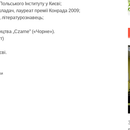
Польського Інституту у Києві;
кладач, лауреат премії Конрада 2009;
, літературознавець;
цтва „Czarne” («Чорне»).
т)
ві.
ки