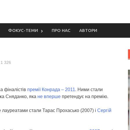
ФОКУС-ТЕМИ
ПРО НАС
АВТОРИ
1 326
на фіналістів
премії Конрада – 2011
. Ними стали
ка Сняданко, яка
не вперше
претендує на премію.
е лауреатами стали Тарас Прохасько (2007) і
Сергій