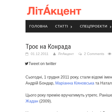
Skip
to
content
ГОЛОВНА
СТАТТІ
СПЕЦПРОЕКТИ
Троє на Конрада
01.12.2011
ЛітАкцент
2 Comments
Tweet on twitter
Сьогодні, 1 грудня 2011 року, стали відомі іме
Андрій Бондар,
Маріанна Кіяновська
та Натал
Цього року премію вручатимуть утретє. Раніш
Жадан
(2009).