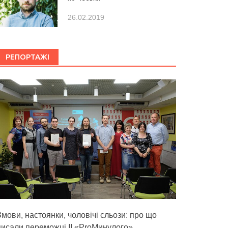
26.02.2019
РЕПОРТАЖІ
Змови, настоянки, чоловічі сльози: про що
писали переможці ІІ «ProМинулого»