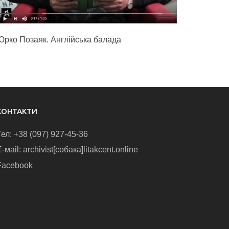
Юрко Позаяк. Англійська балада
КОНТАКТИ
Тел: +38 (097) 927-45-36
-маіl: archivist[собака]litakcent.online
Facebook