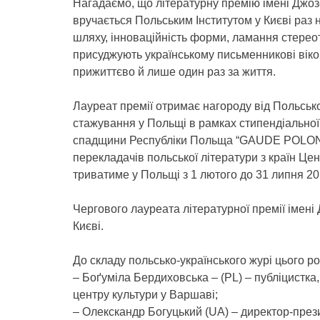
Нагадаємо, що літературну премію імені Дж
вручається Польським Інститутом у Києві раз н
шляху, інноваційність форми, ламання стереот
присуджують українському письменникові віком
прижиттєво й лише один раз за життя.
Лауреат премії отримає нагороду від Польськог
стажування у Польщі в рамках стипендіальної 
спадщини Республіки Польща “GAUDE POLONIA
перекладачів польської літератури з країн Ц
триватиме у Польщі з 1 лютого до 31 липня 20
Чергового лауреата літературної премії імені
Києві.
До складу польсько-українського журі цього р
– Боґуміла Бердиховська – (PL) – публіцистка
центру культури у Варшаві;
– Олекскандр Богуцький (UA) – директор-през