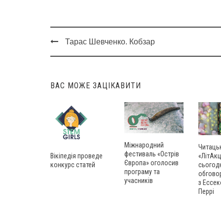
Тарас Шевченко. Кобзар
Post
navigation
ВАС МОЖЕ ЗАЦІКАВИТИ
Міжнародний
Читаць
фестиваль «Острів
Вікіпедія проведе
«ЛітАкц
Європа» оголосив
конкурс статей
сьогод
програму та
обгово
учасників
з Ессек
Перрі