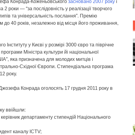
озефа Конрада-Коженьовського
засновано 2007 року
і
а 2 роки — “за послідовність у реалізації творчого
ипів та універсальність послання”. Премію
 до 40 років, незалежно від місця його проживання,
о Інституту у Києві у розмірі 3000 євро та піврічне
програми Міністра культури йі національної
”, яка призначена для молодих митців і
ентрально-Східної Європи. Стипендіальна програма
12 року.
 Джозефа Конрада оголосять 17 грудня 2011 року в
оку ввійшли:
, керівник департаменту стипендій Національного
идент каналу ICTV;