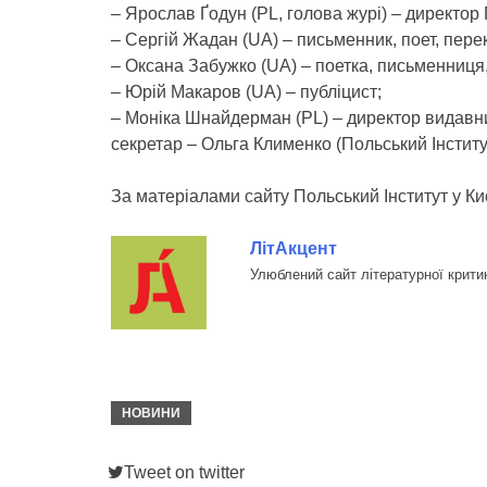
– Ярослав Ґодун (PL, голова журі) – директор 
– Сергій Жадан (UA) – письменник, поет, пере
– Оксана Забужко (UA) – поетка, письменниця
– Юрій Макаров (UA) – публіцист;
– Моніка Шнайдерман (PL) – директор видавни
секретар – Ольга Клименко (Польський Інститу
За матеріалами сайту Польський Інститут у Киє
ЛітАкцент
Улюблений сайт літературної крити
НОВИНИ
Tweet on twitter