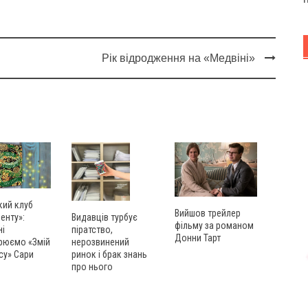
Рік відродження на «Медвіні»
кий клуб
Вийшов трейлер
енту»:
Видавців турбує
фільму за романом
ні
піратство,
Донни Тарт
рюємо «Змій
нерозвинений
су» Сари
ринок і брак знань
про нього