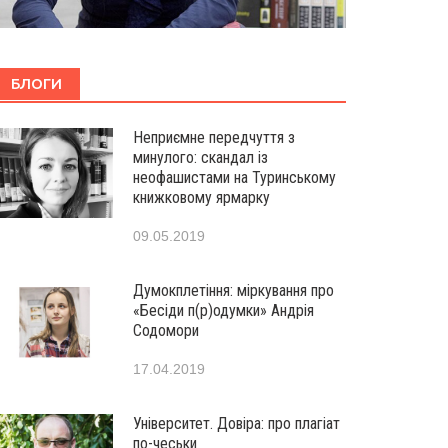
БЛОГИ
Неприємне передчуття з
минулого: скандал із
неофашистами на Туринському
книжковому ярмарку
09.05.2019
Думокплетіння: міркування про
«Бесіди п(р)одумки» Андрія
Содомори
17.04.2019
Університет. Довіра: про плагіат
по-чеськи