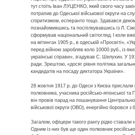
тут стоїть Іван ЛУЦЕНКО, який свого часу зак
потрапив до Одеської військової округи на сл
спіритизмом, есперанто тощо. Здавався деко
познайомившись та поспілкувавшись із Л. См
сформував національний світогляд. І коли вже
на мітингах 1905 р., в одеській «Просвіті», «У
перед війною заробляв коло 10000 руб., із як
українські справи», згадував С. Шелухин. У 19
ради. Зрештою, «досяг рівня політика загально
кандидатів на посаду диктатора України».
28 жовтня 1917 р. до Одеси з Києва прислали
полковника, учасника російсько-японської та П
він провів парад на пошанування Центральної
військової округи (ОВО), енергійно боровся з
Загалом, офіцери такого рангу рідко ставали 
Одним із них був ще один полковник російсько