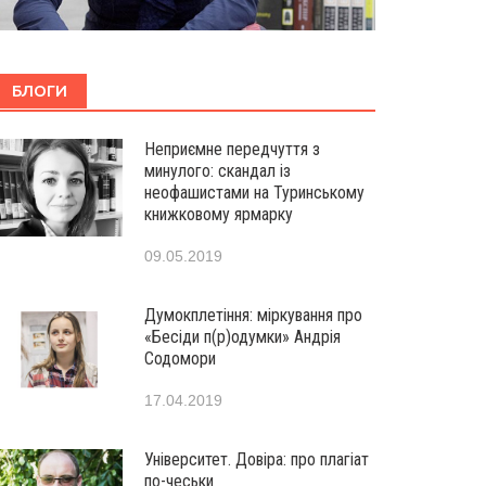
БЛОГИ
Неприємне передчуття з
минулого: скандал із
неофашистами на Туринському
книжковому ярмарку
09.05.2019
Думокплетіння: міркування про
«Бесіди п(р)одумки» Андрія
Содомори
17.04.2019
Університет. Довіра: про плагіат
по-чеськи