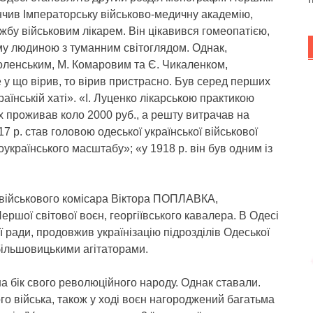
інчив Імператорську військово-медичну академію,
ужбу військовим лікарем. Він цікавився гомеопатією,
му людиною з туманним світоглядом. Однак,
оленським, М. Комаровим та Є. Чикаленком,
 у що вірив, то вірив пристрасно. Був серед перших
країнській хаті». «І. Луценко лікарською практикою
их проживав коло 2000 руб., а решту витрачав на
17 р. став головою одеської української військової
українського масштабу»; «у 1918 р. він був одним із
 військового комісара Віктора ПОПЛАВКА,
ершої світової воєн, георгіївського кавалера. В Одесі
 ради, продовжив українізацію підрозділів Одеської
 більшовицькими агітаторами.
на бік свого революційного народу. Однак ставали.
го війська, також у ході воєн нагороджений багатьма