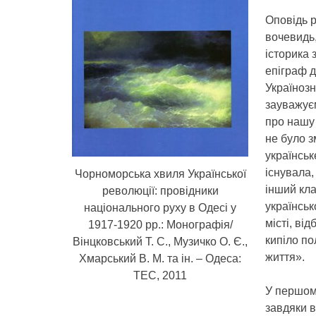
Оповідь р
вочевидь
історика 
епіграф 
Українозн
зауважуєм
про нашу
не було з
українськ
існувала,
Чорноморська хвиля Української
інший кла
революції: провідники
українськ
національного руху в Одесі у
місті, ві
1917-1920 рр.: Монографія/
кипіло по
Вінцковський Т. С., Музичко О. Є.,
життя».
Хмарський В. М. та ін. – Одеса:
ТЕС, 2011
У першому
завдяки в