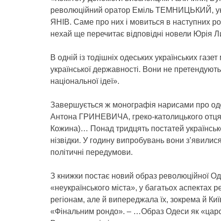
революційний оратор Еміль ТЕМНИЦЬКИЙ, укра
ЯНІВ. Саме про них і мовиться в наступних ро
нехай ще перечитає відповідні новели Юрія Ли
В одній із тодішніх одеських українських газ
української державності. Вони не претендують
національної ідеї».
Завершується ж монографія нарисами про оде
Антона ГРИНЕВИЧА, греко-католицького отц
Кожина)… Понад тридцять постатей українсько
нізвідки. У годину випробувань вони з’явилися 
політичні передумови.
З книжки постає новий образ революційної Оде
«неукраїнського міста», у багатьох аспектах 
регіонам, але й випереджала їх, зокрема й Киї
«Фінальним рондо». – …Образ Одеси як «царс