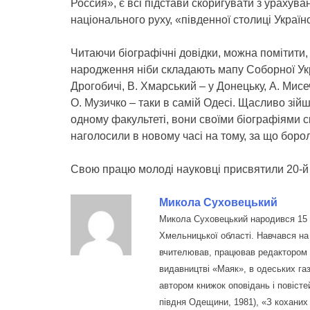
Россия», є всі підстави скоригувати з урахува
національного руху, «південної столиці Україн
Читаючи біографічні довідки, можна помітити,
народження ніби складають мапу Соборної Укр
Дрогобичі, В. Хмарський – у Донецьку, А. Мисе
О. Музичко – таки в самій Одесі. Щасливо зій
одному факультеті, вони своїми біографіями 
наголосили в новому часі на тому, за що борол
Свою працю молоді науковці присвятили 20-й 
Микола Суховецький
Микола Суховецький народився 15 с
Хмельницької області. Навчався на
вчителював, працював редактором 
видавництві «Маяк», в одеських газ
автором книжок оповідань і повістей
півдня Одещини, 1981), «З коханих 