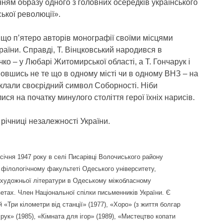
нням образу одного з головних осередків українського
ської революції».
 що п’ятеро авторів монографії своїми місцями
аїни. Справді, Т. Вінцковський народився в
чко – у Любарі Житомирської області, а Т. Гончарук і
шовшись не те що в одному місті чи в одному ВНЗ – на
склали своєрідний символ Соборності. Ніби
ися на початку минулого століття герої їхніх нарисів.
річниці незалежності України.
ічня 1947 року в селі Писарівці Волочиського району
 філологічному факультеті Одеського університету,
художньої літератури в Одеському міжобласному
етах. Член Національної спілки письменників України. Є
 «Три кілометри від станції» (1977), «Хоро» (з життя болгар
рук» (1985), «Кімната для ігор» (1989), «Мистецтво копати