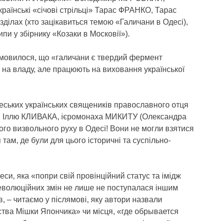
їнські «січові стрільці» Тарас ФРАНКО, Тарас
зділах (хто зацікавиться темою «Галичани в Одесі),
пи у збірнику «Козаки в Московії»).
ет мовилося, що «галичани є твердий фермент
 на владу, але працюють на виховання української
ських українських священиків православного отця
я Іллю КЛИВАКА, ієромонаха МИКИТУ (Олександра
го визвольного руху в Одесі! Вони не могли взятися
там, де були для цього історичні та суспільно-
си, яка «попри свій провінційний статус та імідж
революційних змін не лише не поступалася іншим
в, – читаємо у післямові, яку автори назвали
тва Мішки Япончика» чи місця, «где обрывается