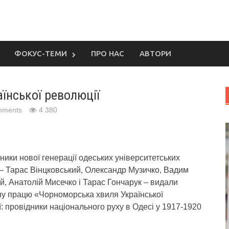
ФОКУС-ТЕМИ
ПРО НАС
АВТОРИ
їнської революції
mments
4 380
ики нової генерації одеських університетських
 – Тарас Вінцковський, Олександр Музичко, Вадим
, Анатолій Мисечко і Тарас Гончарук – видали
ну працю «Чорноморська хвиля Української
: провідники національного руху в Одесі у 1917-1920