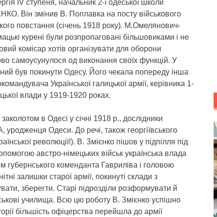
гія ІV ступеня, начальник 2-ї одеської школи
 Він змінив В. Поплавка на посту військового
ого повстання (січень 1918 року). М.Омелянович-
мацькі курені були розпропаговані більшовиками і не
ковий комісар хотів організувати для оборони
ово самоусунулося од виконання своїх функцій. У
ий був покинути Одесу. Його чекала попереду інша
командувача Української галицької армії, керівника 1-
цької влади у 1919-1920 роках.
заколотом в Одесі у січні 1918 р., дослідники
уродженця Одеси. До речі, також георгіївського
їнської революції!). В. Змієнко пішов у підпілля під
допомогою австро-німецьких військ українська влада
м губернського коменданта Гавриліва і головою
ітні залишки старої армії, покинуті склади з
увати, зберегти. Старі підрозділи розформувати й
ійськові училища. Всю цю роботу В. Змієнко успішно
кторії більшість офіцерства перейшла до армії