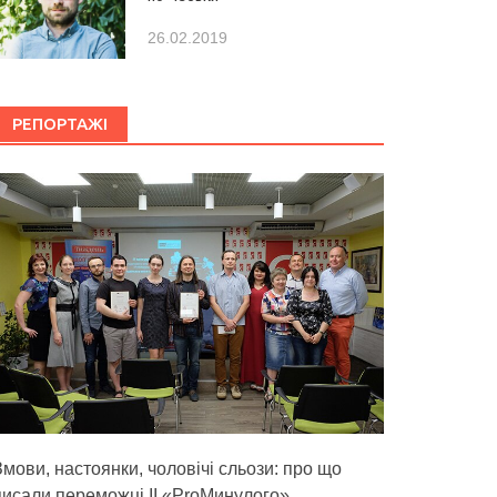
26.02.2019
РЕПОРТАЖІ
Змови, настоянки, чоловічі сльози: про що
писали переможці ІІ «ProМинулого»