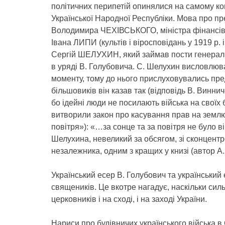
політичних перипетій опинялися на самому кону
Української Народної Республіки. Мова про 
Володимира ЧЕХІВСЬКОГО, міністра фінансів
Івана ЛИПИ (культів і віросповідань у 1919 р. і
Сергій ШЕЛУХИН, який займав пости генеральн
в уряді В. Голубовича. С. Шелухин висловлюва
моменту, тому до нього прислуховувались пре
більшовиків він казав так (відповідь В. Винн
бо ідейні люди не посилають війська на своїх 
витворили закон про касування прав на землю,
повітря»): «…за сонце та за повітря не було
Шелухина, невеликий за обсягом, зі сконцент
незалежника, одним з кращих у книзі (автор А
Український есер В. Голубович та український
священиків. Це вкотре нагадує, наскільки сил
церковників і на сході, і на заході України.
Нариси про будівничих українського війська в