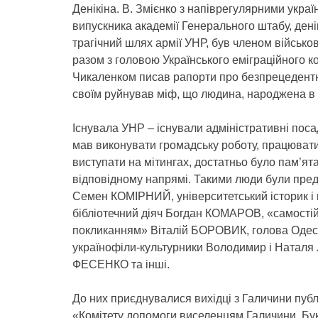
Денікіна. В. Змієнко з напіврегулярними украї
випускника академії Генерального штабу, ден
трагічний шлях армії УНР, був членом військов
разом з головою Українського еміграційного 
Чикаленком писав рапорти про безпрецедентн
своїм руйнував міф, що людина, народжена в О
Існувала УНР – існували адміністративні посад
мав виконувати громадську роботу, працювати у
виступати на мітингах, достатньо було пам’ята
відповідному напрямі. Такими люди були пред
Семен КОМІРНИЙ, університетський історик і
бібліотечний діяч Богдан КОМАРОВ, «самостійн
покликанням» Віталій БОРОВИК, голова Одесь
українофіли-культурники Володимир і Натал
ФЕСЕНКО та інші.
До них приєднувалися вихідці з Галичини пуб
«Комітету допомоги виселенцям Галичини, 