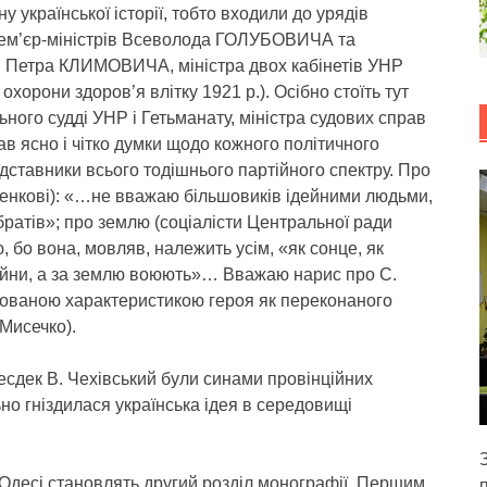
 української історії, тобто входили до урядів
прем’єр-міністрів Всеволода ГОЛУБОВИЧА та
 Петра КЛИМОВИЧА, міністра двох кабінетів УНР
 охорони здоров’я влітку 1921 р.). Осібно стоїть тут
ого судді УНР і Гетьманату, міністра судових справ
в ясно і чітко думки щодо кожного політичного
дставники всього тодішнього партійного спектру. Про
иченкові): «…не вважаю більшовиків ідейними людьми,
братів»; про землю (соціалісти Центральної ради
 бо вона, мовляв, належить усім, «як сонце, як
 війни, а за землю воюють»… Вважаю нарис про С.
рованою характеристикою героя як переконаного
.Мисечко).
 есдек В. Чехівський були синами провінційних
ьно гніздилася українська ідея в середовищі
 Одесі становлять другий розділ монографії. Першим