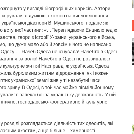
озгорнуто у вигляді біографічних нарисів. Автори,
, керувалися думкою, схожою на висловлювання
з української діаспори В. Мушинського, подане як
до вступної частини: «…Переглядаючи Енциклопедію
авства, твори з історії України, українського війська,
о, що дуже мало або й зовсім нічого не написано
 Одесу!… Начеб Одеса не існувала! Начебто в Одесі
магання за волю! Начебто в Одесі не розвивалося
е культурне життя! Насправді ж українська Одеса
 жила бурхливим життям відродження, як і кожен
птик української землі жив у ті незабутні часи
ого зриву. В Одесі, в той час майже півмільйонному
дбувалися запеклі бої за українську державність. У ній
літичне, господарсько-кооперативне й культурне
 розділі розглядається діяльність тих одеситів, які
ласним якостям, а ще більше – химерності