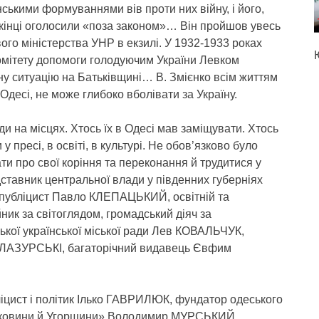
нськими формуваннями вів проти них війну, і його,
ікінці оголосили «поза законом»… Він пройшов увесь
ого міністерства УНР в екзилі. У 1932-1933 роках
комітету допомоги голодуючим України Левком
у ситуацію на Батьківщині… В. Змієнко всім життям
десі, не може глибоко вболівати за Україну.
и на місцях. Хтось їх в Одесі мав заміщувати. Хтось
 пресі, в освіті, в культурі. Не обов’язково було
ти про свої коріння та переконання й трудитися у
ставник центральної влади у південних губерніях
 публіцист Павло КЛЕПАЦЬКИЙ, освітній та
ик за світоглядом, громадський діяч за
кої української міської ради Лев КОВАЛЬЧУК,
я ЛАЗУРСЬКІ, багаторічний видавець Євфим
ліцист і політик Ілько ГАВРИЛЮК, фундатор одеського
Буковини й Угорщини» Володимир МУРСЬКИЙ,