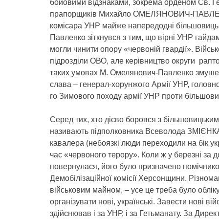
бойовими відзнаками, зокрема орденом Св. Гер
прапорщиків Михайло ОМЕЛЯНОВИЧ-ПАВЛЕНКО.
комісара УНР майже напередодні більшовицьк
Павленко зіткнувся з тим, що вірні УНР гайда
могли чинити опору «червоній гвардії». Війсь
підрозділи ОВО, але керівництво округи рапт
таких умовах М. Омелянович-Павленко змушен
слава – генерал-хорунжого Армії УНР, головно
го Зимового походу армії УНР проти більшови
Серед тих, хто дієво боровся з більшовицьким 
називають підполковника Всеволода ЗМІЄНКА, 
кавалера (небоязкі люди переходили на бік укра
час «червоного терору». Коли ж у березні за 
повернулася, його було призначено помічнико
Демобілізаційної комісії Херсонщини. Різноман
військовим майном, – усе це треба було облік
організувати нові, українські. Завести нові в
здійснював і за УНР, і за Гетьманату. За Дире