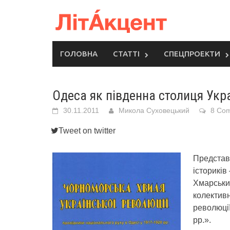
Skip
to
content
ГОЛОВНА
СТАТТІ
СПЕЦПРОЕКТИ
Одеса як південна столиця Укра
30.11.2011
Микола Суховецький
8 Co
Tweet on twitter
Представн
істориків
Хмарський
колектив
революції
рр.».