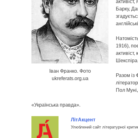
активіст,
Барку, Да
згадуєтьс
англійські
Натомість
1916), по
активіст,
Шекспіра,
Іван Франко. Фото
Разом із
ukreferats.org.ua
літерато
Пол Муні,
«Українська правда».
ЛітАкцент
Улюблений сайт літературної крити