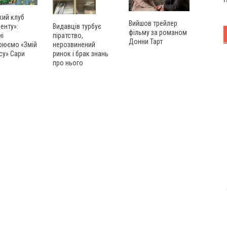
кий клуб
Вийшов трейлер
енту»:
Видавців турбує
фільму за романом
ні
піратство,
Донни Тарт
рюємо «Змій
нерозвинений
су» Сари
ринок і брак знань
про нього