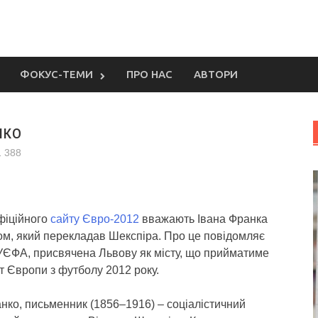
ФОКУС-ТЕМИ
ПРО НАС
АВТОРИ
нко
1 388
фіційного
сайту Євро-2012
вважають Івана Франка
ом, який перекладав Шекспіра.
Про це повідомляє
 УЄФА, присвячена Львову як місту, що прийматиме
 Європи з футболу 2012 року.
нко, письменник (1856–1916) – соціалістичний