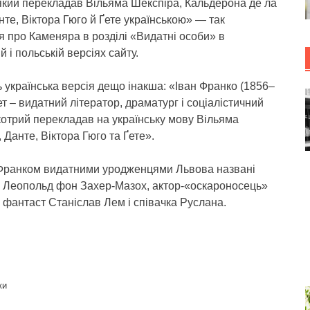
 який перекладав Вільяма Шекспіра, Кальдерона де ла
нте, Віктора Гюго й Ґете українською» — так
я про Каменяра в розділі «Видатні особи» в
й і польській версіях сайту.
 українська версія дещо інакша: «Іван Франко (1856–
ет – видатний літератор, драматург і соціалістичний
 котрий перекладав на українську мову Вільяма
 Данте, Віктора Гюго та Ґете».
 Франком видатними уродженцями Львова названі
р Леопольд фон Захер-Мазох, актор-«оскароносець»
 фантаст Станіслав Лем і співачка Руслана.
ки