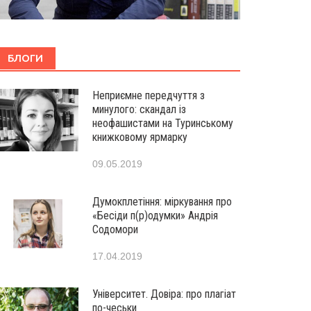
БЛОГИ
Неприємне передчуття з
минулого: скандал із
неофашистами на Туринському
книжковому ярмарку
09.05.2019
Думокплетіння: міркування про
«Бесіди п(р)одумки» Андрія
Содомори
17.04.2019
Університет. Довіра: про плагіат
по-чеськи