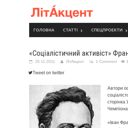
Skip
to
content
ГОЛОВНА
СТАТТІ
СПЕЦПРОЕКТИ
«Соціалістичний активіст» Фра
25.11.2011
ЛітАкцент
1 Comment
Tweet on twitter
Автори о
соціаліст
сторінка
Чемпіонат
«Іван Фра