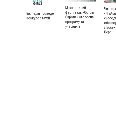
Міжнародний
Читаць
фестиваль «Острів
Вікіпедія проведе
«ЛітАкц
Європа» оголосив
конкурс статей
сьогод
програму та
обгово
учасників
з Ессек
Перрі