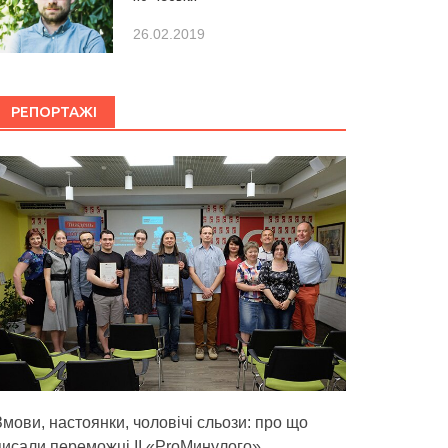
26.02.2019
РЕПОРТАЖІ
Змови, настоянки, чоловічі сльози: про що
писали переможці ІІ «ProМинулого»