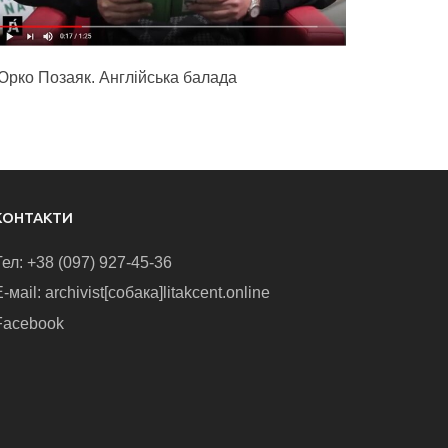
Юрко Позаяк. Англійська балада
КОНТАКТИ
Тел: +38 (097) 927-45-36
-маіl: archivist[собака]litakcent.online
Facebook