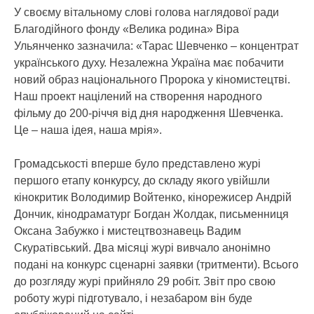
У своєму вітальному слові голова наглядової ради
Благодійного фонду «Велика родина» Віра
Ульянченко зазначила: «Тарас Шевченко – концентрат
українського духу. Незалежна Україна має побачити
новий образ національного Пророка у кіномистецтві.
Наш проект націлений на створення народного
фільму до 200-річчя від дня народження Шевченка.
Це – наша ідея, наша мрія».
Громадськості вперше було представлено журі
першого етапу конкурсу, до складу якого увійшли
кінокритик Володимир Войтенко, кінорежисер Андрій
Дончик, кінодраматург Богдан Жолдак, письменниця
Оксана Забужко і мистецтвознавець Вадим
Скуратівський. Два місяці журі вивчало анонімно
подані на конкурс сценарні заявки (тритменти). Всього
до розгляду журі прийняло 29 робіт. Звіт про свою
роботу журі підготувало, і незабаром він буде