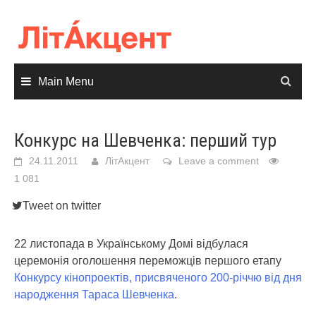
Skip
to
content
Main Menu
Конкурс на Шевченка: перший тур
24.11.2011
ЛітАкцент
Leave a comment
1 081
Tweet on twitter
22 листопада в Українському Домі відбулася
церемонія оголошення переможців першого етапу
Конкурсу кінопроектів, присвяченого 200-річчю від дня
народження Тараса Шевченка
.