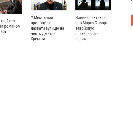
У Миколаєві
Новий спектакль
 трейлер
пропонують
про Марію Стюарт
 за романом
назвати вулицю на
завойовує
Тарт
честь Дмитра
прихильність
Креміня
парижан