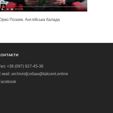
Юрко Позаяк. Англійська балада
КОНТАКТИ
Тел: +38 (097) 927-45-36
-маіl: archivist[собака]litakcent.online
Facebook