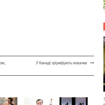
ою,
У Канаді тріумфують новачки