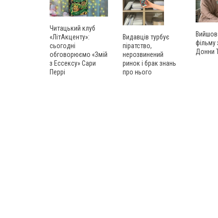
Читацький клуб
Вийшов
«ЛітАкценту»:
Видавців турбує
фільму
сьогодні
піратство,
Донни 
обговорюємо «Змій
нерозвинений
з Ессексу» Сари
ринок і брак знань
Перрі
про нього