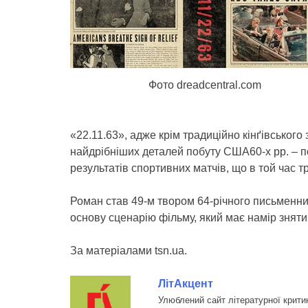
Фото dreadcentral.com
«22.11.63», адже крім традиційно кінґівського
найдрібніших деталей побуту США60-х рр. – п
результатів спортивних матчів, що в той час
Роман став 49-м твором 64-річного письменни
основу сценарію фільму, який має намір знят
За матеріалами tsn.ua.
ЛітАкцент
Улюблений сайт літературної крити