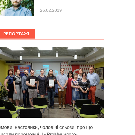
26.02.2019
РЕПОРТАЖІ
Змови, настоянки, чоловічі сльози: про що
писали переможці ІІ «ProМинулого»