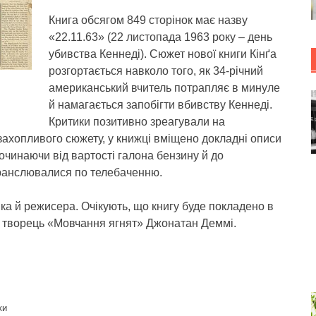
Книга обсягом 849 сторінок має назву
«22.11.63» (22 листопада 1963 року – день
убивства Кеннеді). Сюжет нової книги Кінґа
розгортається навколо того, як 34-річний
американський вчитель потрапляє в минуле
й намагається запобігти вбивству Кеннеді.
Критики позитивно зреагували на
 захопливого сюжету, у книжці вміщено докладні описи
очинаючи від вартості галона бензину й до
 транслювалися по телебаченню.
ка й режисера. Очікують, що книгу буде покладено в
и творець «Мовчання ягнят» Джонатан Деммі.
ки