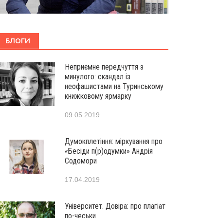
БЛОГИ
Неприємне передчуття з
минулого: скандал із
неофашистами на Туринському
книжковому ярмарку
09.05.2019
Думокплетіння: міркування про
«Бесіди п(р)одумки» Андрія
Содомори
17.04.2019
Університет. Довіра: про плагіат
по-чеськи