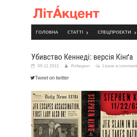
Skip
to
content
ГОЛОВНА
СТАТТІ
СПЕЦПРОЕКТИ
Убивство Кеннеді: версія Кінґа
09.11.2011
ЛітАкцент
Leave a commen
Tweet on twitter