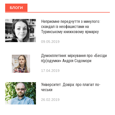
БЛОГИ
Неприємне передчуття з минулого:
скандал із неофашистами на
Туринському книжковому ярмарку
09.05.2019
Думокплетіння: міркування про «Бесіди
п(р)одумки» Андрія Содомори
17.04.2019
Університет. Довіра: про плагіат по-
чеськи
26.02.2019