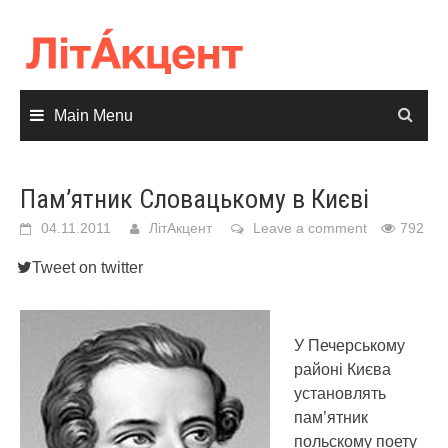
Skip
to
content
Main Menu
Пам’ятник Словацькому в Києві
04.11.2011
ЛітАкцент
Leave a comment
792
Tweet on twitter
У Печерському
районі Києва
установлять
пам’ятник
польскому поету