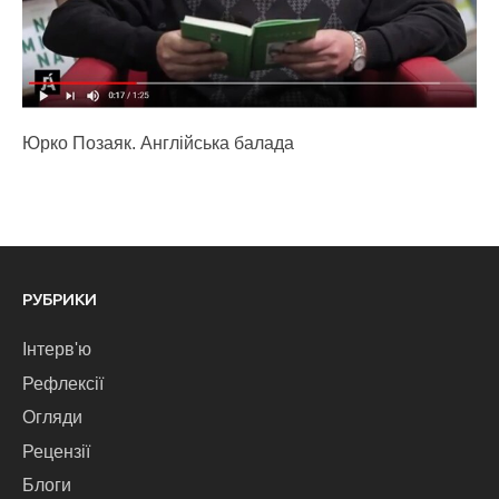
Юрко Позаяк. Англійська балада
РУБРИКИ
Інтерв'ю
Рефлексії
Огляди
Рецензії
Блоги