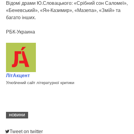
Відомі драми Ю.Словацького: «Срібний сон Саломеї»,
«Беневський», «Ян-Казимир», «Мазепа», «Змій» та
багато інших.
РБК-Украина
ЛітАкцент
Улюблений сайт літературної критики
НОВИНИ
Tweet on twitter