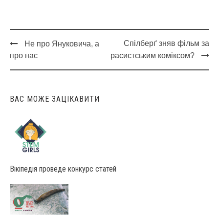
Спілберґ зняв фільм за
Не про Януковича, а
Post
про нас
расистським коміксом?
navigation
ВАС МОЖЕ ЗАЦІКАВИТИ
Вікіпедія проведе конкурс статей