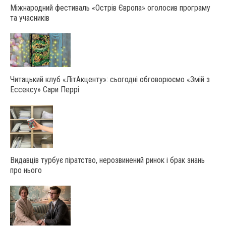
Міжнародний фестиваль «Острів Європа» оголосив програму
та учасників
Читацький клуб «ЛітАкценту»: сьогодні обговорюємо «Змій з
Ессексу» Сари Перрі
Видавців турбує піратство, нерозвинений ринок і брак знань
про нього