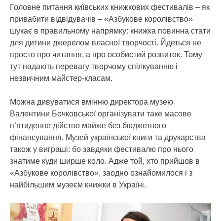
Головне питання київських книжкових фестивалів – як
привабити відвідувачів – «Азбукове королівство»
шукає в правильному напрямку: книжка повинна стати
для дитини джерелом власної творчості. Йдеться не
просто про читання, а про особистий розвиток. Тому
тут надають перевагу творчому спілкуванню і
незвичним майстер-класам.
Можна дивуватися вмінню директора музею
Валентини Бочковської організувати таке масове
п’ятиденне дійство майже без бюджетного
фінансування. Музей української книги та друкарства
також у виграші: бо завдяки фестивалю про нього
знатиме куди ширше коло. Адже той, хто прийшов в
«Азбукове королівство», заодно ознайомилося і з
найбільшим музеєм книжки в Україні.