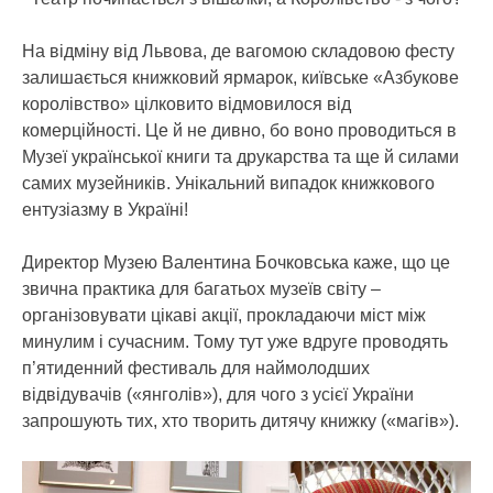
На відміну від Львова, де вагомою складовою фесту
залишається книжковий ярмарок, київське «Азбукове
королівство» цілковито відмовилося від
комерційності. Це й не дивно, бо воно проводиться в
Музеї української книги та друкарства та ще й силами
самих музейників. Унікальний випадок книжкового
ентузіазму в Україні!
Директор Музею Валентина Бочковська каже, що це
звична практика для багатьох музеїв світу –
організовувати цікаві акції, прокладаючи міст між
минулим і сучасним. Тому тут уже вдруге проводять
п’ятиденний фестиваль для наймолодших
відвідувачів («янголів»), для чого з усієї України
запрошують тих, хто творить дитячу книжку («магів»).