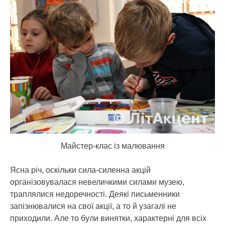
Майстер-клас із малювання
Ясна річ, оскільки сила-силенна акцій
організовувалася невеличкими силами музею,
траплялися недоречності. Деякі письменники
запізнювалися на свої акції, а то й узагалі не
приходили. Але то були винятки, характерні для всіх