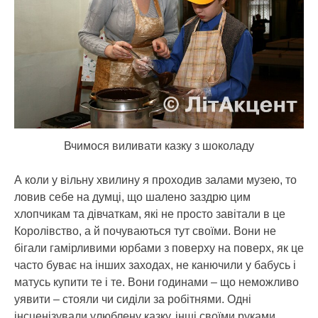
Вчимося виливати казку з шоколаду
А коли у вільну хвилину я проходив залами музею, то
ловив себе на думці, що шалено заздрю цим
хлопчикам та дівчаткам, які не просто завітали в це
Королівство, а й почуваються тут своїми. Вони не
бігали гамірливими юрбами з поверху на поверх, як це
часто буває на інших заходах, не канючили у бабусь і
матусь купити те і те. Вони годинами – що неможливо
уявити – стояли чи сиділи за робітнями. Одні
інсценізували улюблену казку, інші своїми руками