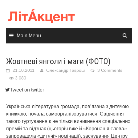
Skip
to
content
Main Menu
Жовтневі янголи і маги (ФОТО)
21.10.2011
Олександр Гаврош
3 Comments
3 080
Tweet on twitter
Українська літературна громада, пов’язана з дитячою
книжкою, почала самоорганізовуватися.
Свідчення
такого гуртування є не тільки виникнення спеціальних
премій та відзнак (цьогоріч вже й «Коронація слова»
запровадила «дитячі» номінації), заснування Центру