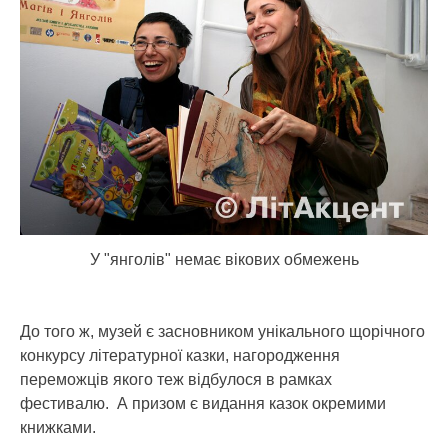
У "янголів" немає вікових обмежень
До того ж, музей є засновником унікального щорічного
конкурсу літературної казки, нагородження
переможців якого теж відбулося в рамках
фестивалю. А призом є видання казок окремими
книжками.