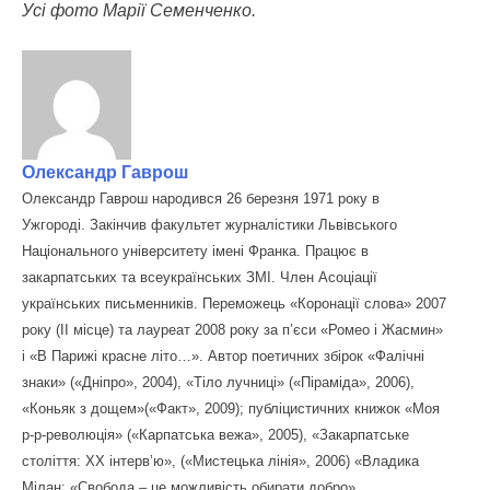
Усі фото Марії Семенченко.
Олександр Гаврош
Олександр Гаврош народився 26 березня 1971 року в
Ужгороді. Закінчив факультет журналістики Львівського
Національного університету імені Франка. Працює в
закарпатських та всеукраїнських ЗМІ. Член Асоціації
українських письменників. Переможець «Коронації слова» 2007
року (ІІ місце) та лауреат 2008 року за п’єси «Ромео і Жасмин»
і «В Парижі красне літо…». Автор поетичних збірок «Фалічні
знаки» («Дніпро», 2004), «Тіло лучниці» («Піраміда», 2006),
«Коньяк з дощем»(«Факт», 2009); публіцистичних книжок «Моя
р-р-революція» («Карпатська вежа», 2005), «Закарпатське
століття: ХХ інтерв’ю», («Мистецька лінія», 2006) «Владика
Мілан: «Свобода – це можливість обирати добро»