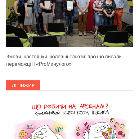
Змови, настоянки, чоловічі сльози: про що писали
переможці ІІ «ProМинулого»
ЛІТІНЖИР