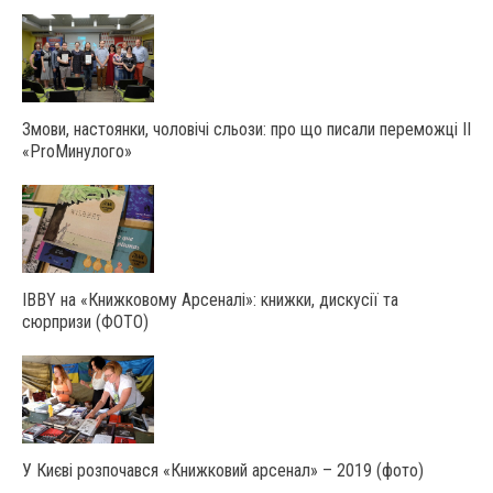
Змови, настоянки, чоловічі сльози: про що писали переможці ІІ
«ProМинулого»
IBBY на «Книжковому Арсеналі»: книжки, дискусії та
сюрпризи (ФОТО)
У Києві розпочався «Книжковий арсенал» – 2019 (фото)