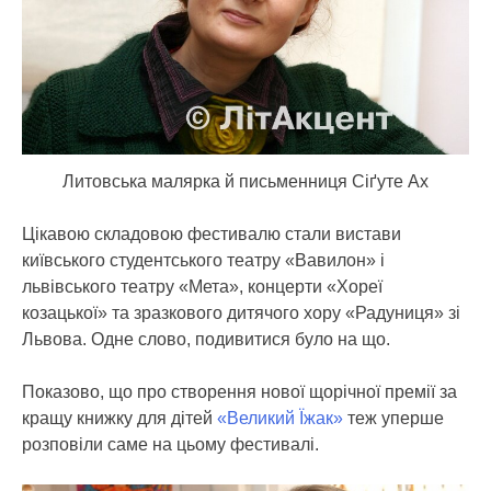
Литовська малярка й письменниця Сіґуте Ах
Цікавою складовою фестивалю стали вистави
київського студентського театру «Вавилон» і
львівського театру «Мета», концерти «Хореї
козацької» та зразкового дитячого хору «Радуниця» зі
Львова. Одне слово, подивитися було на що.
Показово, що про створення нової щорічної премії за
кращу книжку для дітей
«Великий Їжак»
теж уперше
розповіли саме на цьому фестивалі.