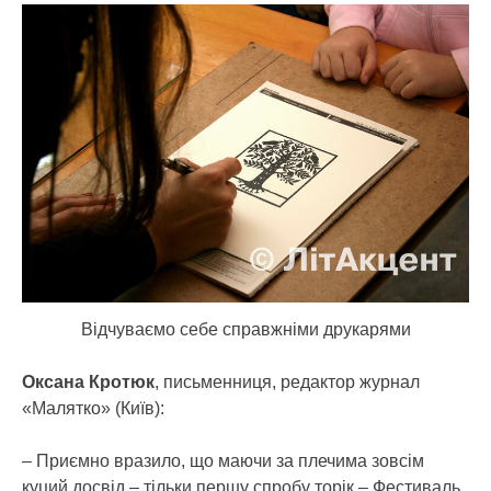
Відчуваємо себе справжніми друкарями
Оксана Кротюк
, письменниця, редактор журнал
«Малятко» (Київ):
– Приємно вразило, що маючи за плечима зовсім
куций досвід – тільки першу спробу торік – Фестиваль