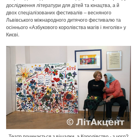
дослідження літератури для дітей та юнацтва, а й
двох спеціалізованих фестивалів – весняного
Львівського міжнародного дитячого фестивалю та
осіннього «Азбукового королівства магів і янголів» у
Києві.
Театр починається з вішалки, а Королівство - з чого?