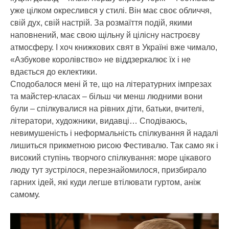
уже цілком окреслився у стилі. Він має своє обличчя,
свій дух, свій настрій. За розмаїття подій, якими
наповнений, має свою щільну й цілісну настроєву
атмосферу. І хоч книжкових свят в Україні вже чимало,
«Азбукове королівство» не віддзеркалює їх і не
вдається до еклектики.
Сподобалося мені й те, що на літературних імпрезах
та майстер-класах – більш чи менш людними вони
були – спілкувалися на рівних діти, батьки, вчителі,
літератори, художники, видавці… Сподіваюсь,
невимушеність і неформальність спілкування й надалі
лишиться прикметною рисою Фестивалю. Так само як і
високий ступінь творчого спілкування: море цікавого
люду тут зустрілося, перезнайомилося, призбирало
гарних ідей, які куди легше втілювати гуртом, аніж
самому.