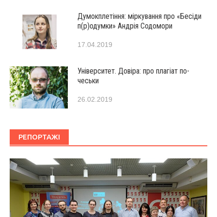
Думокплетіння: міркування про «Бесіди
п(р)одумки» Андрія Содомори
17.04.2019
Університет. Довіра: про плагіат по-
чеськи
26.02.2019
РЕПОРТАЖІ