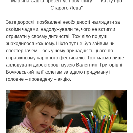
Мар’яна Савка презентує нову книгу — "Казку про
Старого Лева"
Зате дорослі, позбавлені необхідності наглядати за
своїми чадами, надолужували те, чого не встигли
отримати у своєму дитинстві. Тож діло по душі
знаходилося кожному. Ніхто тут не був зайвим чи
спостерігачем – ось у чому принадність цього по
справжньому чарівного фестивалю. Тож маємо лише
аплодувати директорові музею Валентині Григорівні
Бочковський та її колегам за вдало придуману і
головне – проведену – акцію.