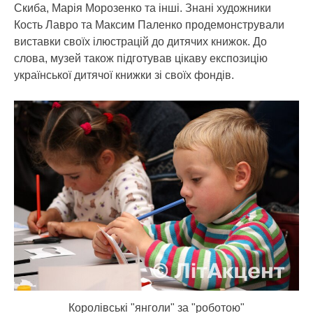
Скиба, Марія Морозенко та інші. Знані художники
Кость Лавро та Максим Паленко продемонстрували
виставки своїх ілюстрацій до дитячих книжок. До
слова, музей також підготував цікаву експозицію
української дитячої книжки зі своїх фондів.
Королівські "янголи" за "роботою"