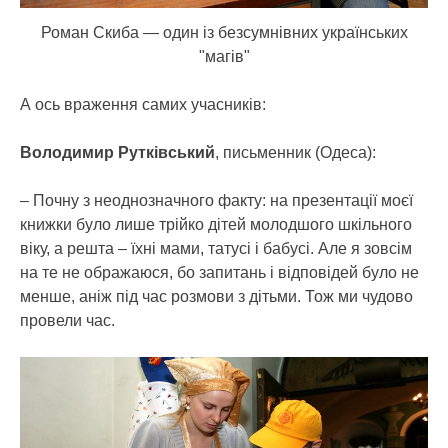
Роман Скиба — один із безсумнівних українських
"магів"
А ось враження самих учасників:
Володимир Рутківський
, письменник (Одеса):
– Почну з неоднозначного факту: на презентації моєї
книжки було лише трійко дітей молодшого шкільного
віку, а решта – їхні мами, татусі і бабусі. Але я зовсім
на те не ображаюся, бо запитань і відповідей було не
менше, аніж під час розмови з дітьми. Тож ми чудово
провели час.