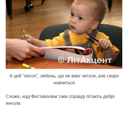
А цей "янгол", либонь, ще не вміє читати, але скоро
навчиться
Схоже, над Фестивалем таки справді літають добрі
янголи.