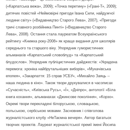
(«Карпатська вежа», 2009); «Точка перетину» («Грані-Т», 2009);
дитячих повістей «Неймовірні пригоди Івана Сили, найдужчої
людини світу» («Видавництво Старого Лева», 2007), «Пригоди
тричі славного розбійника Пинті» («Видавництво Старого
Лева», 2008). Остання стала лауреатом Всеукраїнського
рейтингу «Книжка року-2008» як краще видання для школярів
середнього та старшого віку. Упорядник гумористичних
альманахів «Карпатський словоблуд» та «Карпатський
блудослов». Упорядник публіцистичних дайджестів: «Украдена
перемога: хроніка найбрутальніших виборів», «Мукачівська
епопея», «Закарпаття: 15 справ УСБУ», «Михайло Заяць --
наша людина в кіно». Також твори друкувалися в часописах
«Сучасність», «Київська Русь», «Ї», «Дніпро», антології «Біла
книга кохання», альманахах «Джинсове покоління», «Корзо».
Окремі твори перекладені білоруською, словацькою,
польською, сербською мовами. Засновник і співголова
журналістського клубу «НеТаємна вечеря». Автор багатьох
творчих проектів. Лауреат журналістської премії імені Йосипа