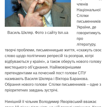
членів
Національної
Cпілки
письменників
України,
де
Василь Шкляр. Фото з сайту tsn.ua
говоритимуть
про
літературу,
творчі проблеми, письменницьке життя, «скажуть своє
слово щодо політичних репресій та розправ, котрі
відбуваються у країні», а також оберуть нового голову
мистецького об’єднання. Найімовірнішими
претендентами на почесний пост голови СПУ
називають Василя Шкляра і Віктора Баранова.
Обрання нового голови Спілки письменників – одне з
пріоритетних завдань зустрічі.
Нинішній її чільник Володимир Яворівський вважає