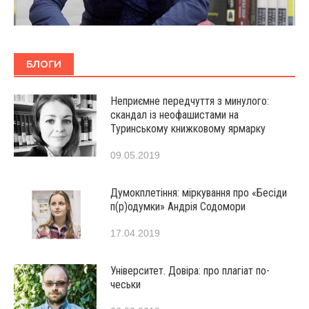
БЛОГИ
Неприємне передчуття з минулого:
скандал із неофашистами на
Туринському книжковому ярмарку
09.05.2019
Думокплетіння: міркування про «Бесіди
п(р)одумки» Андрія Содомори
17.04.2019
Університет. Довіра: про плагіат по-
чеськи