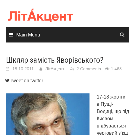
Skip
to
content
Main Menu
Шкляр замість Яворівського?
18.10.2011
ЛітАкцент
2 Comments
1 468
Tweet on twitter
17-18 жовтня
в Пущі-
Водиці, що під
Києвом,
відбувається
черговий з’їзд