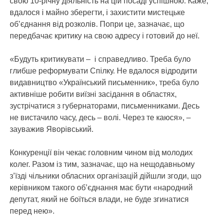
свою 10-річну діяльність на цій посаді успішною. Каже,
вдалося і майно зберегти, і захистити мистецьке
об’єднання від розколів. Попри це, зазначає, що
передбачає критику на свою адресу і готовий до неї.
«Будуть критикувати – і справедливо. Треба було
глибше реформувати Спілку. Не вдалося відродити
видавництво «Український письменник», треба було
активніше робити виїзні засідання в областях,
зустрічатися з губернаторами, письменниками. Десь
не вистачило часу, десь – волі. Через те каюся», –
зауважив Яворівський.
Конкуренції він чекає головним чином від молодих
колег. Разом із тим, зазначає, що на нещодавньому
з’їзді чільники обласних організацій дійшли згоди, що
керівником такого об’єднання має бути «народний
депутат, який не боїться влади, не буде згинатися
перед нею».