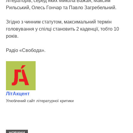
літераторів, серед яких Микола Бажан, Максим
Рильський, Олесь Гончар та Павло Загребельний.
Згідно з чинним статутом, максимальний термін
головування у спілці становить 2 каденції, тобто 10
років.
Радіо «Свобода».
ЛітАкцент
Улюблений сайт літературної критики