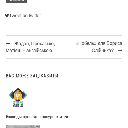
НОВИНИ
Tweet on twitter
«Нобель» для Бориса
Жадан, Прохасько,
Post
Матіяш – англійською
Олійника?
navigation
ВАС МОЖЕ ЗАЦІКАВИТИ
Вікіпедія проведе конкурс статей