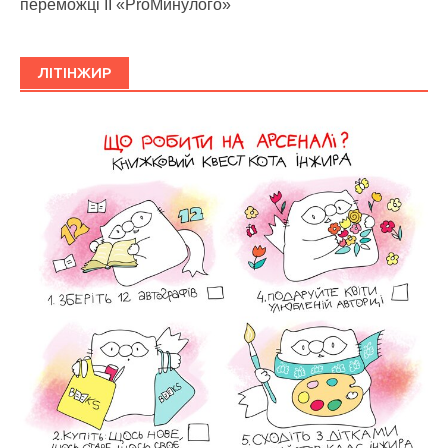
переможці ІІ «ProМинулого»
ЛІТІНЖИР