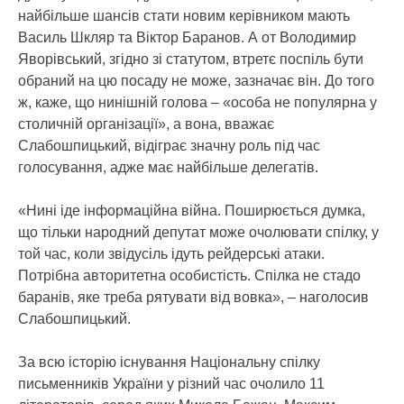
найбільше шансів стати новим керівником мають
Василь Шкляр та Віктор Баранов. А от Володимир
Яворівський, згідно зі статутом, втретє поспіль бути
обраний на цю посаду не може, зазначає він. До того
ж, каже, що нинішній голова – «особа не популярна у
столичній організації», а вона, вважає
Слабошпицький, відіграє значну роль під час
голосування, адже має найбільше делегатів.
«Нині іде інформаційна війна. Поширюється думка,
що тільки народний депутат може очолювати спілку, у
той час, коли звідусіль ідуть рейдерські атаки.
Потрібна авторитетна особистість. Спілка не стадо
баранів, яке треба рятувати від вовка», – наголосив
Слабошпицький.
За всю історію існування Національну спілку
письменників України у різний час очолило 11