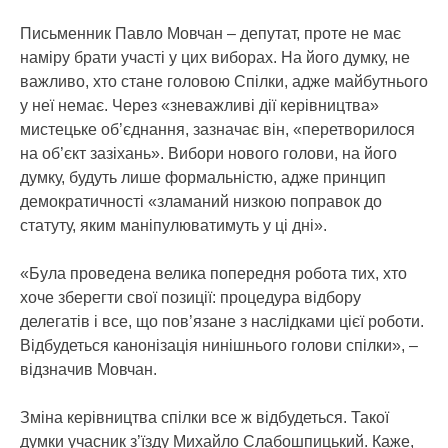
Письменник Павло Мовчан – депутат, проте не має
наміру брати участі у цих виборах. На його думку, не
важливо, хто стане головою Спілки, адже майбутнього
у неї немає. Через «зневажливі дії керівництва»
мистецьке об’єднання, зазначає він, «перетворилося
на об’єкт зазіхань». Вибори нового голови, на його
думку, будуть лише формальністю, адже принцип
демократичності «зламаний низкою поправок до
статуту, яким маніпулюватимуть у ці дні».
«Була проведена велика попередня робота тих, хто
хоче зберегти свої позиції: процедура відбору
делегатів і все, що пов’язане з наслідками цієї роботи.
Відбудеться канонізація нинішнього голови спілки», –
відзначив Мовчан.
Зміна керівництва спілки все ж відбудеться. Такої
думки учасник з’їзду Михайло Слабошпицький. Каже,