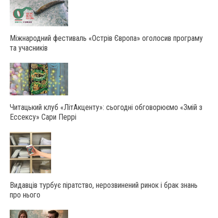
Міжнародний фестиваль «Острів Європа» оголосив програму
та учасників
Читацький клуб «ЛітАкценту»: сьогодні обговорюємо «Змій з
Ессексу» Сари Перрі
Видавців турбує піратство, нерозвинений ринок і брак знань
про нього