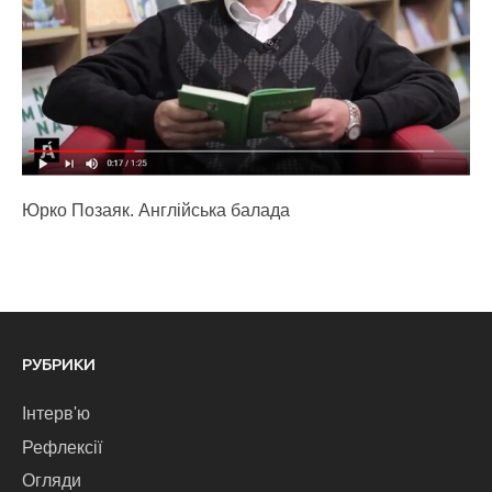
Юрко Позаяк. Англійська балада
РУБРИКИ
Інтерв'ю
Рефлексії
Огляди