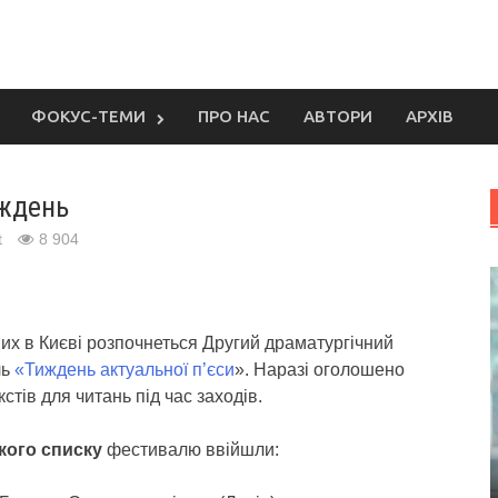
ФОКУС-ТЕМИ
ПРО НАС
АВТОРИ
АРХІВ
иждень
t
8 904
их в Києві розпочнеться Другий драматургічний
ль
«Тиждень актуальної п’єси
». Наразі оголошено
кстів для читань під час заходів.
кого списку
фестивалю ввійшли: