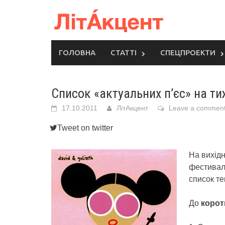
Skip
to
content
ГОЛОВНА
СТАТТІ
СПЕЦПРОЕКТИ
Список «актуальних п’єс» на т
17.10.2011
ЛітАкцент
Leave a commen
Tweet on twitter
На вихідн
фестива
список те
До
корот