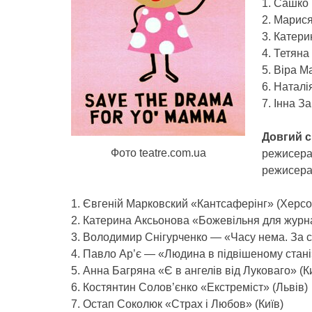
1. Сашко 
2. Марися
3. Катери
4. Тетяна
5. Віра М
6. Натал
7. Інна З
Довгий 
Фото teatre.com.ua
режисерам
режисера/
1. Євгеній Марковский «Кантсаферінг» (Херсо
2. Катерина Аксьонова «Божевільня для журна
3. Володимир Снігурченко — «Часу нема. За с
4. Павло Ар’є — «Людина в підвішеному стані
5. Анна Багряна «Є в ангелів від Луковаго» (К
6. Костянтин Солов’єнко «Екстреміст» (Львів)
7. Остап Соколюк «Страх і Любов» (Київ)