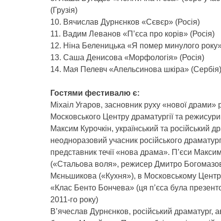
(Грузія)
10. Вячислав Дурнєнков «Сєвєр» (Росія)
11. Вадим Леванов «П’єса про корів» (Росія)
12. Ніна Беленицька «Я помер минулого року»
13. Саша Денисова «Морфологія» (Росія)
14. Мая Пелевч «Апельсинова шкіра» (Сербія
Гостями фестивалю є:
Міхаіл Угаров, засновник руху «нової драми» 
Московського Центру драматургії та режисури
Максим Курочкін, український та російський др
неодноразовий учасник російського драматур
представник течії «нова драма». П’єси Макси
(«Стальова воля», режисер Дмитро Богомазов
Мєньшикова («Кухня»), в Московському Центрі
«Клас Бенто Бончева» (ця п’єса була презенто
2011-го року)
В’ячеслав Дурнєнков, російський драматург, ав