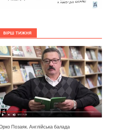
ВІРШ ТИЖНЯ
Юрко Позаяк. Англійська балада