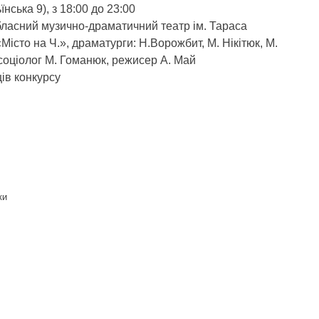
нська 9), з 18:00 до 23:00
бласний музично-драматичний театр ім. Тараса
істо на Ч.», драматурги: Н.Ворожбит, М. Нікітюк, М.
 соціолог М. Гоманюк, режисер А. Май
ів конкурсу
ки