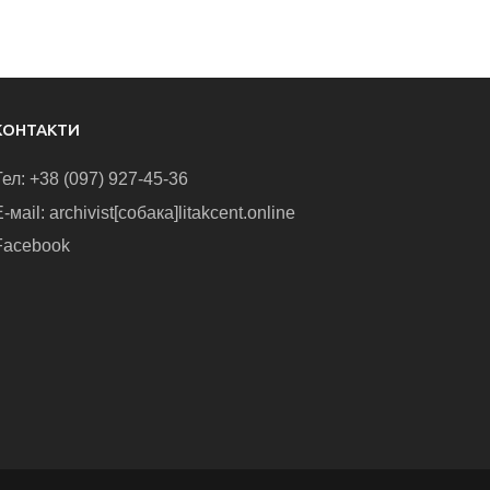
КОНТАКТИ
Тел: +38 (097) 927-45-36
-маіl: archivist[собака]litakcent.online
Facebook