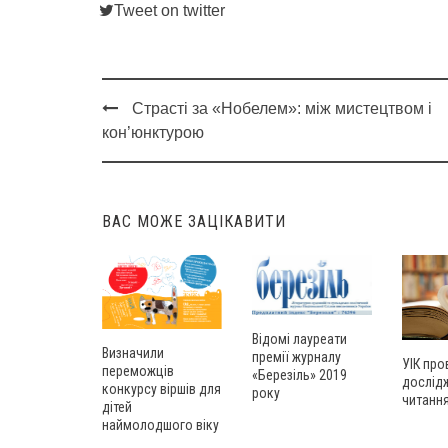
Tweet on twitter
Страсті за «Нобелем»: між мистецтвом і
Post
кон’юнктурою
navigation
ВАС МОЖЕ ЗАЦІКАВИТИ
Відомі лауреати
Визначили
премії журналу
УІК пр
переможців
«Березіль» 2019
дослід
конкурсу віршів для
року
читання
дітей
наймолодшого віку