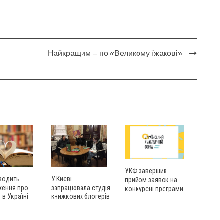
Найкращим – по «Великому їжакові»
УКФ завершив
У Києві
оводить
прийом заявок на
запрацювала студія
ження про
конкурсні програми
книжкових блогерів
 в Україні