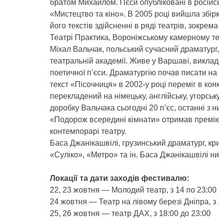
братом Михайлом. Пєси опубліковані в російс
«Мистецтво та кіно». В 2005 році вийшла збір
його текстів здійсненні в ряді театрів, зокрем
Театрі Практика, Вороніжському камерному те
Міхал Вальчак, польський сучасний драматург,
театральній академії. Живе у Варшаві, викла
поетичної п’єси. Драматургію почав писати на
текст «Пісочниця» в 2002-у році переміг в конк
перекладений на німецьку, англійську, угорську
доробку Вальчака сьогодні 20 п’єс, останні з 
«Подорож всередині кімнати» отримав премію 
контемпорарі театру.
Баса Джанікашвілі, грузинський драматург, кри
«Суліко», «Метро» та ін. Баса Джанікашвілі ни
Локації та дати заходів фестивалю:
22, 23 жовтня — Молодий театр, з 14 по 23:00
24 жовтня — Театр на лівому березі Дніпра, з 
25, 26 жовтня — театр ДАХ, з 18:00 до 23:00