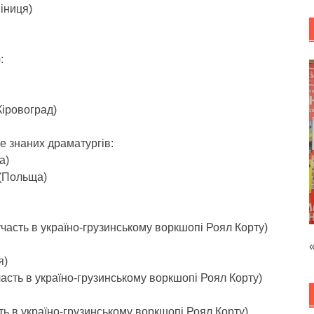
іниця)
:
Кіровоград)
е знаних драматургів:
а)
 (Польща)
участь в україно-грузинському воркшопі Роял Корту)
я)
часть в україно-грузинському воркшопі Роял Корту)
ть в україно-грузинському воркшопі Роял Корту)