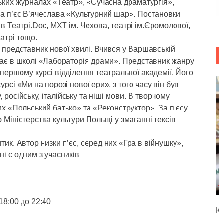
ьких журналах «Театр», «Сучасна драматургія»,
ка п’єс В’ячеслава «Культурний шар». Постановки
а в Театрі.Doc, МХТ ім. Чехова, театрі ім.Єромолової,
атрі тощо.
 представник нової хвилі. Вчився у Варшавській
дає в школі «Лабораторія драми». Представник жанру
 першому курсі відділення театральної академії. Його
урсі «Ми на порозі нової ери», з того часу він був
, російську, італійську та ніші мови. В творчому
них «Польський батько» та «Реконструктор». За п’єсу
Міністерства культури Польщі у змаганні тексів
тик. Автор низки п’єс, серед них «Гра в війнушку»,
ні є одним з учасників
18:00 до 22:40