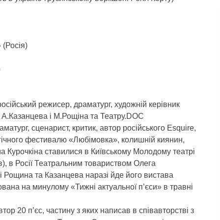
 (Росія)
)
російський режисер, драматург, художній керівник
 А.Казанцева і М.Рощіна та Театру.DOC
аматург, сценарист, критик, автор російського Esquire,
гічного фестивалю «Любімовка», колишній киянин,
ма Курочкіна ставилися в Київському Молодому театрі
), в Росії Театральним товариством Олега
 Рощина та Казанцева наразі йде його вистава
вана на минулому «Тижні актуальної п’єси» в травні
тор 20 п’єс, частину з яких написав в співавторстві з