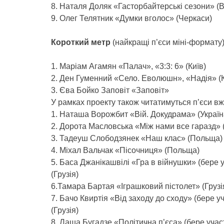
8. Наталя Доляк «Гасторбайтерські сезони» (В
9. Олег Телятник «Думки вголос» (Черкаси)
Короткий метр
(найкращі п’єси міні-формату)
1. Мaріам Агамян «Палач», «3:3: 6» (Київ)
2. Ден Гуменний «Село. Еволюшн», «Надія» (
3. Єва Бойко Заповіт «Заповіт»
У рамках проекту також читатимуться п’єси вж
1. Наташа Ворожбит «Вій. Докудрама» (Україн
2. Дорота Масловська «Між нами все гаразд»
3. Тадеуш Слободзянек «Наш клас» (Польща)
4. Міхал Вальчак «Пісочниця» (Польща)
5. Баса Джанікашвілі «Гра в війнушки» (бере 
(Грузія)
6.Тамара Бартая «Іграшковий пістолет» (Грузі
7. Бачо Квиртія «Від заходу до сходу» (бере у
(Грузія)
8. Лаша Бугадзе «Політична п’єса» (бере учас