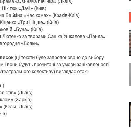
Брама «Свиняча печінка» (Львів)
 Нікітюк «Дачі» (Київ)
на Бабкіна «Час комах» (Краків-Київ)
 Кіценко «Три Ніцше» (Київ)
аковій «Буна» (Київ)
ія Лютенко за творами Сашка Ушкалова «Панда»
авгородня «Вояки»
список
(ці тексти буде запропоновано до вибору
 і вони будуть прочитані за умови зацікавленості
театрального колективу) виглядає отак:
н)
лістів» (Львів)
клом» (Харків)
» (Кельн-Львів)
иїв)