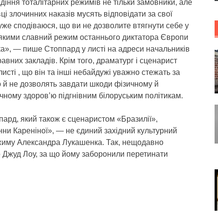
діння тоталітарних режимів не тільки замовники, але
ці злочинних наказів мусять відповідати за свої
уже сподіваюся, що ви не дозволите втягнути себе у
 якими славний режим останнього диктатора Європи
а», — пише Стоппард у листі на адреси начальників
авних закладів. Крім того, драматург і сценарист
листі , що він та інші небайдужі уважно стежать за
 й не дозволять завдати шкоди фізичному й
чному здоров’ю підгнівним білоруським політикам.
ард, який також є сценаристом «Бразилії»,
нни Кареніної», — не єдиний західний культурний
ежиму Александра Лукашенка. Так, нещодавно
р Джуд Лоу, за що йому заборонили перетинати