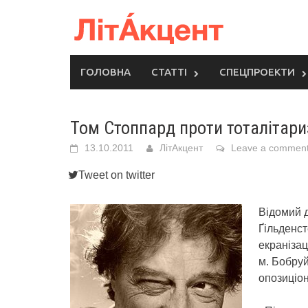
Skip
to
content
ГОЛОВНА
СТАТТІ
СПЕЦПРОЕКТИ
Том Стоппард проти тоталітар
13.10.2011
ЛітАкцент
Leave a commen
Tweet on twitter
Відомий д
Ґільденст
екранізац
м. Бобруй
опозиціон