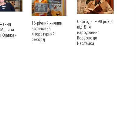
Сьогодні – 90 років
16-річний киянин
ження
від Дня
встановив
 Марини
народження
літературний
 «Клавка»
Всеволода
рекорд
Нестайка