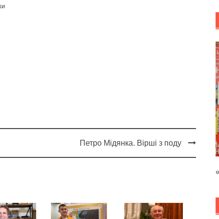
ки
Петро Мідянка. Вірші з поду