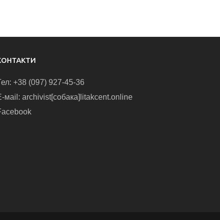
КОНТАКТИ
Тел: +38 (097) 927-45-36
-маіl: archivist[собака]litakcent.online
Facebook