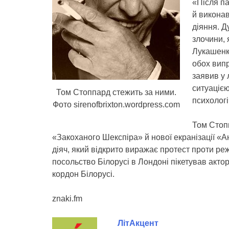
«Після па
й виконав
діяння. Д
злочини,
Лукашенк
обох випр
заявив у 
ситуацією
Том Стоппард стежить за ними.
психологі
Фото sirenofbrixton.wordpress.com
Том Стопп
«Закоханого Шекспіра» й нової екранізації «А
діяч, який відкрито виражає протест проти р
посольство Білорусі в Лондоні пікетував акто
кордон Білорусі.
znaki.fm
ЛітАкцент