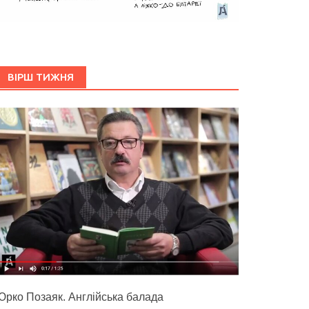
ВІРШ ТИЖНЯ
Юрко Позаяк. Англійська балада