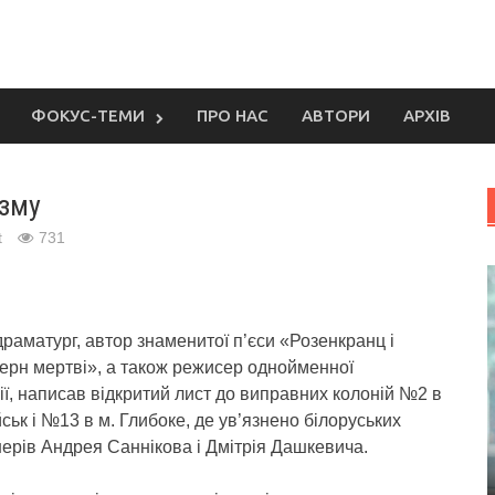
ФОКУС-ТЕМИ
ПРО НАС
АВТОРИ
АРХІВ
изму
t
731
раматург, автор знаменитої п’єси «Розенкранц і
ерн мертві», а також режисер однойменної
ії, написав відкритий лист до виправних колоній №2 в
ськ і №13 в м. Глибоке, де ув’язнено білоруських
ерів Андрея Саннікова і Дмітрія Дашкевича.