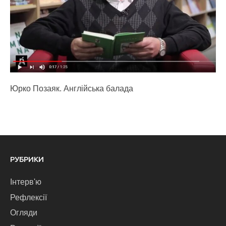
Юрко Позаяк. Англійська балада
РУБРИКИ
Інтерв'ю
Рефлексії
Огляди