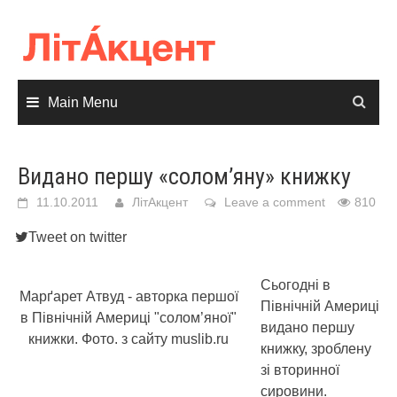
Skip
to
content
Main Menu
Видано першу «солом’яну» книжку
11.10.2011
ЛітАкцент
Leave a comment
810
Tweet on twitter
Сьогодні в
Марґарет Атвуд - авторка першої
Північній Америці
в Північній Америці "солом’яної"
видано першу
книжки. Фото. з сайту muslib.ru
книжку, зроблену
зі вторинної
сировини.