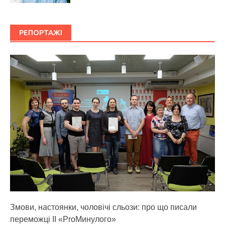
РЕПОРТАЖІ
Змови, настоянки, чоловічі сльози: про що писали
переможці ІІ «ProМинулого»