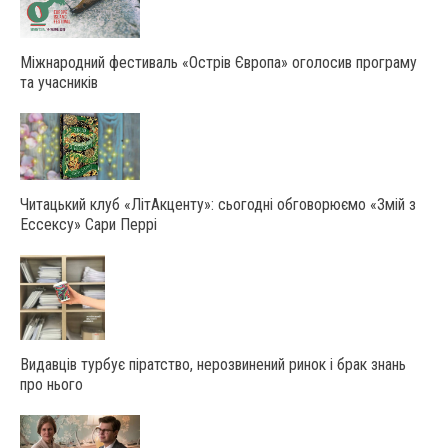
Міжнародний фестиваль «Острів Європа» оголосив програму
та учасників
Читацький клуб «ЛітАкценту»: сьогодні обговорюємо «Змій з
Ессексу» Сари Перрі
Видавців турбує піратство, нерозвинений ринок і брак знань
про нього