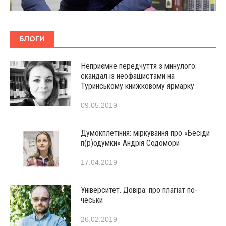
БЛОГИ
Неприємне передчуття з минулого:
скандал із неофашистами на
Туринському книжковому ярмарку
09.05.2019
Думокплетіння: міркування про «Бесіди
п(р)одумки» Андрія Содомори
17.04.2019
Університет. Довіра: про плагіат по-
чеськи
26.02.2019