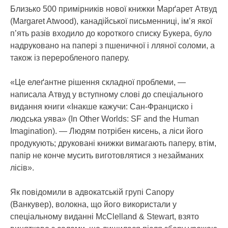
Близько 500 примірників нової книжки Марґарет Атвуд
(Margaret Atwood), канадійської письменниці, ім’я якої
п’ять разів входило до короткого списку Букера, було
надруковано на папері з пшеничної і лляної соломи, а
також із переробленого паперу.
«Це елеґантне рішення складної проблеми, —
написала Атвуд у вступному слові до спеціального
видання книги «Інакше кажучи: Сан-Франциско і
людська уява» (In Other Worlds: SF and the Human
Imagination). — Людям потрібен кисень, а ліси його
продукують; друковані книжки вимагають паперу, втім,
папір не конче мусить виготовлятися з незайманих
лісів».
Як повідомили в адвокатській групі Canopy
(Ванкувер), волокна, що його використали у
спеціальному виданні McClelland & Stewart, взято