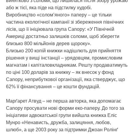
винятково з соломи, що лишилася після збору урожаю
або ж тієї, яка піде на підстилку худобі.
Виробництво «солом’яного» паперу – це тільки
частина екологічної кампанії зі збереження північних
лісів, що її ініціювала група Canopy: «У Північній
Америці достатньо залишків соломи, щоб зберегти
близько 800 мільйонів дерев щороку».
Близько 200 копій книжки надішлють для прийняття
рішення у вищі інстанції – урядовцям, промисловим
магнатам і капіталовкладникам. Решту продаватимуть
по ціні 100 доларів за книжку – як внесок у фонд
Canopy, неприбуткової організації, яка стверджує, що
62% її фінансування – це кошти фундацій.
Марґарет Атвуд – не перша авторка, яка допомагає
Canopy просувати нові форми еко-паперу. До того за
ініціативи адвокатської групи вийшла книжка Еліс
Мунро «Ненависть, дружба, залицяння, любов,
шлюб», а ще 2003 року за підтримки Джоан Ролінґ