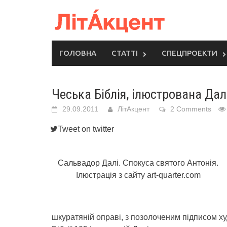
Skip
to
content
ГОЛОВНА
СТАТТІ
СПЕЦПРОЕКТИ
Чеська Біблія, ілюстрована Дал
29.09.2011
ЛітАкцент
2 Comments
Tweet on twitter
Сальвадор Далі. Спокуса святого Антонія.
Ілюстрація з сайту art-quarter.com
шкуратяній оправі, з позолоченим підписом х