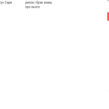
су» Сари
ринок і брак знань
про нього