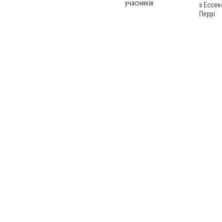
учасників
з Ессек
Перрі