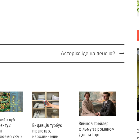
Астерікс іде на пенсію?
кий клуб
Вийшов трейлер
енту»:
Видавців турбує
фільму за романом
ні
піратство,
Донни Тарт
рюємо «Змій
нерозвинений