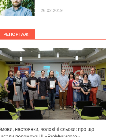
26.02.2019
РЕПОРТАЖІ
Змови, настоянки, чоловічі сльози: про що
писали переможці ІІ «ProМинулого»