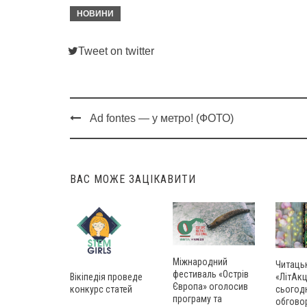
НОВИНИ
Tweet on twitter
Ad fontеs — у метро! (ФОТО)
Post
navigation
ВАС МОЖЕ ЗАЦІКАВИТИ
Міжнародний
Читаць
фестиваль «Острів
Вікіпедія проведе
«ЛітАкц
Європа» оголосив
конкурс статей
сьогод
програму та
обгово