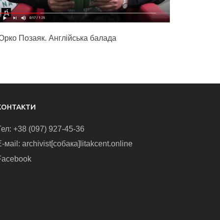
Юрко Позаяк. Англійська балада
КОНТАКТИ
Тел: +38 (097) 927-45-36
-маіl: archivist[собака]litakcent.online
Facebook