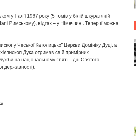
ом у Італії 1967 року (5 томів у білій шкуратяній
апі Римському), відтак – у Німеччині. Тепер її можна
ископу Чеської Католицької Церкви Домініку Дуці, а
рхієпископ Дука отримав свій примірник
лужби на національному святі – дні Святого
ї державності).
ки