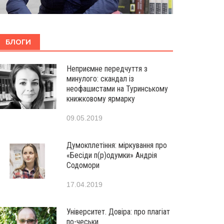
БЛОГИ
Неприємне передчуття з
минулого: скандал із
неофашистами на Туринському
книжковому ярмарку
09.05.2019
Думокплетіння: міркування про
«Бесіди п(р)одумки» Андрія
Содомори
17.04.2019
Університет. Довіра: про плагіат
по-чеськи