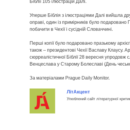
Біблії 105 ілюстрацій Далі.
Уперше Біблія з ілюстраціями Далі вийшла друк
оправі, один із примірників було подаровано П
побачити в Чехії і сусідній Словаччині.
Перші копії було подаровано празькому архієп
також – президентові Чехії Ваславу Клаусу. А
сюрреалістичної Біблії 28 вересня упродовж с
Венцеслава у Старому Болеславі (День чесько
За матеріалами Prague Daily Monitor.
ЛітАкцент
Улюблений сайт літературної крити