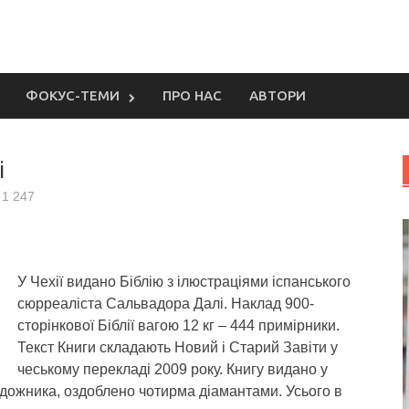
ФОКУС-ТЕМИ
ПРО НАС
АВТОРИ
і
1 247
У Чехії видано Біблію з ілюстраціями іспанського
сюрреаліста Сальвадора Далі.
Наклад 900-
сторінкової Біблії вагою 12 кг – 444 примірники.
Текст Книги складають Новий і Старий Завіти у
чеському перекладі 2009 року. Книгу видано у
удожника, оздоблено чотирма діамантами. Усього в