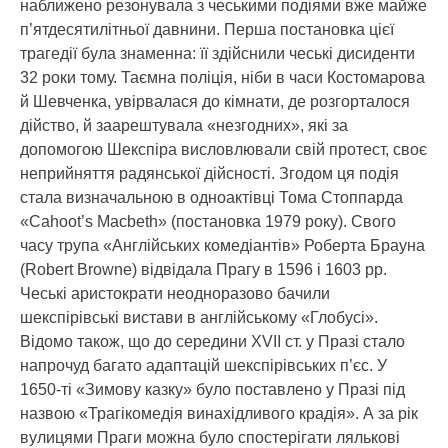
наближено резонувала з чеськими подіями вже майже
п’ятдесятилітньої давнини. Перша постановка цієї
трагедії була знаменна: її здійснили чеські дисиденти
32 роки тому. Таємна поліція, ніби в часи Костомарова
й Шевченка, увірвалася до кімнати, де розгорталося
дійство, й заарештувала «незгодних», які за
допомогою Шекспіра висловлювали свій протест, своє
неприйняття радянської дійсності. Згодом ця подія
стала визначальною в одноактівці Тома Стоппарда
«Cahoot’s Macbeth» (постановка 1979 року). Свого
часу трупа «Англійських комедіантів» Роберта Брауна
(Robert Browne) відвідала Прагу в 1596 і 1603 рр.
Чеські аристократи неодноразово бачили
шекспірівські вистави в англійському «Глобусі».
Відомо також, що до середини XVII ст. у Празі стало
напрочуд багато адаптацій шекспірівських п’єс. У
1650-ті «Зимову казку» було поставлено у Празі під
назвою «Трагікомедія винахідливого крадія». А за рік
вулицями Праги можна було спостерігати лялькові