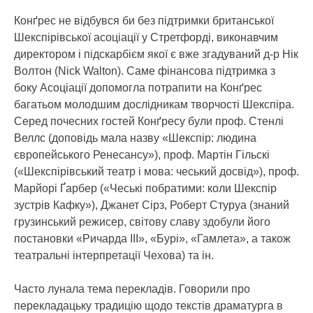
Конґрес не відбувся би без підтримки британської
Шекспірівської асоціації у Стретфорді, виконавчим
директором і підскарбієм якої є вже згадуваний д-р Нік
Волтон (Nick Walton). Саме фінансова підтримка з
боку Асоціації допомогла потрапити на Конґрес
багатьом молодшим дослідникам творчості Шекспіра.
Серед почесних гостей Конґресу були проф. Стенлі
Веллс (доповідь мала назву «Шекспір: людина
європейського Ренесансу»), проф. Мартін Гільскі
(«Шекспірівський театр і мова: чеський досвід»), проф.
Марйорі Ґарбер («Чеські побратими: коли Шекспір
зустрів Кафку»), Джанет Сірз, Роберт Стуруа (знаний
грузинський режисер, світову славу здобули його
постановки «Ричарда ІІІ», «Бурі», «Гамлета», а також
театральні інтерпретації Чехова) та ін.
Часто лунала тема перекладів. Говорили про
перекладацьку традицію щодо текстів драматурга в