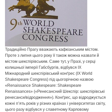
Традиційно Прагу вважають кафкіанським містом.
Проте з липня цього року її також можна назвати й
містом шекспірівським.
Саме тут, у Празі, у серці
колишньої імперії Габсбургів, відбувся ІХ
Міжнародний шекспірівський конґрес (IX World
Shakespeare Congress) під цьогорічною назвою
«Renaissance Shakespeare: Shakespeare
Renaissances» («Ренесансний Шекспір: шекспірівські
ренесанси/відродження»). Конґрес, що відроджується
кожні п’ять років у різних країнах і університетах світу,
цього разу відбувся у славетному Карловому