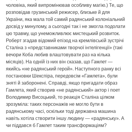
чоловіка, який випромінював особливу магію.) Те, що
розповідав грузинський режисер, близьке й для
України, яка мала той самий радянський колоніальний
досвід у минулому, а сьогодні так і не змогла подолати
цю травму, що унеможливлює мистецький розвиток.
Роберт згадав відомий епізод на кремлівській зустрічі
Сталіна з «представниками творчої інтелігенції» (такі
вечори Коба любив влаштовувати раз на кілька
місяців). На одній із них він сказав, що Гамлет —
якийсь «не радянський герой». Наступного ранку всі
постановки Шекспіра, передовсім «Гамлета», були
зняті й заборонені. Справді, якщо пригадати образ
Гамлета, який створив «не радянський» актор і поет
Володимир Висоцький, то реакція Сталіна цілком
зрозуміла: таких персонажів не могло бути в
радянському часі, оскільки тоді державна машина
навіть хотіла створити іншу людину — «радянську». А
чи піддався б Гамлет таким трансформаціям?