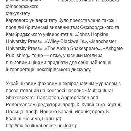
філософського
факультету
Карлового університету було представлено також і
провідні британські видавництва: Оксфордського та
Кембриджського університетів, «Johns Hopkins
University Press», «Wiley-Blackwell’s», «Manchester
University Press», «The Arden Shakespeare», «Ashgate
Publishing» тощо — отже, учасники могли за
пільговими цінами придбати для себе найновіші
інтерпретації шекспірівського дискурсу.
Украй цікавим фаховим шекпірознавчим журналом є
презентований на Конґресі часопис «Multicultural
Shakespeare: Translation, Appropriation and
Performance» (редактори: проф. К. Куявінська-Кортні,
Польща; проф. Йошико Кавачі, Японія; проф. К.
Квапіш Вільямз, Польща).
http://multicultural.online.uni.lodz.pl.