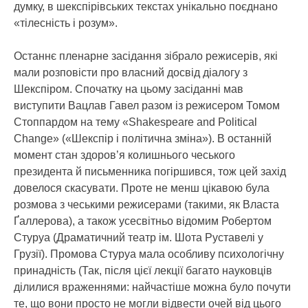
думку, в шекспірівських текстах унікально поєднано
«тілесність і розум».
Останнє пленарне засідання зібрало режисерів, які
мали розповісти про власний досвід діалогу з
Шекспіром. Спочатку на цьому засіданні мав
виступити Вацлав Гавел разом із режисером Томом
Стоппардом на тему «Shakespeare and Political
Change» («Шекспір і політична зміна»). В останній
момент стан здоров’я колишнього чеського
президента й письменника погіршився, тож цей захід
довелося скасувати. Проте не менш цікавою була
розмова з чеськими режисерами (такими, як Власта
Ґаллерова), а також усесвітньо відомим Робертом
Стуруа (Драматичний театр ім. Шота Руставелі у
Грузії). Промова Стуруа мала особливу психологічну
принадність (Так, після цієї лекції багато науковців
ділилися враженнями: найчастіше можна було почути
те, що вони просто не могли відвести очей від цього