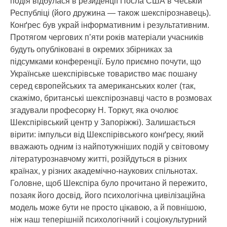
подія відбулася в резиденції Посла США в Чеській
Республіці (його дружина — також шекспірознавець).
Конґрес був украй інформативним і результативним.
Протягом чергових п’яти років матеріали учасників
будуть опубліковані в окремих збірниках за
підсумками конференції. Було приємно почути, що
Українське шекспірівське товариство має пошану
серед європейських та американських колег (так,
скажімо, британські шекспірознавці часто в розмовах
згадували професорку Н. Торкут, яка очолює
Шекспірівський центр у Запоріжжі). Залишається
вірити: імпульси від Шекспірівського конґресу, який
вважають одним із найпотужніших подій у світовому
літературознавчому житті, розійдуться в різних
країнах, у різних академічно-наукових спільнотах.
Головне, щоб Шекспіра було прочитано й пережито,
позаяк його досвід, його психологічна цивілізаційна
модель може бути не просто цікавою, а й повнішою,
ніж наш теперішній психологічний і соціокультурний