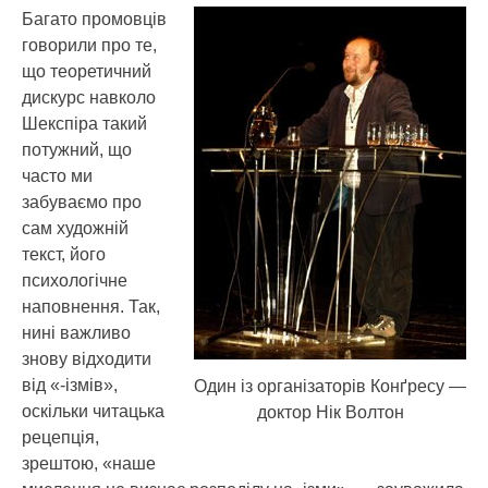
Багато промовців
говорили про те,
що теоретичний
дискурс навколо
Шекспіра такий
потужний, що
часто ми
забуваємо про
сам художній
текст, його
психологічне
наповнення. Так,
нині важливо
знову відходити
від «-ізмів»,
Один із організаторів Конґресу —
оскільки читацька
доктор Нік Волтон
рецепція,
зрештою, «наше