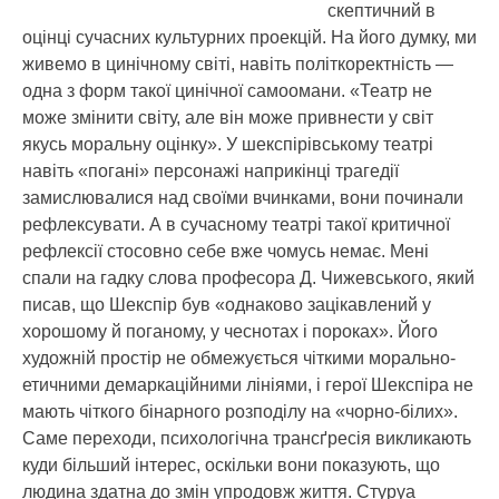
скептичний в
оцінці сучасних культурних проекцій. На його думку, ми
живемо в цинічному світі, навіть політкоректність —
одна з форм такої цинічної самоомани. «Театр не
може змінити світу, але він може привнести у світ
якусь моральну оцінку». У шекспірівському театрі
навіть «погані» персонажі наприкінці трагедії
замислювалися над своїми вчинками, вони починали
рефлексувати. А в сучасному театрі такої критичної
рефлексії стосовно себе вже чомусь немає. Мені
спали на гадку слова професора Д. Чижевського, який
писав, що Шекспір був «однаково зацікавлений у
хорошому й поганому, у чеснотах і пороках». Його
художній простір не обмежується чіткими морально-
етичними демаркаційними лініями, і герої Шекспіра не
мають чіткого бінарного розподілу на «чорно-білих».
Саме переходи, психологічна трансґресія викликають
куди більший інтерес, оскільки вони показують, що
людина здатна до змін упродовж життя. Стуруа