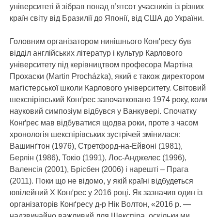
університеті й зібрав понад п’ятсот учасників із різних
країн світу від Бразилії до Японії, від США до України.
Головним організатором нинішнього Конґресу був
відділ англійських літератур і культур Карлового
університету під керівництвом професора Мартіна
Прохаски (Martin Procházka), який є також директором
маґістерської школи Карлового університету. Світовий
шекспірівський Конґрес започатковано 1974 року, коли
науковий симпозіум відбувся у Ванкувері. Спочатку
Конґрес мав відбуватися щодва роки, проте з часом
хронологія шекспірівських зустрічей змінилася:
Вашинґтон (1976), Стретфорд-на-Ейвоні (1981),
Берлін (1986), Токіо (1991), Лос-Анджелес (1996),
Валенсія (2001), Брісбен (2006) і нарешті – Прага
(2011). Поки що не відомо, у якій країні відбудеться
ювілейний Х Конґрес у 2016 році. Як зазначив один із
організаторів Конґресу д-р Нік Волтон, «2016 р. —
надзвичайно важливий для Шекспіра, оскільки ми