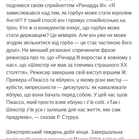
поділився своїм сприйняттям «Ричарда ІІІ»: «Я
замислювався над тим, як горбун може стати королем
Англії? У такий спосіб він і прямує спокійнісінько на
трон. Хто ж із конкурентів очікує, що горбун може
стати державцем? Це мімікрія. Але він уже не може
згодом звільнитися від горба — це стає частиною його
душі». Не менший резонанс спричинили фрази
режисера про те, що «Ричард ІІІ виростає в кожному з
нас», що «Шекспір не мав за плечима страшного ХХ
століття». Режисер завершив свій виступ віршем Ж.
Превера «Пікассо та яблуко», у якому різні мистці —
кубісти, імпресіоністи — дискутують: як намалювати
яблуко, що вони бачать перед собою. У цей час ішов
Пікассо, який просто взяв яблуко і з’їв собі. «Так і
Шекспір з’їв усе і залишив для нас життя, яке сам
придумав», — сказав Р. Стуруа.
Шекспірівський тиждень добіг кінця. Завершальна