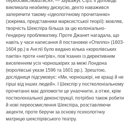
переосмислюватися», — зауважує Сірз. Її доповідь
викликала неабияку дискусію, дехто наважився
заперечити такому «ідеологічному прочитанню»
(зокрема, представники марксистської теорії): мовляв,
творчість Шекспіра більша за цю колоніально-
ґендерну проблематику. Проте Джанет нагадала, що
навіть у часи написання й постановки «Отелло» (1603-
1604 рр.) в Англії було видано кілька «королівських
пактів» проти «неґрів», пов’язаних із директивним
виселенням усіх чорношкірих за межі Лондона
(королівські укази 1596 та 1601 рр.). Зрештою,
дослідниця підсумовує: «Ми, чорношкірі, не кращі й не
гірші від інших людей». І Шекспір у постколоніальному
прочитанні має допомогти це унаочнити, а отже, крім
постколоніальної деконструкції, потрібно також робити
й нові переосмислення Шекспіра, розставляючи
акценти, проте беручи за основу психологічну
матрицю шекспірівського театру.