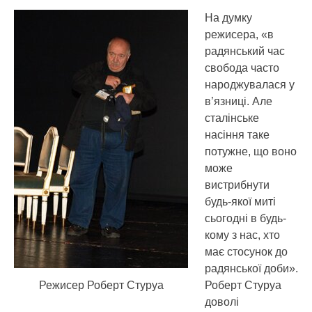
На думку
режисера, «в
радянський час
свобода часто
народжувалася у
в’язниці. Але
сталінське
насіння таке
потужне, що воно
може
вистрибнути
будь-якої миті
сьогодні в будь-
кому з нас, хто
має стосунок до
радянської доби».
Режисер Роберт Стуруа
Роберт Стуруа
доволі