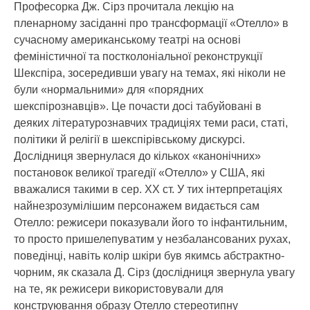
Професорка Дж. Сірз прочитала лекцію на
пленарному засіданні про трансформації «Отелло» в
сучасному американському театрі на основі
феміністичної та постколоніальної реконструкції
Шекспіра, зосередивши увагу на темах, які ніколи не
були «нормальними» для «порядних
шекспірознавців». Це почасти досі табуйовані в
деяких літературознавчих традиціях теми раси, статі,
політики й релігії в шекспірівському дискурсі.
Дослідниця звернулася до кількох «канонічних»
постановок великої трагедії «Отелло» у США, які
вважалися такими в сер. ХХ ст. У тих інтерпретаціях
найнезрозумілішим персонажем видається сам
Отелло: режисери показували його то інфантильним,
то просто пришелепуватим у незбалансованих рухах,
поведінці, навіть колір шкіри був якимсь абстрактно-
чорним, як сказала Д. Cірз (дослідниця звернула увагу
на те, як режисери використовували для
конструювання образу Отелло стереотипну