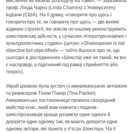
мислення не визнає розподілу на -ізми», — зауважила
проф. Лінда Чарнз (Linda Charnes) з Університету
Індіани (США). На її думку, «говорити про щось і
говорити про те, як говорити про щось — дві великі
відмінні стратегії, які зовсім по-іншому реконструюють
шекспірівську дійсність у сучасних літературознавчих і
культурологічних студіях» (цитую: «Shakespeare is not
objective but objectified» — тобто йшлося про те, що
сьогодні в дослідженнях «Шекспір уже не такий, як він
є насправді, а підігнаний під рамці сприйняття або
теорії»).
Украй цікавою була зустріч із американською акторкою
та режисером Тіною Пакер (Tina Packer).
Американська постановниця провела своєрідний
майстер-клас, який мав навчити глядачів-
шекспірознавців краще розуміти одне одного й
довіряти одне одному так, як мають довіряти одне
одному актори, які грають у п’єсах Шекспіра. На її