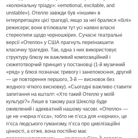
«колоніальну тріаду»: «emotional, excitable, and
unstable»). Отелло завжди був «іншим» в
інтерпретаціях цієї трагедії, якщо за неї бралися «білі»
режисери; вони втілювали тут усі наявні власні
стереотипи щодо чорношкірих. Сучасні театральні
версії «Отелло» у США прагнуть переінакшити
класичну трагедію. Так, одна з них використовує
структуру блюзу як важливий композиційний і
сюжетотворчий принцип у постановці (1-й музичний
«ряд» у блюзі позначає тривогу і занепокоєння, другий
— це повторення першого, 3-й — висновок без
жодного чіткого висновку). «Сьогодні важливо ставити
запитання на кшталт: «Хто такий Отелло у моїй
культурі?» Лише в такому разі Шекспір буде
оживлений і адекватний нашому часові. «Отелло» —
це не «чорна п’єса», тобто не п’єса для «чорних», це
п’єса людського гуманізму, п’єса про цивілізаційні
цінності, а отже, вона постійно має