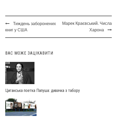
Марек Краєвський. Числа
Тиждень заборонених
Post
книг у США
Харона
navigation
ВАС МОЖЕ ЗАЦІКАВИТИ
Циганська поетка Папуша: дивачка з табору