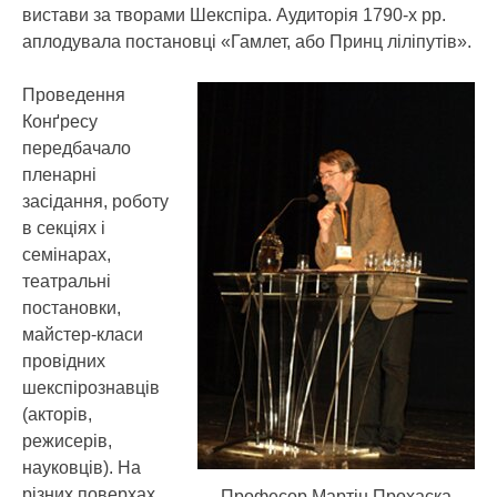
вистави за творами Шекспіра. Аудиторія 1790-х рр.
аплодувала постановці «Гамлет, або Принц ліліпутів».
Проведення
Конґресу
передбачало
пленарні
засідання, роботу
в секціях і
семінарах,
театральні
постановки,
майстер-класи
провідних
шекспірознавців
(акторів,
режисерів,
науковців). На
різних поверхах
Професор Мартін Прохаска