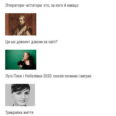
Літератори–агітатори: хто, за кого й навіщо
Ци шє дзвонєт дзвони на світі?
Луїз Ґлюк і Нобелівка-2020: поезія починає і виграє
Трикрапка життя