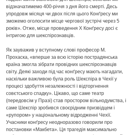
відзначатимемо 400-річчя з дня його смерті. Десь
упродовж місяця чи двох після цього Конґресу ми
зможемо оголосити місце чергової зустрічі через 5
років». Отже, місце проведення Х Конґресу досі є
інтригою для шекспірознавців.
Як зауважив у вступному слові професор М.
Прохаска, «вперше за всю історію пострадянська
країна змогла зібрати провідних шекспірознавців
світу. Деякі заходи під час конґресу мають нагадати,
наскільки важливою була роль Шекспіра в Чехії у
процесі здобуття незалежності і відторгнення
совєтського спадку». Цікаво, що саме театр
(передовсім у Празі) став простором вільнодумства, і
саме Шекспір зробився своєрідним призвідцем і
«рупором» у національному відродженні Чехії.
Учасники конґресу неодноразово говорили про
постановки «Макбета». Ця трагедія максимально