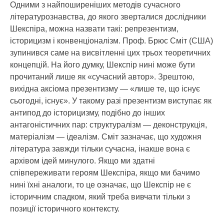
Одними з найпоширеніших методів сучасного
літературознавства, до якого зверталися дослідники
Шекспіра, можна назвати такі: репрезентизм,
історицизм і конвенціоналізм. Проф. Брюс Сміт (США)
зупинився саме на висвітленні цих трьох теоретичних
концепцій. На його думку, Шекспір нині може бути
прочитаний лише як «сучасний автор». Зрештою,
вихідна аксіома презентизму — «лише те, що існує
сьогодні, існує». У такому разі презентизм виступає як
антипод до історицизму, подібно до інших
антагоністичних пар: структуралізм — деконструкція,
матеріалізм — ідеалізм. Сміт зазначає, що художня
література завжди тільки сучасна, інакше вона є
архівом ідей минулого. Якщо ми здатні
співпереживати героям Шекспіра, якщо ми бачимо
нині їхні аналоги, то це означає, що Шекспір не є
історичним спадком, який треба вивчати тільки з
позиції історичного контексту.