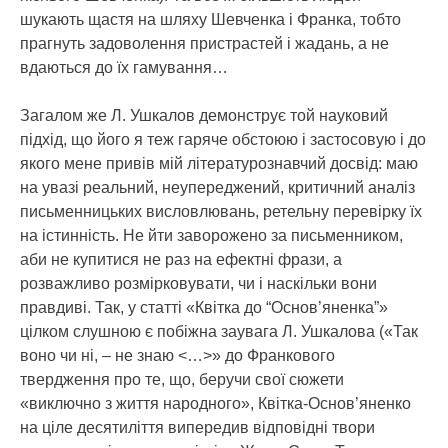
шукають щастя на шляху Шевченка і Франка, тобто
прагнуть задоволення пристрастей і жадань, а не
вдаються до їх гамування…
Загалом же Л. Ушкалов демонструє той науковий
підхід, що його я теж гаряче обстоюю і застосовую і до
якого мене привів мій літературознавчий досвід: маю
на увазі реальний, неупереджений, критичний аналіз
письменницьких висловлювань, ретельну перевірку їх
на істинність. Не йти заворожено за письменником,
аби не купитися не раз на ефектні фрази, а
розважливо розмірковувати, чи і наскільки вони
правдиві. Так, у статті «Квітка до “Основ’яненка”»
цілком слушною є побіжна заувага Л. Ушкалова («Так
воно чи ні, – не знаю <…>» до Франкового
твердження про те, що, беручи свої сюжети
«виключно з життя народного», Квітка-Основ’яненко
на ціле десятиліття випередив відповідні твори