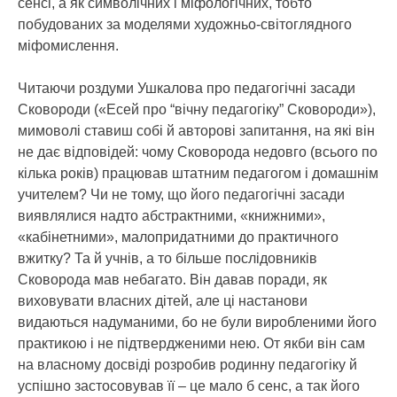
сенсі, а як символічних і міфологічних, тобто
побудованих за моделями художньо-світоглядного
міфомислення.
Читаючи роздуми Ушкалова про педагогічні засади
Сковороди («Есей про “вічну педагогіку” Сковороди»),
мимоволі ставиш собі й авторові запитання, на які він
не дає відповідей: чому Сковорода недовго (всього по
кілька років) працював штатним педагогом і домашнім
учителем? Чи не тому, що його педагогічні засади
виявлялися надто абстрактними, «книжними»,
«кабінетними», малопридатними до практичного
вжитку? Та й учнів, а то більше послідовників
Сковорода мав небагато. Він давав поради, як
виховувати власних дітей, але ці настанови
видаються надуманими, бо не були виробленими його
практикою і не підтвердженими нею. От якби він сам
на власному досвіді розробив родинну педагогіку й
успішно застосовував її – це мало б сенс, а так його