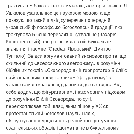
трактував Біблію як текст символів, алегорій, знаків. Л.
Ушкалов узагальнює це науковою мовою, а ще
показує, що такий підхід суперечив попередній
українській філософсько-богословській традиції, яка
трактувала Біблію переважно буквально (Захарія
Копистенський) або розрізняла в ній буквальне
значення і таємне (Стефан Яворський, Дмитро
Туптало). Звідси аргументований висновок про те, що
схильний до «всеосяжного алегоризму» в розумінні
біблійних текстів «Сковорода як інтерпретатор Біблії є
найяскравішим представником “фігуратизму” в
українській літературі від давнини до сьогодні». Від
себе додам, що фігуративним, інакомовним підходом
до розуміння Біблії Сковорода, по суті,
передхоплював той шлях, яким пішов у ХХ ст.
протестантський богослов Пауль Тілліх,
обґрунтувавши доцільність релігійного розуміння
євангельських образів і догматів не в буквальному