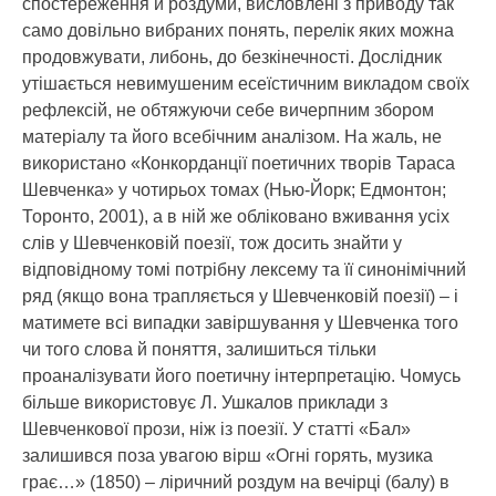
спостереження й роздуми, висловлені з приводу так
само довільно вибраних понять, перелік яких можна
продовжувати, либонь, до безкінечності. Дослідник
утішається невимушеним есеїстичним викладом своїх
рефлексій, не обтяжуючи себе вичерпним збором
матеріалу та його всебічним аналізом. На жаль, не
використано «Конкорданції поетичних творів Тараса
Шевченка» у чотирьох томах (Нью-Йорк; Едмонтон;
Торонто, 2001), а в ній же обліковано вживання усіх
слів у Шевченковій поезії, тож досить знайти у
відповідному томі потрібну лексему та її синонімічний
ряд (якщо вона трапляється у Шевченковій поезії) – і
матимете всі випадки завіршування у Шевченка того
чи того слова й поняття, залишиться тільки
проаналізувати його поетичну інтерпретацію. Чомусь
більше використовує Л. Ушкалов приклади з
Шевченкової прози, ніж із поезії. У статті «Бал»
залишився поза увагою вірш «Огні горять, музика
грає…» (1850) – ліричний роздум на вечірці (балу) в