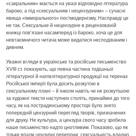
«сакральним» мається на увазі відповідно література
бароко, а під «сексуальним і нецензурним» – сучасні
явища «імморального» постмодернізму. Насправді це
не так. Сексуальне й нецензурне в рецензованій
книжці пов’язані насамперед із бароко, хоча це для
невтаємничого читача може видатися несподіваним і
дивним.
Уважні вгляди в українське та російське письменство
XVIII ст. показують, що певна частина тодішньої
літературної й напівлітературної продукції на теренах
Російської імперії була досить розкутою в
сексуальному плані – й інколи навіть чи не розкутішою
за художні тексти наступних століть, принаймні до того
часу, як на пострадянському просторі було знято
попередній цензурний перегляд творів, призначених
для друку. Не культура, а цензура свого часу зробила
наше письменство надто цнотливим. Показово, що як
тільки впали цензурні перепони, сексуальність владно