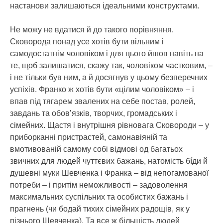
настанови залишаються ідеальними конструктами.
Не можу не вдатися й до такого порівняння.
Сковорода понад усе хотів бути вільним і
самодостатнім чоловіком і для цього йшов навіть на
те, щоб залишатися, скажу так, чоловіком частковим, –
і не тільки був ним, а й досягнув у цьому безперечних
успіхів. Франко ж хотів бути «цілим чоловіком» – і
впав під тягарем звалених на себе постав, ролей,
завдань та обов’язків, творчих, громадських і
сімейних. Щастя і внутрішня рівновага Сковороди – у
приборканні пристрастей, самонавіяній та
вмотивованій самому собі відмові од багатьох
звичних для людей чуттєвих бажань, натомість бíди й
душевні муки Шевченка і Франка – від непогамованої
потреби – і притім неможливості – задоволення
максимальних суспільних та особистих бажань і
прагнень (чи бодай тихих сімейних радощів, як у
пізнього Шевченка). Та все ж більшість людей