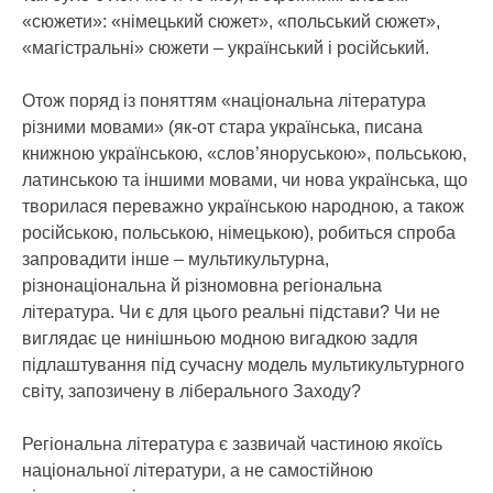
«сюжети»: «німецький сюжет», «польський сюжет»,
«магістральні» сюжети – український і російський.
Отож поряд із поняттям «національна література
різними мовами» (як-от стара українська, писана
книжною українською, «слов’яноруською», польською,
латинською та іншими мовами, чи нова українська, що
творилася переважно українською народною, а також
російською, польською, німецькою), робиться спроба
запровадити інше – мультикультурна,
різнонаціональна й різномовна регіональна
література. Чи є для цього реальні підстави? Чи не
виглядає це нинішньою модною вигадкою задля
підлаштування під сучасну модель мультикультурного
світу, запозичену в ліберального Заходу?
Регіональна література є зазвичай частиною якоїсь
національної літератури, а не самостійною