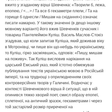
вжито у згаданому вірші Шевченка: «Творили б, лежа,
епопею, / <…> / Та все б гекзаметри плели, / Та на
горище б однесли / Мишам на снідання») означає
писати намарно. У такому значенні (в дещо іншому
мовному варіанті) його вжив Шевченків сучасник і
товариш Пантелеймон Куліш. Василь Маслов-Стокіз
згадував, що коли запитав Куліша, який доживав віку
в Мотронівці, чи пише він що-небудь по-українському,
то Куліш, гірко засміявшись, одповів: «Пишу, мишам
на поживу». Так Куліш висловив нарікання на
царський Емський указ, який істотно обмежував
публікування текстів українською мовою в Російській
імперії, та на труднощі з оприлюдненням своїх
контроверсійних творів у Галичині. Водночас у
контексті Шевченкового вірша й ситуації, що в ній
опинився тяжко хворий поет, смисл образу епопеї,
сплетеної, на античний зразок, гекзаметрами і через
той застарілий розмір приреченої на