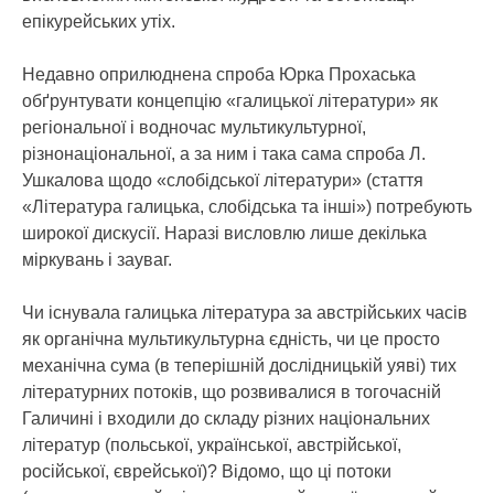
епікурейських утіх.
Недавно оприлюднена спроба Юрка Прохаська
обґрунтувати концепцію «галицької літератури» як
регіональної і водночас мультикультурної,
різнонаціональної, а за ним і така сама спроба Л.
Ушкалова щодо «слобідської літератури» (стаття
«Література галицька, слобідська та інші») потребують
широкої дискусії. Наразі висловлю лише декілька
міркувань і зауваг.
Чи існувала галицька література за австрійських часів
як органічна мультикультурна єдність, чи це просто
механічна сума (в теперішній дослідницькій уяві) тих
літературних потоків, що розвивалися в тогочасній
Галичині і входили до складу різних національних
літератур (польської, української, австрійської,
російської, єврейської)? Відомо, що ці потоки