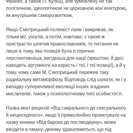
Франко, а також П. Куліш), але зумовлену не так
політичною, ідеологічною чи церковною кон’юнктурою,
як внутрішнім саморозвитком.
Якщо Смотрицький-полеміст лаяв і викривав, як
тільки міг, уніатів, а потім, навпаки, з такою ж
пристрастю шпетив православників, то питання не
лише в тому, яка позиція була історично
перспективніша, вигідніша для нації (зрештою, й досі
наводять аргументи на користь і тої, і тої позиції), а й у
тому, чому саме М. Смотрицький пережив таку
радикальну метаморфозу. Відповідь слід шукати, як і у
випадку суперечливої еволюції інших згаданих
мислителів, також у психологічному типі особистості.
Назва моєї рецензії «Від сакрального до сексуального
й нецензурного», якщо її прямолінійно проектувати на
назву книжки «Від бароко до постмодерну», може
вводити в оману: декому здаватиметься, що під