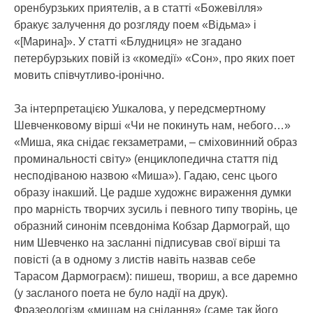
оренбурзьких приятелів, а в статті «Божевілля»
бракує залучення до розгляду поем «Відьма» і
«[Марина]». У статті «Блудниця» не згадано
петербурзьких повій із «комедії» «Сон», про яких поет
мовить співчутливо-іронічно.
За інтерпретацією Ушкалова, у передсмертному
Шевченковому вірші «Чи не покинуть нам, небого…»
«Миша, яка снідає гекзаметрами, – сміховинний образ
проминальності світу» (енциклопедична стаття під
несподіваною назвою «Миша»). Гадаю, сенс цього
образу інакший. Це радше художнє вираження думки
про марність творчих зусиль і певного типу творінь, це
образний синонім псевдоніма Кобзар Дармограй, що
ним Шевченко на засланні підписував свої вірші та
повісті (а в одному з листів навіть назвав себе
Тарасом Дармограєм): пишеш, твориш, а все даремно
(у засланого поета не було надії на друк).
Фразеологізм «мишам на снідання» (саме так його