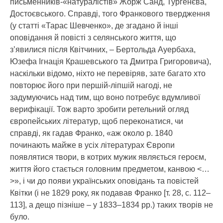
письменників-«натуралістів» Жорж Санд, Тургенєва,
Достоєвського. Справді, того Франкового твердження
(у статті «Тарас Шевченко», де згадано й інші
оповідання й повісті з селянського життя, що
з’явилися після Квітчиних, – Бертольда Ауербаха,
Юзефа Ігнація Крашевського та Дмитра Григоровича),
наскільки відомо, ніхто не перевіряв, зате багато хто
повторює його при першій-ліпшій нагоді, не
задумуючись над тим, що воно потребує вдумливої
верифікації. Тож варто зробити ретельний огляд
європейських літератур, щоб переконатися, чи
справді, як гадав Франко, «аж около р. 1840
починають майже в усіх літературах Європи
появлятися твори, в котрих мужик являється героєм,
життя його стається головним предметом, канвою <…
>», і чи до появи українських оповідань та повістей
Квітки (і не 1829 року, як подавав Франко [т. 28, с. 112–
113], а дещо пізніше – у 1833–1834 рр.) таких творів не
було.