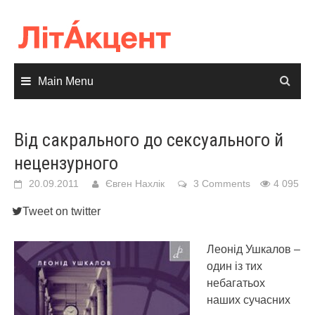
Skip
to
content
Main Menu
Від сакрального до сексуального й
нецензурного
20.09.2011
Євген Нахлік
3 Comments
4 095
Tweet on twitter
Леонід Ушкалов –
один із тих
небагатьох
наших сучасних