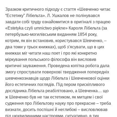
Зразком критичного підходу є стаття «Шевченко читає
“Естетику” Лібельта». Л. Ушкалов не полінувався
завдати собі труду ознайомитися в оригіналі з працею
«Estetyka czyli umnictwo piękne» Кароля Лібельта (за
петербузько-могилівським виданням 1854 року,
котрим, як він встановив, користувався Шевченко, –
два томи у трьох книжках), щоб з’ясувати, що в цих
книжках міг читати наш поет і про які конкретно
міркування польського філософа він висловив
критичні зауваження. Проведена копітка робота дала
змогу спростувати поверхові твердження попередніх
шевченкознавців щодо Лібельта і Шевченкової оцінки
його естетичних поглядів. Під пером прискіпливого
дослідника Лібельта реабілітовано, а Шевченка… що
ж Шевченко був не так естетиком, як митцем і свої
судження про Лібельтову науку про прекрасне – треба
визнати, досить поспішні й неглибокі – висловлював
під цюхвилинними настроями, ситуативно, в тих