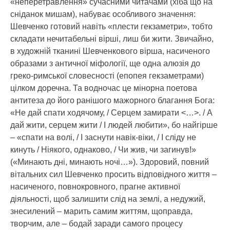
«неперетравлення» сучасними читачами (хіба що на
сніданок мишам), набуває особливого значення:
Шевченко готовий навіть «плести гекзаметри», тобто
складати нечитабельні вірші, лиш би жити. Звичайно,
в художній тканині Шевченкового вірша, насиченого
образами з античної міфології, ще одна алюзія до
греко-римської словесності (епопея гекзаметрами)
цілком доречна. Та водночас це мінорна поетова
антитеза до його ранішого мажорного благання Бога:
«Не дай спати ходячому, / Серцем замирати <…>. / А
дай жити, серцем жити / І людей любити», бо найгірше
– «спати на волі, / І заснути навік-віки, / І сліду не
кинуть / Ніякого, однаково, / Чи жив, чи загинув!»
(«Минають дні, минають ночі…»). Здоровий, повний
вітальних сил Шевченко просить відповідного життя –
насиченого, повнокровного, прагне активної
діяльності, щоб залишити слід на землі, а недужий,
знесилений – марить самим життям, щоправда,
творчим, але – бодай заради самого процесу