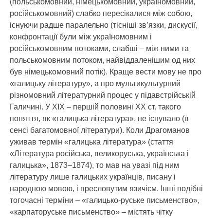
(польськомовний, німецькомовний, україномовний,
російськомовний) слабко пересікалися між собою,
існуючи радше паралельно (тісніші зв’язки, дискусії,
конфронтації були між україномовним і
російськомовним потоками, слабші – між ними та
польськомовним потоком, найвіддаленішим од них
був німецькомовний потік). Краще вести мову не про
«галицьку літературу», а про мультикультурний
різномовний літературний процес у підавстрійській
Галичині. У ХІХ – першій половині ХХ ст. такого
поняття, як «галицька література», не існувало (в
сенсі багатомовної літератури). Коли Драгоманов
уживав термін «галицька література» (стаття
«Література російська, великоруська, українська і
галицька», 1873–1874), то мав на увазі під ним
літературу лише галицьких українців, писану і
народною мовою, і пресловутим язичієм. Інші подібні
тогочасні терміни – «галицько-руське письменство»,
«карпаторуське письменство» – містять чітку