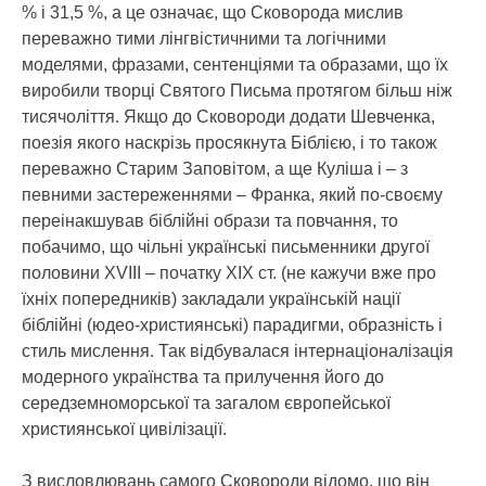
% і 31,5 %, а це означає, що Сковорода мислив
переважно тими лінгвістичними та логічними
моделями, фразами, сентенціями та образами, що їх
виробили творці Святого Письма протягом більш ніж
тисячоліття. Якщо до Сковороди додати Шевченка,
поезія якого наскрізь просякнута Біблією, і то також
переважно Старим Заповітом, а ще Куліша і – з
певними застереженнями – Франка, який по-своєму
переінакшував біблійні образи та повчання, то
побачимо, що чільні українські письменники другої
половини XVIII – початку ХІХ ст. (не кажучи вже про
їхніх попередників) закладали українській нації
біблійні (юдео-християнські) парадигми, образність і
стиль мислення. Так відбувалася інтернаціоналізація
модерного українства та прилучення його до
середземноморської та загалом європейської
християнської цивілізації.
З висловлювань самого Сковороди відомо, що він