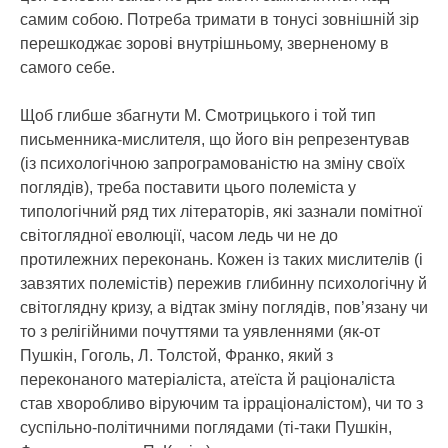
самим собою. Потреба тримати в тонусі зовнішній зір
перешкоджає зорові внутрішньому, зверненому в
самого себе.
Щоб глибше збагнути М. Смотрицького і той тип
письменника-мислителя, що його він репрезентував
(із психологічною запрограмованістю на зміну своїх
поглядів), треба поставити цього полеміста у
типологічний ряд тих літераторів, які зазнали помітної
світоглядної еволюції, часом ледь чи не до
протилежних переконань. Кожен із таких мислителів (і
завзятих полемістів) пережив глибинну психологічну й
світоглядну кризу, а відтак зміну поглядів, пов’язану чи
то з релігійними почуттями та уявленнями (як-от
Пушкін, Гоголь, Л. Толстой, Франко, який з
переконаного матеріаліста, атеїста й раціоналіста
став хворобливо віруючим та ірраціоналістом), чи то з
суспільно-політичними поглядами (ті-таки Пушкін,