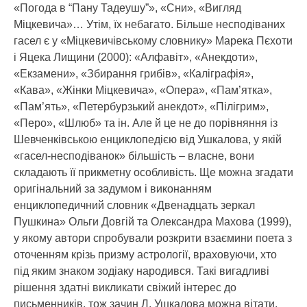
«Погода в “Пану Тадеушу”», «Сни», «Вигляд
Міцкевича»… Утім, їх небагато. Більше несподіваних
гасел є у «Міцкевичівському словнику» Марека Пєхоти
і Яцека Лищини (2000): «Алфавіт», «Анекдоти»,
«Екзамени», «Збирання грибів», «Каліграфія»,
«Кава», «Жінки Міцкевича», «Опера», «Пам’ятка»,
«Пам’ять», «Петербурзький анекдот», «Пілігрим»,
«Перо», «Шлюб» та ін. Але й це не до порівняння із
Шевченківською енциклопедією від Ушкалова, у якій
«гасел-несподіванок» більшість – власне, вони
складають її прикметну особливість. Ще можна згадати
оригінальний за задумом і виконанням
енциклопедичний словник «Двенадцать зеркал
Пушкина» Ольги Довгій та Олександра Махова (1999),
у якому автори спробували розкрити взаємини поета з
оточенням крізь призму астрології, враховуючи, хто
під яким знаком зодіаку народився. Такі вигадливі
рішення здатні викликати свіжий інтерес до
письменників, тож зачин Л. Ушкалова можна вітати,