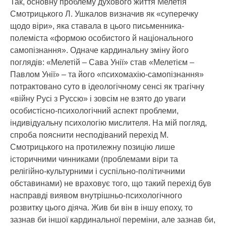
Так, основну проблему духового життя Мелетія
Смотрицького Л. Ушкалов визначив як «суперечку
щодо віри», яка ставала в цього письменника-
полеміста «формою особистого й національного
самопізнання». Одначе кардинальну зміну його
поглядів: «Мелетій – Сава Унії» став «Мелетієм –
Павлом Унії» – та його «психомахію-самопізнання»
потрактовано суто в ідеологічному сенсі як трагічну
«війну Русі з Руссю» і зовсім не взято до уваги
особистісно-психологічний аспект проблеми,
індивідуальну психологію мислителя. На мій погляд,
спроба пояснити несподіваний перехід М.
Смотрицького на протилежну позицію лише
історичними чинниками (проблемами віри та
релігійно-культурними і суспільно-політичними
обставинами) не враховує того, що такий перехід був
насправді виявом внутрішньо-психологічного
розвитку цього діяча. Жив би він в іншу епоху, то
зазнав би іншої кардинальної переміни, але зазнав би,