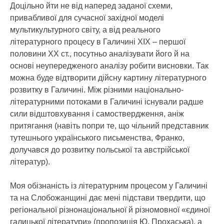
Доцільно йти не від наперед заданої схеми,
привабливої для сучасної західної моделі
мультикультурного світу, а від реального
літературного процесу в Галичині ХІХ – першої
половини ХХ ст., посутньо аналізувати його й на
основі неупередженого аналізу робити висновки. Так
можна буде відтворити дійсну картину літературного
розвитку в Галичині. Між різними національно-
літературними потоками в Галичині існували радше
сили відштовхування і самоствердження, аніж
притягання (навіть попри те, що чільний представник
тутешнього українського письменства, Франко,
долучався до розвитку польської та австрійської
літератур).
Моя обізнаність із літературним процесом у Галичині
та на Слобожанщині дає мені підстави твердити, що
регіональної різнонаціональної й різномовної «єдиної
галицької літератури» (пропозиція Ю. Прохаська), а