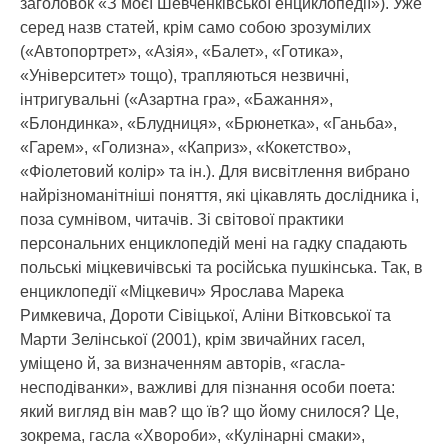
заголовок «З моєї Шевченківської енциклопедії»). Уже
серед назв статей, крім само собою зрозумілих
(«Автопортрет», «Азія», «Балет», «Готика»,
«Університет» тощо), трапляються незвичні,
інтригувальні («Азартна гра», «Бажання»,
«Блондинка», «Блудниця», «Брюнетка», «Ганьба»,
«Гарем», «Голизна», «Каприз», «Кокетство»,
«Фіолетовий колір» та ін.). Для висвітлення вибрано
найрізноманітніші поняття, які цікавлять дослідника і,
поза сумнівом, читачів. Зі світової практики
персональних енциклопедій мені на гадку спадають
польські міцкевичівські та російська пушкінська. Так, в
енциклопедії «Міцкевич» Ярослава Марека
Римкевича, Дороти Сівіцької, Аліни Вітковської та
Марти Зелінської (2001), крім звичайних гасел,
уміщено й, за визначенням авторів, «гасла-
несподіванки», важливі для пізнання особи поета:
який вигляд він мав? що їв? що йому снилося? Це,
зокрема, гасла «Хвороби», «Кулінарні смаки»,