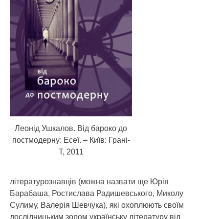
Леонід Ушкалов. Від бароко до
постмодерну: Есеї. – Київ: Грані-
Т, 2011
літературознавців (можна назвати ще Юрія
Барабаша, Ростислава Радишевського, Миколу
Сулиму, Валерія Шевчука), які охоплюють своїм
дослідницьким зором українську літературу від