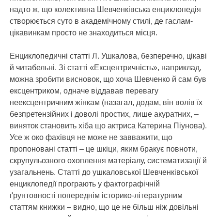
надто ж, що колективна Шевченківська енциклопедія
створюється суто в академічному стилі, де гаслам-
цікавинкам просто не знаходиться місця.
Енциклопедичні статті Л. Ушкалова, безперечно, цікаві
й читабельні. Зі статті «Ексцентричність», наприклад,
можна зробити висновок, що хоча Шевченко й сам був
ексцентриком, одначе віддавав перевагу
неексцентричним жінкам (назагал, додам, він волів їх
безпретензійних і доволі простих, лише акуратних, –
виняток становить хіба що актриса Катерина Піунова).
Усе ж око фахівця не може не завважити, що
пропоновані статті – це шкіци, яким бракує повноти,
скрупульозного охоплення матеріалу, систематизації й
узагальнень. Статті до ушкаловської Шевченківської
енциклопедії програють у фактографічній
ґрунтовності попереднім історико-літературним
статтям книжки – видно, що це не більш ніж довільні