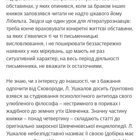
обставинах, у яких опинився, коли за браком інших
книжок заповзявся читати не надто цікавого йому
Лібельта. Звідси ще один урок для літературознавців:
треба конче враховувати конкретні життєві обставини,
за яких з’явилися ті чи ті письменницькі
висловлювання, і не поширювати беззастережно
наявних у них міркувань, що мають не раз
ситуативний характер, на весь період діяльності
письменника, не вважати їх остаточними.
Не знаю, чи з інтересу до інакшості, чи з бажання
одпочити від Сковороди, Л. Ушкалов досить ґрунтовно
взявся за студіювання психологічного антипода свого
улюбленого філософа – нестримного в поривах і
жадібного до земних утіх Шевченка. Значну частину
книжки – понад четвертину – складають статті до
оригінально закроєної Шевченківської енциклопедії. Л.
Ушкалов небезпідставно називає її своєю (добірка має