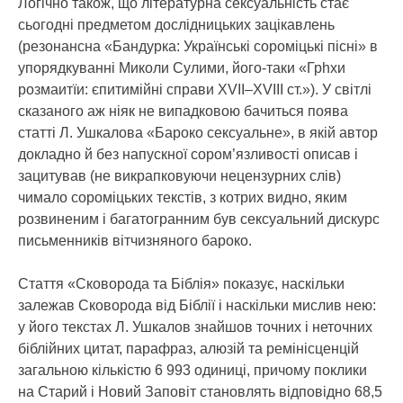
Логічно також, що літературна сексуальність стає
сьогодні предметом дослідницьких зацікавлень
(резонансна «Бандурка: Українські сороміцькі пісні» в
упорядкуванні Миколи Сулими, його-таки «Грhхи
розмаитїи: єпитимійні справи XVII–XVIII ст.»). У світлі
сказаного аж ніяк не випадковою бачиться поява
статті Л. Ушкалова «Бароко сексуальне», в якій автор
докладно й без напускної сором’язливості описав і
зацитував (не викрапковуючи нецензурних слів)
чимало сороміцьких текстів, з котрих видно, яким
розвиненим і багатогранним був сексуальний дискурс
письменників вітчизняного бароко.
Стаття «Сковорода та Біблія» показує, наскільки
залежав Сковорода від Біблії і наскільки мислив нею:
у його текстах Л. Ушкалов знайшов точних і неточних
біблійних цитат, парафраз, алюзій та ремінісценцій
загальною кількістю 6 993 одиниці, причому поклики
на Старий і Новий Заповіт становлять відповідно 68,5