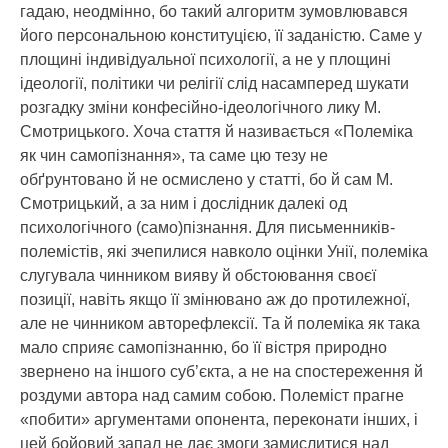
гадаю, неодмінно, бо такий алгоритм зумовлювався
його персональною конституцією, її заданістю. Саме у
площині індивідуальної психології, а не у площині
ідеології, політики чи релігії слід насамперед шукати
розгадку зміни конфесійно-ідеологічного лику М.
Смотрицького. Хоча стаття й називається «Полеміка
як чин самопізнання», та саме цю тезу не
обґрунтовано й не осмислено у статті, бо й сам М.
Смотрицький, а за ним і дослідник далекі од
психологічного (само)пізнання. Для письменників-
полемістів, які зчепилися навколо оцінки Унії, полеміка
слугувала чинником вияву й обстоювання своєї
позиції, навіть якщо її змінювано аж до протилежної,
але не чинником авторефлексії. Та й полеміка як така
мало сприяє самопізнанню, бо її вістря природно
звернено на іншого суб’єкта, а не на спостереження й
роздуми автора над самим собою. Полеміст прагне
«побити» аргументами опонента, переконати інших, і
цей бойовий запал не дає змоги замислитися над