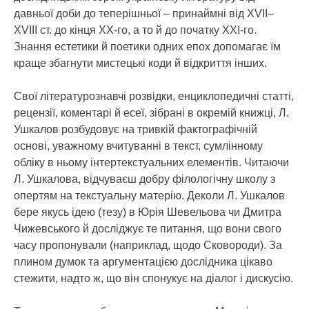
давньої доби до теперішньої – принаймні від XVII–
XVIII ст. до кінця ХХ-го, а то й до початку ХХІ-го.
Знання естетики й поетики одних епох допомагає їм
краще збагнути мистецькі коди й відкриття інших.
Свої літературознавчі розвідки, енциклопедичні статті,
рецензії, коментарі й есеї, зібрані в окремій книжці, Л.
Ушкалов розбудовує на тривкій фактографічній
основі, уважному вчитуванні в текст, сумлінному
обліку в ньому інтертекстуальних елементів. Читаючи
Л. Ушкалова, відчуваєш добру філологічну школу з
опертям на текстуальну матерію. Деколи Л. Ушкалов
бере якусь ідею (тезу) в Юрія Шевельова чи Дмитра
Чижевського й досліджує те питання, що вони свого
часу пропонували (наприклад, щодо Сковороди). За
плином думок та аргументацією дослідника цікаво
стежити, надто ж, що він спонукує на діалог і дискусію.