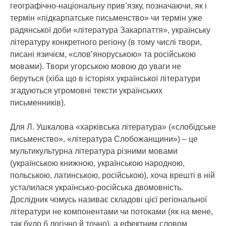
географічно-національну прив’язку, позначаючи, як і
термін «підкарпатське письменство» чи термін уже
радянської доби «література Закарпаття», українську
літературу конкретного регіону (в тому числі твори,
писані язичієм, «слов’яноруською» та російською
мовами). Твори угорською мовою до уваги не
беруться (хіба що в історіях української літератури
згадуються угромовні тексти українських
письменників).
Для Л. Ушкалова «харківська література» («слобідське
письменство», «література Слобожанщини») – це
мультикультурна література різними мовами
(українською книжною, українською народною,
польською, латинською, російською), хоча врешті в ній
усталилася українсько-російська двомовність.
Дослідник чомусь називає складові цієї регіональної
літератури не компонентами чи потоками (як на мене,
так було б логічно й точно), а ефектним словом