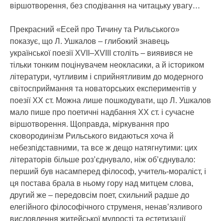
віршотворення, без сподівання на читацьку увагу…
Прекрасний «Есей про Тичину та Рильського»
показує, що Л. Ушкалов – глибокий знавець
української поезії XVII–XVIII століть – виявився не
тільки тонким поцінувачем неокласики, а й істориком
літератури, чутливим і сприйнятливим до модерного
світосприймання та новаторських експериментів у
поезії ХХ ст. Можна лише пошкодувати, що Л. Ушкалов
мало пише про поетичні надбання ХХ ст. і сучасне
віршотворення. Щоправда, міркування про
сковородинізм Рильського видаються хоча й
небезпідставними, та все ж дещо натягнутими: цих
літераторів більше роз’єднувало, ніж об’єднувало:
перший був насамперед філософ, учитель-мораліст, і
ця постава брала в ньому гору над митцем слова,
другий же – передовсім поет, схильний радше до
елегійного філософічного струменя, ненав’язливого
висловлення житейської мудрості та естетизації