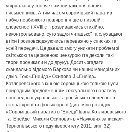
увірвалася у творче самовираження наших
письменників. А тим часом сороміцький наратив
набув неабиякого поширення ще в низовій
словесності XVIII ст., розвиваючись стихійно,
неконтрольовано, суто задля читацької та слухацької
втіхи і розповсюджуючись переважно у списках та
усній передачі. Це давало змогу уникати проблем зі
світською та церковною цензурою (та деколи такі
твори проникали й до друку). Досить згадати
скандально відомого Баркова чи наших мандрівних
дяків. Тож «Енейда» Осипова й «Енеїда»
Котляревського з їхньою сороміцькою топікою були
природним продовженням сексуального наративу
попередньої української та російської словесності –
літературної та фольклорної (див. мою розвідку
«Сороміцький наратив в “Енеїді” Івана Котляревського
та “Енейде” Миколи Осипова» в «Наукових записках»
Тернопільського педуніверситету, 2011, вип. 32).