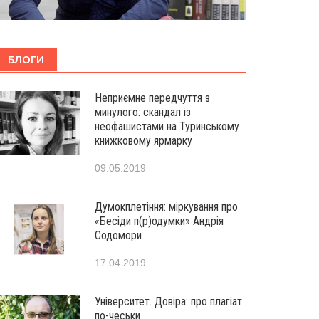
БЛОГИ
Неприємне передчуття з
минулого: скандал із
неофашистами на Туринському
книжковому ярмарку
09.05.2019
Думокплетіння: міркування про
«Бесіди п(р)одумки» Андрія
Содомори
17.04.2019
Університет. Довіра: про плагіат
по-чеськи