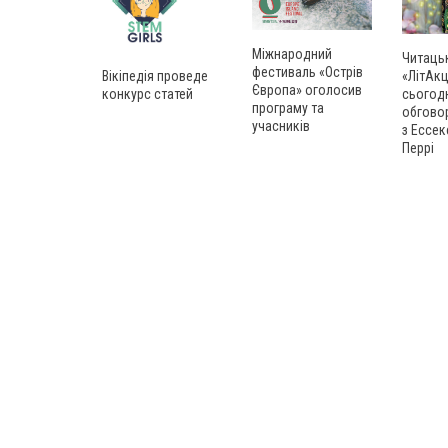
Міжнародний
Читаць
фестиваль «Острів
Вікіпедія проведе
«ЛітАкц
Європа» оголосив
конкурс статей
сьогод
програму та
обгово
учасників
з Ессек
Перрі