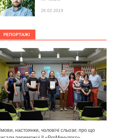
26.02.2019
РЕПОРТАЖІ
Змови, настоянки, чоловічі сльози: про що
писали переможці ІІ «ProМинулого»