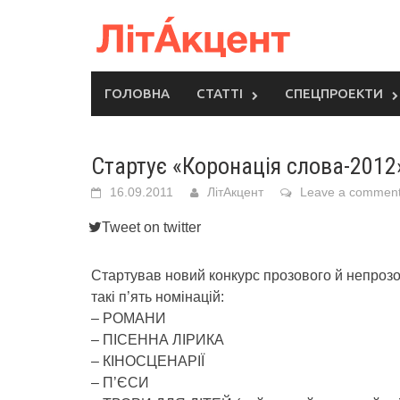
Skip
to
content
ГОЛОВНА
СТАТТІ
СПЕЦПРОЕКТИ
Стартує «Коронація слова-2012
16.09.2011
ЛітАкцент
Leave a commen
Tweet on twitter
Стартував новий конкурс прозового й непрозо
такі п’ять номінацій:
– РОМАНИ
– ПІСЕННА ЛІРИКА
– КІНОСЦЕНАРІЇ
– П’ЄСИ