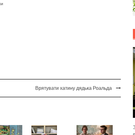
ки
Врятувати хатину дядька Роальда