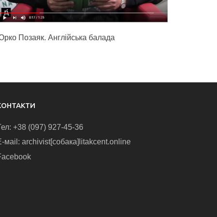
Юрко Позаяк. Англійська балада
КОНТАКТИ
Тел: +38 (097) 927-45-36
-маіl: archivist[собака]litakcent.online
Facebook