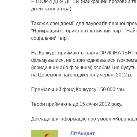
– ТВОРИ ДЛЯ ДІТЕЙ (найкращий прозовий твір,
дітей та юнацтва).
Також є спецпремії для лауреатів першої премі
“Найкращий історико-патріотичний твір”, “Най
соціальний твір”.
На Конкурс приймають тільки ОРИГІНАЛЬНІ тво
фільмувалися, не оприлюднювалися (зокрема ч
(юридичним або фізичним) особам і не будуть
на Церемонії нагородження у червні 2012 р.
Преміальний фонд Конкурсу 150 000 грн.
Твори приймають до 15 січня 2012 року.
Докладнішу інформацію про умови «Коронації 
ЛітАкцент