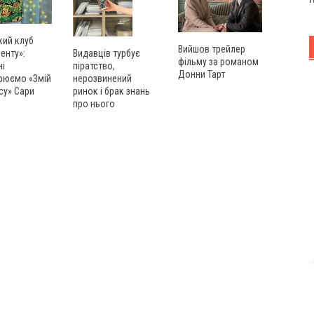
кий клуб
Вийшов трейлер
енту»:
Видавців турбує
фільму за романом
ні
піратство,
Донни Тарт
рюємо «Змій
нерозвинений
су» Сари
ринок і брак знань
про нього