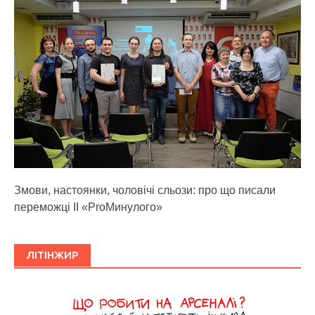
Змови, настоянки, чоловічі сльози: про що писали
переможці ІІ «ProМинулого»
ЛІТІНЖИР