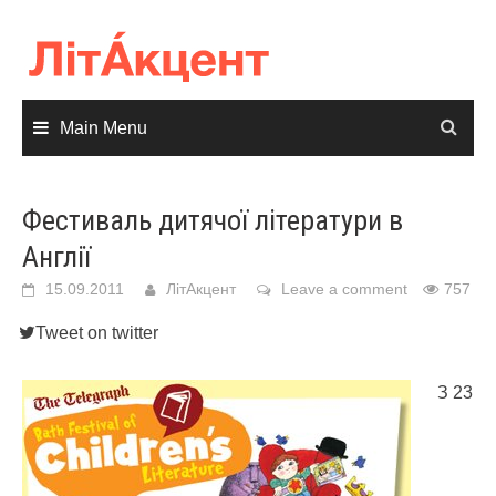
Skip
to
content
Main Menu
Фестиваль дитячої літератури в
Англії
15.09.2011
ЛітАкцент
Leave a comment
757
Tweet on twitter
З 23