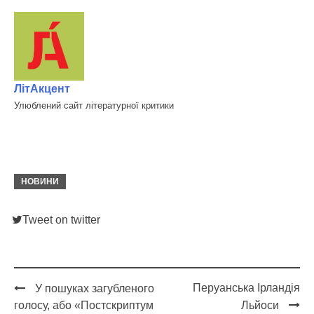
ЛітАкцент
Улюблений сайт літературної критики
НОВИНИ
Tweet on twitter
Перуанська Ірландія
У пошуках загубленого
Post
голосу, або «Постскриптум
Льйоси