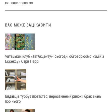
navigation
ненаписаного»
ВАС МОЖЕ ЗАЦІКАВИТИ
Читацький клуб «ЛітАкценту»: сьогодні обговорюємо «Змій з
Ессексу» Сари Перрі
Видавців турбує піратство, нерозвинений ринок і брак знань
про нього