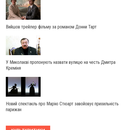
Вийшов трейлер фільму за романом Донни Тарт
У Миколаєві пропонують назвати вулицю на честь Дмитра
Креміня
Новий спектакль про Марію Стюарт завойовує прихильність
парижан