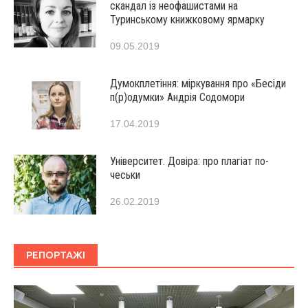
скандал із неофашистами на
Туринському книжковому ярмарку
09.05.2019
Думокплетіння: міркування про «Бесіди
п(р)одумки» Андрія Содомори
17.04.2019
Університет. Довіра: про плагіат по-
чеськи
26.02.2019
РЕПОРТАЖІ