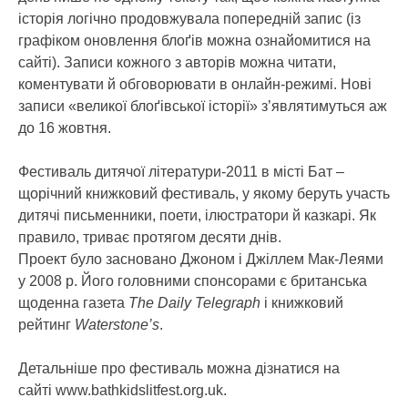
історія логічно продовжувала попередній запис (із
графіком оновлення блоґів можна ознайомитися на
сайті). Записи кожного з авторів можна читати,
коментувати й обговорювати в онлайн-режимі. Нові
записи «великої блоґівської історії» з’являтимуться аж
до 16 жовтня.
Фестиваль дитячої літератури-2011 в місті Бат –
щорічний книжковий фестиваль, у якому беруть участь
дитячі письменники, поети, ілюстратори й казкарі. Як
правило, триває протягом десяти днів.
Проект було засновано Джоном і Джіллем Мак-Леями
у 2008 р. Його головними спонсорами є британська
щоденна газета
The Daily Telegraph
і книжковий
рейтинг
Waterstone’s
.
Детальніше про фестиваль можна дізнатися на
сайті www.bathkidslitfest.org.uk.