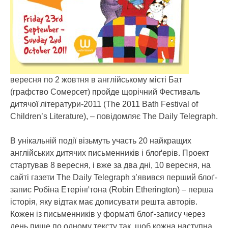
вересня по 2 жовтня в англійському місті Бат
(графство Сомерсет) пройде щорічний Фестиваль
дитячої літератури-2011 (The 2011 Bath Festival of
Children’s Literature)
, – повідомляє The Daily Telegraph.
В унікальній події візьмуть участь 20 найкращих
англійських дитячих письменників і блоґерів. Проект
стартував 8 вересня, і вже за два дні, 10 вересня, на
сайті газети The Daily Telegraph з’явився перший блоґ-
запис Робіна Етерінґтона (Robin Etherington) – перша
історія, яку відтак має дописувати решта авторів.
Кожен із письменників у форматі блоґ-запису через
день пише по одному тексту так, щоб кожна наступна