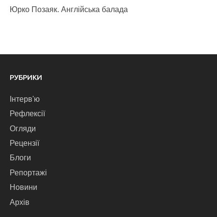
Юрко Позаяк. Англійська балада
РУБРИКИ
Інтерв'ю
Рефлексії
Огляди
Рецензії
Блоги
Репортажі
Новини
Архів