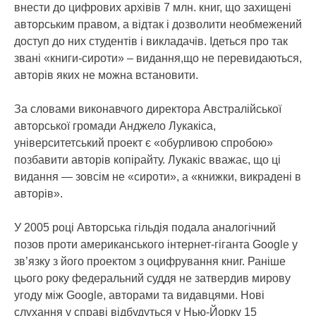
внести до цифрових архівів 7 млн. книг, що захищені
авторським правом, а відтак і дозволити необмежений
доступ до них студентів і викладачів. Ідеться про так
звані «книги-сироти» – видання,що не перевидаються,
авторів яких не можна встановити.
За словами виконавчого директора Австралійської
авторської громади Анджело Лукакіса,
університетський проект є «обурливою спробою»
позбавити авторів копірайту. Лукакіс вважає, що ці
видання — зовсім не «сироти», а «книжки, викрадені в
авторів».
У 2005 році Авторська гільдія подала аналогічний
позов проти американського інтернет-гіганта Google у
зв’язку з його проектом з оцифрування книг. Раніше
цього року федеральний суддя не затвердив мирову
угоду між Google, авторами та видавцями. Нові
слухання у справі відбудуться у Нью-Йорку 15