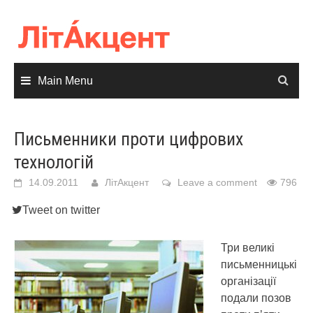
Skip
to
content
Main Menu
Письменники проти цифрових
технологій
14.09.2011
ЛітАкцент
Leave a comment
796
Tweet on twitter
Три великі
письменницькі
організації
подали позов