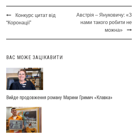
Австрія – Януковичу: «З
Конкурс цитат від
Post
нами такого робити не
“Коронації”
navigation
можна»
ВАС МОЖЕ ЗАЦІКАВИТИ
Вийде продовження роману Марини Гримич «Клавка»