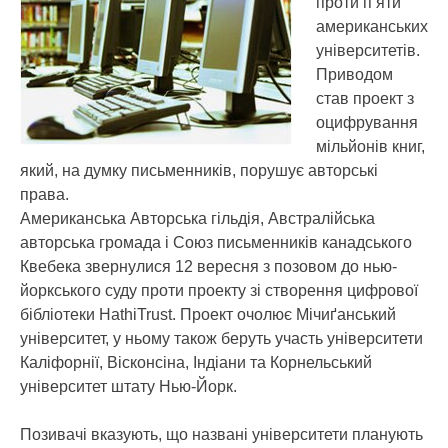
проти п’яти
американських
університетів.
Приводом
став проект з
оцифрування
мільйонів книг,
який, на думку письменників, порушує авторські
права.
Американська Авторська гільдія, Австралійська
авторська громада і Союз письменників канадського
Квебека звернулися 12 вересня з позовом до нью-
йоркського суду проти проекту зі створення цифрової
бібліотеки HathiTrust. Проект очолює Мічиґанський
університет, у ньому також беруть участь університети
Каліфорнії, Вісконсіна, Індіани та Корнельський
університет штату Нью-Йорк.
Позивачі вказують, що названі університети планують