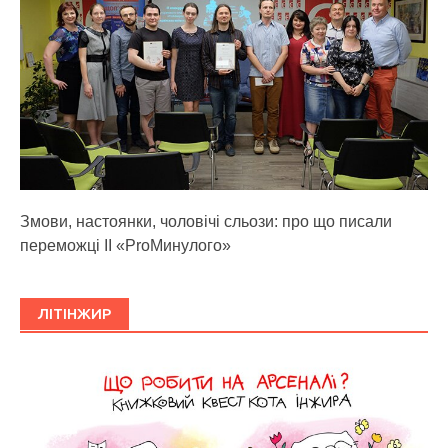
Змови, настоянки, чоловічі сльози: про що писали
переможці ІІ «ProМинулого»
ЛІТІНЖИР