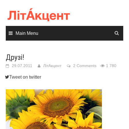
Skip
to
content
Main Menu
Друзі!
29.07.2011
ЛітАкцент
2 Comments
1 780
Tweet on twitter