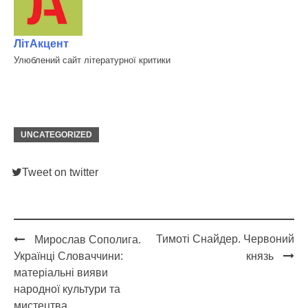
ЛітАкцент
Улюблений сайт літературної критики
UNCATEGORIZED
Tweet on twitter
Тимоті Снайдер. Червоний
Мирослав Сополига.
Post
Українці Словаччини:
князь
navigation
матеріальні вияви
народної культури та
мистецтва