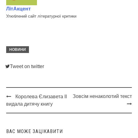
ЛітАкцент
Улюблений сайт літературної критики
НОВИНИ
Tweet on twitter
Зовсім ненаколотий текст
Королева Єлизавета II
Post
видала дитячу книгу
navigation
ВАС МОЖЕ ЗАЦІКАВИТИ