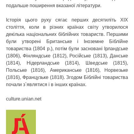
подальше поширення вказаної літератури.
Історія цього руху сягає перших десятиліть XIX
століття, коли в різних країнах світу утворилося
декілька національних біблійних товариств. Першими
були утворені Британське і Іноземне Біблійне
товариства (1804 р.), потім були засновані Ірландське
(1806), Фінляндське (1812), Російське (1813), Данське
(1814), Нідерландське (1814), Шведське (1815),
Польське (1816), Американське (1816), Норвезьке
(1816), Французьке (1818). Згодом Біблійні товариства
почали з`являтися і в інших країнах.
culture.unian.net