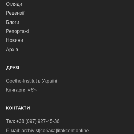
Огляди
Рецензії
Блоги
Репортажі
Новини
Архів
ДРУЗІ
Goethe-Institut в Україні
Книгарня «Є»
КОНТАКТИ
Тел: +38 (097) 927-45-36
E-маіl: archivist[собака]litakcent.online