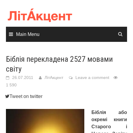
Skip
to
content
Main Menu
Біблія перекладена 2527 мовами
світу
26.07.2011
ЛітАкцент
Leave a comment
1 590
Tweet on twitter
Біблія або
окремі книги
Старого і