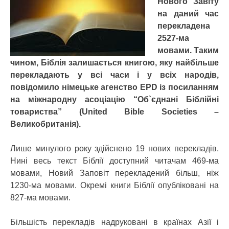
Нового Завіту
на даний час
перекладена
2527-ма
мовами. Таким
чином, Біблія залишається книгою, яку найбільше
перекладають у всі часи і у всіх народів,
повідомило німецьке агенство EPD із посиланням
на міжнародну асоціацію “Об`єднані Біблійні
товариства” (United Bible Societies –
Великобританія).
Лише минулого року здійснено 19 нових перекладів.
Нині весь текст Біблії доступний читачам 469-ма
мовами, Новий Заповіт перекладений більш, ніж
1230-ма мовами. Окремі книги Біблії опубліковані на
827-ма мовами.
Більшість перекладів надруковані в країнах Азії і