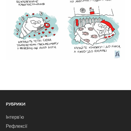
РУБРИКИ
Інтерв'ю
Рефлексії