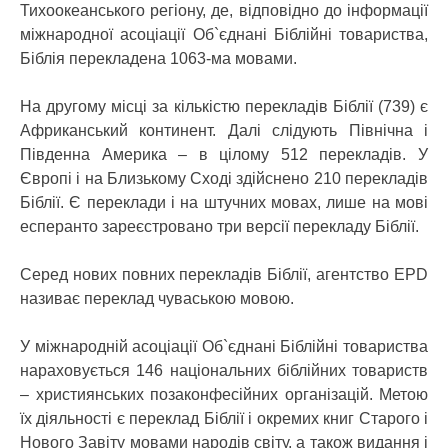
Тихоокеанського регіону, де, відповідно до інформації
міжнародної асоціації Об`єднані Біблійні товариства,
Біблія перекладена 1063-ма мовами.
На другому місці за кількістю перекладів Біблії (739) є
Африканський континент. Далі слідують Північна і
Південна Америка – в цілому 512 перекладів. У
Європі і на Близькому Сході здійснено 210 перекладів
Біблії. Є переклади і на штучних мовах, лише на мові
есперанто зареєстровано три версії перекладу Біблії.
Серед нових повних перекладів Біблії, агентство EPD
називає переклад чуваською мовою.
У міжнародній асоціації Об`єднані Біблійні товариства
нараховується 146 національних біблійних товариств
– християнських позаконфесійних організацій. Метою
їх діяльності є переклад Біблії і окремих книг Старого і
Нового Завіту мовами народів світу, а також видання і