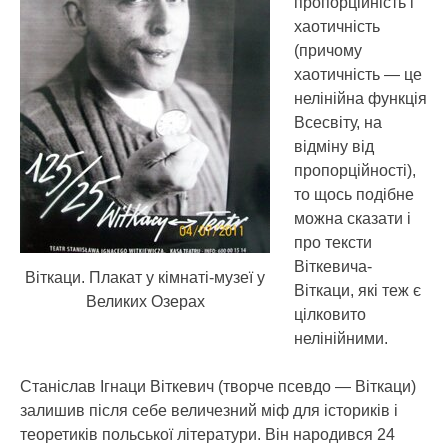
пропорційність і
хаотичність
(причому
хаотичність — це
нелінійна функція
Всесвіту, на
відміну від
пропорційності),
то щось подібне
можна сказати і
про тексти
Віткевича-
Віткаци. Плакат у кімнаті-музеї у
Віткаци, які теж є
Великих Озерах
цілковито
нелінійними.
Станіслав Ігнаци Віткевич (творче псевдо — Віткаци)
залишив після себе величезний міф для істориків і
теоретиків польської літератури. Він народився 24