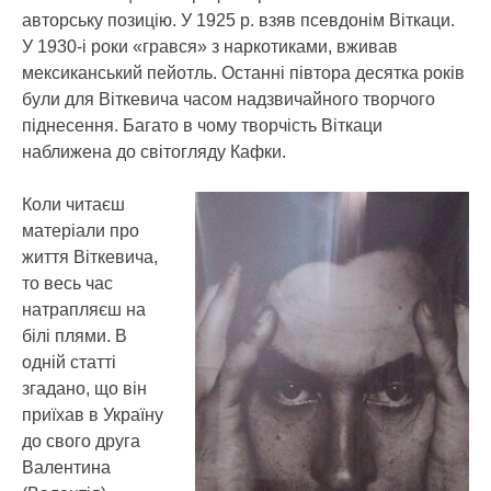
авторську позицію. У 1925 р. взяв псевдонім Віткаци.
У 1930-і роки «грався» з наркотиками, вживав
мексиканський пейотль. Останні півтора десятка років
були для Віткевича часом надзвичайного творчого
піднесення. Багато в чому творчість Віткаци
наближена до світогляду Кафки.
Коли читаєш
матеріали про
життя Віткевича,
то весь час
натрапляєш на
білі плями. В
одній статті
згадано, що він
приїхав в Україну
до свого друга
Валентина