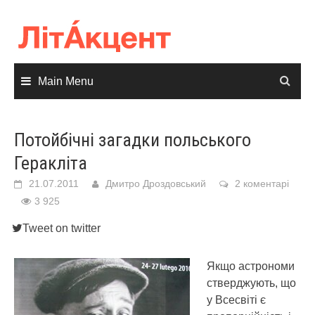
Skip
to
content
Main Menu
Потойбічні загадки польського
Геракліта
21.07.2011
Дмитро Дроздовський
2 коментарі
3 925
Tweet on twitter
Якщо астрономи
стверджують, що
у Всесвіті є