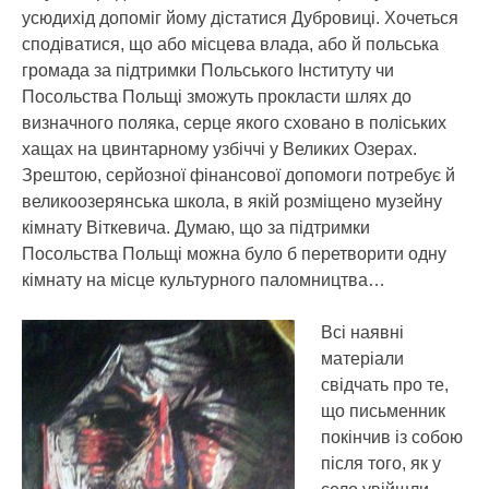
усюдихід допоміг йому дістатися Дубровиці. Хочеться
сподіватися, що або місцева влада, або й польська
громада за підтримки Польського Інституту чи
Посольства Польщі зможуть прокласти шлях до
визначного поляка, серце якого сховано в поліських
хащах на цвинтарному узбіччі у Великих Озерах.
Зрештою, серйозної фінансової допомоги потребує й
великоозерянська школа, в якій розміщено музейну
кімнату Віткевича. Думаю, що за підтримки
Посольства Польщі можна було б перетворити одну
кімнату на місце культурного паломництва…
Всі наявні
матеріали
свідчать про те,
що письменник
покінчив із собою
після того, як у