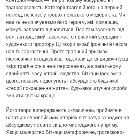
«онтологічним», — попри позірну абсурдність і
трагіфарсовість. Категорії трагедійного, на перший
погляд, не існує у творах польського модерніста. Ми
навіть не співчуваємо його героям, які, померши,
можуть запросто відновитися. Все там залежить від
волі автора, який також часто присутній усередині
художнього простору. Ці твори вкрай іронічні й часом
навіть саркастичні. Проте трагічний присмак
післясвічення відчуваєш тоді, коли до кінця дочитуєш
твір: трагічність є не в персонажах, а в загальному
сприйнятті часу, історії, людства. Віткаци іронізує з
цього, показує недолугість і абсурдність будь-якої
«теорії покращення життя», будь-якої штучної спроби
змінити світ на краще.
Його твори випереджають «класичне», прийняте в
багатьох європейських історіях літератур зародження
абсурдизму як світоглядно-мистецького напряму.
Якщо малярство Віткаци метафоричне, гротесково-