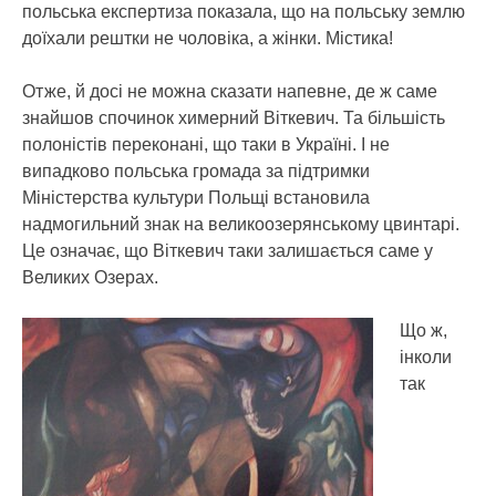
польська експертиза показала, що на польську землю
доїхали рештки не чоловіка, а жінки. Містика!
Отже, й досі не можна сказати напевне, де ж саме
знайшов спочинок химерний Віткевич. Та більшість
полоністів переконані, що таки в Україні. І не
випадково польська громада за підтримки
Міністерства культури Польщі встановила
надмогильний знак на великоозерянському цвинтарі.
Це означає, що Віткевич таки залишається саме у
Великих Озерах.
Що ж,
інколи
так