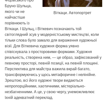
Фіцовського про
Бруно Шульца,
якого чи не
Віткаци. Автопортрет
найчастіше
порівнюють із
Віткаци. І Шульц, і Віткевич позначають той
світоглядний зсув у модерністському мистецтві, коли
тільки слова було замало для вираження художньої
візії. Для Віткевича художня форма уявно
співіснувала з просторовими формами. Художня
реальність, створена ним, — це образ, зафіксований у
певному просторі, певній позиції, на певній площині.
Перспектива для майстра важила вкрай багато,
трансформуючись у щось метафоричне і нелінійне.
Зрештою, всі його художні твори видаються
непропорційними, хаотичними, містеріально-
незбагненними. А це, у свою чергу, унеможливлює
їхній адекватний переклад.