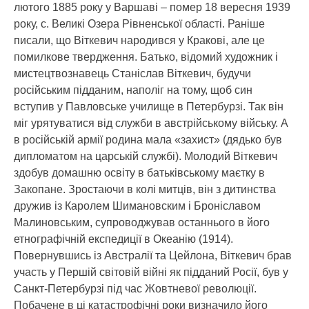
лютого 1885 року у Варшаві – помер 18 вересня 1939
року, с. Великі Озера Рівненської області. Раніше
писали, що Віткевич народився у Кракові, але це
помилкове твердження. Батько, відомий художник і
мистецтвознавець Станіслав Віткевич, будучи
російським підданим, наполіг на тому, щоб син
вступив у Павловське училище в Петербурзі. Так він
міг урятуватися від служби в австрійському війську. А
в російській армії родина мала «захист» (дядько був
дипломатом на царській службі). Молодий Віткевич
здобув домашню освіту в батьківському маєтку в
Закопане. Зростаючи в колі митців, він з дитинства
дружив із Каролем Шимановским і Броніславом
Малиновським, супроводжував останнього в його
етнографічній експедиції в Океанію (1914).
Повернувшись із Австралії та Цейлона, Віткевич брав
участь у Першій світовій війні як підданий Росії, був у
Санкт-Петербурзі під час Жовтневої революції.
Побачене в ці катастрофічні роки визначило його