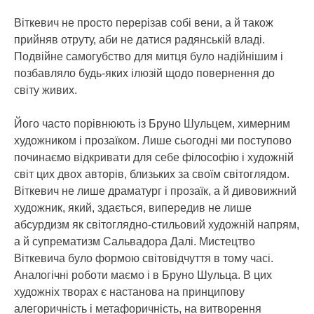
Віткевич не просто перерізав собі вени, а й також
прийняв отруту, аби не датися радянській владі.
Подвійне самогубство для митця було надійнішим і
позбавляло будь-яких ілюзій щодо повернення до
світу живих.
Його часто порівнюють із Бруно Шульцем, химерним
художником і прозаїком. Лише сьогодні ми поступово
починаємо відкривати для себе філософію і художній
світ цих двох авторів, близьких за своїм світоглядом.
Віткевич не лише драматург і прозаїк, а й дивовижний
художник, який, здається, випередив не лише
абсурдизм як світоглядно-стильовий художній напрям,
а й супрематизм Сальвадора Далі. Мистецтво
Віткевича було формою світовідчуття в тому часі.
Аналогічні роботи маємо і в Бруно Шульца. В цих
художніх творах є настанова на принципову
алегоричність і метафоричність, на витворення