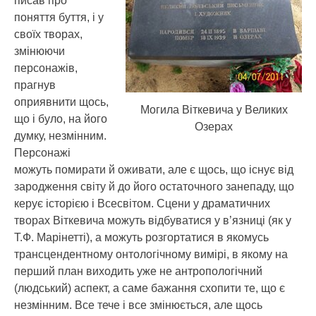
писав про
поняття буття, і у
своїх творах,
змінюючи
персонажів,
прагнув
оприявнити щось,
Могила Віткевича у Великих
що і було, на його
Озерах
думку, незмінним.
Персонажі
можуть помирати й оживати, але є щось, що існує від
зародження світу й до його остаточного занепаду, що
керує історією і Всесвітом. Сцени у драматичних
творах Віткевича можуть відбуватися у в’язниці (як у
Т.Ф. Марінетті), а можуть розгортатися в якомусь
трансцендентному онтологічному вимірі, в якому на
перший план виходить уже не антропологічний
(людський) аспект, а саме бажання схопити те, що є
незмінним. Все тече і все змінюється, але щось