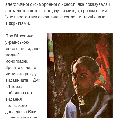
алегоричної оксиморонної дійсності, яка показувала і
апокаліптичність світовідчуття митців, і разом із тим
їхнє просто-таки сакральне захоплення технічними
відкриттями.
Про Віткевича
українською
мовою не видано
жодної
монографії.
Зрештою, лише
минулого року у
видавництві «Дух
і Літера»
побачило світ
видання
польського
дослідника Єжи