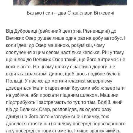
Батько і син – два Станіслави Віткевичі
Від Дубровиці (районний центр на Рівненщині) до
Великих Озер рушає лише один раз на добу автобус. І
коли їдеш до Озер машиною, розумієш, чому
сполучення з цим селом настільки кепське. Річ у тому,
що шлях до Великих Озер такий, що його витримає не
кожне авто. На цьому шляху є частина дороги, не
вкрита асфальтом. Дивно, щоб щось подібне було в
Польщі. У нас же до могили класика модернізму
доводиться їхати старезними бруками або ж звертати
на узбіччя, аби проїхати піщаним шляхом. Машини
підстрибують і застрягають то тут, то там. Водій, який
віз до Великих Озер, розповідав, як одного разу
двигун на його авто «заглух» вночі взимку, тож
довелося стояти ніч на шляху посеред первозданного
лісу посеред снігових наметів. І лише зранку якийсь