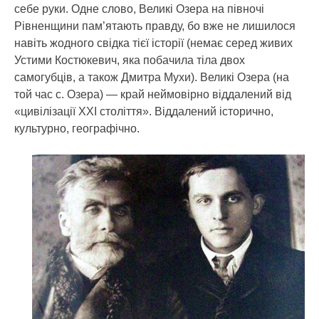
себе руки. Одне слово, Великі Озера на півночі
Рівненщини пам’ятають правду, бо вже не лишилося
навіть жодного свідка тієї історії (немає серед живих
Устими Костюкевич, яка побачила тіла двох
самогубців, а також Дмитра Мухи). Великі Озера (на
той час с. Озера) — край неймовірно віддалений від
«цивілізації ХХІ століття». Віддалений історично,
культурно, географічно.