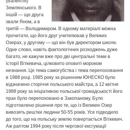
(Валентія)
Землянського. В
іншій — що друга
звали Яном, а в
третій — Володимиром. В одному матеріалі можна
прочитати, що його друг учителював у Великих
Озерах, у другому — що він був директором школи.
Одне слово, навіть фактологічних розходжень дуже
багато, не кажучи вже про дві центральні теми в
історії Віткевича, цілковито оповиті мороком
незнання. Це тема самогубства і тема перепоховання
в 1988 році. 1985 року за рішенням ЮНЕСКО було
відзначено сторіччя польського майстра, а 12 квітня
1988 року за ініціативою польської громадськості його
прах було перепоховано в Закопаному. Було
підготовлено рішення про те, що із Великих Озер
вивозять рештки людини 50-55 років. Усе підводило
до того, що на польську землю повертається Віткевич.
Аж раптом 1994 року після чергової ексгумації