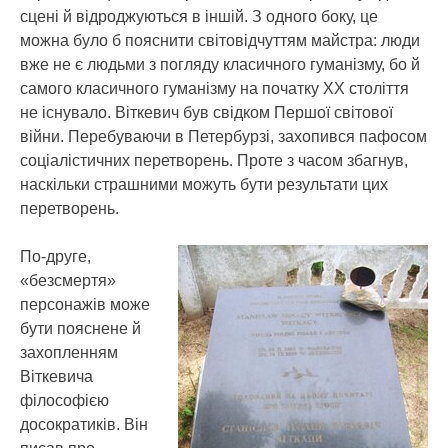
сцені й відроджуються в іншій. З одного боку, це
можна було б пояснити світовідчуттям майстра: люди
вже не є людьми з погляду класичного гуманізму, бо й
самого класичного гуманізму на початку ХХ століття
не існувало. Віткевич був свідком Першої світової
війни. Перебуваючи в Петербурзі, захопився пафосом
соціалістичних перетворень. Проте з часом збагнув,
наскільки страшними можуть бути результати цих
перетворень.
По-друге,
«безсмертя»
персонажів може
бути пояснене й
захопленням
Віткевича
філософією
досократиків. Він