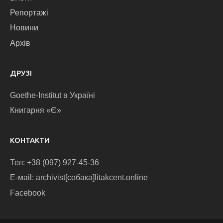
Репортажі
Новини
Архів
ДРУЗІ
Goethe-Institut в Україні
Книгарня «Є»
КОНТАКТИ
Тел: +38 (097) 927-45-36
E-маіl: archivist[собака]litakcent.online
Facebook