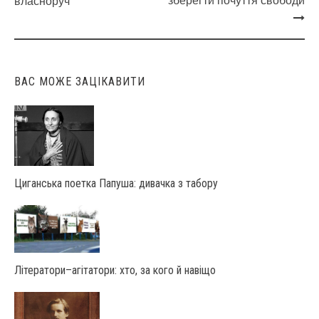
Post
зберегти почуття свободи
власноруч
navigation
ВАС МОЖЕ ЗАЦІКАВИТИ
Циганська поетка Папуша: дивачка з табору
Літератори–агітатори: хто, за кого й навіщо