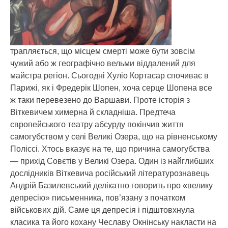
трапляється, що місцем смерті може бути зовсім
чужий або ж географічно вельми віддалений для
майстра регіон. Сьогодні Хуліо Кортасар спочиває в
Парижі, як і Фредерік Шопен, хоча серце Шопена все
ж таки перевезено до Варшави. Проте історія з
Віткевичем химерна й складніша. Предтеча
європейського театру абсурду покінчив життя
самогубством у селі Великі Озера, що на рівненському
Поліссі. Хтось вказує на те, що причина самогубства
— прихід Совєтів у Великі Озера. Один із найглибших
дослідників Віткевича російський літературознавець
Андрій Базилевський делікатно говорить про «велику
депресію» письменника, пов’язану з початком
військових дій. Саме ця депресія і підштовхнула
класика та його кохану Чеславу Окнінську накласти на