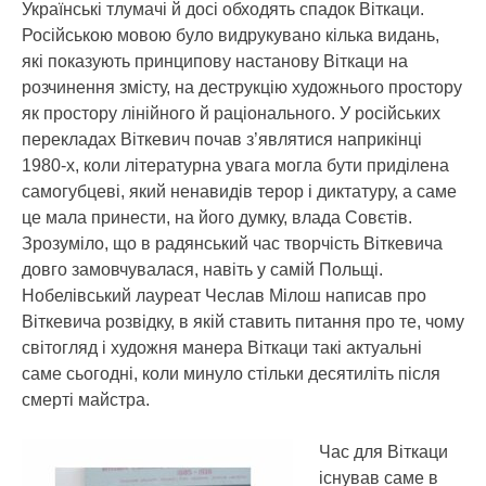
Українські тлумачі й досі обходять спадок Віткаци.
Російською мовою було видрукувано кілька видань,
які показують принципову настанову Віткаци на
розчинення змісту, на деструкцію художнього простору
як простору лінійного й раціонального. У російських
перекладах Віткевич почав з’являтися наприкінці
1980-х, коли літературна увага могла бути приділена
самогубцеві, який ненавидів терор і диктатуру, а саме
це мала принести, на його думку, влада Совєтів.
Зрозуміло, що в радянський час творчість Віткевича
довго замовчувалася, навіть у самій Польщі.
Нобелівський лауреат Чеслав Мілош написав про
Віткевича розвідку, в якій ставить питання про те, чому
світогляд і художня манера Віткаци такі актуальні
саме сьогодні, коли минуло стільки десятиліть після
смерті майстра.
Час для Віткаци
існував саме в