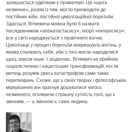
залишається одвічним у праматерії. Це «щось
незмінне», разом із тим, могло призводити до
постійних війн, постійної цивілізаційної боротьби.
Здається, Віткевича можна було б назвати
послідовником «апокатастасису», теорії «екпіросису»:
все у світі народжується з правічного вогню.
Цивілізації у процесі боротьби викрешують вогонь, у
якому спалюють себе, аби з того могло народитися
щось зовсім інше. І, водночас, Віткевич не прийняв
соціалістичних і нацистських трансформацій, він як
митець розумів увесь катастрофізм саме таких
перетворень. Схоже, що у своїх творах і філософських
міркуваннях він прагнув дошукатися чогось
незмінного, оголюючи страшну сутність того, що є
змінним, — а змінною є сама людина.