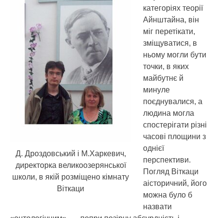
категоріях теорії
Айнштайна, він
міг перетікати,
зміщуватися, в
ньому могли бути
точки, в яких
майбутнє й
минуле
поєднувалися, а
людина могла
спостерігати різні
часові площини з
однієї
Д. Дроздовський і М.Харкевич,
перспективи.
директорка великоозерянської
Погляд Віткаци
школи, в якій розміщено кімнату
аісторичний, його
Віткаци
можна було б
назвати