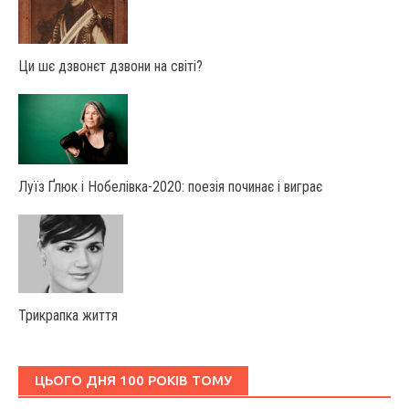
Ци шє дзвонєт дзвони на світі?
Луїз Ґлюк і Нобелівка-2020: поезія починає і виграє
Трикрапка життя
ЦЬОГО ДНЯ 100 РОКІВ ТОМУ