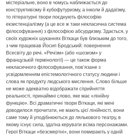
містеріальне, воно в чомусь наближається до
конструктивізму й кубофутуризму, а інколи й дадаїзму,
то літературні твори поєднують філософію
екзистенціалізму (а це все ж таки некласична система
філософування) з філософією абсурдизму. Здається, у
своїх художніх шуканнях Віткаци був близьким до того,
з чим працював Йосип Бродський: повернення
Всесвіту до речі. «Речізм» (або «шозизм» у
французькій термінології) — це також форма
некласичного філософування, пов’язане з
усвідомленням епістемологічного статусу людини і
слова як продукту людського мислення. Слово більше
не може адекватно відображати сприйняття
реальності, принаймні слово, яке має «лінійну
функцію». Всі драматичні твори Віткаци, які мені
доводилося прочитати, не мають цієї лінійності, вони
саме тому й уподібнюються до лялькового театру, в
якому існує сила, здатна керувати всіма персонажами.
Герої Віткаци «безсмертні», вони помирають у одній