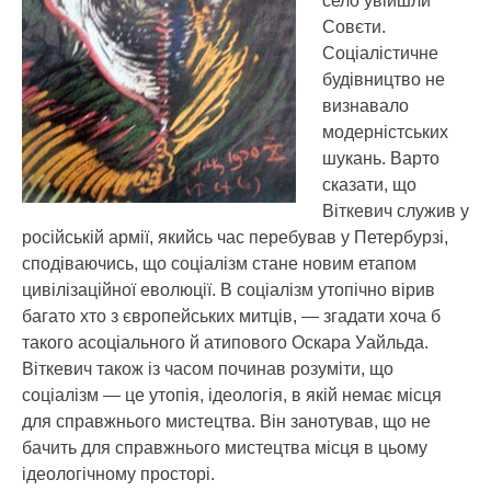
село увійшли
Совєти.
Соціалістичне
будівництво не
визнавало
модерністських
шукань. Варто
сказати, що
Віткевич служив у
російській армії, якийсь час перебував у Петербурзі,
сподіваючись, що соціалізм стане новим етапом
цивілізаційної еволюції. В соціалізм утопічно вірив
багато хто з європейських митців, — згадати хоча б
такого асоціального й атипового Оскара Уайльда.
Віткевич також із часом починав розуміти, що
соціалізм — це утопія, ідеологія, в якій немає місця
для справжнього мистецтва. Він занотував, що не
бачить для справжнього мистецтва місця в цьому
ідеологічному просторі.