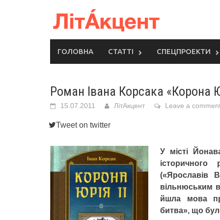
Skip
to
content
ГОЛОВНА
СТАТТІ
СПЕЦПРОЕКТИ
Роман Івана Корсака «Корона Юр
15.07.2011
ЛітАкцент
Leave a commen
Tweet on twitter
У місті Йонав
історичного
(«Ярославів 
вільнюським в
йшла мова п
битва», що бул