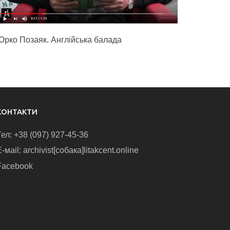
Юрко Позаяк. Англійська балада
КОНТАКТИ
Тел: +38 (097) 927-45-36
-маіl: archivist[собака]litakcent.online
Facebook