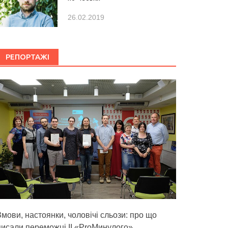
26.02.2019
РЕПОРТАЖІ
Змови, настоянки, чоловічі сльози: про що
писали переможці ІІ «ProМинулого»