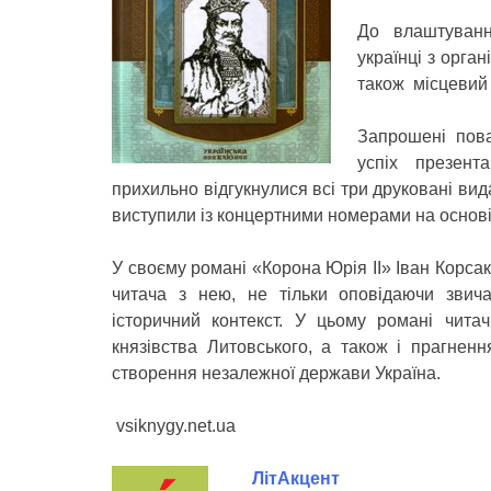
До влаштуванн
українці з орга
також місцевий 
Запрошені пова
успіх презента
прихильно відгукнулися всі три друковані вид
виступили із концертними номерами на основі
У своєму романі «Корона Юрія ІІ» Іван Корсак
читача з нею, не тільки оповідаючи звич
історичний контекст. У цьому романі читач 
князівства Литовського, а також і прагненн
створення незалежної держави Україна.
vsiknygy.net.ua
ЛітАкцент