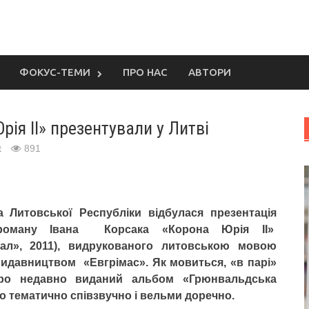
ФОКУС-ТЕМИ
ПРО НАС
АВТОРИ
ія ІІ» презентували у Литві
t
891
а Литовської Республіки відбулася презентація
 роману Івана Корсака «Корона Юрія ІІ»
Вал», 2011), видрукованого литовською мовою
идавництвом «Евгрімас». Як мовиться, «в парі»
ро недавно виданий альбом «Грюнвальдська
о тематично співзвучно і вельми доречно.