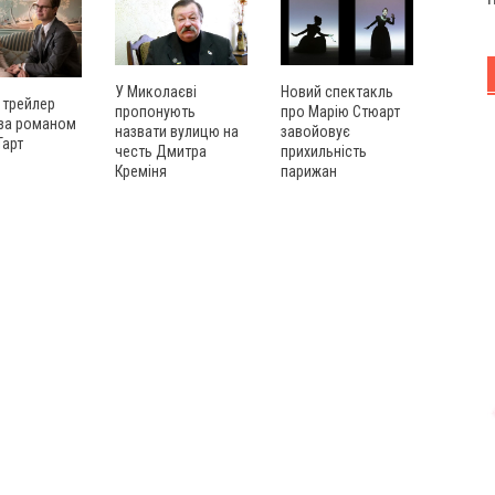
У Миколаєві
Новий спектакль
 трейлер
пропонують
про Марію Стюарт
 за романом
назвати вулицю на
завойовує
Тарт
честь Дмитра
прихильність
Креміня
парижан