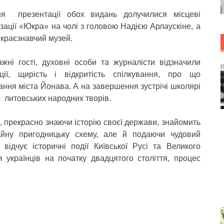
я презентації обох видань долучилися місцеві
нізації «Юкра» на чолі з головою Надією Арлаускіне, а
краєзнавчий музей.
жні гості, духовні особи та журналісти відзначили
ції, щирість і відкритість спілкування, про що
ання міста Йонава. А на завершення зустрічі школярі
 литовських народних творів.
, прекрасно знаючи історію своєї держави, знайомить
айну пригодницьку схему, але й подаючи чудовий
відчує історичні події Київської Русі та Великого
я українців на початку двадцятого століття, процес