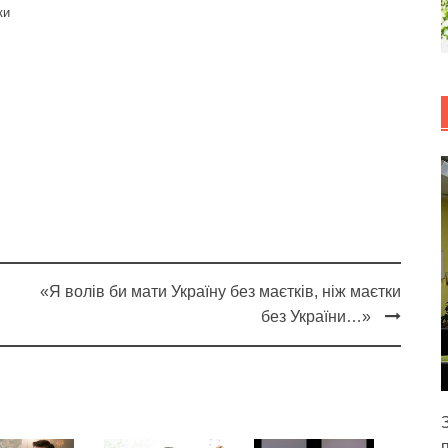
ки
«Я волів би мати Україну без маєтків, ніж маєтки
без України…»