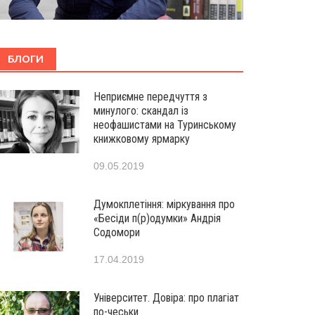
БЛОГИ
Неприємне передчуття з
минулого: скандал із
неофашистами на Туринському
книжковому ярмарку
09.05.2019
Думокплетіння: міркування про
«Бесіди п(р)одумки» Андрія
Содомори
17.04.2019
Університет. Довіра: про плагіат
по-чеськи