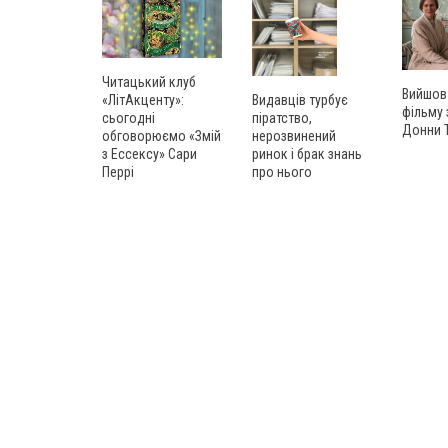
Читацький клуб
Вийшов
«ЛітАкценту»:
Видавців турбує
фільму
сьогодні
піратство,
Донни 
обговорюємо «Змій
нерозвинений
з Ессексу» Сари
ринок і брак знань
Перрі
про нього