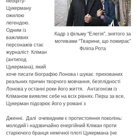
неофіту-
Цукерману
ожилою
легендою.
Одним із
Кадр з фільму “Елегія”, знятого за
важливих
мотивами “Тварини, що помирає”
персонажів стає
Філіпа Рота
журналіст Кліман
(антипод
Цукермана), який
хоче писати біографію Лонова і шукає прихованих
реальних причин творчого мовчання, безплідності
Лонова у останні роки його життя. Антагонізм із
Кліманом виявляє себе на всіх рівнях. Перш за все,
Цукерман підозрює його у романі з
Дженні. Далі очевидним є протистояння поколінь:
молодий і надзвичайно енергійний Кліман проти
старіючого бранця немічної плоті Цукермана (не