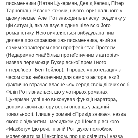
письменники (Натан Цукерман, Девід Кепеш, Пітер
Тарнопіль). Власне кажучи, нічого оригінального у
цьому немає. Але Рот знаходить власну родзинку у
цій ситуації, яка зв’язує в єдине ціле всю його
романістику. Нею виявляється вибудувана ним
дилема про справжнє «я» письменника, який за
самим характером своєї професії стає Протеєм.
(Недаремно «найбільш протеїстичним з авторів»
назвав переможця Букерівської премії його
інтерв’юер Бен Тейлор). І процес «протеїзації» з
часом стає небезпечним для самого автора, який
фактично втрачає власне «я» серед своїх діючих осіб.
Філіп Рот зізнається, що у чотирьох романах
Цукерман успішно виконував функції наратора,
допомагаючи автору вести оповідь у заданій
тональності. І лише у романі «Привід зникає», назва
якого є відкритим месиджем до Шекспірівського
«Макбету» (до речі, пізній Рот дуже полюбляє
моделювати за Шекспіром, про що свідчить і назва