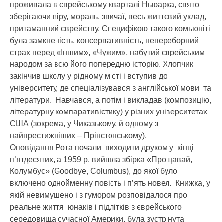
проживала в єврейському кварталі Ньюарка, свято
зберігаючи віру, мораль, звичаї, весь життєвий уклад,
притаманний єврейству. Специфікою такого комьюніті
була замкненість, консервативність, непереборний
страх перед «Іншим», «Чужим», набутий єврейським
народом за всю його попередню історію. Хлопчик
закінчив школу у рідному місті і вступив до
університету, де спеціалізувався з англійської мови та
літератури. Навчався, а потім і викладав (композицію,
літературну компаративістику) у різних університетах
США (зокрема, у Чиказькому, й одному з
найпрестижніших – Прінстонському).
Оповідання Рота почали виходити друком у кінці
п’ятдесятих, а 1959 р. вийшла збірка «Прощавай,
Колумбус» (Goodbye, Columbus), до якої було
включено однойменну повість і п’ять новел. Книжка, у
якій невимушено і з гумором розповідалося про
реальне життя юнаків і підлітків з єврейського
середовища сучасної Америки, була зустрінута