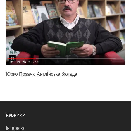
Юрко Позаяк. Англійська балада
РУБРИКИ
Інтерв'ю