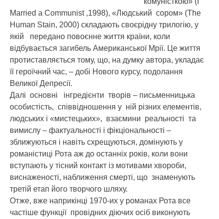
комуністкою» (I
Married a Communist ,1998), «Людський сором» (The
Human Stain, 2000) складають своєрідну трилогію, у
якій передано повоєнне життя країни, коли
відбувається загибель Американської Мрії. Це життя
протиставляється тому, що, на думку автора, укладає
її героїчний час, – добі Нового курсу, подолання
Великої Депресії.
Далі основні інгредієнти творів – письменницька
особистість, співвідношення у ній різних елементів,
людських і «мистецьких», взаємини реальності та
вимислу – фактуальності і фікціональності –
зближуються і навіть схрещуються, домінують у
романістиці Рота аж до останніх років, коли вони
вступають у тісний контакт із мотивами хвороби,
виснаженості, наближення смерті, що знаменують
третій етап його творчого шляху.
Отже, вже наприкінці 1970-их у романах Рота все
частіше функції провідних діючих осіб виконують