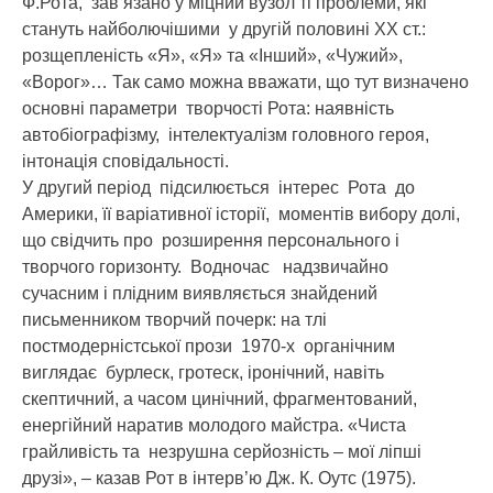
Ф.Рота, зав’язано у міцний вузол ті проблеми, які
стануть найболючішими у другій половині ХХ ст.:
розщепленість «Я», «Я» та «Інший», «Чужий»,
«Ворог»… Так само можна вважати, що тут визначено
основні параметри творчості Рота: наявність
автобіографізму, інтелектуалізм головного героя,
інтонація сповідальності.
У другий період підсилюється інтерес Рота до
Америки, її варіативної історії, моментів вибору долі,
що свідчить про розширення персонального і
творчого горизонту. Водночас надзвичайно
сучасним і плідним виявляється знайдений
письменником творчий почерк: на тлі
постмодерністської прози 1970-х органічним
виглядає бурлеск, гротеск, іронічний, навіть
скептичний, а часом цинічний, фрагментований,
енергійний наратив молодого майстра. «Чиста
грайливість та незрушна серйозність – мої ліпші
друзі», – казав Рот в інтерв’ю Дж. К. Оутс (1975).