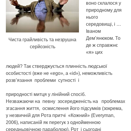
воно склалося у
природному для
нього
середовищі, і …
Іваном
Дем’янюком. То
Чиста грайливість та незрушна
де ж справжнє
серйозність
«я» цих
людей? Так стверджується плинність людської
особистості (вже не «еgo», а «id»), неможливість
розв’язання проблеми сутності і
природності митця у лінійний спосіб.
Незважаючи на певну зосередженість на проблемах
згасання життя, осмислення його підсумків (зокрема,
у незвичній для Рота притчі «Кожний» (Everyman,
2006), написаній як перегук з однойменною
середньовічною параболою), Рот і сьогодні