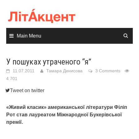
Skip
to
content
Main Menu
У пошуках утраченого “я”
11.07.2011
Тамара Денисова
3 Comments
4 701
Tweet on twitter
«Живий класик» американської літератури Філіп
Рот став лауреатом Міжнародної Букерівської
премії.