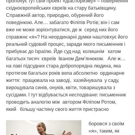
пропонує тут свій проект «діаспоризму» – повернення
східноєвропейських євреїв на стару батьківщину.
Справжній автор, природно, обурений його
поведінкою. Але… забагато Філіпів Ротів; він і сам
вже не може зорієнтуватися, де ж серед них його
справжнє «я»? На неординарні думки наштовхує його
реальний судовий процес, заради якого письменник і
прибуває до Ізраїлю. Йде суд над колишнім катом
багатьох тисяч євреїв Іваном Дем’янюком. Але ж…
на лаві підсудних стара добропорядна людина, яка
протягом багатьох років вела абсолютно ординарне
життя: працювала на заводі, хазяйнувала у саду,
вирощувала синів, онуків, квіти, товаришувала з
сусідами. І тут відбувається несподіване: письменник
проводить аналогію між автором Філіпом Ротом,
який більшу частину свого життя пристрасно
боровся з своїм
«я», таким, як