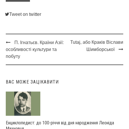
Tweet on twitter
Tutaj, або Краків Віслави
П. Ігнатьєв. Країни Азії:
Post
особливості культури та
Шимборської
navigation
побуту
ВАС МОЖЕ ЗАЦІКАВИТИ
Енциклопедист: до 100-річчя від дня народження Леоніда
Махновця