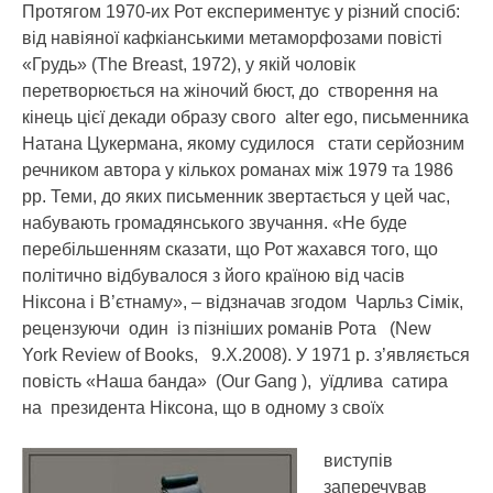
Протягом 1970-их Рот експериментує у різний спосіб:
від навіяної кафкіанськими метаморфозами повісті
«Грудь» (The Breast, 1972), у якій чоловік
перетворюється на жіночий бюст, до створення на
кінець цієї декади образу свого alter ego, письменника
Натана Цукермана, якому судилося стати серйозним
речником автора у кількох романах між 1979 та 1986
рр. Теми, до яких письменник звертається у цей час,
набувають громадянського звучання. «Не буде
перебільшенням сказати, що Рот жахався того, що
політично відбувалося з його країною від часів
Ніксона і В’єтнаму», – відзначав згодом Чарльз Сімік,
рецензуючи один із пізніших романів Рота (New
York Review of Books, 9.Х.2008). У 1971 р. з’являється
повість «Наша банда» (Our Gang ), уїдлива сатира
на президента Ніксона, що в одному з своїх
виступів
заперечував