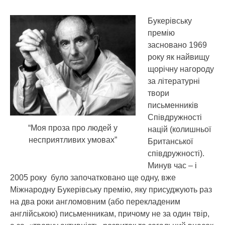
Букерівську
премію
засновано 1969
року як найвищу
щорічну нагороду
за літературні
твори
письменників
Співдружності
“Моя проза про людей у
націй (колишньої
несприятливих умовах”
Британської
співдружності).
Минув час – і
2005 року було започатковано ще одну, вже
Міжнародну Букерівську премію, яку присуджують раз
на два роки англомовним (або перекладеним
англійською) письменникам, причому не за один твір,