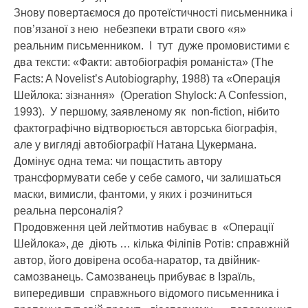
Знову повертаємося до протеїстичності письменника і
пов’язаної з нею небезпеки втрати свого «я»
реальним письменником. І тут дуже промовистими є
два тексти: «Факти: автобіографія романіста» (The
Facts: A Novelist’s Autobiography, 1988) та «Операція
Шейлока: зізнання» (Operation Shylock: A Confession,
1993). У першому, заявленому як non-fiction, нібито
фактографічно відтворюється авторська біографія,
але у вигляді автобіографії Натана Цукермана.
Домінує одна тема: чи пощастить автору
трансформувати себе у себе самого, чи залишаться
маски, вимисли, фантоми, у яких і розчиниться
реальна персоналія?
Продовження цей лейтмотив набуває в «Операції
Шейлока», де діють … кілька Філіпів Ротів: справжній
автор, його довірена особа-наратор, та двійник-
самозванець. Самозванець прибуває в Ізраїль,
випередивши справжнього відомого письменника і