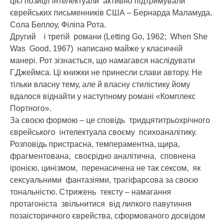
цієї позиції інтелектуали активно підтримували
єврейських письменників США – Бернарда Маламуда,
Сола Беллоу, Філіпа Рота.
Другий і третій романи (Letting Go, 1962; When She
Was Good, 1967) написано майже у класичній
манері. Рот зізнається, що намагався наслідувати
Г.Джеймса. Ці книжки не принесли слави автору. Не
тільки власну тему, але й власну стилістику йому
вдалося віднайти у наступному романі «Комплекс
Портного».
За своєю формою – це сповідь тридцятитрьохрічного
єврейського інтелектуала своєму психоаналітику.
Розповідь пристрасна, темпераментна, щира,
фрагментована, своєрідно аналітична, сповнена
іронією, цинізмом, перенасичена не так сексом, як
сексуальними фантазіями, трагіфарсова за своєю
тональністю. Стрижень тексту – намагання
протагоніста звільнитися від липкого павутиння
позаісторичного єврейства, сформованого досвідом