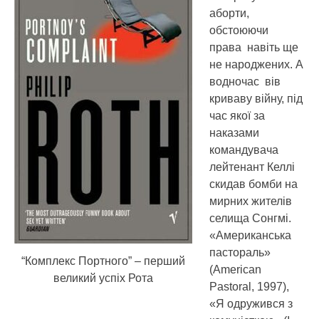
аборти,
обстоюючи
права навіть ще
не народжених. А
водночас вів
криваву війну, під
час якої за
наказами
командувача
лейтенант Келлі
скидав бомби на
мирних жителів
селища Сонгмі.
«Американська
пастораль»
“Комплекс Портного” – перший
(American
великий успіх Рота
Pastoral, 1997),
«Я одружився з