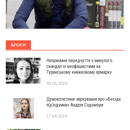
БЛОГИ
Неприємне передчуття з минулого:
скандал із неофашистами на
Туринському книжковому ярмарку
09.05.2019
Думокплетіння: міркування про «Бесіди
п(р)одумки» Андрія Содомори
17.04.2019