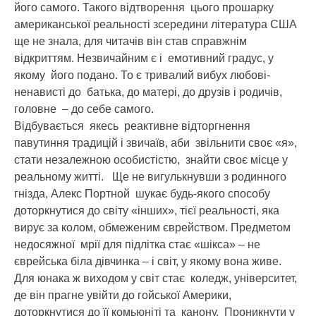
його самого. Такого відтворення цього прошарку
американської реальності зсередини література США
ще не знала, для читачів він став справжнім
відкриттям. Незвичайним є і емотивний градус, у
якому його подано. То є тривалий вибух любові-
ненависті до батька, до матері, до друзів і родичів,
головне – до себе самого.
Відбувається якесь реактивне відторгнення
павутиння традицій і звичаїв, аби звільнити своє «я»,
стати незалежною особистістю, знайти своє місце у
реальному житті. Ще не вигулькнувши з родинного
гнізда, Алекс Портной шукає будь-якого способу
доторкнутися до світу «інших», тієї реальності, яка
вирує за колом, обмеженим єврейством. Предметом
недосяжної мрії для підлітка стає «шікса» – не
єврейська біла дівчинка – і світ, у якому вона живе.
Для юнака ж виходом у світ стає коледж, університет,
де він прагне увійти до гойської Америки,
доторкнутися до її комьюніті та канону. Проникнути у