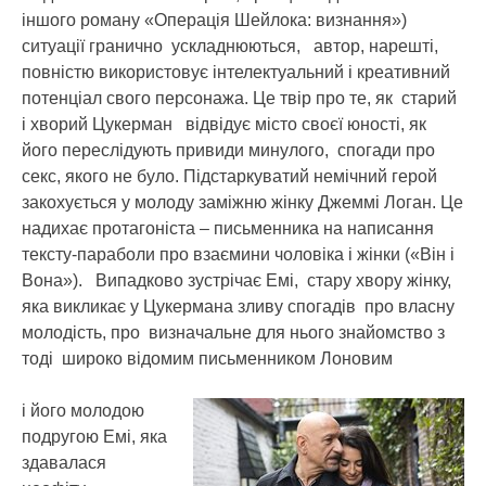
іншого роману «Операція Шейлока: визнання»)
ситуації гранично ускладнюються, автор, нарешті,
повністю використовує інтелектуальний і креативний
потенціал свого персонажа. Це твір про те, як старий
і хворий Цукерман відвідує місто своєї юності, як
його переслідують привиди минулого, спогади про
секс, якого не було. Підстаркуватий немічний герой
закохується у молоду заміжню жінку Джеммі Логан. Це
надихає протагоніста – письменника на написання
тексту-параболи про взаємини чоловіка і жінки («Він і
Вона»). Випадково зустрічає Емі, стару хвору жінку,
яка викликає у Цукермана зливу спогадів про власну
молодість, про визначальне для нього знайомство з
тоді широко відомим письменником Лоновим
і його молодою
подругою Емі, яка
здавалася