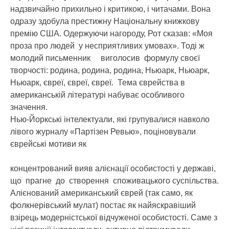
надзвичайно прихильно і критикою, і читачами. Вона
одразу здобула престижну Національну книжкову
премію США. Одержуючи нагороду, Рот сказав: «Моя
проза про людей у несприятливих умовах». Тоді ж
молодий письменник виголосив формулу своєї
творчості: родина, родина, родина, Ньюарк, Ньюарк,
Ньюарк, євреї, євреї, євреї. Тема єврейства в
американській літературі набуває особливого
значення.
Нью-Йоркські інтелектуали, які групувалися навколо
лівого журналу «Партізен Ревью», поціновували
єврейські мотиви як
концентрований вияв алієнації особистості у державі,
що прагне до створення споживацького суспільства.
Алієнований американський єврей (так само, як
фолкнерівський мулат) постає як найяскравіший
взірець модерністської відчуженої особистості. Саме з