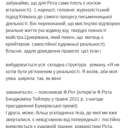
забуваймо, що для Рота саме плоть є носієм
вітальності). І, нарешті, головне: журналістський
підхід Клімана до самого процесу письменницької
діяльності. Він переконаний, що мистецтво відтворює
реальне життя (на відміну від твердої певності
майстра Цукермана, який певен, що митець є
кріейтером самостійної художньої реальності).
Власне, задля доведення правоти цієї тези і
вибудовується уся складна структура роману. «Я не
хотів бути ув’язненим у реальності. Я волів, аби моя
уява ширяла так, як мені
заманеться», – пояснював Ф.Рот (інтерв’ю Ф.Рота
Бенджаміну Тейлору у травні 2011 р. з нагоди
присудження Букерівської премії).
І друга, може, більш ускладнена теза, до якої ми вже
зверталися, є невід’ємною від попередньої і постійно
виявляється у художній тканині романістики Рота.