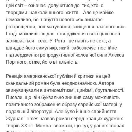
цей світ – означає долучитися до тих, хто є
творцями навколишнього життя. Але це майже
неможливо, бо набуття нового «я» вимагає
розтрощення, пошматування, знищення власного «я».
І тоді можливістю для ствердження своєї цілісності
залишається секс. У Рота це навіть не секс, а
швидше його симулякр, який забезпечує постійне
підтвердження репродуктивної чоловічої сили Алекса
Портного, отже, його вітальність.
Реакція американської публіки й критики на цей
скандальний роман була неоднозначною. Автора
звинувачували в антисемітизмі, цинізмі, брутальності.
Писали, що він буквально знищив саму можливість
позитивного зображення образу єврейської матері у
подальшій літературі. Але було й інше сприйняття.
Журнал Times назвав роман серед кращих художніх
творів ХХ ст. Можна вважати, що тут, у ранніх творах