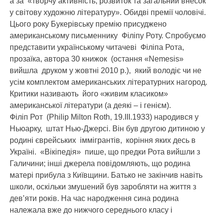
а за «творчу активність, розвиток та загальний внесок
у світову художню літературу». Обидві премії чоловічі.
Цього року Букерівську премію присуджено
американському письменнику Філіпу Роту. Спробуємо
представити українському читачеві Філіпа Рота,
прозаїка, автора 30 книжок (остання «Nemesis»
вийшла друком у жовтні 2010 р.), який володіє чи не
усім комплектом американських літературних нагород.
Критики називають його «живим класиком»
американської літератури (а деякі – і генієм).
Філіп Рот (Philip Milton Roth, 19.ІІІ.1933) народився у
Ньюарку, штат Нью-Джерсі. Він був другою дитиною у
родині єврейських іммігрантів, коріння яких десь в
Україні. «Вікіпедія» пише, що предки Рота вийшли з
Галичини; інші джерела повідомляють, що родина
матері прибула з Київщини. Батько не закінчив навіть
школи, оскільки змушений був заробляти на життя з
дев’яти років. На час народження сина родина
належала вже до нижчого середнього класу і