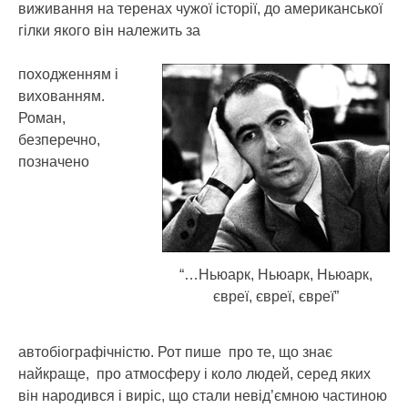
виживання на теренах чужої історії, до американської
гілки якого він належить за
походженням і
вихованням.
Роман,
безперечно,
позначено
“…Ньюарк, Ньюарк, Ньюарк,
євреї, євреї, євреї”
автобіографічністю. Рот пише про те, що знає
найкраще, про атмосферу і коло людей, серед яких
він народився і виріс, що стали невід’ємною частиною