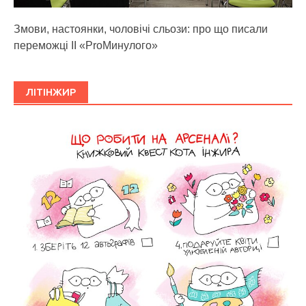
Змови, настоянки, чоловічі сльози: про що писали
переможці ІІ «ProМинулого»
ЛІТІНЖИР