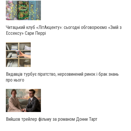
Читацький клуб «ЛітАкценту»: сьогодні обговорюємо «Змій з
Ессексу» Сари Перрі
Видавців турбує піратство, нерозвинений ринок і брак знань
про нього
Вийшов трейлер фільму за романом Донни Тарт