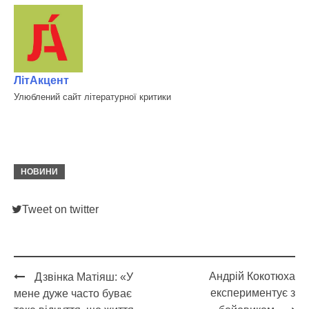
ЛітАкцент
Улюблений сайт літературної критики
НОВИНИ
Tweet on twitter
Андрій Кокотюха
Дзвінка Матіяш: «У
Post
експериментує з
мене дуже часто буває