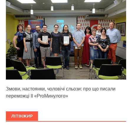
Змови, настоянки, чоловічі сльози: про що писали
переможці ІІ «ProМинулого»
ЛІТІНЖИР