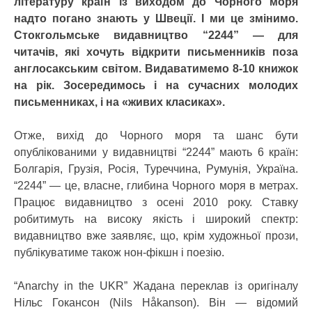
літературу країн із виходом до Чорного моря
надто погано знають у Швеції. І ми це змінимо.
Стокгольмське видавництво “2244” — для
читачів, які хочуть відкрити письменників поза
англосакським світом. Видаватимемо 8-10 книжок
на рік. Зосередимось і на сучасних молодих
письменниках, і на «живих класиках».
Отже, вихід до Чорного моря та шанс бути
опублікованими у видавництві “2244” мають 6 країн:
Болгарія, Грузія, Росія, Туреччина, Румунія, Україна.
“2244” — це, власне, глибина Чорного моря в метрах.
Працює видавництво з осені 2010 року. Ставку
робитимуть на високу якість і широкий спектр:
видавництво вже заявляє, що, крім художньої прози,
публікуватиме також нон-фікшн і поезію.
“Anarchy in the UKR” Жадана переклав із оригіналу
Нільс Гокансон (Nils Håkanson). Він — відомий