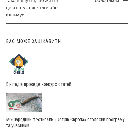
navigation
таке відчуття, що життя –
бойовиком
це як шматок книги або
фільму»
ВАС МОЖЕ ЗАЦІКАВИТИ
Вікіпедія проведе конкурс статей
Міжнародний фестиваль «Острів Європа» оголосив програму
та учасників