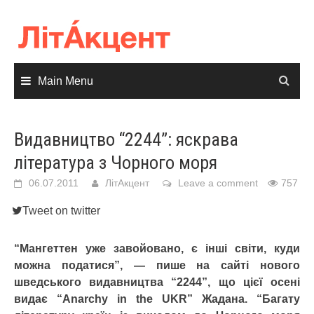
Skip
to
content
Main Menu
Видавництво “2244”: яскрава
література з Чорного моря
06.07.2011
ЛітАкцент
Leave a comment
757
Tweet on twitter
“Мангеттен уже завойовано, є інші світи, куди
можна податися”, — пише на сайті нового
шведського видавництва “2244”, що цієї осені
видає “Anarchy in the UKR” Жадана. “Багату