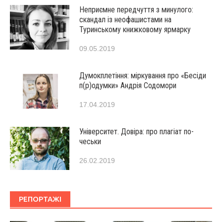
Неприємне передчуття з минулого:
скандал із неофашистами на
Туринському книжковому ярмарку
09.05.2019
Думокплетіння: міркування про «Бесіди
п(р)одумки» Андрія Содомори
17.04.2019
Університет. Довіра: про плагіат по-
чеськи
26.02.2019
РЕПОРТАЖІ