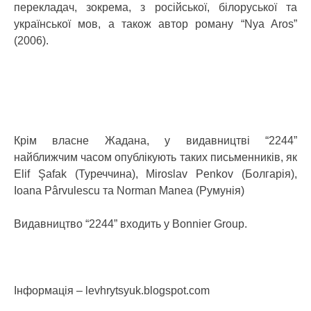
перекладач, зокрема, з російської, білоруської та
української мов, а також автор роману “Nya Aros”
(2006).
Крім власне Жадана, у видавництві “2244”
найближчим часом опублікують таких письменників, як
Elif Şafak (Туреччина), Miroslav Penkov (Болгарія),
Ioana Pârvulescu та Norman Manea (Румунія)
Видавництво “2244” входить у Bonnier Group.
Інформація – levhrytsyuk.blogspot.com