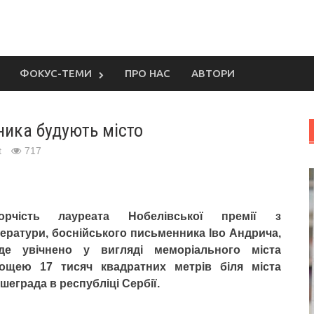
ФОКУС-ТЕМИ
ПРО НАС
АВТОРИ
ника будують місто
t
717
орчість лауреата Нобелівської премії з
тератури, боснійського письменника Іво Андрича,
де увічнено у вигляді меморіального міста
ощею 17 тисяч квадратних метрів біля міста
шеграда в республіці Сербії.