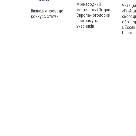
Міжнародний
Читаць
фестиваль «Острів
Вікіпедія проведе
«ЛітАкц
Європа» оголосив
конкурс статей
сьогод
програму та
обгово
учасників
з Ессек
Перрі