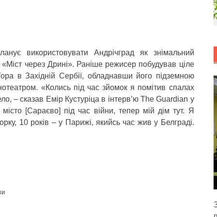
планує використовувати Андрічград як знімальний
 «Міст через Дрині». Раніше режисер побудував ціле
ора в Західній Сербії, обладнавши його підземною
інотеатром. «Колись під час зйомок я помітив спалах
ело, – сказав Емір Кустуріца в інтерв’ю The Guardian у
місто [Сараєво] під час війни, тепер мій дім тут. Я
рку, 10 років – у Парижі, якийсь час жив у Белграді.
ки