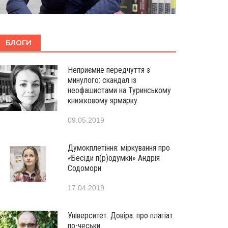
БЛОГИ
Неприємне передчуття з
минулого: скандал із
неофашистами на Туринському
книжковому ярмарку
09.05.2019
Думокплетіння: міркування про
«Бесіди п(р)одумки» Андрія
Содомори
17.04.2019
Університет. Довіра: про плагіат
по-чеськи