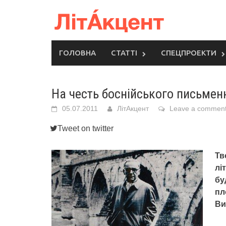
Skip
to
content
ГОЛОВНА
СТАТТІ
СПЕЦПРОЕКТИ
На честь боснійського письмен
05.07.2011
ЛітАкцент
Leave a commen
Tweet on twitter
Тв
лі
бу
пл
Ви