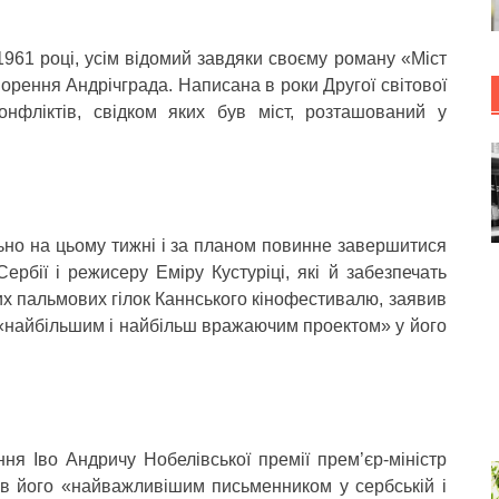
961 році, усім відомий завдяки своєму роману «Міст
ворення Андрічграда. Написана в роки Другої світової
онфліктів, свідком яких був міст, розташований у
ьно на цьому тижні і за планом повинне завершитися
ербії і режисеру Еміру Кустуріці, які й забезпечать
их пальмових гілок Каннського кінофестивалю, заявив
е «найбільшим і найбільш вражаючим проектом» у його
ння Іво Андричу Нобелівської премії прем’єр-міністр
в його «найважливішим письменником у сербській і