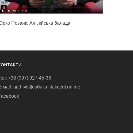
Юрко Позаяк. Англійська балада
КОНТАКТИ
Тел: +38 (097) 927-45-36
-маіl: archivist[собака]litakcent.online
Facebook