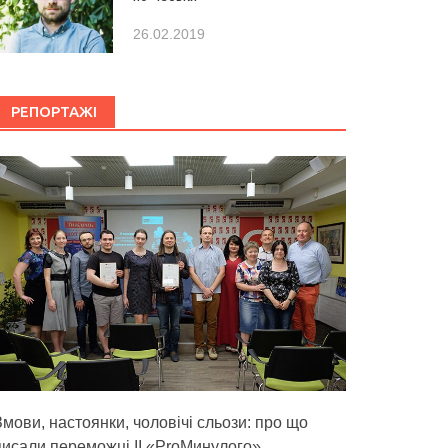
26.02.2019
РЕПОРТАЖІ
Змови, настоянки, чоловічі сльози: про що
писали переможці ІІ «ProМинулого»