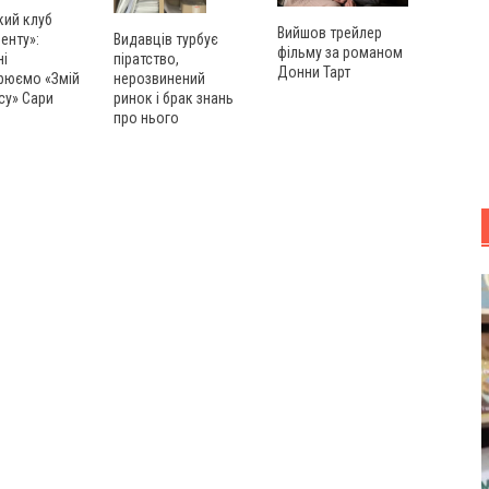
кий клуб
Вийшов трейлер
енту»:
Видавців турбує
фільму за романом
ні
піратство,
Донни Тарт
рюємо «Змій
нерозвинений
су» Сари
ринок і брак знань
про нього