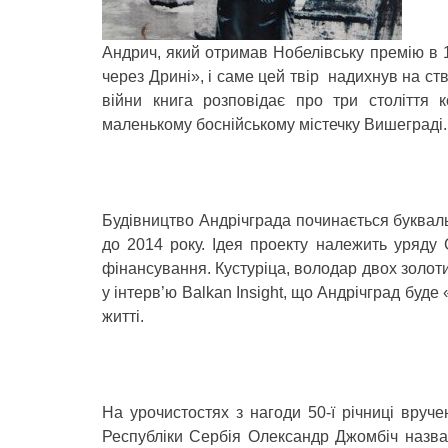
Андрич, який отримав Нобелівську премію в 1
через Дрині», і саме цей твір надихнув на ст
війни книга розповідає про три століття к
маленькому боснійському містечку Вишеграді.
Будівництво Андрічграда починається буквал
до 2014 року. Ідея проекту належить уряду С
фінансування. Кустуріца, володар двох золот
у інтерв’ю Balkan Insight, що Андрічград буд
житті.
На урочистостях з нагоди 50-ї річниці вруче
Республіки Сербія Олександр Джомбіч назва