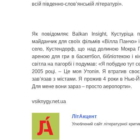
всій південно-слов’янській літературі».
Як повідомляє Balkan Insight, Кустуріца 
майданчик для своїх фільмів «Вілла Панчо» і
село, Кустендорф, що над долиною Мокра Г
ареною для гри в баскетбол, бібліотекою і к
світла на пагорбі і подумав: «Я побудую тут с
2005 році. – Це моя Утопія. Я втратив своє 
зав’язав з містами. Я прожив 4 роки в Нью-Йо
Для мене вони зараз – просто аеропорти».
vsiknygy.net.ua
ЛітАкцент
Улюблений сайт літературної крити