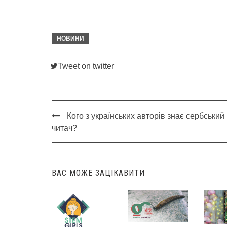
НОВИНИ
Tweet on twitter
Кого з українських авторів знає сербський
Post
читач?
navigation
ВАС МОЖЕ ЗАЦІКАВИТИ