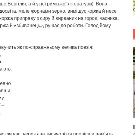
Вергілія, а й усієї римської літератури). Вона –
вдосвіта, меле жорнами зерно, вимішує коржа й несе
 коржа приправу з сиру й вирваних на городі часника,
ржа й «збиванець», рушає до роботи. Голод йому
звучить як по-справжньому велика поезія:
,
ю –
ають.
певно
авши,
у,
 –
…
могли час, через два тисячоліття пронісши пам’ять