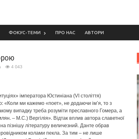
ФОКУС-ТЕМИ
ПРО НАС
АВТОРИ
орою
s
4 043
туціях» імператора Юстиніана (VI століття)
: «Коли ми кажемо «поет», не додаючи ім’я, то з
такому випадку треба розуміти преславного Гомера, а
млян. – М.С.) Вергілія». Відтак вплив автора славетної
на пізнішу літературу величезний. Данте обрав
провідником колами пекла. За тим – не лише