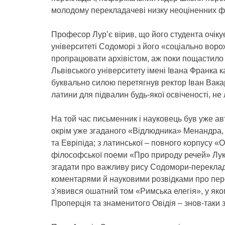
молодому перекладачеві низку неоціненних ф
Професор Лур’є вірив, що його студента очікує
університеті Содоморі з його «соціально вор
пропрацювати архівістом, аж поки пощастил
Львівського університету імені Івана Франка
буквально силою перетягнув ректор Іван Вакар
латини для підвалин будь-якої освіченості, не
На той час письменник і науковець був уже авт
окрім уже згаданого «Відлюдника» Менандра, 
та Евріпіда; з латинської – повного корпусу «
філософської поеми «Про природу речей» Лук
згадати про важливу рису Содомори-перекла
коментарями й науковими розвідками про пере
з’явився ошатний том «Римська елегія», у яко
Проперція та знаменитого Овідія – знов-так