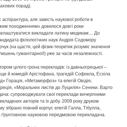
ахових порад).
 аспірантура, але замість наукової роботи в
ожим походженням» довелося довгі роки
о влаштуватися викладати латину медикам… До
 кандидата філологічних наук Андрія Содомору
чук (на щастя, цей фізик-теоретик розуміє значення
 лишень гуманітарної!) уже за часів незалежності.
ором цілого грона перекладів: із давньогрецької –
ще й комедій Арістофана, трагедій Софокла, Есхіла
Од» Горація, «Метаморфоз» та елегій Овідія,
реція, «Моральних листів до Луцилія» Сенеки. Варто
дача: супроводжувати свої переклади вичерпними
кладених авторів та їх добу. 2009 року друком
му зібрано повний корпус елегій Галла, Тібулла,
и з ґрунтовною науковою передмовою перекладача.