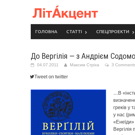
Skip
to
content
ГОЛОВНА
СТАТТІ
СПЕЦПРОЕКТИ
До Вергілія — з Андрієм Содом
04.07.2011
Максим Стріха
3 Comment
Tweet on twitter
…В «інсти
визначено
греків у 
у нас (ри
«Енеїди» 
Вергілія 