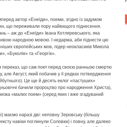
амперед автор «Енеїди», поеми, згідно із задумом
лян, що переживали пору найвищого піднесення.
нь – аж до «Енеїди» Івана Котляревського, яка
 живою народною мовою. І недарма, аби піднести цю
ніших європейських мов, лідер неокласиків Микола
и», «Буколік» та «Георгік».
я переказ, що сам поет перед своєю ранньою смертю
, але Август, який побачив у її рядках потвердження
айбутнього). Це ще й десять еклог «пастуших»
дньовіччі бачили пророцтво про народження Христа),
низка «малих поем» (серед яких і вже згадуваний
і) маємо наразі дві: неповну Зеровську (більшу
ксту навіки поглинули Соловки) і повну, але далеко