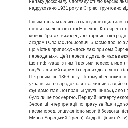
не таку досконалу з погляду стилю версію льв
надруковано 1931 року в Стрию, ґрунтовно від
Іншим творам великого мантуанця щастило в на
появи «малоросійської Енеїди» І.Котляревськ
мовою брався виходець зі старшинської родин
академії Опанас Лобисевич. Знаємо про це з 
що містив приписку: «посылаю при сем Вирги
переодетых». Цей переспів довший час вваж
ідентифікував із ним (і вельми переконливо!) 
опублікований одним із перших дослідників іс
Петровим ще 1866 року. Потому «Георгіки» пер
українського народознавства лишив слід йог
фундаментальної праці «Гуцульщина»), але н
було лише посмертно. Першу й четверту еклог
Зеров; ці інтерпретації по праву ввійшли до з
насамперед, вишуканістю мови й бездоганніст
Мирон Борецький (третю), Андрій Цісик (п’яту)