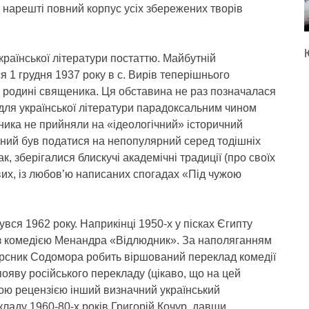
о нарешті повний корпус усіх збережених творів
раїнської літератури постаттю. Майбутній
 1 грудня 1937 року в с. Вирів теперішнього
в родині священика. Ця обставина не раз позначалася
 для української літератури парадоксальним чином
ика не прийняли на «ідеологічний» історичний
шений був податися на непопулярний серед тодішніх
нак, зберігалися блискучі академічні традиції (про своїх
вих, із любов’ю написаних спогадах «Під чужою
ся 1962 року. Наприкінці 1950-х у пісках Єгипту
з комедією Менандра «Відлюдник». За наполяганням
рсник Содомора робить віршований переклад комедії
яву російського перекладу (цікаво, що на цей
ою рецензією інший визначний український
аду 1960-80-х років Григорій Кочур, давши