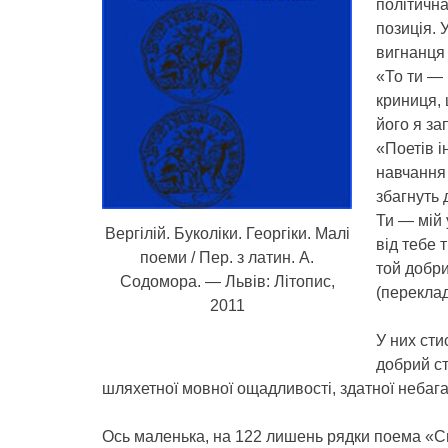
політична
позиція. 
вигнанця
«То ти — 
криниця, 
його я за
«Поетів і
навчання
збагнуть 
Ти — мій 
Вергілій. Буколіки. Георгіки. Малі
від тебе 
поеми / Пер. з латин. А.
той добр
Содомора. — Львів: Літопис,
(переклад
2011
У них сти
добрий ст
шляхетної мовної ощадливості, здатної небаг
Ось маленька, на 122 лишень рядки поема «Сні