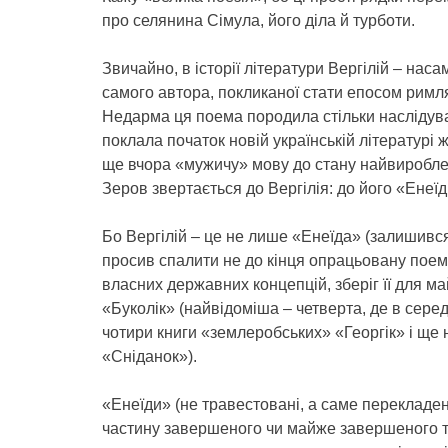
про селянина Сімула, його діла й турботи.
Звичайно, в історії літератури Вергілій – нас
самого автора, покликаної стати епосом рим
Недарма ця поема породила стільки наслідува
поклала початок новій українській літературі
ще вчора «мужичу» мову до стану найвиробле
Зеров звертається до Вергілія: до його «Енеїд
Бо Вергілій – це не лише «Енеїда» (залишивс
просив спалити не до кінця опрацьовану поему
власних державних концепцій, зберіг її для м
«Буколік» (найвідоміша – четверта, де в сере
чотири книги «землеробських» «Георгік» і ще 
«Сніданок»).
«Енеїди» (не травестовані, а саме перекладен
частину завершеного чи майже завершеного те