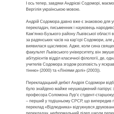
І ось тепер, завдяки Андрієві Содоморі, маєм
Вергілія українською мовою.
Андрій Содомора давно вже є знаковою для ук
перекладач, письменник і науковець народився
Кам’янко-Бузького району Львівської області 
за радянських часів на кар’єрі Содомори, але
виявилася щасливою. Адже, коли сина священ
факультет Львівського університету, він зму
абітурієнтів відділ класичної філології, де, од
учителів Содомора згодом розповість у яскра
тінню» (2000) та «Лініями долі» (2003)).
Перекладацький дебют Андрія Содомори відбув
було знайдено майже неушкоджений папірус 
професора Соломона Лур’є студент-старшоку
– перший у тодішньому СРСР, що випередив по
переклад «Відлюдника» відгукнувся друкован
перекладач, неформальний лідер школи перекл