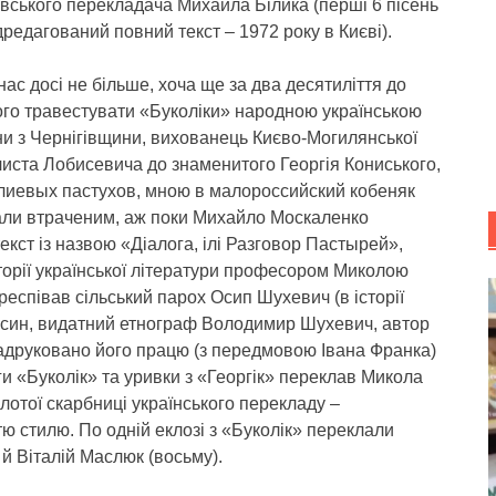
івського перекладача Михайла Білика (перші 6 пісень
редагований повний текст – 1972 року в Києві).
с досі не більше, хоча ще за два десятиліття до
ого травестувати «Буколіки» народною українською
и з Чернігівщини, вихованець Києво-Могилянської
листа Лобисевича до знаменитого Георгія Кониського,
лиевых пастухов, мною в малороссийский кобеняк
али втраченим, аж поки Михайло Москаленко
текст із назвою «Діалога, ілі Разговор Пастырей»,
торії української літератури професором Миколою
еспівав сільський парох Осип Шухевич (в історії
о син, видатний етнограф Володимир Шухевич, автор
адруковано його працю (з передмовою Івана Франка)
и «Буколік» та уривки з «Георгік» переклав Микола
олотої скарбниці українського перекладу –
ю стилю. По одній еклозі з «Буколік» переклали
 й Віталій Маслюк (восьму).