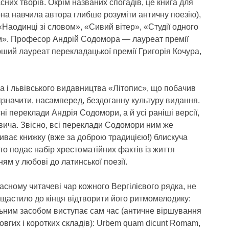
них творів. Окрім названих спогадів, це книга для
на навчила автора глибше розуміти античну поезію),
«Наодинці зі словом», «Сивий вітер», «Студії одного
ом». Професор Андрій Содомора — лауреат премії
ерший лауреат перекладацької премії Григорія Кочура,
 і львівського видавництва «Літопис», що побачив
ідзначити, насамперед, бездоганну культуру видання.
і переклади Андрія Содомори, а й усі раніші версії,
вича. Звісно, всі переклади Содомори ним же
иває книжку (вже за доброю традицією!) блискуча
о подає набір хрестоматійних фактів із життя
ям у любові до латинської поезії.
сному читачеві чар кожного Вергілієвого рядка, не
ощастило до кінця відтворити його ритмомелодику:
ьним засобом виступає сам час (античне віршування
овгих і коротких складів): Urbem quam dicunt Romam,