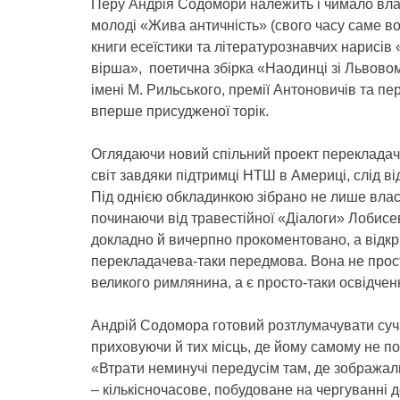
Перу Андрія Содомори належить і чимало влас
молоді «Жива античність» (свого часу саме во
книги есеїстики та літературознавчих нарисів 
вірша», поетична збірка «Наодинці зі Львов
імені М. Рильського, премії Антоновичів та п
вперше присудженої торік.
Оглядаючи новий спільний проект перекладача
світ завдяки підтримці НТШ в Америці, слід в
Під однією обкладинкою зібрано не лише власн
починаючи від травестійної «Діалоги» Лобисе
докладно й вичерпно прокоментовано, а відкр
перекладачева-таки передмова. Вона не прост
великого римлянина, а є просто-таки освідченн
Андрій Содомора готовий розтлумачувати суча
приховуючи й тих місць, де йому самому не п
«Втрати неминучі передусім там, де зображал
– кількісночасове, побудоване на чергуванні д