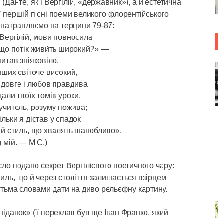
 (Данте, як і Вергілій, «державник»), а й естетична
У першій пісні поеми великого флорентійського
 натрапляємо на терцини 79-87:
Вергілій, мови повносила
що потік живи́ть широкий?» —
питав зніяковіло.
нших світоче високий,
 довге і любов правдива
дали твоїх томів уроки.
учитель, розуму пожива;
тільки я дістав у спадок
ий стиль, що хвалять шанобливо».
 мій. — М.С.)
сло подано секрет Вергілієвого поетичного чару:
иль, що й через століття залишається взірцем
атьма словами дати на диво рельєфну картину.
данок» (її переклав був ще Іван Франко, який