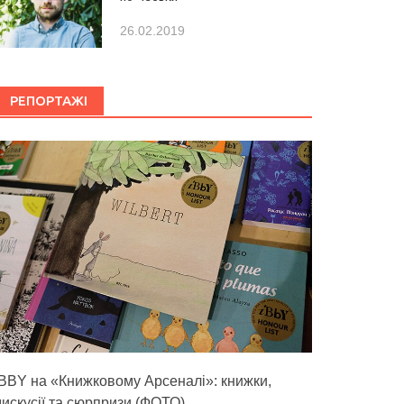
26.02.2019
РЕПОРТАЖІ
IBBY на «Книжковому Арсеналі»: книжки,
дискусії та сюрпризи (ФОТО)