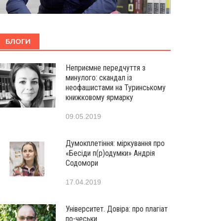
БЛОГИ
Неприємне передчуття з
минулого: скандал із
неофашистами на Туринському
книжковому ярмарку
09.05.2019
Думокплетіння: міркування про
«Бесіди п(р)одумки» Андрія
Содомори
17.04.2019
Університет. Довіра: про плагіат
по-чеськи