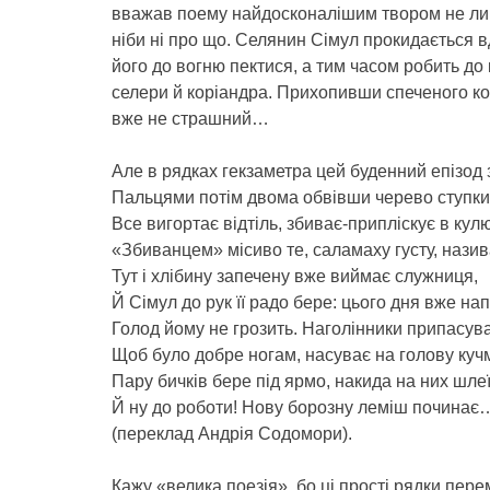
вважав поему найдосконалішим твором не лише 
ніби ні про що. Селянин Сімул прокидається 
його до вогню пектися, а тим часом робить до
селери й коріандра. Прихопивши спеченого ко
вже не страшний…
Але в рядках гекзаметра цей буденний епізод 
Пальцями потім двома обвівши черево ступки
Все вигортає відтіль, збиває-припліскує в кул
«Збиванцем» місиво те, саламаху густу, назив
Тут і хлібину запечену вже виймає служниця,
Й Сімул до рук її радо бере: цього дня вже на
Голод йому не грозить. Наголінники припасув
Щоб було добре ногам, насуває на голову кучм
Пару бичків бере під ярмо, накида на них шлеї
Й ну до роботи! Нову борозну леміш починає
(переклад Андрія Содомори).
Кажу «велика поезія», бо ці прості рядки пере