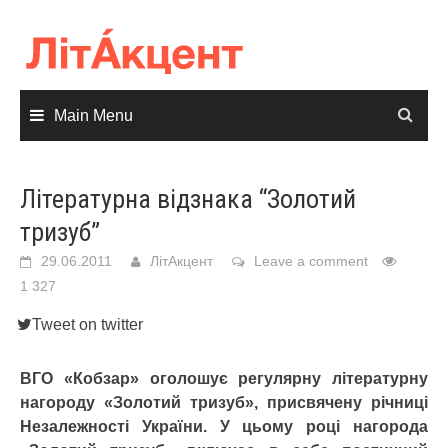
Skip
to
content
Main Menu
Літературна відзнака “Золотий
тризуб”
29.06.2011
ЛітАкцент
Leave a comment
1 327
Tweet on twitter
ВГО «Кобзар» оголошує регулярну літературну
нагороду «Золотий тризуб», присвячену річниці
Незалежності України. У цьому році нагорода