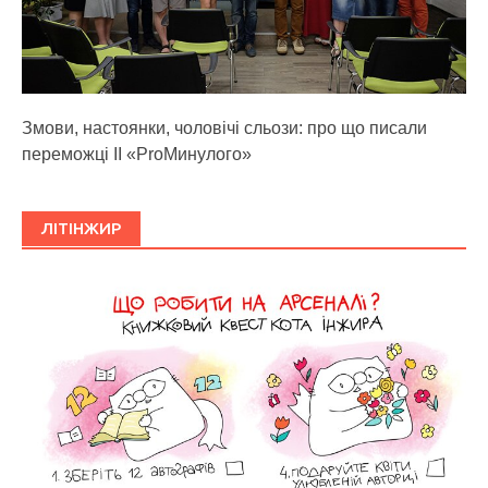
Змови, настоянки, чоловічі сльози: про що писали
переможці ІІ «ProМинулого»
ЛІТІНЖИР