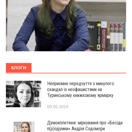
БЛОГИ
Неприємне передчуття з минулого:
скандал із неофашистами на
Туринському книжковому ярмарку
09.05.2019
Думокплетіння: міркування про «Бесіди
п(р)одумки» Андрія Содомори