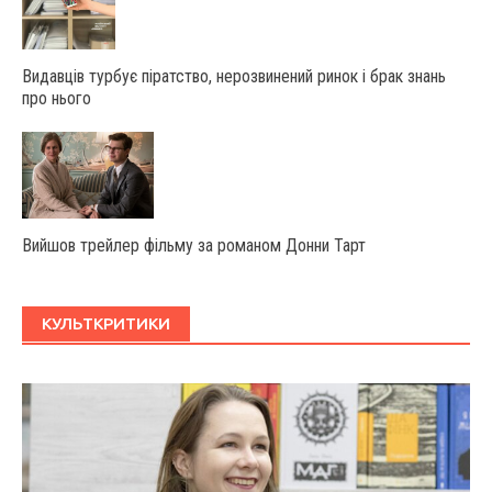
Видавців турбує піратство, нерозвинений ринок і брак знань
про нього
Вийшов трейлер фільму за романом Донни Тарт
КУЛЬТКРИТИКИ