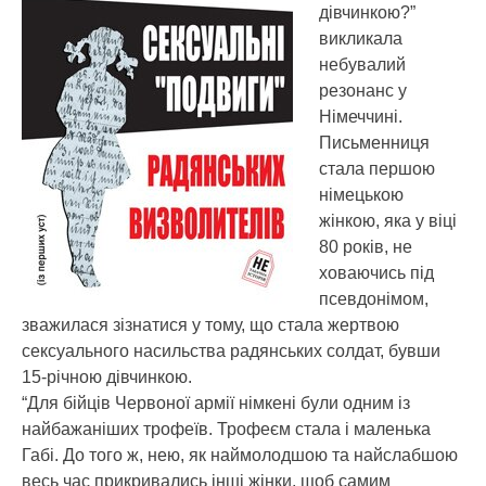
дівчинкою?”
викликала
небувалий
резонанс у
Німеччині.
Письменниця
стала першою
німецькою
жінкою, яка у віці
80 років, не
ховаючись під
псевдонімом,
зважилася зізнатися у тому, що стала жертвою
сексуального насильства радянських солдат, бувши
15-річною дівчинкою.
“Для бійців Червоної армії німкені були одним із
найбажаніших трофеїв. Трофеєм стала і маленька
Габі. До того ж, нею, як наймолодшою та найслабшою
весь час прикривались інші жінки, щоб самим