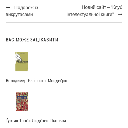
Новий сайт – “Клуб
Подорож із
Post
викрутасами
інтелектуальної книги”
navigation
ВАС МОЖЕ ЗАЦІКАВИТИ
Володимир Рафєєнко. Мондеґрін
Ґустав Торґні Ліндґрен. Пьольса