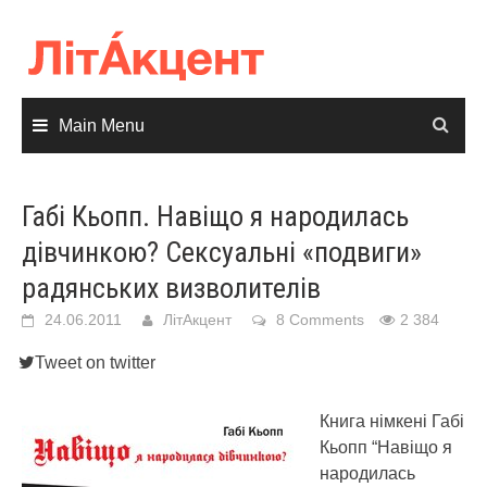
Skip
to
content
Main Menu
Габі Кьопп. Навіщо я народилась
дівчинкою? Сексуальні «подвиги»
радянських визволителів
24.06.2011
ЛітАкцент
8 Comments
2 384
Tweet on twitter
Книга німкені Габі
Кьопп “Навіщо я
народилась