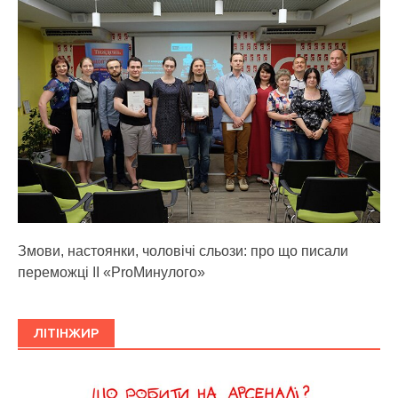
Змови, настоянки, чоловічі сльози: про що писали
переможці ІІ «ProМинулого»
ЛІТІНЖИР