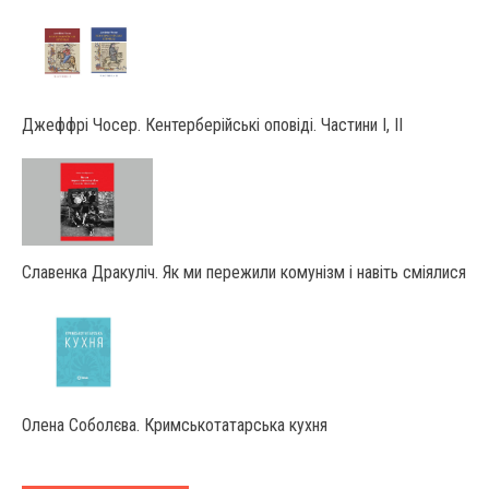
Джеффрі Чосер. Кентерберійські оповіді. Частини І, ІІ
Славенка Дракуліч. Як ми пережили комунізм і навіть сміялися
Олена Соболєва. Кримськотатарська кухня