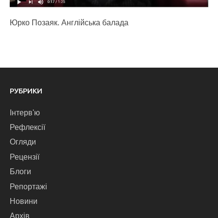
Юрко Позаяк. Англійська балада
РУБРИКИ
Інтерв'ю
Рефлексії
Огляди
Рецензії
Блоги
Репортажі
Новини
Архів