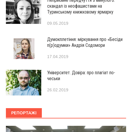
Неприємне передчуття з минулого:
скандал із неофашистами на
Туринському книжковому ярмарку
09.05.2019
Думокплетіння: міркування про «Бесіди
п(р)одумки» Андрія Содомори
17.04.2019
Університет. Довіра: про плагіат по-
чеськи
26.02.2019
РЕПОРТАЖІ