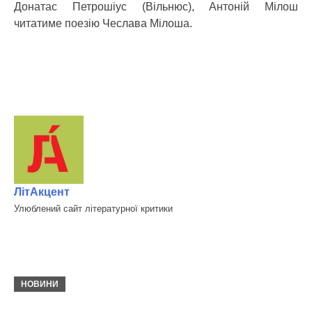
Донатас Петрошіус (Вільнюс), Антоній Мілош
читатиме поезію Чеслава Мілоша.
ЛітАкцент
Улюблений сайт літературної критики
НОВИНИ