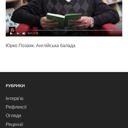
Юрко Позаяк. Англійська балада
РУБРИКИ
Інтерв'ю
Рефлексії
Огляди
Рецензії