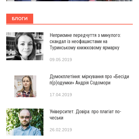
БЛОГИ
Неприємне передчуття з минулого:
скандал із неофашистами на
Туринському книжковому ярмарку
09.05.2019
Думокплетіння: міркування про «Бесіди
п(р)одумки» Андрія Содомори
17.04.2019
Університет. Довіра: про плагіат по-
чеськи
26.02.2019