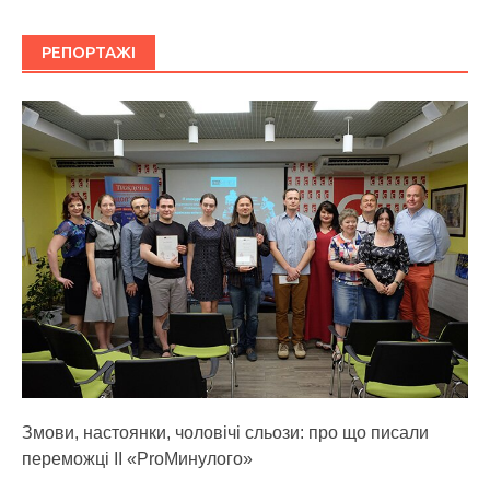
РЕПОРТАЖІ
Змови, настоянки, чоловічі сльози: про що писали
переможці ІІ «ProМинулого»