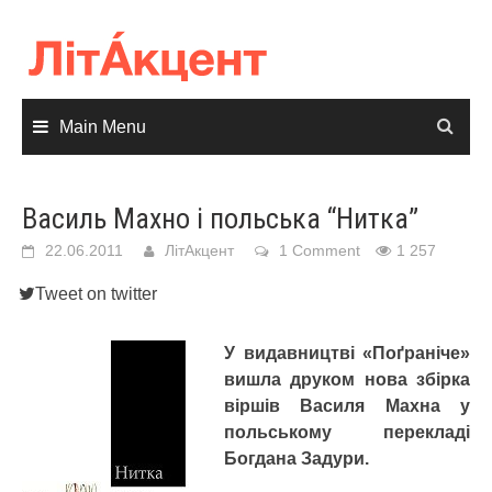
Skip
to
content
Main Menu
Василь Махно і польська “Нитка”
22.06.2011
ЛітАкцент
1 Comment
1 257
Tweet on twitter
У видавництві «Поґраніче»
вишла друком нова збірка
віршів Василя Махна у
польському перекладі
Богдана Задури.