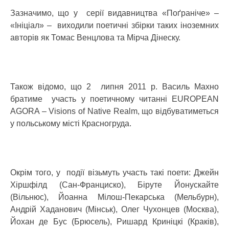
Зазначимо, що у серії видавництва «Поґраніче» –
«Ініціал» – виходили поетичні збірки таких іноземних
авторів як Томас Венцлова та Мірча Дінеску.
Також відомо, що 2 липня 2011 р. Василь Махно
братиме участь у поетичному читанні EUROPEAN
AGORA – Visions of Native Realm, що відбуватиметься
у польському місті Красногруда.
Окрім того, у події візьмуть участь такі поети: Джейн
Хіршфілд (Сан-Франциско), Біруте Йонускайте
(Вільнюс), Йоанна Мілош-Пекарська (Мельбурн),
Андрій Хаданович (Мінськ), Олег Чухонцев (Москва),
Йохан де Бус (Брюсель), Ришард Криніцкі (Краків),