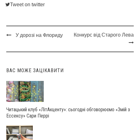
Tweet on twitter
Конкурс від Старого Лева
У дорозі на Флориду
Post
navigation
ВАС МОЖЕ ЗАЦІКАВИТИ
Читацький клуб «ЛітАкценту»: сьогодні обговорюємо «Змій з
Ессексу» Сари Перрі