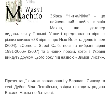
Збірка “Нитка/Nitka” – це
найповніший вибір віршів
Махна, що дотепер
видавалися у Польщі. У книзі представлено вірші з
різних книжок «38 віршів про Нью-Йорк та дещо інше»
(2004), «Cornelia Street Café: нові та вибрані вірші
1991-2006» (2007) та з нових поезій, котрі в Україні
вийдуть друком цього року під назвою «Зимові листи».
Презентації книжки заплановані у Варшаві, Сяноку та
селі Дубно біля Лєжайська, звідки походить родина
Василя Махна по батькові.