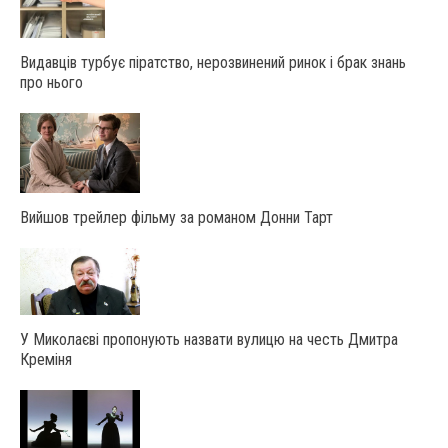
Видавців турбує піратство, нерозвинений ринок і брак знань
про нього
Вийшов трейлер фільму за романом Донни Тарт
У Миколаєві пропонують назвати вулицю на честь Дмитра
Креміня