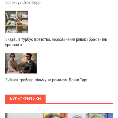
Ессексу» Сари Перрі
Видавців турбує піратство, нерозвинений ринок і брак знань
про нього
Вийшов трейлер фільму за романом Донни Тарт
КУЛЬТКРИТИКИ