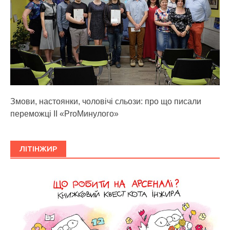
Змови, настоянки, чоловічі сльози: про що писали
переможці ІІ «ProМинулого»
ЛІТІНЖИР