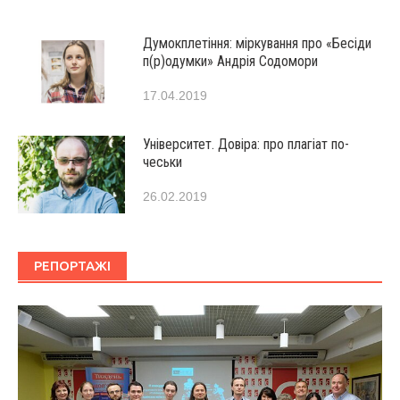
Думокплетіння: міркування про «Бесіди
п(р)одумки» Андрія Содомори
17.04.2019
Університет. Довіра: про плагіат по-
чеськи
26.02.2019
РЕПОРТАЖІ