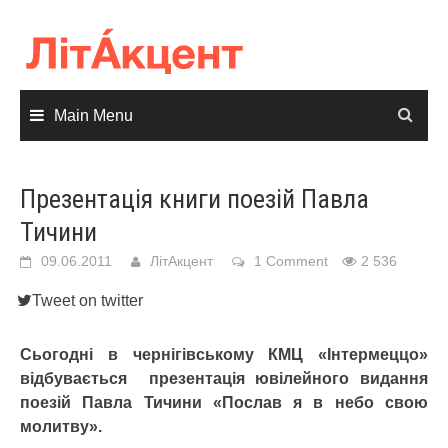
Skip
to
content
Main Menu
Презентація книги поезій Павла
Тичини
09.06.2011
ЛітАкцент
1 Comment
2 536
Tweet on twitter
Сьогодні в чернігівському КМЦ «Інтермеццо»
відбувається презентація ювілейного видання
поезій Павла Тичини «Послав я в небо свою
молитву».