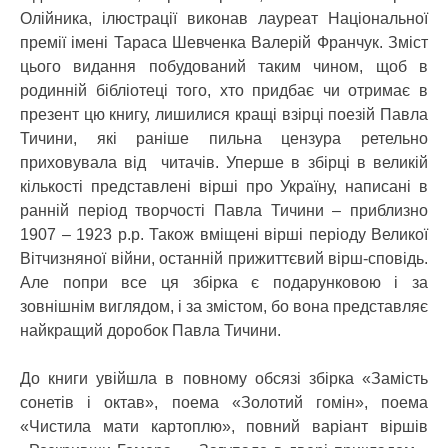
Олійника, ілюстрації виконав лауреат Національної
премії імені Тараса Шевченка Валерій Франчук. Зміст
цього видання побудований таким чином, щоб в
родинній бібліотеці того, хто придбає чи отримає в
презент цю книгу, лишилися кращі взірці поезій Павла
Тичини, які раніше пильна цензура ретельно
приховувала від читачів. Уперше в збірці в великій
кількості представлені вірші про Україну, написані в
ранній період творчості Павла Тичини – приблизно
1907 – 1923 р.р. Також вміщені вірші періоду Великої
Вітчизняної війни, останній прижиттєвий вірш-сповідь.
Але попри все ця збірка є подарунковою і за
зовнішнім виглядом, і за змістом, бо вона представляє
найкращий доробок Павла Тичини.
До книги увійшла в повному обсязі збірка «Замість
сонетів і октав», поема «Золотий гомін», поема
«Чистила мати картоплю», повний варіант віршів