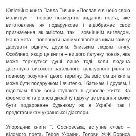
Ювілейна книга Павла Тичини «Послав я в небо свою
молитву» – перше посмертне видання поета, яке
виготовлене як подарункове і відображає своє
призначення як змістом, так і зовнішнім виглядом.
Наша мета – повернути нашим співвітчизникам звичку
дарувати рідним, друзям, близьким людям книгу.
Особливо, якщо ця книга – вищого ґатунку поезія, яка
може торкнутися душі лише тоді, коли людина
досягнула високого загального культурного рівня в
повному розумінні цього терміну. За змістом ця книга
може бути подарунком і вчителю, і батькам, і друзям, і
підліткам. Коли вони ступають в доросле життя. За
формою ж та рівнем дизайну і друку це видання може
бути подароване будь-кому як в Україні, так і
представникам української діаспори.
Упорядник книги Т. Сосновська, вступне слово –
відомого поета, Героя України, Голови УФК Бориса