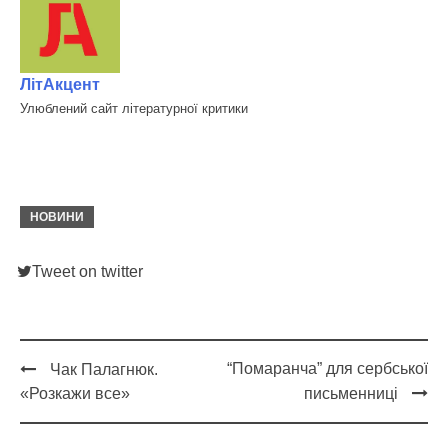
ЛітАкцент
Улюблений сайт літературної критики
НОВИНИ
Tweet on twitter
“Помаранча” для сербської
Чак Палагнюк.
Post
«Розкажи все»
письменниці
navigation