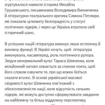
згуртувалася навколо історика Михайла
Грушевського, письменника Володимира Винниченка
й літературно-театрального критика Симона Петлюри,
які показали цілковиту безпорадність у статусі
політичних лідерів, і через це Україна втратила свій
історичний шанс.
В успішних націй література виконує лише естетичну й
виховну функції. В Україні хочуть, щоб література
виконувала, насамперед, роль політичного рупора.
Звідси ненормальний культ Тараса Шевченка, коли
мільйонний натовп ховається за спиною поета, щоб
його словом озвучити те, про що кожен боїться
сказати вголос. В основі української масової
свідомості культ Шевченка пов’язаний з
обезголовленістю нації, коли відсутність сильних
лідерів, які можуть доступно сформулювати завдання
на найближчу та більш віддалену перспективу,