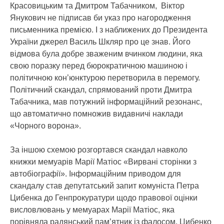
Красовицьким та Дмитром Табачником, Віктор
Янукович не підписав би указ про нагородження
письменника премією. І з наближених до Президента
України джерел Василь Шкляр про це знав. Його
відмова була добре зваженим вчинком людини, яка
свою поразку перед бюрократичною машиною і
політичною кон’юнктурою перетворила в перемогу.
Політичний скандал, спрямований проти Дмитра
Табачника, мав потужний інформаційний резонанс,
що автоматично помножив видавничі наклади
«Чорного ворона».
За іншою схемою розгортався скандал навколо
книжки мемуарів Марії Матіос «Вирвані сторінки з
автобіографії». Інформаційним приводом для
скандалу став депутатський запит комуніста Петра
Цибенка до Генпрокуратури щодо правової оцінки
висловлювань у мемуарах Марії Матіос, яка
порівняла радянський пам’ятник із фалосом. Цибенко