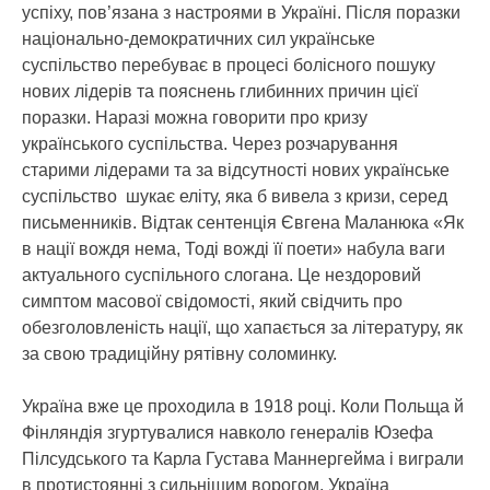
успіху, пов’язана з настроями в Україні. Після поразки
національно-демократичних сил українське
суспільство перебуває в процесі болісного пошуку
нових лідерів та пояснень глибинних причин цієї
поразки. Наразі можна говорити про кризу
українського суспільства. Через розчарування
старими лідерами та за відсутності нових українське
суспільство шукає еліту, яка б вивела з кризи, серед
письменників. Відтак сентенція Євгена Маланюка «Як
в нації вождя нема, Тоді вожді її поети» набула ваги
актуального суспільного слогана. Це нездоровий
симптом масової свідомості, який свідчить про
обезголовленість нації, що хапається за літературу, як
за свою традиційну рятівну соломинку.
Україна вже це проходила в 1918 році. Коли Польща й
Фінляндія згуртувалися навколо генералів Юзефа
Пілсудського та Карла Густава Маннергейма і виграли
в протистоянні з сильнішим ворогом, Україна