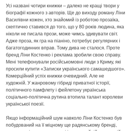
Усі названі чотири книжки – далеко не кращі твори у
біографії кожного з авторів. Ще до виходу роману Ліни
Василівни кожен, хто знайомий із роботою прозаїка,
скептично ставився до того, що у 80 років людина, яка
ніколи не писала прози, може чимсь здивувати світ.
Адже проза, як гра на піаніно, потребує регулярних і
багатогодинних вправ. Тому дива не сталося. Проте
бренд Ліни Костенко і реклама зробили свою справу.
Мені телефонували російськомовні люди з Криму, які
просили купити «Записки українського самашедшого».
Комерційний успіх книжки очевидний. Але не
художній. У жанровому гібриді приватної історії,
політичного памфлету і фейлетону українська
соціально-політична рутина втопила талант королеви
української поезії.
Якщо інформаційний шум навколо Ліни Костенко був
побудований на її міцному ще радянському бренді,