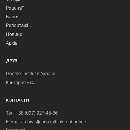
Рецензії
Блоги
Репортажі
Новини
Архів
ДРУЗІ
Goethe-Institut в Україні
Книгарня «Є»
КОНТАКТИ
Тел: +38 (097) 927-45-36
E-маіl: archivist[собака]litakcent.online