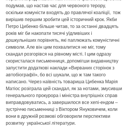
подумав, що настав час для червоного терору,
оскільки комуністи входять до правлячої коаліції, тож
вирішив першим зробити цей історичний крок. Якби
Петро Цибенко більше читав, то за останні двадцять
років міг би накопати тисячі уїдливіших і
дошкульніших порівнять, які паплюжать комуністичні
символи. Але він цим похвалитися не міг, тому
скандал розгорівся на рівному місті. І цим одразу
скористалася письменниця, допомігши видавництву
запустити додаткові наклади «Вирваних сторінок з
автобіографії», бо всі шукали, що ж там такого
написано. Через наївність товариша Цибенка Марія
Матіос розіграла цей скандал, як за нотами, змусивши
генерального прокурора і міністра внутрішніх справ
виправдовуватись, а завершилося все хепі-ендом –
зустріччю письменниці з Віктором Януковичем, коли
вони в дружній розмові обговорили перспективи
розвитку української літератури.