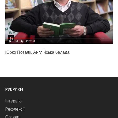
Юрко Позаяк. Англійська балада
РУБРИКИ
Інтерв'ю
Рефлексії
Огляди