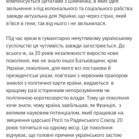
компенсується цитатами з Шевченка, в яких ідея
звільнення з-під колоніального та соціального рабства
завжди актуальна для України, що через страх, який
в’ївся в гени, так від нього і не звільнилася.
Під час кризи в гуманітарно нечутливому українському
суспільстві ця чутливість завжди загострюється. До
всього ж, за 20 років незалежності виросло нове
покоління, яке не знало іншої Батьківщини, крім
України, покоління, для якого всі постанови й
президентські укази, пов’язані з червоним прапором
зниклої з політичної карти країни, видаються в
кращому разі історичним непорозумінням чи
політичною короткозорістю влади. Тому це покоління
хоче знати, чому країна завбільшки, як Франція, з
великим науковим потенціалом, який працював на
зміцнення царської Росії та Радянського Союзу, 20
років топчеться на одному місці. Це покоління
відчуває, що головні причини українського застою