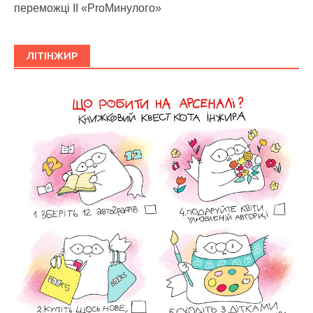
переможці ІІ «ProМинулого»
ЛІТІНЖИР