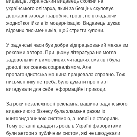
видавців. Український видавець схожий на
українського олігарха, який за безцінь скуповує
державні заводи і заробляє гроші, не вкладаючи
жодної копійки в їх модернізацію. Видавець шукає
відомих письменників, щоб стригти купони.
У радянські часи був добре відпрацьований механізм
реклами автора. При цьому література не могла
задовольнити вимогливих читацьких смаків і була
доволі попсована соцреалізмом. Але
пропагандистська машина працювала справно. Тож
письменнику не треба було думати про піар і
вигадувати для себе інформаційні приводи.
За роки незалежності рекламна машина радянського
видавничого бізнесу була зламана разом із
книговидавничою системою, а нової не створили.
Тому останні двадцять років в Україні фаворитами
були автори з публічним хистом, які не шкодували