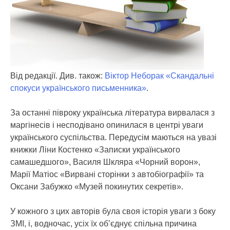
Від редакції. Див. також:
Віктор Неборак «Скандальні
спокуси українського письменника»
.
За останні півроку українська література вирвалася з
маргінесів і несподівано опинилася в центрі уваги
українського суспільства. Передусім маються на увазі
книжки Ліни Костенко «Записки українського
самашедшого», Василя Шкляра «Чорний ворон»,
Марії Матіос «Вирвані сторінки з автобіографії» та
Оксани Забужко «Музей покинутих секретів».
У кожного з цих авторів була своя історія уваги з боку
ЗМІ, і, водночас, усіх їх об’єднує спільна причина