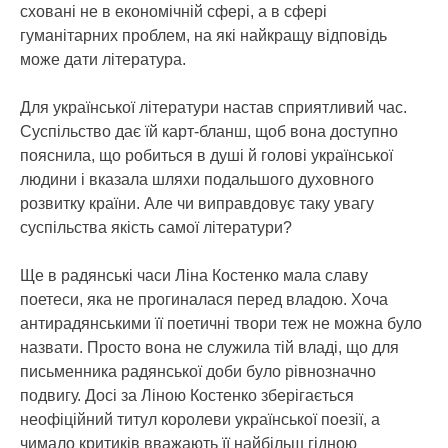
сховані не в економічній сфері, а в сфері
гуманітарних проблем, на які найкращу відповідь
може дати література.
Для української літератури настав сприятливий час.
Суспільство дає їй карт-бланш, щоб вона доступно
пояснила, що робиться в душі й голові української
людини і вказала шляхи подальшого духовного
розвитку країни. Але чи виправдовує таку увагу
суспільства якість самої літератури?
Ще в радянські часи Ліна Костенко мала славу
поетеси, яка не прогиналася перед владою. Хоча
антирадянськими її поетичні твори теж не можна було
назвати. Просто вона не служила тій владі, що для
письменника радянської доби було рівнозначно
подвигу. Досі за Ліною Костенко зберігається
неофіційний титул королеви української поезії, а
чимало критиків вважають її найбільш гідною