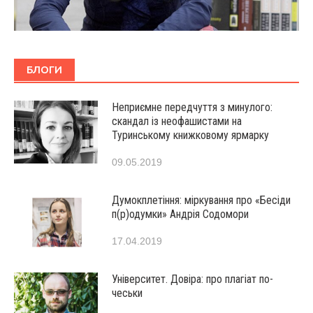
БЛОГИ
Неприємне передчуття з минулого:
скандал із неофашистами на
Туринському книжковому ярмарку
09.05.2019
Думокплетіння: міркування про «Бесіди
п(р)одумки» Андрія Содомори
17.04.2019
Університет. Довіра: про плагіат по-
чеськи