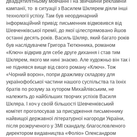
двадцятилітньому мовчанні і на звичайній рекламній
кампанії, то в ситуації з Василем Шклярем діяли інші
технології успіху. Там був неординарний
інформаційний привід: письменник відмовився від
Шевченківської премії, до якої цілеспрямовано йшов
останні десять років. Василь Шкляр, який багато років
був наслідувачем Григора Тютюнника, романом
«Ключ» відкрив для себе друге дихання і став тим
Шклярем, якого ми нині знаємо. Але художньо він так і
не піднявся вище від свого роману «Ключ». Тож
«Чорний ворон», попри дражливу складову для
українофобської частини нашого суспільства та їхніх
братів по розуму за хутором Михайлівським, не
належить до найбільших творчих успіхів Василя
Шкляра. І хоч у своїй більшості Шевченківський
комітет проголосував за присудження письменнику
найвищої державної літературної нагороди України,
після розкрученого у ЗМІ скандалу, благословленого
директором видавництва «Фоліо» Олександром