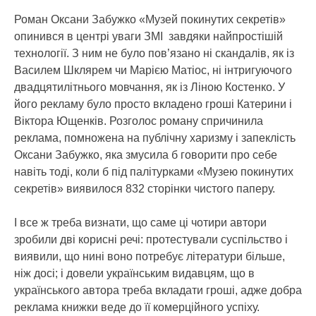
Роман Оксани Забужко «Музей покинутих секретів»
опинився в центрі уваги ЗМІ завдяки найпростішій
технології. З ним не було пов’язано ні скандалів, як із
Василем Шклярем чи Марією Матіос, ні інтригуючого
двадцятилітнього мовчання, як із Ліною Костенко. У
його рекламу було просто вкладено гроші Катерини і
Віктора Ющенків. Розголос роману спричинила
реклама, помножена на публічну харизму і запеклість
Оксани Забужко, яка змусила б говорити про себе
навіть тоді, коли б під палітурками «Музею покинутих
секретів» виявилося 832 сторінки чистого паперу.
І все ж треба визнати, що саме ці чотири автори
зробили дві корисні речі: протестували суспільство і
виявили, що нині воно потребує літератури більше,
ніж досі; і довели українським видавцям, що в
українського автора треба вкладати гроші, адже добра
реклама книжки веде до її комерційного успіху.