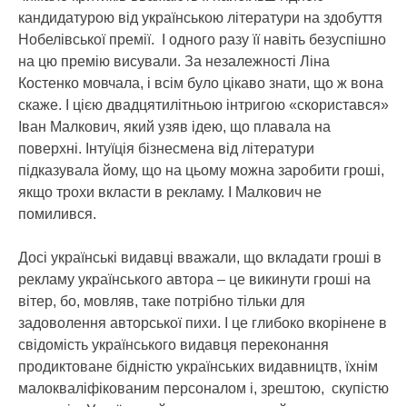
кандидатурою від українською літератури на здобуття
Нобелівської премії. І одного разу її навіть безуспішно
на цю премію висували. За незалежності Ліна
Костенко мовчала, і всім було цікаво знати, що ж вона
скаже. І цією двадцятилітньою інтригою «скористався»
Іван Малкович, який узяв ідею, що плавала на
поверхні. Інтуїція бізнесмена від літератури
підказувала йому, що на цьому можна заробити гроші,
якщо трохи вкласти в рекламу. І Малкович не
помилився.
Досі українські видавці вважали, що вкладати гроші в
рекламу українського автора – це викинути гроші на
вітер, бо, мовляв, таке потрібно тільки для
задоволення авторської пихи. І це глибоко вкорінене в
свідомість українського видавця переконання
продиктоване бідністю українських видавництв, їхнім
малокваліфікованим персоналом і, зрештою, скупістю