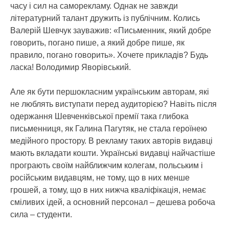
часу і сил на саморекламу. Однак не завжди
літературний талант дружить із публічним. Колись
Валерій Шевчук зауважив: «Письменник, який добре
говорить, погано пише, а який добре пише, як
правило, погано говорить». Хочете прикладів? Будь
ласка! Володимир Яворівський.
Але як бути першокласним українським авторам, які
не люблять виступати перед аудиторією? Навіть після
одержання Шевченківської премії така глибока
письменниця, як Галина Пагутяк, не стала героїнею
медійного простору. В рекламу таких авторів видавці
мають вкладати кошти. Українські видавці найчастіше
програють своїм найближчим колегам, польським і
російським видавцям, не тому, що в них менше
грошей, а тому, що в них нижча кваліфікація, немає
сміливих ідей, а основний персонал – дешева робоча
сила – студенти.