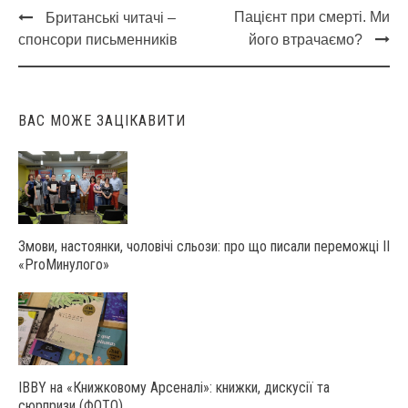
Пацієнт при смерті. Ми
Британські читачі –
Post
спонсори письменників
його втрачаємо?
navigation
ВАС МОЖЕ ЗАЦІКАВИТИ
Змови, настоянки, чоловічі сльози: про що писали переможці ІІ
«ProМинулого»
IBBY на «Книжковому Арсеналі»: книжки, дискусії та
сюрпризи (ФОТО)