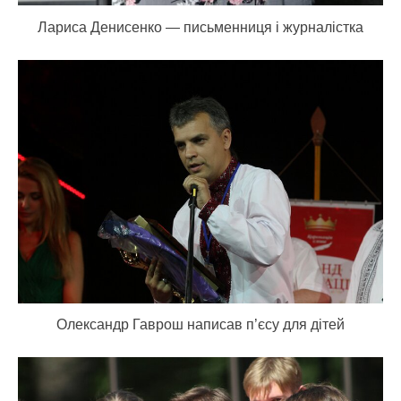
Лариса Денисенко — письменниця і журналістка
Олександр Гаврош написав п’єсу для дітей