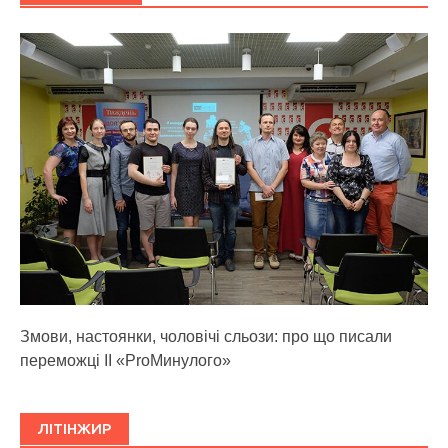
Змови, настоянки, чоловічі сльози: про що писали
переможці ІІ «ProМинулого»
ЛІТІНЖИР