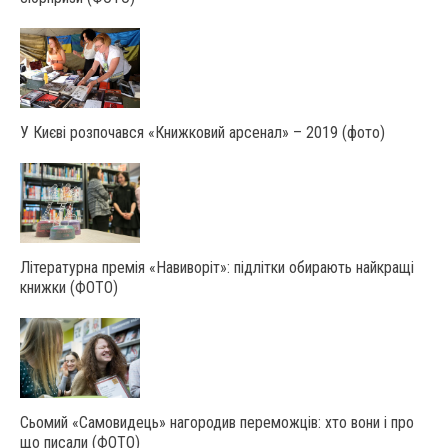
У Києві розпочався «Книжковий арсенал» – 2019 (фото)
Літературна премія «Навиворіт»: підлітки обирають найкращі
книжки (ФОТО)
Сьомий «Самовидець» нагородив переможців: хто вони і про
що писали (ФОТО)