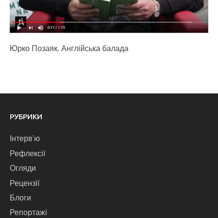
Юрко Позаяк. Англійська балада
РУБРИКИ
Інтерв'ю
Рефлексії
Огляди
Рецензії
Блоги
Репортажі