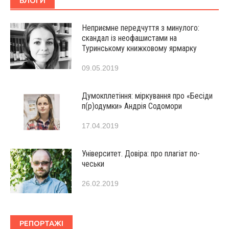
БЛОГИ
Неприємне передчуття з минулого:
скандал із неофашистами на
Туринському книжковому ярмарку
09.05.2019
Думокплетіння: міркування про «Бесіди
п(р)одумки» Андрія Содомори
17.04.2019
Університет. Довіра: про плагіат по-
чеськи
26.02.2019
РЕПОРТАЖІ