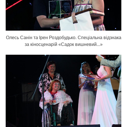
Олесь Санін та Ірен Роздобудько. Спеціальна відзнака
за кіносценарій «Садок вишневий...»