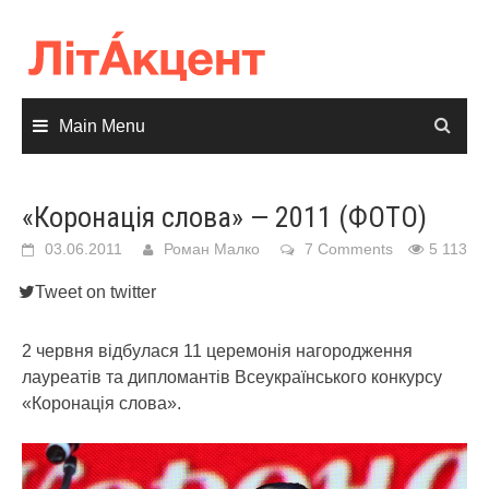
Skip
to
content
Main Menu
«Коронація слова» — 2011 (ФОТО)
03.06.2011
Роман Малко
7 Comments
5 113
Tweet on twitter
2 червня відбулася 11 церемонія нагородження
лауреатів та дипломантів Всеукраїнського конкурсу
«Коронація слова».