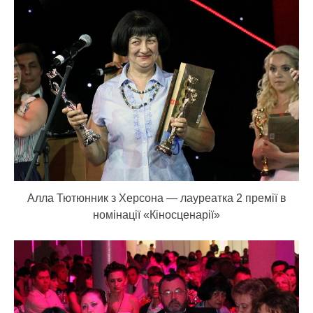
Алла Тютюнник з Херсона — лауреатка 2 премії в
номінації «Кіносценарії»