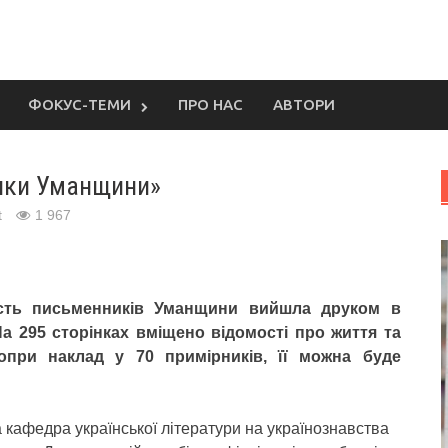
ФОКУС-ТЕМИ
ПРО НАС
АВТОРИ
ники Уманщини»
t
1 967
чість письменників Уманщини вийшла друком в
На 295 сторінках вміщено відомості про життя та
Попри наклад у 70 примірників, її можна буде
 кафедра української літератури на українознавства