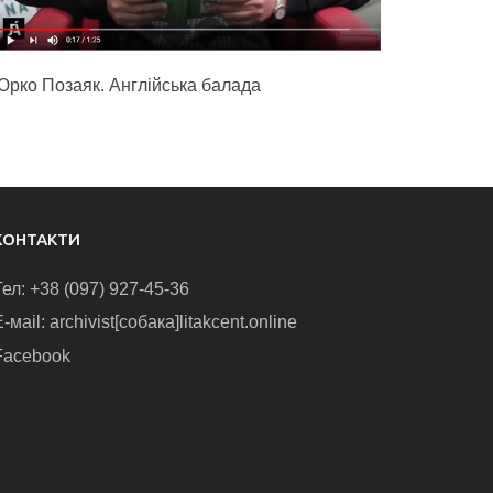
Юрко Позаяк. Англійська балада
КОНТАКТИ
Тел: +38 (097) 927-45-36
-маіl: archivist[собака]litakcent.online
Facebook