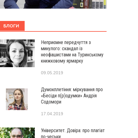
БЛОГИ
Неприємне передчуття з
минулого: скандал із
неофашистами на Туринському
книжковому ярмарку
09.05.2019
Думокплетіння: міркування про
«Бесіди п(р)одумки» Андрія
Содомори
17.04.2019
Університет. Довіра: про плагіат
по-чеськи