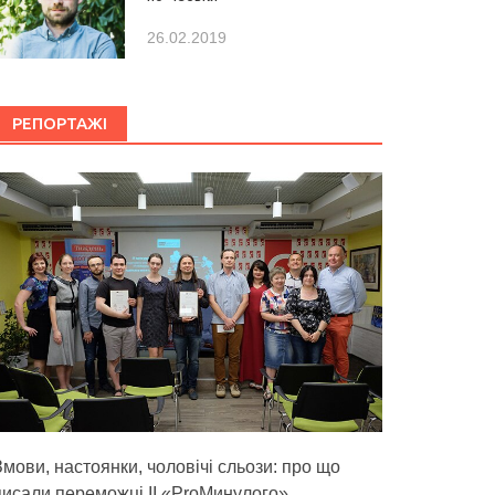
26.02.2019
РЕПОРТАЖІ
Змови, настоянки, чоловічі сльози: про що
писали переможці ІІ «ProМинулого»