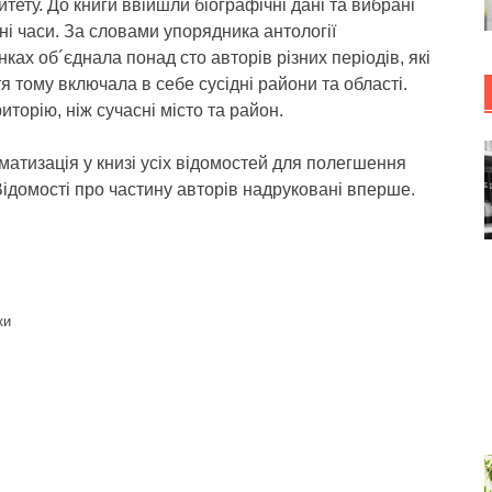
тету. До книги ввійшли біографічні дані та вибрані
ізні часи. За словами упорядника антології
ах об´єднала понад сто авторів різних періодів, які
я тому включала в себе сусідні райони та області.
орію, ніж сучасні місто та район.
атизація у книзі усіх відомостей для полегшення
Відомості про частину авторів надруковані вперше.
ки