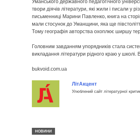
Уманського державного педагогічного універси
твори діячів літератури, які жили і писали у р
письменниці Марини Павленко, книга на сторінк
мали стосунок до Уманщини, яка ще півстолітт
Тому географія авторства охоплює ширшу терит
Головним завданням упорядників стала систем
викладання літератури рідного краю у школі. 
bukvoid.com.ua
ЛітАкцент
Улюблений сайт літературної крити
НОВИНИ