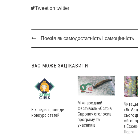
Tweet on twitter
Поезія як самодостатність і самоцінність
Post
navigation
ВАС МОЖЕ ЗАЦІКАВИТИ
Міжнародний
Читаць
фестиваль «Острів
Вікіпедія проведе
«ЛітАкц
Європа» оголосив
конкурс статей
сьогод
програму та
обгово
учасників
з Ессек
Перрі