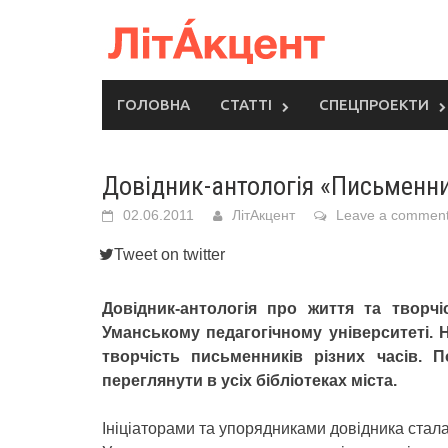
Skip
to
content
ГОЛОВНА
СТАТТІ
СПЕЦПРОЕКТИ
Довідник-антологія «Письмен
02.06.2011
ЛітАкцент
Leave a commen
Tweet on twitter
Довідник-антологія про життя та твор
Уманському педагогічному університеті. 
творчість письменників різних часів. 
переглянути в усіх бібліотеках міста.
Ініціаторами та упорядниками довідника стала