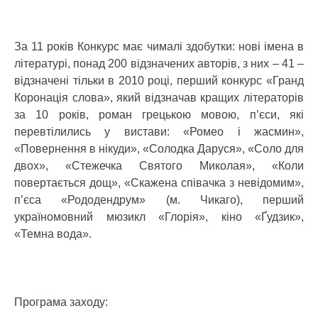
За 11 років Конкурс має чималі здобутки: нові імена в
літературі, понад 200 відзначених авторів, з них – 41 –
відзначені тільки в 2010 році, перший конкурс «Гранд
Коронація слова», який відзначав кращих літераторів
за 10 років, роман грецькою мовою, п’єси, які
перевтілились у вистави: «Ромео і жасмин»,
«Повернення в нікуди», «Солодка Даруся», «Соло для
двох», «Стежечка Святого Миколая», «Коли
повертається дощ», «Скажена співачка з невідомим»,
п’єса «Рододендрум» (м. Чикаго), перший
україномовний мюзикл «Глорія», кіно «Ґудзик»,
«Темна вода».
Програма заходу: