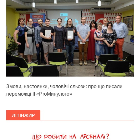
Змови, настоянки, чоловічі сльози: про що писали
переможці ІІ «ProМинулого»
ЛІТІНЖИР