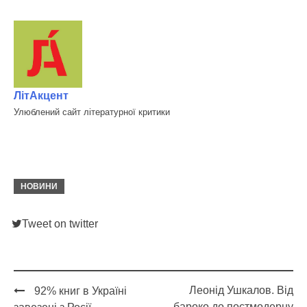
ЛітАкцент
Улюблений сайт літературної критики
НОВИНИ
Tweet on twitter
Леонід Ушкалов. Від
92% книг в Україні
бароко до постмодерну