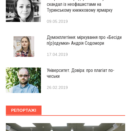
скандал із неофашистами на
Туринському книжковому ярмарку
09.05.2019
Думокплетіння: міркування про «Бесіди
п(р)одумки» Андрія Содомори
17.04.2019
Університет. Довіра: про плагіат по-
чеськи
26.02.2019
РЕПОРТАЖІ