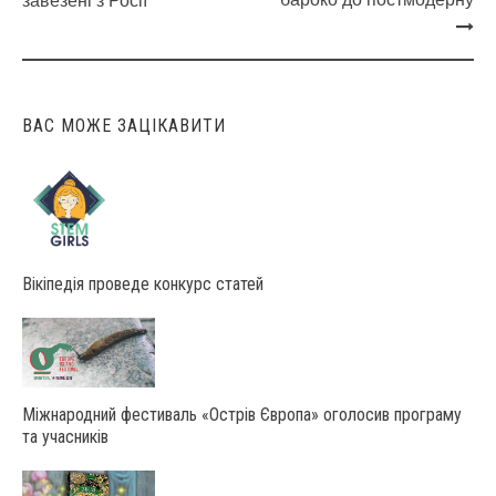
Post
завезені з Росії
navigation
ВАС МОЖЕ ЗАЦІКАВИТИ
Вікіпедія проведе конкурс статей
Міжнародний фестиваль «Острів Європа» оголосив програму
та учасників