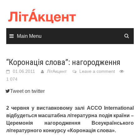
Skip
to
content
Main Menu
“Коронація слова”: нагородження
01.06.2011
ЛітАкцент
Leave a comment
1 074
Tweet on twitter
2 червня у виставковому залі ACCO International
відбудеться масштабна літературна подія країни –
Церемонія нагородження Всеукраїнського
літературного конкурсу «Коронація слова».