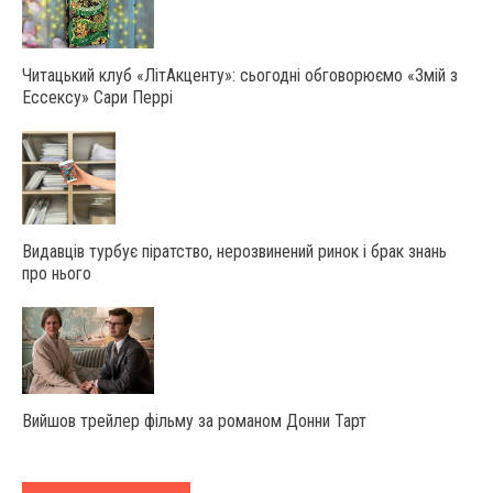
Читацький клуб «ЛітАкценту»: сьогодні обговорюємо «Змій з
Ессексу» Сари Перрі
Видавців турбує піратство, нерозвинений ринок і брак знань
про нього
Вийшов трейлер фільму за романом Донни Тарт